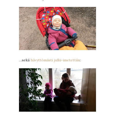
…sekä
hävyttömästi julki-imetettiin
: