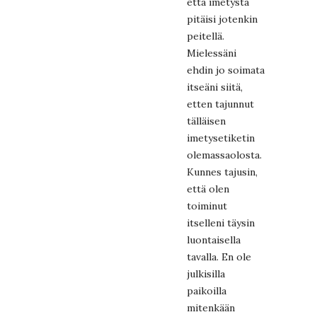
että imetystä
pitäisi jotenkin
peitellä.
Mielessäni
ehdin jo soimata
itseäni siitä,
etten tajunnut
tälläisen
imetysetiketin
olemassaolosta.
Kunnes tajusin,
että olen
toiminut
itselleni täysin
luontaisella
tavalla. En ole
julkisilla
paikoilla
mitenkään