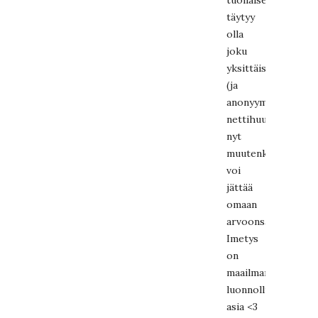
tuollaisen
täytyy
olla
joku
yksittäistapaus
(ja
anonyymit
nettihuutelijat
nyt
muutenkin
voi
jättää
omaan
arvoonsa).
Imetys
on
maailman
luonnollisin
asia <3