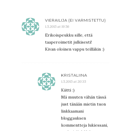
VIERAILIJA (EI VARMISTETTU)
1.5.2015 at 19:56
Erikoispeukku sille, että
taaperoimetit julkisesti!
Kivan oloinen vappu teilläkin :)
KRISTALIINA
1.5.2015 at 20:35
Kiitti :)
Mä muuten vähän tässä
just tänään mietin tuon
linkkaamani
bloggauksen
kommentteja lukiessani,