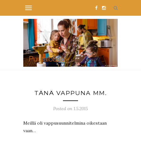
TÄNÄ VAPPUNA MM.
Posted on 1.5.2015
Meillä oli vappusuunnitelmina oikestaan
vaan…