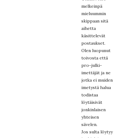
melkeinpä
mieluummin
skippaan sitä
aihetta
käsittelevät
postaukset.
Olen luopunut
toivosta että
pro-julki-
imettäjät ja ne
jotka ei muiden
imetystä halua
todistaa
löytäisivät
jonkinlaisen
yhteisen
sävelen.
Jos sulta löytyy