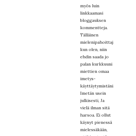
myös luin
linkkaamasi
bloggauksen
kommentteja.
Tälläinen
mielenipahoittaja
kun olen, niin
ehdin saada jo
palan kurkkuuni
miettien omaa
imetys-
käyttäytymistäni.
Imetän usein
julkisesti, Ja
vielä ilman sitä
harsoa. Ei ollut
käynyt pienessä
mielessäkään,