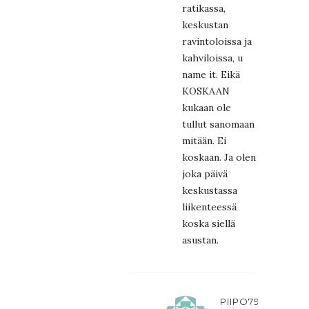
ratikassa,
keskustan
ravintoloissa ja
kahviloissa, u
name it. Eikä
KOSKAAN
kukaan ole
tullut sanomaan
mitään. Ei
koskaan. Ja olen
joka päivä
keskustassa
liikenteessä
koska siellä
asustan.
PIIPO79