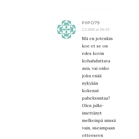
PIIPO79
2.5.2015 at 09:35
Mä en jotenkin
koe et se on
edes kovin
kohahduttava
asia, vai onko
joku enää
nykyään
kokenut
paheksuntaa?
Olen julki-
imettänyt
melkeinpä missä
vain, useampaan
otteeseen