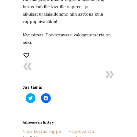
kiitos kaikille kivoille napero- ja
aikuisseuralaisillemme niin aattona kuin
vappupäivänäkin!
Nyt pitsaa. Toivottavasti vakkaripitseria on
auki.
Jaa tämä:
Jaa
Jaa
Twitterissä(Avautuu
Facebookissa(Avautuu
uudessa
uudessa
ikkunassa)
ikkunassa)
Aiheeseen liittyy
Vielä kerran vappu
Vappupallon