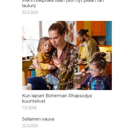
Pieni nokipoika vaan (sori nyt pilaan tän
laulun)
22.3.2021
Kun lapset Bohemian Rhapsodya
kuuntelivat
7.11.2018
Sellainen vauva
12.5.2014