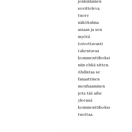
jonkinlainen
sovitteleva,
tuore
näkökulma
asiaan ja sen
myötä
toivottavasti
rakentavaa
kommenttiboksikeskustelu
niin ehkä sitten.
Ahdistaa se
fanaattinen
mouhaaminen
jota tää aihe
yleensä
kommenttibokseihin
tuottaa.