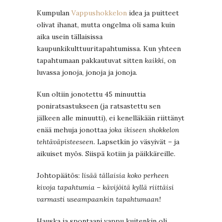
Kumpulan
Vappushokkelon
idea ja puitteet
olivat ihanat, mutta ongelma oli sama kuin
aika usein tällaisissa
kaupunkikulttuuritapahtumissa. Kun yhteen
tapahtumaan pakkautuvat sitten
kaikki,
on
luvassa jonoja, jonoja ja jonoja.
Kun oltiin jonotettu 45 minuuttia
poniratsastukseen (ja ratsastettu sen
jälkeen alle minuutti), ei kenelläkään riittänyt
enää mehuja jonottaa
joka ikiseen shokkelon
tehtäväpisteeseen
. Lapsetkin jo väsyivät – ja
aikuiset myös. Siispä kotiin ja päikkäreille.
Johtopäätös:
lisää tällaisia koko perheen
kivoja tapahtumia – kävijöitä kyllä riittäisi
varmasti useampaankin tapahtumaan!
Hauska ja spontaani vappu kuitenkin oli,