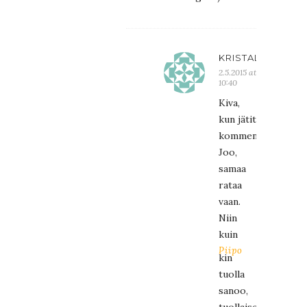
KRISTALIINA
2.5.2015 at
10:40
Kiva,
kun jätit
kommentin!
Joo,
samaa
rataa
vaan.
Niin
kuin
Piipo
kin
tuolla
sanoo,