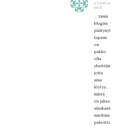
2.5.2015 at
09:57
… tämä
blogiin
päätynyt
tapaus
on
pakko
olla
yksittäistapaus,
joita
aina
löytyy…
niistä
en jaksa
ainakaan
mieltäni
pahoittaa.