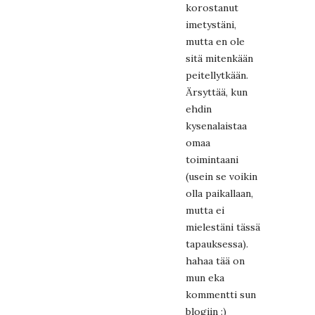
korostanut
imetystäni,
mutta en ole
sitä mitenkään
peitellytkään.
Ärsyttää, kun
ehdin
kysenalaistaa
omaa
toimintaani
(usein se voikin
olla paikallaan,
mutta ei
mielestäni tässä
tapauksessa).
hahaa tää on
mun eka
kommentti sun
blogiin :)