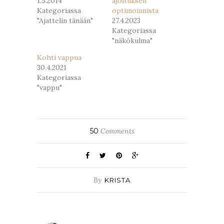
1.5.2014
ajoituksen
Kategoriassa
optimoinnista
"Ajattelin tänään"
27.4.2023
Kategoriassa
"näkökulma"
Kohti vappua
30.4.2021
Kategoriassa
"vappu"
50
Comments
By
KRISTA