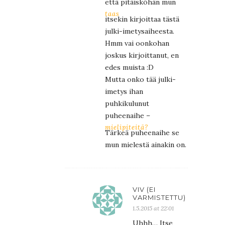
että pitäisköhän mun
taas
itsekin kirjoittaa tästä
julki-imetysaiheesta.
Hmm vai oonkohan
joskus kirjoittanut, en
edes muista :D
Mutta onko tää julki-
imetys ihan
puhkikulunut
puheenaihe –
mielipiteitä?
Tärkeä puheenaihe se
mun mielestä ainakin on.
VIV (EI
VARMISTETTU)
1.5.2015 at 22:01
Uhhh… Itse