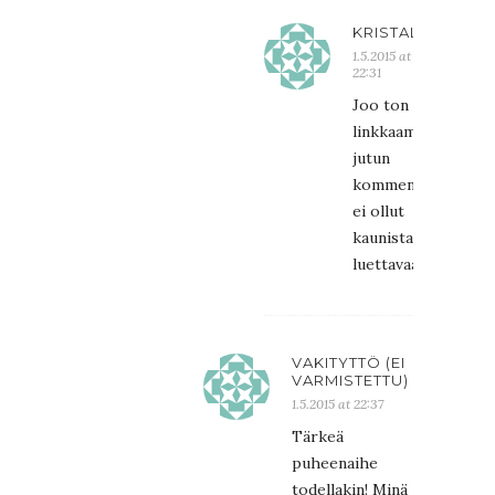
KRISTALIINA
1.5.2015 at
22:31
Joo ton
linkkaamani
jutun
kommenttikenttäk
ei ollut
kaunista
luettavaa…
VAKITYTTÖ (EI
VARMISTETTU)
1.5.2015 at 22:37
Tärkeä
puheenaihe
todellakin! Minä