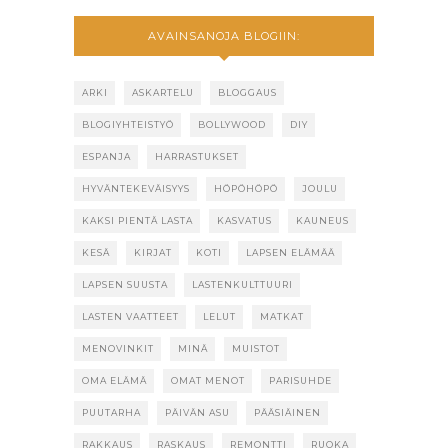
AVAINSANOJA BLOGIIN:
ARKI
ASKARTELU
BLOGGAUS
BLOGIYHTEISTYÖ
BOLLYWOOD
DIY
ESPANJA
HARRASTUKSET
HYVÄNTEKEVÄISYYS
HÖPÖHÖPÖ
JOULU
KAKSI PIENTÄ LASTA
KASVATUS
KAUNEUS
KESÄ
KIRJAT
KOTI
LAPSEN ELÄMÄÄ
LAPSEN SUUSTA
LASTENKULTTUURI
LASTEN VAATTEET
LELUT
MATKAT
MENOVINKIT
MINÄ
MUISTOT
OMA ELÄMÄ
OMAT MENOT
PARISUHDE
PUUTARHA
PÄIVÄN ASU
PÄÄSIÄINEN
RAKKAUS
RASKAUS
REMONTTI
RUOKA