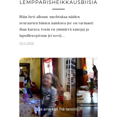
LEMPPARISHEIKKAUSBIISIÄ
Näin heti alkuun: unohtakaa näiden
seuraavien biisien naiskuva (se on varmasti
ihan karsea; tosin en ymmärrä sanoja) ja
lapsillesopivuus (ei sovi).…
14.11.2018