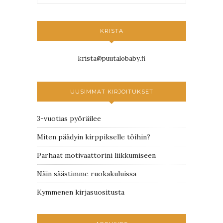
KRISTA
krista@puutalobaby.fi
UUSIMMAT KIRJOITUKSET
3-vuotias pyöräilee
Miten päädyin kirppikselle töihin?
Parhaat motivaattorini liikkumiseen
Näin säästimme ruokakuluissa
Kymmenen kirjasuositusta