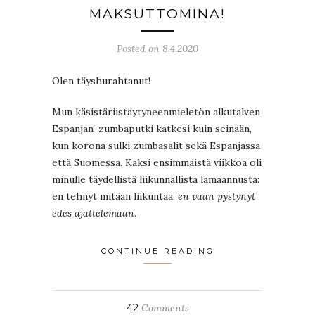
MAKSUTTOMINA!
Posted on 8.4.2020
Olen täyshurahtanut!
Mun käsistäriistäytyneenmieletön alkutalven
Espanjan-zumbaputki katkesi kuin seinään,
kun korona sulki zumbasalit sekä Espanjassa
että Suomessa. Kaksi ensimmäistä viikkoa oli
minulle täydellistä liikunnallista lamaannusta:
en tehnyt mitään liikuntaa,
en vaan pystynyt
edes ajattelemaan
.
CONTINUE READING
42
Comments