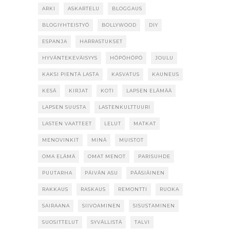
ARKI
ASKARTELU
BLOGGAUS
BLOGIYHTEISTYÖ
BOLLYWOOD
DIY
ESPANJA
HARRASTUKSET
HYVÄNTEKEVÄISYYS
HÖPÖHÖPÖ
JOULU
KAKSI PIENTÄ LASTA
KASVATUS
KAUNEUS
KESÄ
KIRJAT
KOTI
LAPSEN ELÄMÄÄ
LAPSEN SUUSTA
LASTENKULTTUURI
LASTEN VAATTEET
LELUT
MATKAT
MENOVINKIT
MINÄ
MUISTOT
OMA ELÄMÄ
OMAT MENOT
PARISUHDE
PUUTARHA
PÄIVÄN ASU
PÄÄSIÄINEN
RAKKAUS
RASKAUS
REMONTTI
RUOKA
SAIRAANA
SIIVOAMINEN
SISUSTAMINEN
SUOSITTELUT
SYVÄLLISTÄ
TALVI