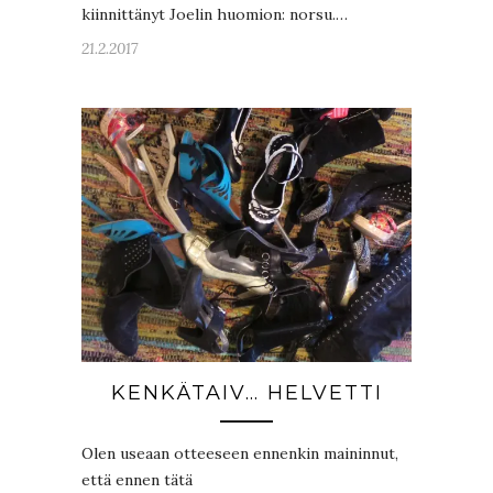
kiinnittänyt Joelin huomion: norsu.…
21.2.2017
KENKÄTAIV… HELVETTI
Olen useaan otteeseen ennenkin maininnut,
että ennen tätä