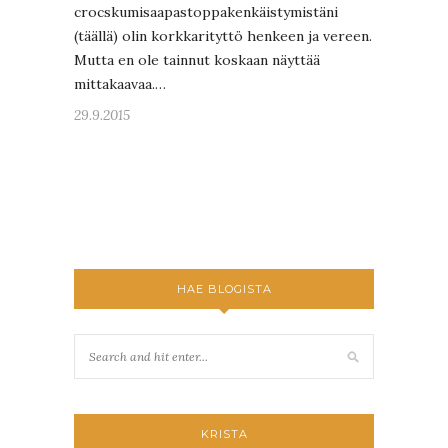
crocskumisaapastoppakenkäistymistäni
(täällä) olin korkkarityttö henkeen ja vereen.
Mutta en ole tainnut koskaan näyttää
mittakaavaa.…
29.9.2015
HAE BLOGISTA
KRISTA