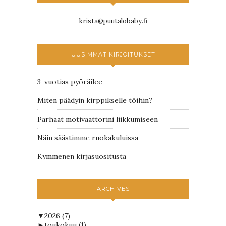
krista@puutalobaby.fi
UUSIMMAT KIRJOITUKSET
3-vuotias pyöräilee
Miten päädyin kirppikselle töihin?
Parhaat motivaattorini liikkumiseen
Näin säästimme ruokakuluissa
Kymmenen kirjasuositusta
ARCHIVES
▼
2026
(7)
►
toukokuu
(1)