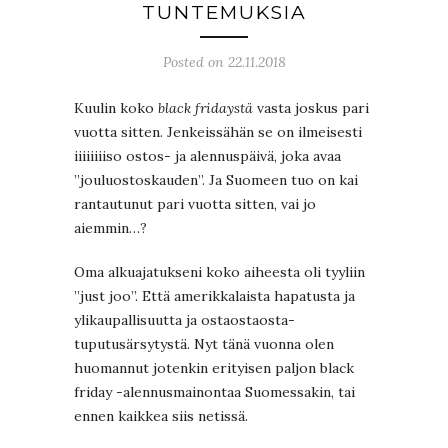
TUNTEMUKSIA
Posted on 22.11.2018
Kuulin koko
black fridaystä
vasta joskus pari
vuotta sitten. Jenkeissähän se on ilmeisesti
iiiiiiiiso ostos- ja alennuspäivä, joka avaa
”jouluostoskauden”. Ja Suomeen tuo on kai
rantautunut pari vuotta sitten, vai jo
aiemmin…?
Oma alkuajatukseni koko aiheesta oli tyyliin
”just joo”. Että amerikkalaista hapatusta ja
ylikaupallisuutta ja ostaostaosta-
tuputusärsytystä. Nyt tänä vuonna olen
huomannut jotenkin erityisen paljon black
friday -alennusmainontaa Suomessakin, tai
ennen kaikkea siis netissä.