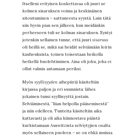
Itselleni erityisen koskettavaa oli juuri se
kolmen sisaruksen voima ja keskinäinen
sitoutuminen – sattuneesta syystä. Luin tätä
siis hyvin pian sen jälkeen, kun meidänkin
perheeseen tuli se kolmas sisaruksen. Syntyi
jotenkin sellainen tunne, että juuri
sisaruus
oli heillä se, mikä sai heidät selviämään leirin
kauheuksista, toinen toisestaan heikolla
hetkellä huolehtiminen. Aina oli joku, joka ei
ollut valmis antamaan periksi.
Myös
syyllisyyden
aihepiiriä käsiteltiin
kirjassa paljon ja eri suunnista: lähes
jokainen tunsi syyllisyyttä jostain.
Selviämisestä, ”liian helpolla pääsemisestä”
ja niin edelleen. Tunteita käsiteltiin aika
kattavasti ja oli aika kiinnostava päästä
kurkistamaan Auswitzista selviytyjien osalta
myös sellaiseen puoleen – se on ehkä muissa