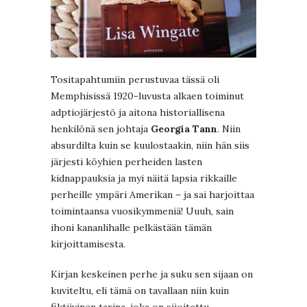
Tositapahtumiin perustuvaa tässä oli
Memphisissä 1920-luvusta alkaen toiminut
adptiojärjestö ja aitona historiallisena
henkilönä sen johtaja
Georgia Tann
. Niin
absurdilta kuin se kuulostaakin, niin hän siis
järjesti köyhien perheiden lasten
kidnappauksia ja myi näitä lapsia rikkaille
perheille ympäri Amerikan – ja sai harjoittaa
toimintaansa vuosikymmeniä! Uuuh, sain
ihoni kananlihalle pelkästään tämän
kirjoittamisesta.
Kirjan keskeinen perhe ja suku sen sijaan on
kuviteltu, eli tämä on tavallaan niin kuin