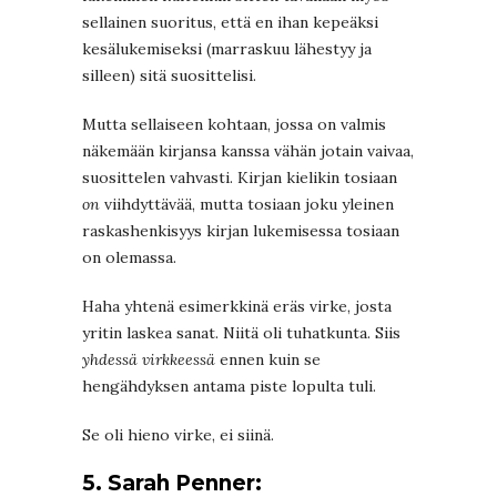
sellainen suoritus, että en ihan kepeäksi
kesälukemiseksi (marraskuu lähestyy ja
silleen) sitä suosittelisi.
Mutta sellaiseen kohtaan, jossa on valmis
näkemään kirjansa kanssa vähän jotain vaivaa,
suosittelen vahvasti. Kirjan kielikin tosiaan
on
viihdyttävää, mutta tosiaan joku yleinen
raskashenkisyys kirjan lukemisessa tosiaan
on olemassa.
Haha yhtenä esimerkkinä eräs virke, josta
yritin laskea sanat. Niitä oli tuhatkunta. Siis
yhdessä virkkeessä
ennen kuin se
hengähdyksen antama piste lopulta tuli.
Se oli hieno virke, ei siinä.
5. Sarah Penner: