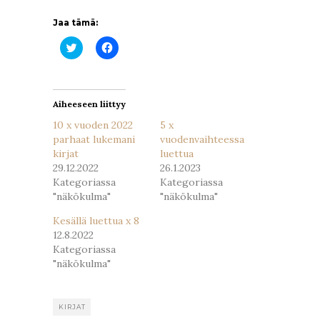
Jaa tämä:
Jaa
Jaa
Twitterissä(Avautuu
Facebookissa(Avautuu
uudessa
uudessa
ikkunassa)
ikkunassa)
Aiheeseen liittyy
10 x vuoden 2022
5 x
parhaat lukemani
vuodenvaihteessa
kirjat
luettua
29.12.2022
26.1.2023
Kategoriassa
Kategoriassa
"näkökulma"
"näkökulma"
Kesällä luettua x 8
12.8.2022
Kategoriassa
"näkökulma"
KIRJAT