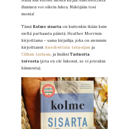
Haha siis
kuinka
monta kirjaa Auschwitzista
ihminen voi oikein lukea. Näköjään tosi
monta!
Tämä
Kolme sisarta
on kuitenkin ikään kuin
sieltä parhaasta päästä, Heather Morrisin
kirjoittama – sama kirjailija, joka on aiemmin
kirjoittanut
Auschwitzin tatuoijan
ja
Cilkan tarinan
, ja lisäksi
Tarinoita
toivosta
(jota en ole lukenut, se ei jotenkin
kiinnosta).