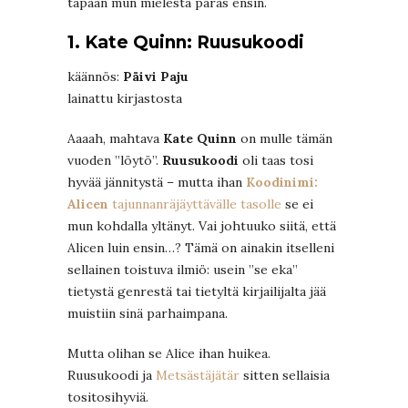
tapaan mun mielestä paras ensin.
1. Kate Quinn: Ruusukoodi
käännös:
Päivi Paju
lainattu kirjastosta
Aaaah, mahtava
Kate Quinn
on mulle tämän
vuoden ”löytö”.
Ruusukoodi
oli taas tosi
hyvää jännitystä – mutta ihan
Koodinimi:
Alicen
tajunnanräjäyttävälle tasolle
se ei
mun kohdalla yltänyt. Vai johtuuko siitä, että
Alicen luin ensin…? Tämä on ainakin itselleni
sellainen toistuva ilmiö: usein ”se eka”
tietystä genrestä tai tietyltä kirjailijalta jää
muistiin sinä parhaimpana.
Mutta olihan se Alice ihan huikea.
Ruusukoodi ja
Metsästäjätär
sitten sellaisia
tositosihyviä.