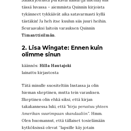
Salakirjoitusta purkavia naisia (ja miehiä) siis
tässä luvassa – aiemmista Quinnin kirjoista
tykänneet tykkäävät aika satavarmasti kyllä
tästäkin! Ja heh itse kuulun siis juuri heihin.
Seuraavaksi laitoin varauksen Quinnin
Timanttisilmän
.
2. Lisa Wingate: Ennen kuin
olimme sinun
käännös:
Hilla Hautajoki
lainattu kirjastosta
Tätä minulle suositeltiin Instassa ja olin
hieman skeptinen, mutta tein varauksen.
Skeptinen olin ehkä siksi, että kirjan
takakannessa luki, että
”kirja perustuu yhteen
Amerikan suurimpaan skandaaliin”
. Hmm.
Olen huomannut, että tällaiset tosielämään
kytköksissä olevat ”lapsille käy jotain