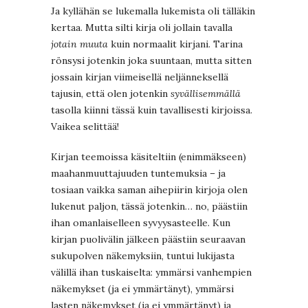
Ja kyllähän se lukemalla lukemista oli tälläkin
kertaa. Mutta silti kirja oli jollain tavalla
jotain muuta
kuin normaalit kirjani. Tarina
rönsysi jotenkin joka suuntaan, mutta sitten
jossain kirjan viimeisellä neljänneksellä
tajusin, että olen jotenkin
syvällisemmällä
tasolla kiinni tässä kuin tavallisesti kirjoissa.
Vaikea selittää!
Kirjan teemoissa käsiteltiin (enimmäkseen)
maahanmuuttajuuden tuntemuksia – ja
tosiaan vaikka saman aihepiirin kirjoja olen
lukenut paljon, tässä jotenkin… no, päästiin
ihan omanlaiselleen syvyysasteelle. Kun
kirjan puolivälin jälkeen päästiin seuraavan
sukupolven näkemyksiin, tuntui lukijasta
välillä ihan tuskaiselta: ymmärsi vanhempien
näkemykset (ja ei ymmärtänyt), ymmärsi
lasten näkemykset (ja ei ymmärtänyt) ja