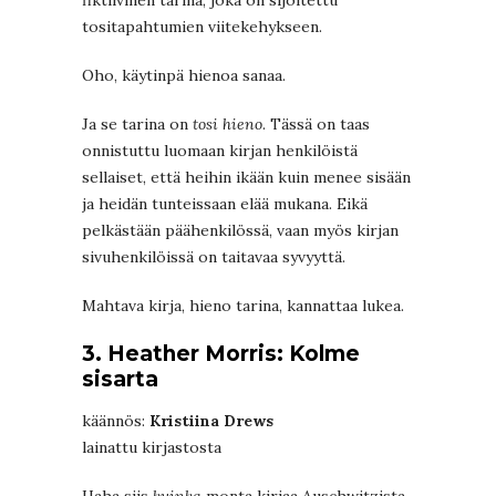
fiktiivinen tarina, joka on sijoitettu
tositapahtumien viitekehykseen.
Oho, käytinpä hienoa sanaa.
Ja se tarina on
tosi hieno
. Tässä on taas
onnistuttu luomaan kirjan henkilöistä
sellaiset, että heihin ikään kuin menee sisään
ja heidän tunteissaan elää mukana. Eikä
pelkästään päähenkilössä, vaan myös kirjan
sivuhenkilöissä on taitavaa syvyyttä.
Mahtava kirja, hieno tarina, kannattaa lukea.
3. Heather Morris: Kolme
sisarta
käännös:
Kristiina Drews
lainattu kirjastosta