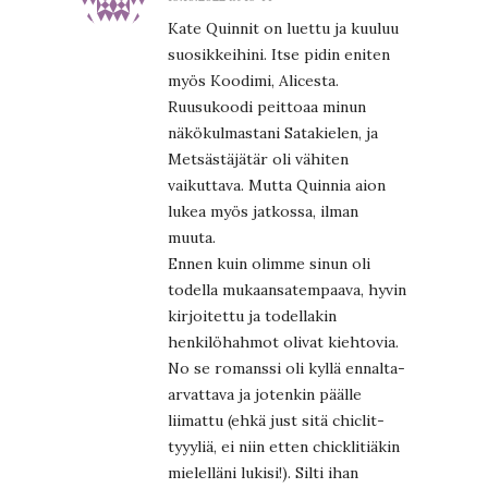
Kate Quinnit on luettu ja kuuluu
suosikkeihini. Itse pidin eniten
myös Koodimi, Alicesta.
Ruusukoodi peittoaa minun
näkökulmastani Satakielen, ja
Metsästäjätär oli vähiten
vaikuttava. Mutta Quinnia aion
lukea myös jatkossa, ilman
muuta.
Ennen kuin olimme sinun oli
todella mukaansatempaava, hyvin
kirjoitettu ja todellakin
henkilöhahmot olivat kiehtovia.
No se romanssi oli kyllä ennalta-
arvattava ja jotenkin päälle
liimattu (ehkä just sitä chiclit-
tyyyliä, ei niin etten chicklitiäkin
mielelläni lukisi!). Silti ihan