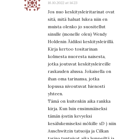
16.10.2022 at 14:23
Jos nuo keskitysleiritarinat ovat
sitä, mitä haluat lukea niin en
muista olenko jo suositellut
sinulle (monelle olen) Wendy
Holdenin Äidiksi keskitysleirillä.
Kirja kertoo tositarinan
kolmesta nuoresta naisesta,
jotka joutuvat keskitysleireille
raskauden alussa. Jokaisella on
ihan oma tarinansa, jotka
lopussa nivoutuvat hienosti
yhteen.
Tämä on kuitenkin aika rankka
kirja. Kun luin ensimmäiseksi
tämän (ostin kevyeksi
kesälukemiseksi mökille xD ) niin
Auschwitzin tatuoija ja Cilkan
tarina tuntuivat aika lempeiltä ja