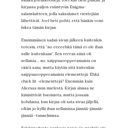
salakirjoituskoodeja. Joel siis tiesi paikan, ja
kirjassa paljon esiintyvän Enigma-
salauslaitteen, jolla saksalaiset viestejään
lähettivät. Joel heti pohti, että hänkin voisi
lukea tämän kirjan.
Ensimmäisen sadan sivun jälkeen kuitenkin
totesin, että ”no eeeeehkä tämä ei ole ihan
sulle kuitenkaan”. Sen verran siinä oli
sellaisia… no, saippuaoopperamaisia on
väärä sana, mutta käytän sitä kuitenkin:
saippuaoopperamaisia elementtejä. Ehkä
chick lit -elementtejä? Enemmän kuin
Alicessa mun mielestä. Kirjan alussa ne
kiinnittivät huomiota, mutta jossain
kohdassa, kun kirjaa oli sata sivua jäljellä,
oltiin jo kyllä ihan sellaisissa jännää-jännää-
jännää -tunnelmissa.