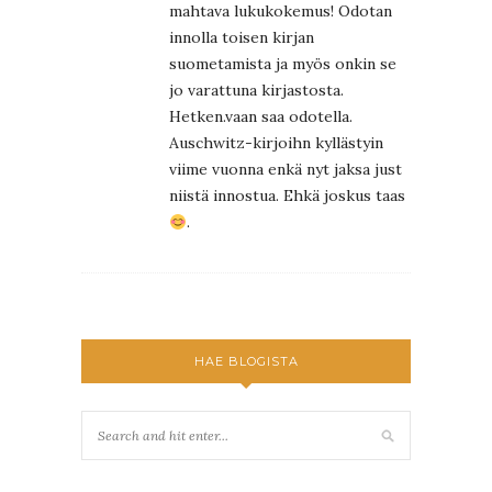
mahtava lukukokemus! Odotan
innolla toisen kirjan
suometamista ja myös onkin se
jo varattuna kirjastosta.
Hetken.vaan saa odotella.
Auschwitz-kirjoihn kyllästyin
viime vuonna enkä nyt jaksa just
niistä innostua. Ehkä joskus taas
.
HAE BLOGISTA