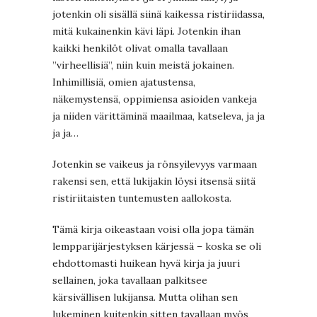
jotenkin oli sisällä siinä kaikessa ristiriidassa,
mitä kukainenkin kävi läpi. Jotenkin ihan
kaikki henkilöt olivat omalla tavallaan
”virheellisiä”, niin kuin meistä jokainen.
Inhimillisiä, omien ajatustensa,
näkemystensä, oppimiensa asioiden vankeja
ja niiden värittäminä maailmaa, katseleva, ja ja
ja ja…
Jotenkin se vaikeus ja rönsyilevyys varmaan
rakensi sen, että lukijakin löysi itsensä siitä
ristiriitaisten tuntemusten aallokosta.
Tämä kirja oikeastaan voisi olla jopa tämän
lempparijärjestyksen kärjessä – koska se oli
ehdottomasti huikean hyvä kirja ja juuri
sellainen, joka tavallaan palkitsee
kärsivällisen lukijansa. Mutta olihan sen
lukeminen kuitenkin sitten tavallaan myös