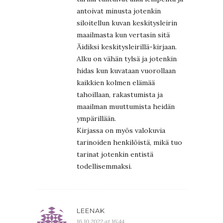
antoivat minusta jotenkin
siloitellun kuvan keskitysleirin
maailmasta kun vertasin sitä
Äidiksi keskitysleirillä-kirjaan.
Alku on vähän tylsä ja jotenkin
hidas kun kuvataan vuorollaan
kaikkien kolmen elämää
tahoillaan, rakastumista ja
maailman muuttumista heidän
ympärillään.
Kirjassa on myös valokuvia
tarinoiden henkilöistä, mikä tuo
tarinat jotenkin entistä
todellisemmaksi.
LEENAK
16.10.2022 at 16:44