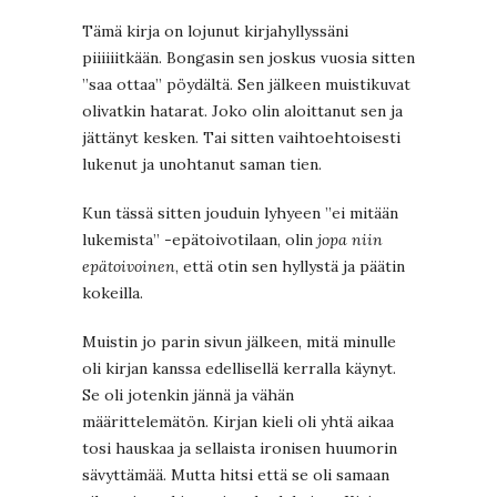
Tämä kirja on lojunut kirjahyllyssäni
piiiiiitkään. Bongasin sen joskus vuosia sitten
”saa ottaa” pöydältä. Sen jälkeen muistikuvat
olivatkin hatarat. Joko olin aloittanut sen ja
jättänyt kesken. Tai sitten vaihtoehtoisesti
lukenut ja unohtanut saman tien.
Kun tässä sitten jouduin lyhyeen ”ei mitään
lukemista” -epätoivotilaan, olin
jopa niin
epätoivoinen
, että otin sen hyllystä ja päätin
kokeilla.
Muistin jo parin sivun jälkeen, mitä minulle
oli kirjan kanssa edellisellä kerralla käynyt.
Se oli jotenkin jännä ja vähän
määrittelemätön. Kirjan kieli oli yhtä aikaa
tosi hauskaa ja sellaista ironisen huumorin
sävyttämää. Mutta hitsi että se oli samaan