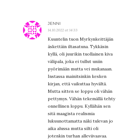
JENNI
14.10.2022 at 14:33
Kuuntelin tuon Myrkynkeittäjän
äskettäin iltasatuna. Tykkäsin
kyllä, oli juurikin tuollainen kiva
välipala, joka ei tullut uniin
pyörimään mutta vei mukanaan.
Instassa mainitsinkin kesken
kirjan, että vaikuttaa hyvältä.
Mutta sitten se loppu oli vähän
pettymys. Vähän tekemällä tehty
onnellinen loppu. Kyllähän sen
sitä maagista realismia
lukuunottamatta näki tulevan jo
aika alussa mutta silti oli
jotenkin turhan alleviivaavaa.