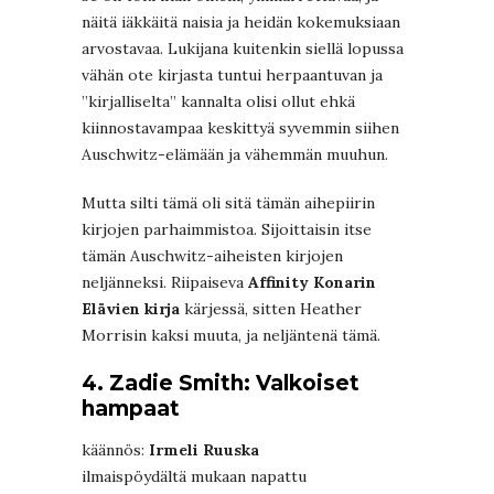
näitä iäkkäitä naisia ja heidän kokemuksiaan
arvostavaa. Lukijana kuitenkin siellä lopussa
vähän ote kirjasta tuntui herpaantuvan ja
”kirjalliselta” kannalta olisi ollut ehkä
kiinnostavampaa keskittyä syvemmin siihen
Auschwitz-elämään ja vähemmän muuhun.
Mutta silti tämä oli sitä tämän aihepiirin
kirjojen parhaimmistoa. Sijoittaisin itse
tämän Auschwitz-aiheisten kirjojen
neljänneksi. Riipaiseva
Affinity Konarin
Elävien kirja
kärjessä, sitten Heather
Morrisin kaksi muuta, ja neljäntenä tämä.
4. Zadie Smith: Valkoiset
hampaat
käännös:
Irmeli Ruuska
ilmaispöydältä mukaan napattu