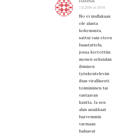
HANNA
7.11.2018 at 20:01
No ei mullakaan
ole alasta
kokemusta,
sattui vain eteen
haastattelu,
jossa kerrottiin
monen seksialan
ihmisen
työskentelevän
ihan virallisesti
toiminimen tai
vastaavan
kautta. Ja sen
alan asiakkaat
harvemmin
varmaan
haluavat