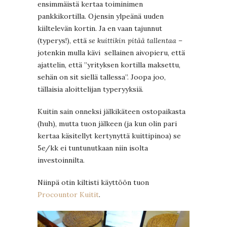
ensimmäistä kertaa toiminimen
pankkikortilla. Ojensin ylpeänä uuden
kiiltelevän kortin. Ja en vaan tajunnut
(typerys!), että
se kuittikin pitää tallentaa –
jotenkin mulla kävi sellainen aivopieru, että
ajattelin, että ”yrityksen kortilla maksettu,
sehän on sit siellä tallessa”. Joopa joo,
tällaisia aloittelijan typeryyksiä.
Kuitin sain onneksi jälkikäteen ostopaikasta
(huh), mutta tuon jälkeen (ja kun olin pari
kertaa käsitellyt kertynyttä kuittipinoa) se
5e/kk ei tuntunutkaan niin isolta
investoinnilta.
Niinpä otin kiltisti käyttöön tuon
Procountor Kuitit
.