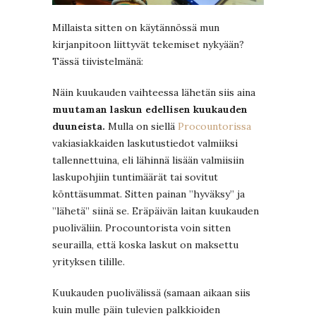
Millaista sitten on käytännössä mun
kirjanpitoon liittyvät tekemiset nykyään?
Tässä tiivistelmänä:
Näin kuukauden vaihteessa lähetän siis aina
muutaman laskun edellisen kuukauden
duuneista.
Mulla on siellä
Procountorissa
vakiasiakkaiden laskutustiedot valmiiksi
tallennettuina, eli lähinnä lisään valmiisiin
laskupohjiin tuntimäärät tai sovitut
könttäsummat. Sitten painan ”hyväksy” ja
”lähetä” siinä se. Eräpäivän laitan kuukauden
puoliväliin. Procountorista voin sitten
seurailla, että koska laskut on maksettu
yrityksen tilille.
Kuukauden puolivälissä (samaan aikaan siis
kuin mulle päin tulevien palkkioiden