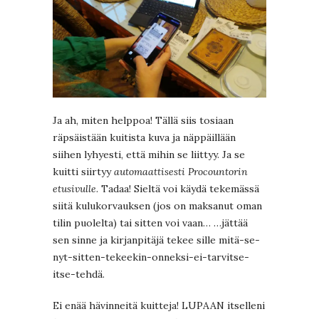
Ja ah, miten helppoa! Tällä siis tosiaan
räpsäistään kuitista kuva ja näppäillään
siihen lyhyesti, että mihin se liittyy. Ja se
kuitti siirtyy
automaattisesti Procountorin
etusivulle
. Tadaa! Sieltä voi käydä tekemässä
siitä kulukorvauksen (jos on maksanut oman
tilin puolelta) tai sitten voi vaan… …jättää
sen sinne ja kirjanpitäjä tekee sille mitä-se-
nyt-sitten-tekeekin-onneksi-ei-tarvitse-
itse-tehdä.
Ei enää hävinneitä kuitteja! LUPAAN itselleni