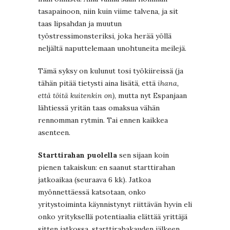
tasapainoon, niin kuin viime talvena, ja sit
taas lipsahdan ja muutun
työstressimonsteriksi, joka herää yöllä
neljältä naputtelemaan unohtuneita meilejä.
Tämä syksy on kulunut tosi työkiireissä (ja
tähän pitää tietysti aina lisätä, että
ihana,
että töitä kuitenkin on)
, mutta nyt Espanjaan
lähtiessä yritän taas omaksua vähän
rennomman rytmin. Tai ennen kaikkea
asenteen.
Starttirahan puolella
sen sijaan koin
pienen takaiskun: en saanut starttirahan
jatkoaikaa (seuraava 6 kk). Jatkoa
myönnettäessä katsotaan, onko
yritystoiminta käynnistynyt riittävän hyvin eli
onko yrityksellä potentiaalia elättää yrittäjä
sitten jatkossa, starttirahakauden jälkeen.