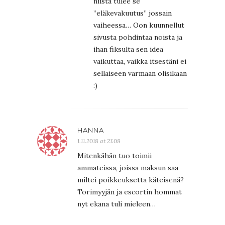
niistä tulee se
”eläkevakuutus” jossain
vaiheessa… Oon kuunnellut
sivusta pohdintaa noista ja
ihan fiksulta sen idea
vaikuttaa, vaikka itsestäni ei
sellaiseen varmaan olisikaan
:)
HANNA
1.11.2018 at 21:08
Mitenkähän tuo toimii
ammateissa, joissa maksun saa
miltei poikkeuksetta käteisenä?
Torimyyjän ja escortin hommat
nyt ekana tuli mieleen…