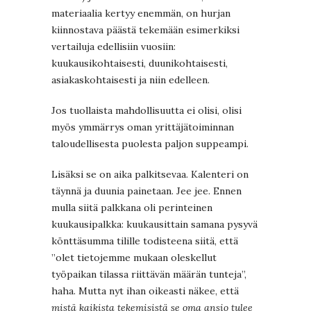
materiaalia kertyy enemmän, on hurjan
kiinnostava päästä tekemään esimerkiksi
vertailuja edellisiin vuosiin:
kuukausikohtaisesti, duunikohtaisesti,
asiakaskohtaisesti ja niin edelleen.
Jos tuollaista mahdollisuutta ei olisi, olisi
myös ymmärrys oman yrittäjätoiminnan
taloudellisesta puolesta paljon suppeampi.
Lisäksi se on aika palkitsevaa. Kalenteri on
täynnä ja duunia painetaan. Jee jee. Ennen
mulla siitä palkkana oli perinteinen
kuukausipalkka: kuukausittain samana pysyvä
könttäsumma tilille todisteena siitä, että
”olet tietojemme mukaan oleskellut
työpaikan tilassa riittävän määrän tunteja”,
haha. Mutta nyt ihan oikeasti näkee, että
mistä kaikista tekemisistä se oma ansio tulee