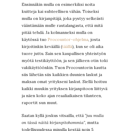
Ensinnäkin mulla on esimerkiksi noita
kuitteja kai suhteellisen vähän. Toiseksi
mulla on kirjanpitäjä, joka pystyy selkeästi
vääntämään mulle rautalangasta, että mitä
pitää tehdä. Ja kolmanneksi mulla on
käytössä tuo
Procountor-ohjelma
, josta
kirjoitinkin keväällä (
täällä
), kun se oli aika
tuore juttu. Sain sen kaupallisen yhteistyön
myötä testikäyttöön, ja sen jälkeen otin toki
vakikäyttöönkin. Tuon Procountorin kautta
siis lähetän siis kaikkien duunien laskut ja
maksan omat yritykseni laskut. Siellä hoituu
kaikki muukin yrityksen kirjanpitoon liittyvä
ja näen koko ajan reaaliaikaisen tilanteen,
raportit sun muut.
Saatan kyllä joskus vitsailla, että
”juu mulla
on tässä näitä kirjanpitohommia”
, mutta
todellisuudessa minulla kestää noin 5