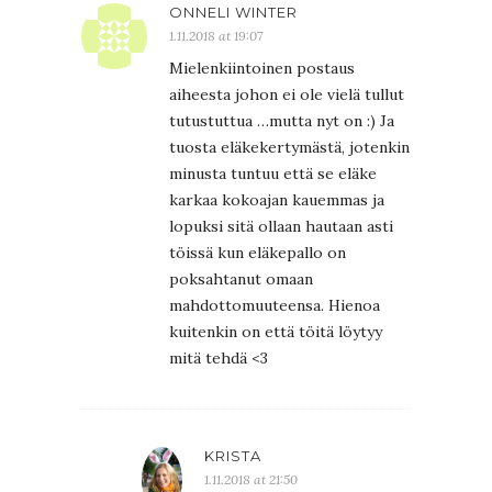
ONNELI WINTER
1.11.2018 at 19:07
Mielenkiintoinen postaus
aiheesta johon ei ole vielä tullut
tutustuttua …mutta nyt on :) Ja
tuosta eläkekertymästä, jotenkin
minusta tuntuu että se eläke
karkaa kokoajan kauemmas ja
lopuksi sitä ollaan hautaan asti
töissä kun eläkepallo on
poksahtanut omaan
mahdottomuuteensa. Hienoa
kuitenkin on että töitä löytyy
mitä tehdä <3
KRISTA
1.11.2018 at 21:50