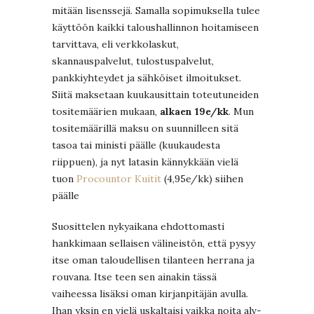
mitään lisenssejä. Samalla sopimuksella tulee
käyttöön kaikki taloushallinnon hoitamiseen
tarvittava, eli verkkolaskut,
skannauspalvelut, tulostuspalvelut,
pankkiyhteydet ja sähköiset ilmoitukset.
Siitä maksetaan kuukausittain toteutuneiden
tositemäärien mukaan,
alkaen 19e/kk
. Mun
tositemäärillä maksu on suunnilleen sitä
tasoa tai ministi päälle (kuukaudesta
riippuen), ja nyt latasin kännykkään vielä
tuon
Procountor Kuitit
(4,95e/kk) siihen
päälle
Suosittelen nykyaikana ehdottomasti
hankkimaan sellaisen välineistön, että pysyy
itse oman taloudellisen tilanteen herrana ja
rouvana. Itse teen sen ainakin tässä
vaiheessa lisäksi oman kirjanpitäjän avulla.
Ihan yksin en vielä uskaltaisi vaikka noita alv-