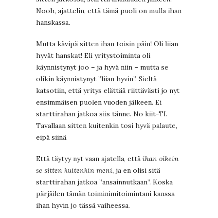
Nooh, ajattelin, että tämä puoli on mulla ihan
hanskassa.
Mutta kävipä sitten ihan toisin päin! Oli liian
hyvät hanskat! Eli yritystoiminta oli
käynnistynyt joo – ja hyvä niin – mutta se
olikin käynnistynyt ”liian hyvin”. Sieltä
katsotiin, että yritys elättää riittävästi jo nyt
ensimmäisen puolen vuoden jälkeen. Ei
starttirahan jatkoa siis tänne. No kiit-TI.
Tavallaan sitten kuitenkin tosi hyvä palaute,
eipä siinä.
Että täytyy nyt vaan ajatella, että
ihan oikein
se sitten kuitenkin meni,
ja en olisi sitä
starttirahan jatkoa ”ansainnutkaan”. Koska
pärjäilen tämän toiminimitoimintani kanssa
ihan hyvin jo tässä vaiheessa.