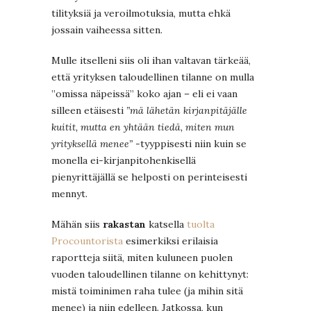
tilityksiä ja veroilmotuksia, mutta ehkä
jossain vaiheessa sitten.
Mulle itselleni siis oli ihan valtavan tärkeää,
että yrityksen taloudellinen tilanne on mulla
”omissa näpeissä” koko ajan – eli ei vaan
silleen etäisesti
”mä lähetän kirjanpitäjälle
kuitit, mutta en yhtään tiedä, miten mun
yrityksellä menee”
-tyyppisesti niin kuin se
monella ei-kirjanpitohenkisellä
pienyrittäjällä se helposti on perinteisesti
mennyt.
Mähän siis
rakastan
katsella
tuolta
Procountorista
esimerkiksi erilaisia
raportteja siitä, miten kuluneen puolen
vuoden taloudellinen tilanne on kehittynyt:
mistä toiminimen raha tulee (ja mihin sitä
menee) ja niin edelleen. Jatkossa, kun