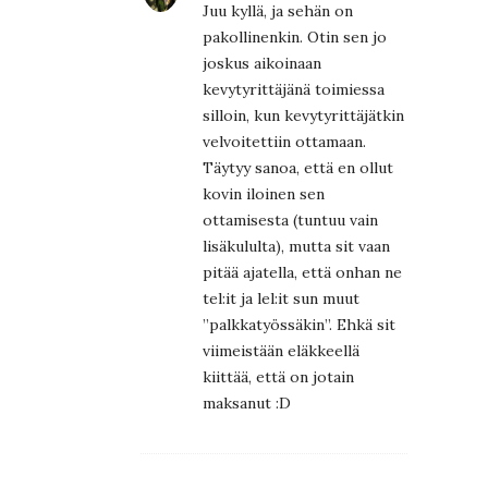
Juu kyllä, ja sehän on
pakollinenkin. Otin sen jo
joskus aikoinaan
kevytyrittäjänä toimiessa
silloin, kun kevytyrittäjätkin
velvoitettiin ottamaan.
Täytyy sanoa, että en ollut
kovin iloinen sen
ottamisesta (tuntuu vain
lisäkululta), mutta sit vaan
pitää ajatella, että onhan ne
tel:it ja lel:it sun muut
”palkkatyössäkin”. Ehkä sit
viimeistään eläkkeellä
kiittää, että on jotain
maksanut :D