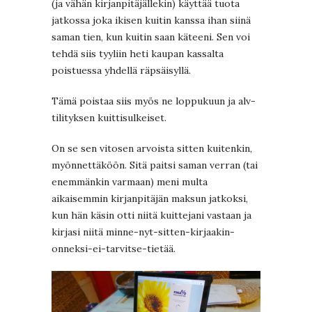
(ja vähän kirjanpitäjällekin) käyttää tuota
jatkossa joka ikisen kuitin kanssa ihan siinä
saman tien, kun kuitin saan käteeni. Sen voi
tehdä siis tyyliin heti kaupan kassalta
poistuessa yhdellä räpsäisyllä.
Tämä poistaa siis myös ne loppukuun ja alv-
tilityksen kuittisulkeiset.
On se sen vitosen arvoista sitten kuitenkin,
myönnettäköön. Sitä paitsi saman verran (tai
enemmänkin varmaan) meni multa
aikaisemmin kirjanpitäjän maksun jatkoksi,
kun hän käsin otti niitä kuittejani vastaan ja
kirjasi niitä minne-nyt-sitten-kirjaakin-
onneksi-ei-tarvitse-tietää.