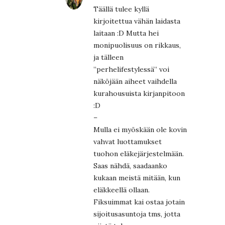
Täällä tulee kyllä
kirjoitettua vähän laidasta
laitaan :D Mutta hei
monipuolisuus on rikkaus,
ja tälleen
”perhelifestylessä” voi
näköjään aiheet vaihdella
kurahousuista kirjanpitoon
:D
–
Mulla ei myöskään ole kovin
vahvat luottamukset
tuohon eläkejärjestelmään.
Saas nähdä, saadaanko
kukaan meistä mitään, kun
eläkkeellä ollaan.
Fiksuimmat kai ostaa jotain
sijoitusasuntoja tms, jotta