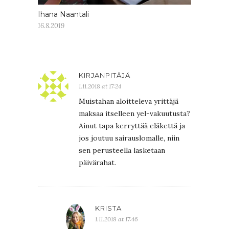
Ihana Naantali
16.8.2019
KIRJANPITÄJÄ
1.11.2018 at 17:24
Muistahan aloitteleva yrittäjä
maksaa itselleen yel-vakuutusta?
Ainut tapa kerryttää eläkettä ja
jos joutuu sairauslomalle, niin
sen perusteella lasketaan
päivärahat.
KRISTA
1.11.2018 at 17:46