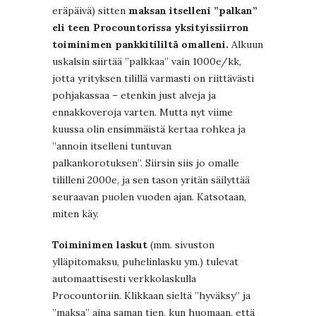
eräpäivä) sitten
maksan itselleni ”palkan”
eli teen Procountorissa yksityissiirron
toiminimen pankkitililtä omalleni.
Alkuun
uskalsin siirtää ”palkkaa” vain 1000e/kk,
jotta yrityksen tilillä varmasti on riittävästi
pohjakassaa – etenkin just alveja ja
ennakkoveroja varten. Mutta nyt viime
kuussa olin ensimmäistä kertaa rohkea ja
”annoin itselleni tuntuvan
palkankorotuksen”. Siirsin siis jo omalle
tililleni 2000e, ja sen tason yritän säilyttää
seuraavan puolen vuoden ajan. Katsotaan,
miten käy.
Toiminimen laskut
(mm. sivuston
ylläpitomaksu, puhelinlasku ym.) tulevat
automaattisesti verkkolaskulla
Procountoriin. Klikkaan sieltä ”hyväksy” ja
”maksa” aina saman tien, kun huomaan, että