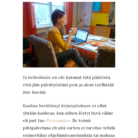
Ja
hetkeäkään
en ole katunut tätä päätöstä,
että jäin päivätyöstäni pois ja aloin työllistää
itse itseäni.
Kauhua herättänyt kirjanpitokaan
ei ollut
yhtään kauheaa, kun siihen löytyi hyvä väline
eli just tuo
Procountor
. Se toimii
pilvipalveluna eli sitä varten ei tarvitse tehdä
esimerkiksi ohjelmistoasennuksia tai maksaa