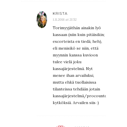
KRISTA
1.11.2018 at 21:52
Torimyyjäthän ainakin lyö
kassaan (niin kuin pitäisikin;
escorteista en tiedä, heh),
eli menisikö se niin, että
myynnin kanssa kuvioon
tulee vielä joku
kassajärjestelmä. Nyt
menee ihan arvailuksi,
mutta ehkä tuollaisissa
tilanteissa tehdään jotain
kassajärjestelmä/procountor-
kytköksiä. Arvailen siis :)