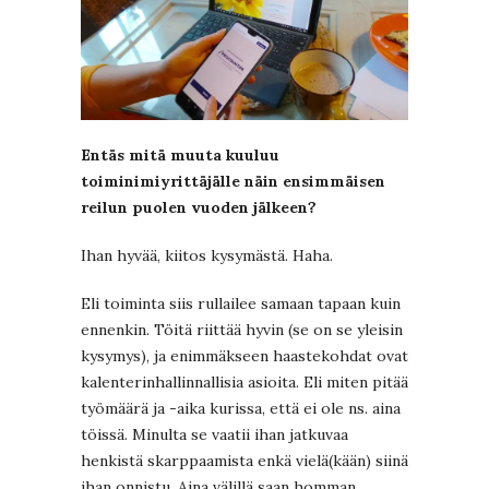
Entäs mitä muuta kuuluu
toiminimiyrittäjälle näin ensimmäisen
reilun puolen vuoden jälkeen?
Ihan hyvää, kiitos kysymästä. Haha.
Eli toiminta siis rullailee samaan tapaan kuin
ennenkin. Töitä riittää hyvin (se on se yleisin
kysymys), ja enimmäkseen haastekohdat ovat
kalenterinhallinnallisia asioita. Eli miten pitää
työmäärä ja -aika kurissa, että ei ole ns. aina
töissä. Minulta se vaatii ihan jatkuvaa
henkistä skarppaamista enkä vielä(kään) siinä
ihan onnistu. Aina välillä saan homman