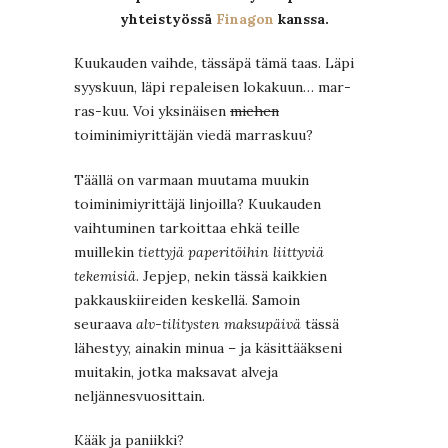
yhteistyössä
Finagon
kanssa.
Kuukauden vaihde, tässäpä tämä taas. Läpi
syyskuun, läpi repaleisen lokakuun… mar-
ras-kuu. Voi yksinäisen
miehen
toiminimiyrittäjän viedä marraskuu?
Täällä on varmaan muutama muukin
toiminimiyrittäjä linjoilla? Kuukauden
vaihtuminen tarkoittaa ehkä teille
muillekin
tiettyjä paperitöihin liittyviä
tekemisiä
. Jepjep, nekin tässä kaikkien
pakkauskiireiden keskellä. Samoin
seuraava
alv-tilitysten maksupäivä
tässä
lähestyy, ainakin minua – ja käsittääkseni
muitakin, jotka maksavat alveja
neljännesvuosittain.
Kääk ja paniikki?