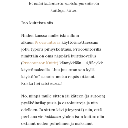
Ei enää kalenterin raoista pursuilevia
kuitteja, kiitos.
Joo kuiteista siis.
Niiden kanssa mulle iski silloin
alkuun
Procountoria
käyttöönottaessani
joku typerä pihiyskohtaus. Procountorilla
nimittäin on oma näppärä kuittisovellus
(
Procountor Kuitit)
kännykkään – 4,95e/kk
käyttömaksulla. ”Juu juu, otan sen kyllä
käyttöön”, sanoin, mutta enpäs ottanut.
Koska hei
viisi euroa!
No, niinpä mulle sitten jäi käteen (ja autoon)
pysäköintilappusia ja ostokuitteja ja niin
edelleen. Ja sitten kävi (tieytysti!) niin, että
perhana vie
hukkasin
yhden ison kuitin: olin
ostanut uuden puhelimen ja maksanut