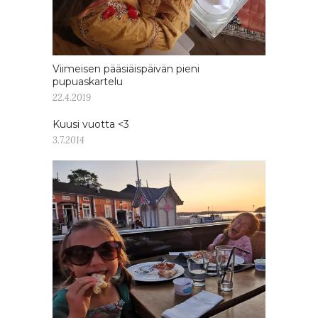
Viimeisen pääsiäispäivän pieni
pupuaskartelu
22.4.2019
Kuusi vuotta <3
3.7.2014