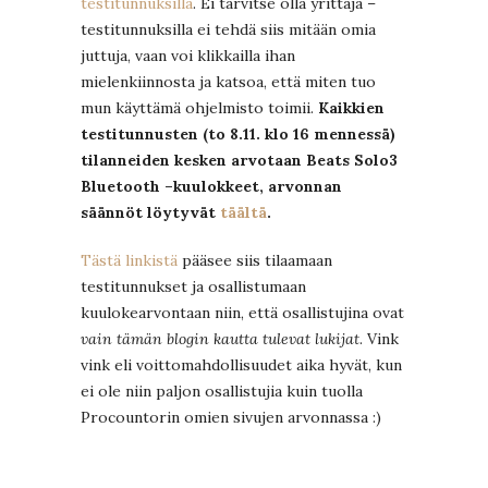
testitunnuksilla
. Ei tarvitse olla yrittäjä –
testitunnuksilla ei tehdä siis mitään omia
juttuja, vaan voi klikkailla ihan
mielenkiinnosta ja katsoa, että miten tuo
mun käyttämä ohjelmisto toimii.
Kaikkien
testitunnusten (to 8.11. klo 16 mennessä)
tilanneiden kesken arvotaan Beats Solo3
Bluetooth –
kuulokkeet, arvonnan
säännöt löytyvät
täältä
.
Tästä linkistä
pääsee siis tilaamaan
testitunnukset ja osallistumaan
kuulokearvontaan niin, että osallistujina ovat
vain tämän blogin kautta tulevat lukijat
. Vink
vink eli voittomahdollisuudet aika hyvät, kun
ei ole niin paljon osallistujia kuin tuolla
Procountorin omien sivujen arvonnassa :)