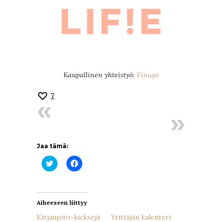
Kaupallinen yhteistyö:
Finago
7
Jaa tämä:
Jaa
Jaa
Twitterissä(Avautuu
Facebookissa(Avautuu
uudessa
uudessa
ikkunassa)
ikkunassa)
Aiheeseen liittyy
Kirjanpito-kicksejä
Yrittäjän kalenteri