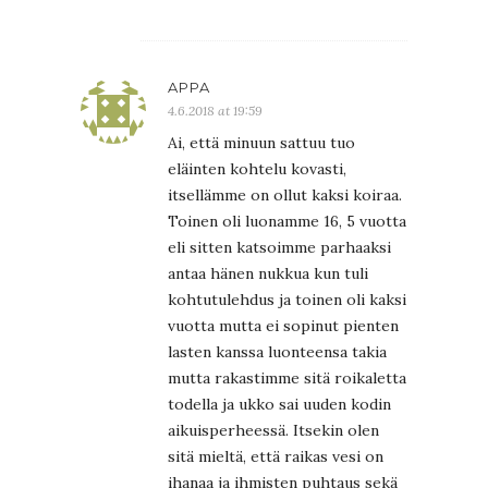
APPA
4.6.2018 at 19:59
Ai, että minuun sattuu tuo
eläinten kohtelu kovasti,
itsellämme on ollut kaksi koiraa.
Toinen oli luonamme 16, 5 vuotta
eli sitten katsoimme parhaaksi
antaa hänen nukkua kun tuli
kohtutulehdus ja toinen oli kaksi
vuotta mutta ei sopinut pienten
lasten kanssa luonteensa takia
mutta rakastimme sitä roikaletta
todella ja ukko sai uuden kodin
aikuisperheessä. Itsekin olen
sitä mieltä, että raikas vesi on
ihanaa ja ihmisten puhtaus sekä