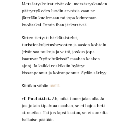
Metsästyskoirat eivät ole metsästyskauden
päätyttyä edes luodin arvoisia vaan ne
jätetään kuolemaan tai jopa kidutetaan
kuoliaaksi. Jotain ihan järkyttävää.
Sitten tietysti härkätaistelut,
turistienkuljetushevosten ja aasien kohtelu
(eivät saa taukoja ja vettä, joskus jopa
kaatuvat ”työtehtävissä” maahan kesken
ajon). Ja kaikki roskiksiin hylätyt
kissanpennut ja koiranpennut. Sydän särkyy.
Siitäkin vähän
täällä
.
+1: Puulattiat.
Ah, mikä tunne jalan alla. Ja
jos jotain tipahtaa maahan, se ei hajoa heti
atomeiksi. Tai jos lapsi kaatuu, se ei suorilta
halkaise päätään.