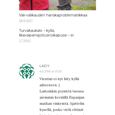
Väli-välikauden hanskaproblematiikkaa
28.9.2017
Turvakaukalo – kyllä,
likavaipansijoitusroskapussi – ei
2.7.2012
LADY
4.6.2018 at 15:20
Viestini ei nyt liity kyllä
aiheeseen :)
Laitoinkin pyyntöä tuossa
aiemmin keväällä Espanjan
matkan vinkeistä. Ajattelin
kysellä, josko vielä ehtisit