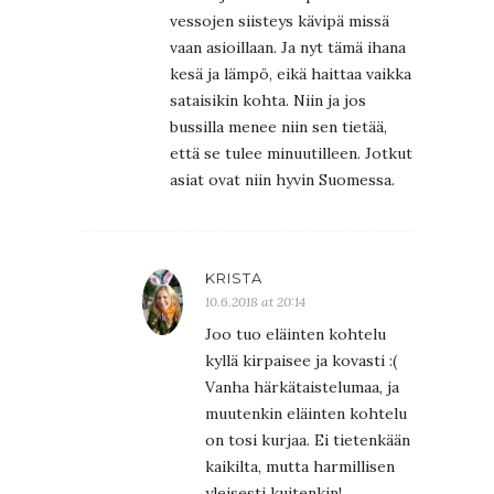
vessojen siisteys kävipä missä
vaan asioillaan. Ja nyt tämä ihana
kesä ja lämpö, eikä haittaa vaikka
sataisikin kohta. Niin ja jos
bussilla menee niin sen tietää,
että se tulee minuutilleen. Jotkut
asiat ovat niin hyvin Suomessa.
KRISTA
10.6.2018 at 20:14
Joo tuo eläinten kohtelu
kyllä kirpaisee ja kovasti :(
Vanha härkätaistelumaa, ja
muutenkin eläinten kohtelu
on tosi kurjaa. Ei tietenkään
kaikilta, mutta harmillisen
yleisesti kuitenkin!