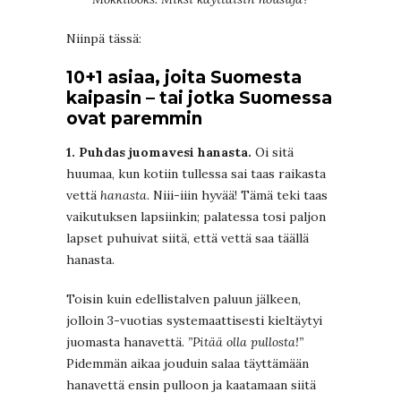
Niinpä tässä:
10+1 asiaa, joita Suomesta
kaipasin – tai jotka Suomessa
ovat paremmin
1. Puhdas juomavesi hanasta.
Oi sitä
huumaa, kun kotiin tullessa sai taas raikasta
vettä
hanasta
. Niii-iiin hyvää! Tämä teki taas
vaikutuksen lapsiinkin; palatessa tosi paljon
lapset puhuivat siitä, että vettä saa täällä
hanasta.
Toisin kuin edellistalven paluun jälkeen,
jolloin 3-vuotias systemaattisesti kieltäytyi
juomasta hanavettä.
”Pitää olla pullosta!”
Pidemmän aikaa jouduin salaa täyttämään
hanavettä ensin pulloon ja kaatamaan siitä