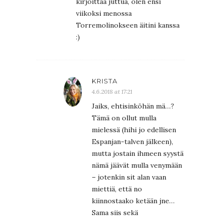
kirjoittaa juttua, olen ensi
viikoksi menossa
Torremolinokseen äitini kanssa
:)
KRISTA
4.6.2018 at 17:21
Jaiks, ehtisinköhän mä…?
Tämä on ollut mulla
mielessä (hihi jo edellisen
Espanjan-talven jälkeen),
mutta jostain ihmeen syystä
nämä jäävät mulla venymään
– jotenkin sit alan vaan
miettiä, että no
kiinnostaako ketään jne…
Sama siis sekä