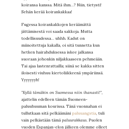
koiransa kanssa. Mitä ihm…? Niin, tietysti!
Sehän kerää koirankakkaa!
Fugessa koirankakkojen keräämättä
jättämisestä voi saada sakkoja. Mutta
todellisuudessa… uhhh. Kadut on
miinoitettuja kakalla, oi sitä tunnetta kun
hetken hairahduksessa iskee jalkansa
suoraan johonkin niljakkaaseen pehmeään.
Tai ajaa lastenrattailla; siinä se kakka sitten
iloisesti viuhuu kiertoliikkeenä ympäriinsä.
Yyyyyyyh!
”Kyllä tämäkin on Suomessa niin ihanasti!”,
ajattelin edelleen tämän Suomeen-
paluuhuuman kourissa. Tänä vuonnahan ei
tullutkaan sitä pelkäämäni
paluuangstia
, tuli
vain pelkästään tämä
paluurakkaus
. Puolen
vuoden Espanjan-elon jälkeen olemme olleet