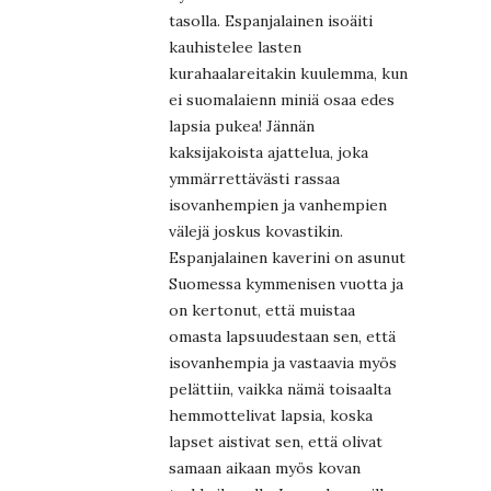
tasolla. Espanjalainen isoäiti
kauhistelee lasten
kurahaalareitakin kuulemma, kun
ei suomalaienn miniä osaa edes
lapsia pukea! Jännän
kaksijakoista ajattelua, joka
ymmärrettävästi rassaa
isovanhempien ja vanhempien
välejä joskus kovastikin.
Espanjalainen kaverini on asunut
Suomessa kymmenisen vuotta ja
on kertonut, että muistaa
omasta lapsuudestaan sen, että
isovanhempia ja vastaavia myös
pelättiin, vaikka nämä toisaalta
hemmottelivat lapsia, koska
lapset aistivat sen, että olivat
samaan aikaan myös kovan