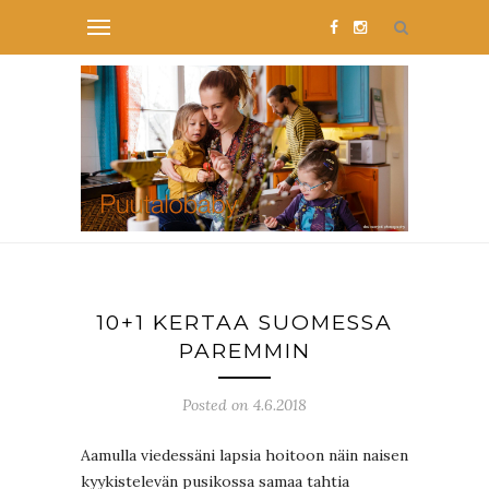
10+1 KERTAA SUOMESSA
PAREMMIN
Posted on 4.6.2018
Aamulla viedessäni lapsia hoitoon näin naisen
kyykistelevän pusikossa samaa tahtia