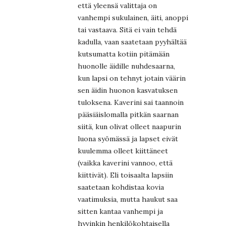
että yleensä valittaja on
vanhempi sukulainen, äiti, anoppi
tai vastaava. Sitä ei vain tehdä
kadulla, vaan saatetaan pyyhältää
kutsumatta kotiin pitämään
huonolle äidille nuhdesaarna,
kun lapsi on tehnyt jotain väärin
sen äidin huonon kasvatuksen
tuloksena. Kaverini sai taannoin
pääsiäislomalla pitkän saarnan
siitä, kun olivat olleet naapurin
luona syömässä ja lapset eivät
kuulemma olleet kiittäneet
(vaikka kaverini vannoo, että
kiittivät). Eli toisaalta lapsiin
saatetaan kohdistaa kovia
vaatimuksia, mutta haukut saa
sitten kantaa vanhempi ja
hyvinkin henkilökohtaisella