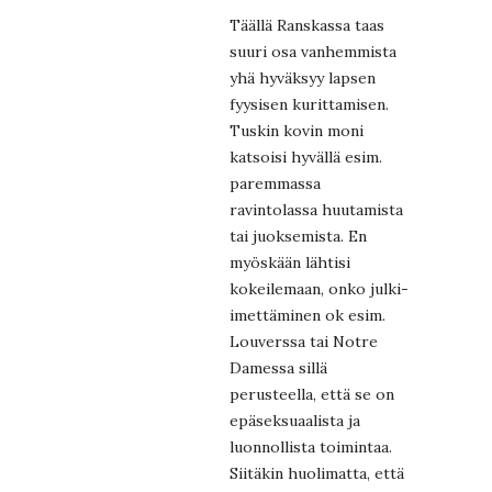
Täällä Ranskassa taas
suuri osa vanhemmista
yhä hyväksyy lapsen
fyysisen kurittamisen.
Tuskin kovin moni
katsoisi hyvällä esim.
paremmassa
ravintolassa huutamista
tai juoksemista. En
myöskään lähtisi
kokeilemaan, onko julki-
imettäminen ok esim.
Louverssa tai Notre
Damessa sillä
perusteella, että se on
epäseksuaalista ja
luonnollista toimintaa.
Siitäkin huolimatta, että