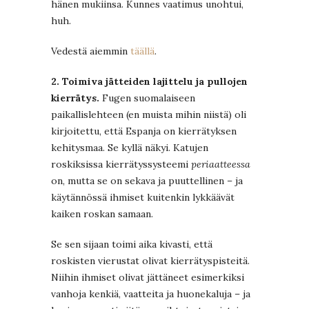
hänen mukiinsa. Kunnes vaatimus unohtui,
huh.
Vedestä aiemmin
täällä
.
2. Toimiva jätteiden lajittelu ja pullojen
kierrätys.
Fugen suomalaiseen
paikallislehteen (en muista mihin niistä) oli
kirjoitettu, että Espanja on kierrätyksen
kehitysmaa. Se kyllä näkyi. Katujen
roskiksissa kierrätyssysteemi
periaatteessa
on, mutta se on sekava ja puuttellinen – ja
käytännössä ihmiset kuitenkin lykkäävät
kaiken roskan samaan.
Se sen sijaan toimi aika kivasti, että
roskisten vierustat olivat kierrätyspisteitä.
Niihin ihmiset olivat jättäneet esimerkiksi
vanhoja kenkiä, vaatteita ja huonekaluja – ja