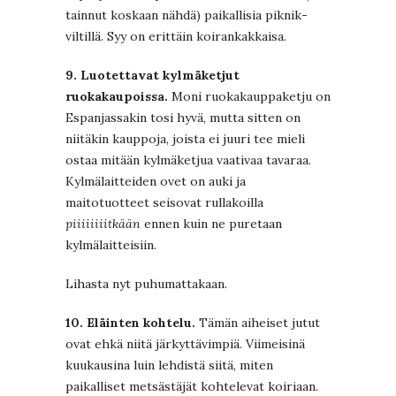
tainnut koskaan nähdä) paikallisia piknik-
viltillä. Syy on erittäin koirankakkaisa.
9. Luotettavat kylmäketjut
ruokakaupoissa.
Moni ruokakauppaketju on
Espanjassakin tosi hyvä, mutta sitten on
niitäkin kauppoja, joista ei juuri tee mieli
ostaa mitään kylmäketjua vaativaa tavaraa.
Kylmälaitteiden ovet on auki ja
maitotuotteet seisovat rullakoilla
piiiiiiiitkään
ennen kuin ne puretaan
kylmälaitteisiin.
Lihasta nyt puhumattakaan.
10. Eläinten kohtelu.
Tämän aiheiset jutut
ovat ehkä niitä järkyttävimpiä. Viimeisinä
kuukausina luin lehdistä siitä, miten
paikalliset metsästäjät kohtelevat koiriaan.