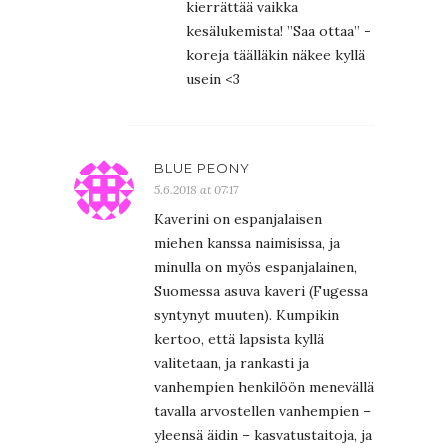
kierrättää vaikka
kesälukemista! ”Saa ottaa” -
koreja täälläkin näkee kyllä
usein <3
BLUE PEONY
5.6.2018 at 07:17
Kaverini on espanjalaisen
miehen kanssa naimisissa, ja
minulla on myös espanjalainen,
Suomessa asuva kaveri (Fugessa
syntynyt muuten). Kumpikin
kertoo, että lapsista kyllä
valitetaan, ja rankasti ja
vanhempien henkilöön menevällä
tavalla arvostellen vanhempien –
yleensä äidin – kasvatustaitoja, ja