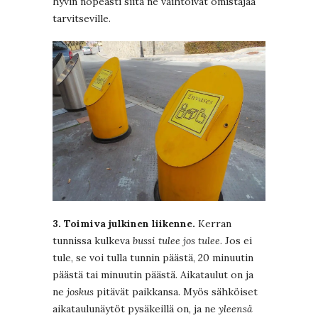
hyvin nopeasti siitä ne vaihtoivat omistajaa
tarvitseville.
3. Toimiva julkinen liikenne.
Kerran
tunnissa kulkeva
bussi tulee jos tulee
. Jos ei
tule, se voi tulla tunnin päästä, 20 minuutin
päästä tai minuutin päästä. Aikataulut on ja
ne
joskus
pitävät paikkansa. Myös sähköiset
aikataulunäytöt pysäkeillä on, ja ne
yleensä