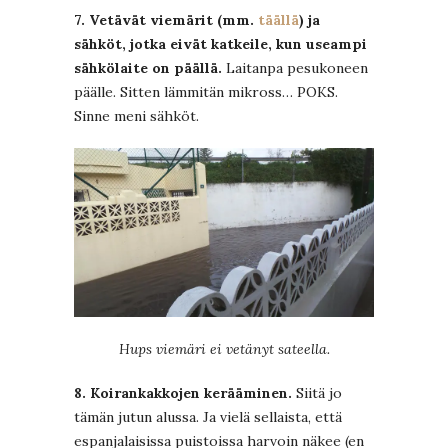
7. Vetävät viemärit (mm.
täällä
) ja
sähköt, jotka eivät katkeile, kun useampi
sähkölaite on päällä.
Laitanpa pesukoneen
päälle. Sitten lämmitän mikross… POKS.
Sinne meni sähköt.
Hups viemäri ei vetänyt sateella.
8. Koirankakkojen kerääminen.
Siitä jo
tämän jutun alussa. Ja vielä sellaista, että
espanjalaisissa puistoissa harvoin näkee (en