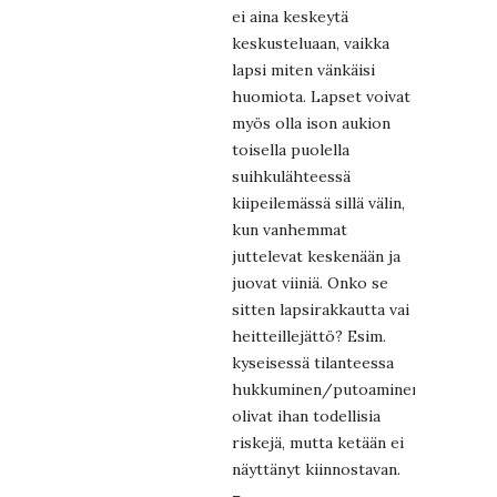
ei aina keskeytä
keskusteluaan, vaikka
lapsi miten vänkäisi
huomiota. Lapset voivat
myös olla ison aukion
toisella puolella
suihkulähteessä
kiipeilemässä sillä välin,
kun vanhemmat
juttelevat keskenään ja
juovat viiniä. Onko se
sitten lapsirakkautta vai
heitteillejättö? Esim.
kyseisessä tilanteessa
hukkuminen/putoaminen
olivat ihan todellisia
riskejä, mutta ketään ei
näyttänyt kiinnostavan.
–