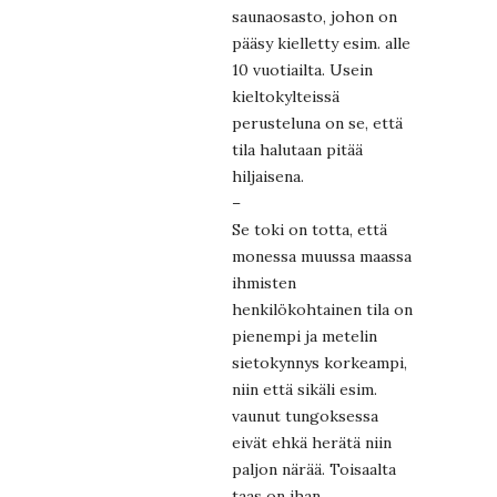
saunaosasto, johon on
pääsy kielletty esim. alle
10 vuotiailta. Usein
kieltokylteissä
perusteluna on se, että
tila halutaan pitää
hiljaisena.
–
Se toki on totta, että
monessa muussa maassa
ihmisten
henkilökohtainen tila on
pienempi ja metelin
sietokynnys korkeampi,
niin että sikäli esim.
vaunut tungoksessa
eivät ehkä herätä niin
paljon närää. Toisaalta
taas on ihan