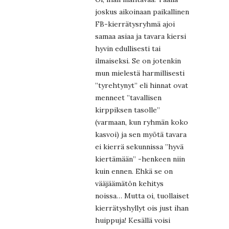
joskus aikoinaan paikallinen
FB-kierrätysryhmä ajoi
samaa asiaa ja tavara kiersi
hyvin edullisesti tai
ilmaiseksi. Se on jotenkin
mun mielestä harmillisesti
”tyrehtynyt” eli hinnat ovat
menneet ”tavallisen
kirppiksen tasolle”
(varmaan, kun ryhmän koko
kasvoi) ja sen myötä tavara
ei kierrä sekunnissa ”hyvä
kiertämään” -henkeen niin
kuin ennen. Ehkä se on
vääjäämätön kehitys
noissa… Mutta oi, tuollaiset
kierrätyshyllyt ois just ihan
huippuja! Kesällä voisi