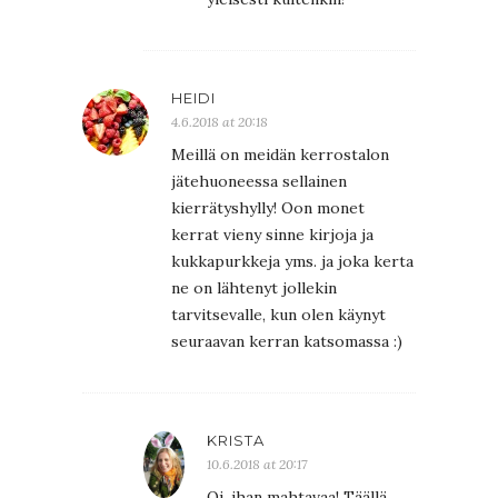
HEIDI
4.6.2018 at 20:18
Meillä on meidän kerrostalon
jätehuoneessa sellainen
kierrätyshylly! Oon monet
kerrat vieny sinne kirjoja ja
kukkapurkkeja yms. ja joka kerta
ne on lähtenyt jollekin
tarvitsevalle, kun olen käynyt
seuraavan kerran katsomassa :)
KRISTA
10.6.2018 at 20:17
Oi, ihan mahtavaa! Täällä