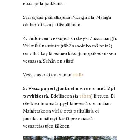
eivät
pidä paikkansa.
Sen sijaan paikallisjuna Fuengirola-Malaga
oli luotettava ja täsmällinen.
4. Julkisten vessojen siisteys.
Aaaaaaaargh.
Voi mikä nautinto (täh? sanoinko mä noin?)
on ollut käydä esimerkiksi jumppakeskuksen
vessassa. Sehän on siisti!
Vessa-asioista aiemmin
täällä
.
5. Vessapaperi, josta ei mene sormet läpi
pyyhkiessä.
Edelliseen (ja
tähän
) liittyen. Ei
ole kiva huomata pyyhkineensä sormillaan.
Mainittakoon vielä, että paikallisia ei
juurikaan nähnyt käsiä pesemässä
vessareissujen jälkeen…