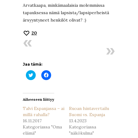
Arvatkaapa, minkämaalaisia molemmissa
tapauksessa nämä lapsista/lapsiperheistä
ärsyyntyneet henkilöt olivat? :)
20
Jaa tämä:
Jaa
Jaa
Twitterissä(Avautuu
Facebookissa(Avautuu
uudessa
uudessa
ikkunassa)
ikkunassa)
Aiheeseen liittyy
Talvi Espanjassa – ai
Ruoan hintavertailu
millä rahalla?
Suomi vs. Espanja
16.11.2017
13.4.2023
Kategoriassa "Oma
Kategoriassa
elämä"
"näkökulma"