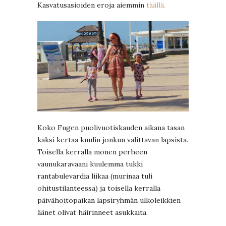
Kasvatusasioiden eroja aiemmin
täällä.
Koko Fugen puolivuotiskauden aikana tasan
kaksi kertaa kuulin jonkun valittavan lapsista.
Toisella kerralla monen perheen
vaunukaravaani kuulemma tukki
rantabulevardia liikaa (murinaa tuli
ohitustilanteessa) ja toisella kerralla
päivähoitopaikan lapsiryhmän ulkoleikkien
äänet olivat häirinneet asukkaita.