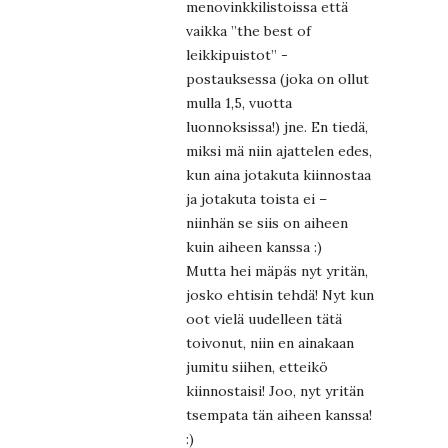
menovinkkilistoissa että
vaikka ”the best of
leikkipuistot” -
postauksessa (joka on ollut
mulla 1,5, vuotta
luonnoksissa!) jne. En tiedä,
miksi mä niin ajattelen edes,
kun aina jotakuta kiinnostaa
ja jotakuta toista ei –
niinhän se siis on aiheen
kuin aiheen kanssa :)
Mutta hei mäpäs nyt yritän,
josko ehtisin tehdä! Nyt kun
oot vielä uudelleen tätä
toivonut, niin en ainakaan
jumitu siihen, etteikö
kiinnostaisi! Joo, nyt yritän
tsempata tän aiheen kanssa!
:)