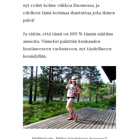
nyt reilut kolme viikkoa Suomessa, ja
edelleen tämä kotimaa ihastuttaa joka ikinen
päivä!
Ja väitän, että tämä on 100 % tämän säätilan
ansioita. Viimeksi palattiin kuukauden
kestäneeseen raekuuroon, nyt täydelliseen
kesäidylliin.
Mökkilooks. Miksi käyttäisin housuja?