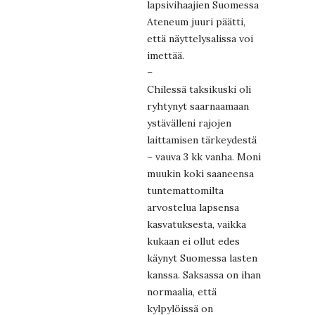
lapsivihaajien Suomessa
Ateneum juuri päätti,
että näyttelysalissa voi
imettää.
–
Chilessä taksikuski oli
ryhtynyt saarnaamaan
ystävälleni rajojen
laittamisen tärkeydestä
– vauva 3 kk vanha. Moni
muukin koki saaneensa
tuntemattomilta
arvostelua lapsensa
kasvatuksesta, vaikka
kukaan ei ollut edes
käynyt Suomessa lasten
kanssa. Saksassa on ihan
normaalia, että
kylpylöissä on