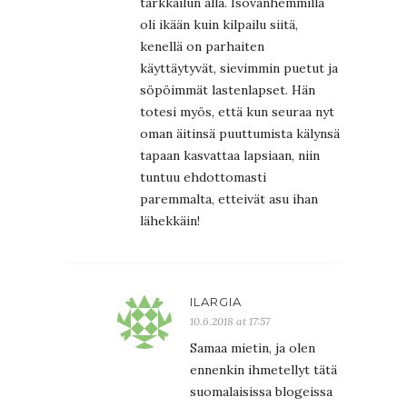
tarkkailun alla. Isovanhemmilla
oli ikään kuin kilpailu siitä,
kenellä on parhaiten
käyttäytyvät, sievimmin puetut ja
söpöimmät lastenlapset. Hän
totesi myös, että kun seuraa nyt
oman äitinsä puuttumista kälynsä
tapaan kasvattaa lapsiaan, niin
tuntuu ehdottomasti
paremmalta, etteivät asu ihan
lähekkäin!
ILARGIA
10.6.2018 at 17:57
Samaa mietin, ja olen
ennenkin ihmetellyt tätä
suomalaisissa blogeissa