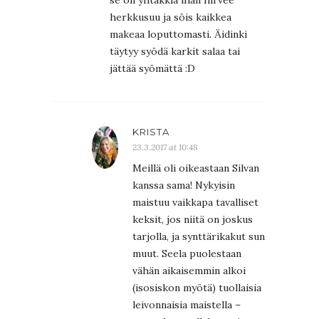
se on yhtäkkiä ihan hirvee
herkkusuu ja söis kaikkea
makeaa loputtomasti. Äidinki
täytyy syödä karkit salaa tai
jättää syömättä :D
KRISTA
23.3.2017 at 10:48
Meillä oli oikeastaan Silvan
kanssa sama! Nykyisin
maistuu vaikkapa tavalliset
keksit, jos niitä on joskus
tarjolla, ja synttärikakut sun
muut. Seela puolestaan
vähän aikaisemmin alkoi
(isosiskon myötä) tuollaisia
leivonnaisia maistella –