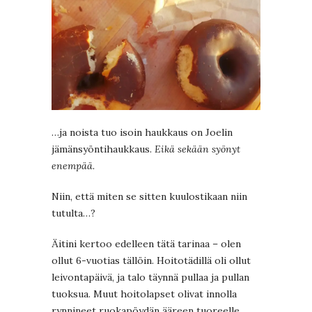
…ja noista tuo isoin haukkaus on Joelin
jämänsyöntihaukkaus.
Eikä sekään syönyt
enempää.
Niin, että miten se sitten kuulostikaan niin
tutulta…?
Äitini kertoo edelleen tätä tarinaa – olen
ollut 6-vuotias tällöin. Hoitotädillä oli ollut
leivontapäivä, ja talo täynnä pullaa ja pullan
tuoksua. Muut hoitolapset olivat innolla
rynnineet ruokapöydän ääreen tuoreelle