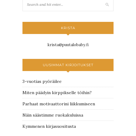
KRISTA
krista@puutalobaby.fi
UUSIMMAT KIRJOITUKSET
3-vuotias pyöräilee
Miten päädyin kirppikselle töihin?
Parhaat motivaattorini liikkumiseen
Näin säästimme ruokakuluissa
Kymmenen kirjasuositusta