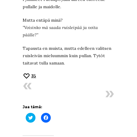
pullalle ja maidolle.
Mutta entäpä minä?
”Voisinko mä saada ruisleipää ja voita
päälle?”
Tapausta en muista, mutta edelleen valitsen
ruisleivän mieluummin kuin pullan. Tytöt
taitavat tulla samaan.
35
Jaa tämä:
Jaa
Jaa
Twitterissä(Avautuu
Facebookissa(Avautuu
uudessa
uudessa
ikkunassa)
ikkunassa)