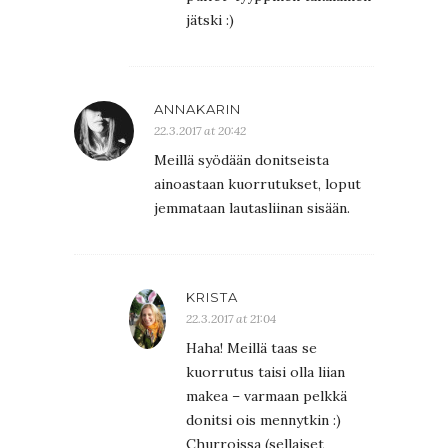
jätski :)
ANNAKARIN
22.3.2017 at 20:42
Meillä syödään donitseista
ainoastaan kuorrutukset, loput
jemmataan lautasliinan sisään.
KRISTA
22.3.2017 at 21:04
Haha! Meillä taas se
kuorrutus taisi olla liian
makea – varmaan pelkkä
donitsi ois mennytkin :)
Churroissa (sellaiset