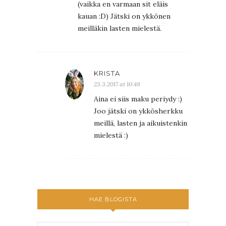
(vaikka en varmaan sit eläis
kauan :D) Jätski on ykkönen
meilläkin lasten mielestä.
KRISTA
23.3.2017 at 10:49
Aina ei siis maku periydy :)
Joo jätski on ykkösherkku
meillä, lasten ja aikuistenkin
mielestä :)
HAE BLOGISTA