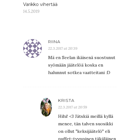
Varikko vihertää
14.5.2019
RIINA
22.3.2017 at 20:39
Mä en Seelan ikäisenä suostunut
syömään jäätelöä koska en
halunnut sotkea vaatteitani :D
KRISTA
22.3.2017 at 20:59
Hihi! <3 Jätskiä meillä kyllä
menee, tän talven suosikki
on ollut "keksijäätelö" eli
puffet-tyyppinen täkäläinen