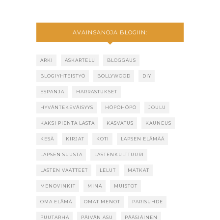
AVAINSANOJA BLOGIIN:
ARKI
ASKARTELU
BLOGGAUS
BLOGIYHTEISTYÖ
BOLLYWOOD
DIY
ESPANJA
HARRASTUKSET
HYVÄNTEKEVÄISYYS
HÖPÖHÖPÖ
JOULU
KAKSI PIENTÄ LASTA
KASVATUS
KAUNEUS
KESÄ
KIRJAT
KOTI
LAPSEN ELÄMÄÄ
LAPSEN SUUSTA
LASTENKULTTUURI
LASTEN VAATTEET
LELUT
MATKAT
MENOVINKIT
MINÄ
MUISTOT
OMA ELÄMÄ
OMAT MENOT
PARISUHDE
PUUTARHA
PÄIVÄN ASU
PÄÄSIÄINEN