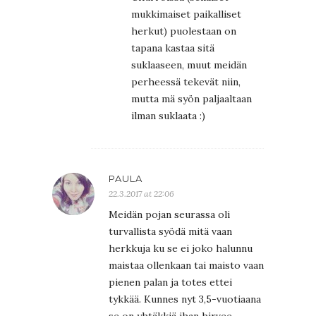
mukkimaiset paikalliset
herkut) puolestaan on
tapana kastaa sitä
suklaaseen, muut meidän
perheessä tekevät niin,
mutta mä syön paljaaltaan
ilman suklaata :)
PAULA
22.3.2017 at 22:06
Meidän pojan seurassa oli
turvallista syödä mitä vaan
herkkuja ku se ei joko halunnu
maistaa ollenkaan tai maisto vaan
pienen palan ja totes ettei
tykkää. Kunnes nyt 3,5-vuotiaana