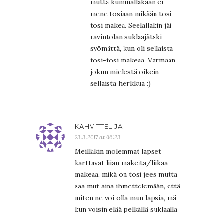
mutta kummallakaan ei
mene tosiaan mikään tosi-
tosi makea. Seelallakin jäi
ravintolan suklaajätski
syömättä, kun oli sellaista
tosi-tosi makeaa. Varmaan
jokun mielestä oikein
sellaista herkkua :)
KAHVITTELIJA
23.3.2017 at 06:23
Meilläkin molemmat lapset
karttavat liian makeita/liikaa
makeaa, mikä on tosi jees mutta
saa mut aina ihmettelemään, että
miten ne voi olla mun lapsia, mä
kun voisin elää pelkällä suklaalla