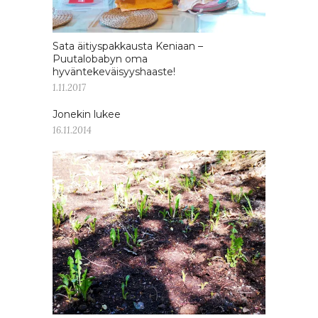
Sata äitiyspakkausta Keniaan –
Puutalobabyn oma
hyväntekeväisyyshaaste!
1.11.2017
Jonekin lukee
16.11.2014