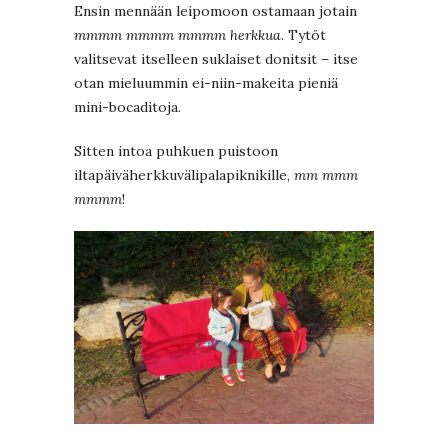
Ensin mennään leipomoon ostamaan jotain
mmmm mmmm mmmm herkkua
. Tytöt
valitsevat itselleen suklaiset donitsit – itse
otan mieluummin ei-niin-makeita pieniä
mini-bocaditoja.
Sitten intoa puhkuen puistoon
iltapäiväherkkuvälipalapiknikille,
mm mmm
mmmm
!