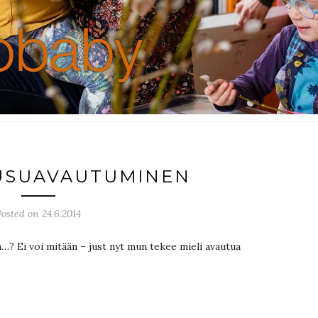
USUAVAUTUMINEN
Posted on 24.6.2014
a…? Ei voi mitään – just nyt mun tekee mieli avautua