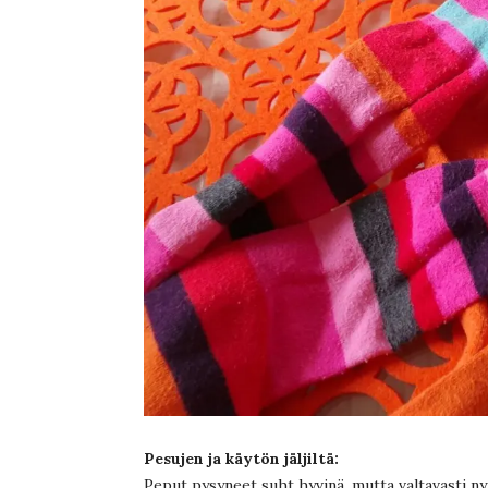
Pesujen ja käytön jäljiltä:
Peput pysyneet suht hyvinä, mutta valtavasti nyp