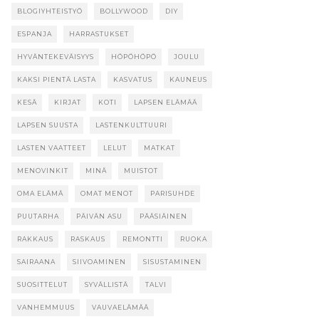
BLOGIYHTEISTYÖ
BOLLYWOOD
DIY
ESPANJA
HARRASTUKSET
HYVÄNTEKEVÄISYYS
HÖPÖHÖPÖ
JOULU
KAKSI PIENTÄ LASTA
KASVATUS
KAUNEUS
KESÄ
KIRJAT
KOTI
LAPSEN ELÄMÄÄ
LAPSEN SUUSTA
LASTENKULTTUURI
LASTEN VAATTEET
LELUT
MATKAT
MENOVINKIT
MINÄ
MUISTOT
OMA ELÄMÄ
OMAT MENOT
PARISUHDE
PUUTARHA
PÄIVÄN ASU
PÄÄSIÄINEN
RAKKAUS
RASKAUS
REMONTTI
RUOKA
SAIRAANA
SIIVOAMINEN
SISUSTAMINEN
SUOSITTELUT
SYVÄLLISTÄ
TALVI
VANHEMMUUS
VAUVAELÄMÄÄ