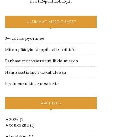
krista@puutalobaby.fi
UUSIMMAT KIRJOITUKSET
3-vuotias pyöräilee
Miten päädyin kirppikselle töihin?
Parhaat motivaattorini liikkumiseen
Näin säästimme ruokakuluissa
Kymmenen kirjasuositusta
ARCHIVES
▼
2026
(7)
►
toukokuu
(1)
►
huhtikuu
(1)