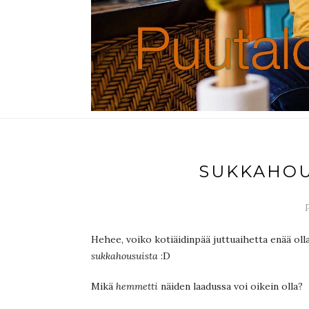
SUKKAHO
Hehee, voiko kotiäidinpää juttuaihetta enää oll
sukkahousuista
:D
Mikä
hemmetti
näiden laadussa voi oikein olla?