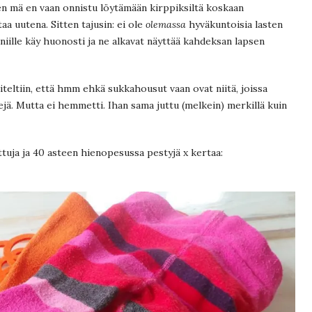
ten mä en vaan onnistu löytämään kirppiksiltä koskaan
aa uutena. Sitten tajusin: ei ole
olemassa
hyväkuntoisia lasten
niille käy huonosti ja ne alkavat näyttää kahdeksan lapsen
teltiin, että hmm ehkä sukkahousut vaan ovat niitä, joissa
jä. Mutta ei hemmetti. Ihan sama juttu (melkein) merkillä kuin
ttuja ja 40 asteen hienopesussa pestyjä x kertaa: