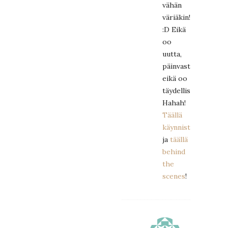
vähän
väriäkin!
:D Eikä
oo
uutta,
päinvastoin,
eikä oo
täydellistäkään!
Hahah!
Täällä
käynnistä
ja
täällä
behind
the
scenes
!
MAMMAR