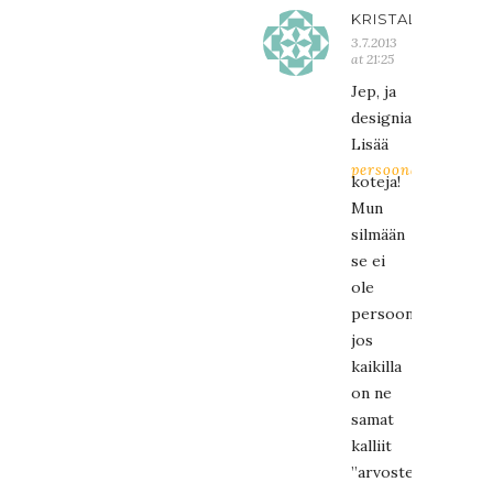
KRISTALIINA
3.7.2013
at 21:25
Jep, ja
designia…
Lisää
persoonallisia
koteja!
Mun
silmään
se ei
ole
persoonallisuutta,
jos
kaikilla
on ne
samat
kalliit
”arvostetut”