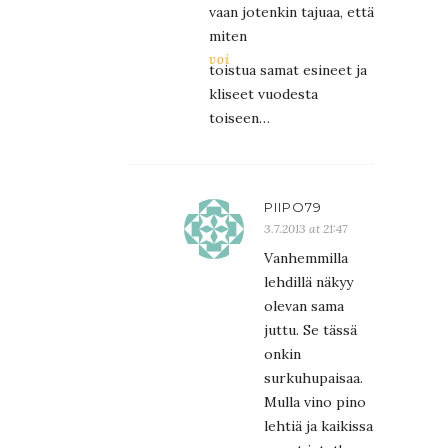
vaan jotenkin tajuaa, että
miten
voi
toistua samat esineet ja
kliseet vuodesta
toiseen…
PIIPO79
3.7.2013 at 21:47
Vanhemmilla
lehdillä näkyy
olevan sama
juttu. Se tässä
onkin
surkuhupaisaa.
Mulla vino pino
lehtiä ja kaikissa