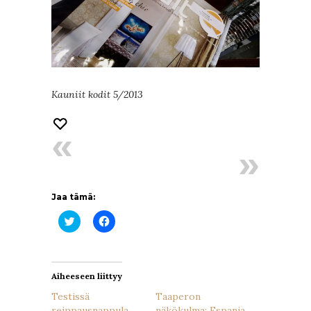
Kauniit kodit 5/2013
Jaa tämä:
Jaa
Jaa
Twitterissä(Avautuu
Facebookissa(Avautuu
uudessa
uudessa
ikkunassa)
ikkunassa)
Aiheeseen liittyy
Testissä
Taaperon
reippausnappula
näkökulma: Espanja