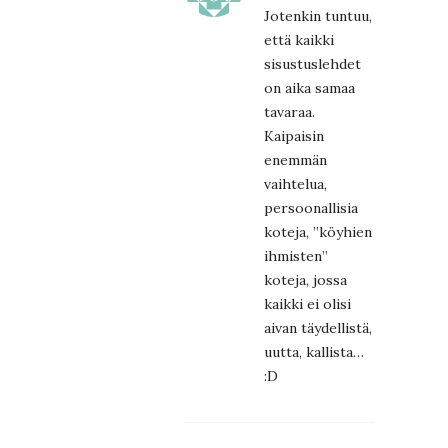
Jotenkin tuntuu,
että kaikki
sisustuslehdet
on aika samaa
tavaraa.
Kaipaisin
enemmän
vaihtelua,
persoonallisia
koteja, ”köyhien
ihmisten”
koteja, jossa
kaikki ei olisi
aivan täydellistä,
uutta, kallista…
:D