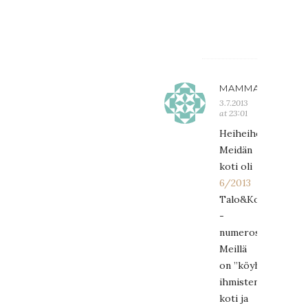
varaa
:D
MAMMARA
3.7.2013
at 23:01
Heiheihei!
Meidän
koti oli
6/2013
Talo&Koti
-
numerossa!
Meillä
on ”köyhien
ihmisten”
koti ja