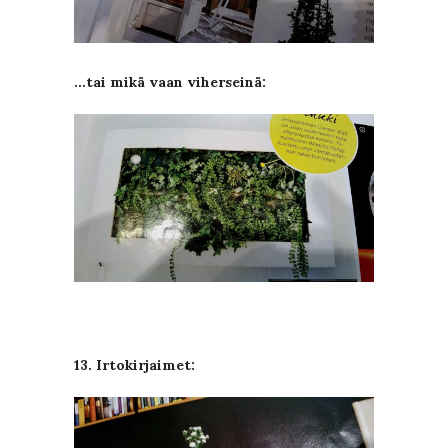
…tai mikä vaan viherseinä:
13. Irtokirjaimet: