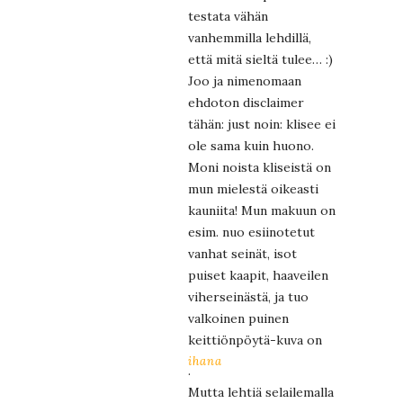
testata vähän
vanhemmilla lehdillä,
että mitä sieltä tulee… :)
Joo ja nimenomaan
ehdoton disclaimer
tähän: just noin: klisee ei
ole sama kuin huono.
Moni noista kliseistä on
mun mielestä oikeasti
kauniita! Mun makuun on
esim. nuo esiinotetut
vanhat seinät, isot
puiset kaapit, haaveilen
viherseinästä, ja tuo
valkoinen puinen
keittiönpöytä-kuva on
ihana
.
Mutta lehtiä selailemalla