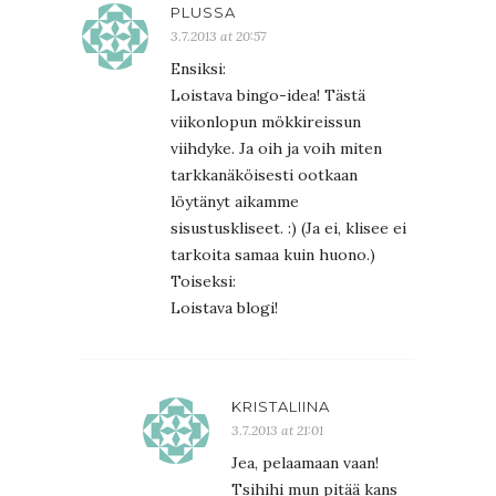
PLUSSA
3.7.2013 at 20:57
Ensiksi:
Loistava bingo-idea! Tästä
viikonlopun mökkireissun
viihdyke. Ja oih ja voih miten
tarkkanäköisesti ootkaan
löytänyt aikamme
sisustuskliseet. :) (Ja ei, klisee ei
tarkoita samaa kuin huono.)
Toiseksi:
Loistava blogi!
KRISTALIINA
3.7.2013 at 21:01
Jea, pelaamaan vaan!
Tsihihi mun pitää kans