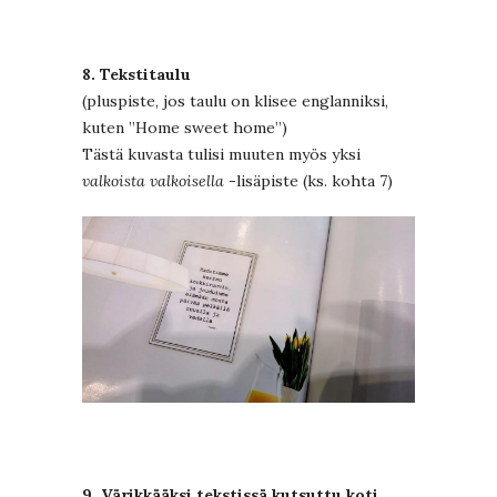
8. Tekstitaulu
(pluspiste, jos taulu on klisee englanniksi,
kuten ”Home sweet home”)
Tästä kuvasta tulisi muuten myös yksi
valkoista valkoisella
-lisäpiste (ks. kohta 7)
9. Värikkääksi tekstissä kutsuttu koti,