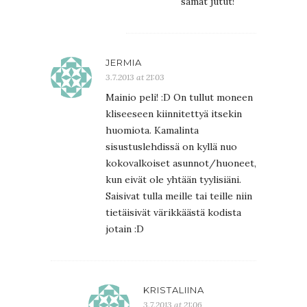
samat jutut!
JERMIA
3.7.2013 at 21:03
Mainio peli! :D On tullut moneen
kliseeseen kiinnitettyä itsekin
huomiota. Kamalinta
sisustuslehdissä on kyllä nuo
kokovalkoiset asunnot/huoneet,
kun eivät ole yhtään tyylisiäni.
Saisivat tulla meille tai teille niin
tietäisivät värikkäästä kodista
jotain :D
KRISTALIINA
3.7.2013 at 21:06