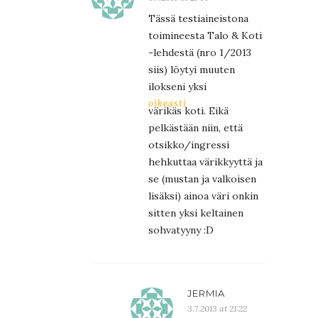
Tässä testiaineistona
toimineesta Talo & Koti
-lehdestä (nro 1/2013
siis) löytyi muuten
ilokseni yksi
oikeasti
värikäs koti. Eikä
pelkästään niin, että
otsikko/ingressi
hehkuttaa värikkyyttä ja
se (mustan ja valkoisen
lisäksi) ainoa väri onkin
sitten yksi keltainen
sohvatyyny :D
JERMIA
3.7.2013 at 21:22