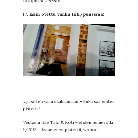
Ja lopuksi tietysti:
17. Esiin otettu vanha tiili/puuseinä:
…ja sitten vaan skabaamaan – kuka saa eniten
pisteitä?
Testasin itse Talo & Koti -lehden numerolla
1/2013 – kymmenen pistettä, wohoo!