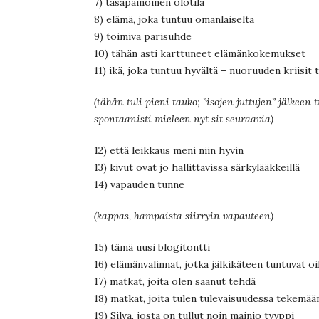
7) tasapainoinen olotila
8) elämä, joka tuntuu omanlaiselta
9) toimiva parisuhde
10) tähän asti karttuneet elämänkokemukset
11) ikä, joka tuntuu hyvältä – nuoruuden kriisit 
(tähän tuli pieni tauko; ”isojen juttujen” jälkeen
spontaanisti mieleen nyt sit seuraavia)
12) että leikkaus meni niin hyvin
13) kivut ovat jo hallittavissa särkylääkkeillä
14) vapauden tunne
(kappas, hampaista siirryin vapauteen)
15) tämä uusi blogitontti
16) elämänvalinnat, jotka jälkikäteen tuntuvat oi
17) matkat, joita olen saanut tehdä
18) matkat, joita tulen tulevaisuudessa tekemää
19) Silva, josta on tullut noin mainio tyyppi