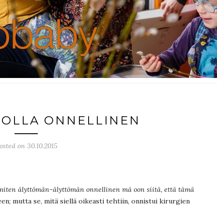
 OLLA ONNELLINEN
osted on 30.10.2015
miten älyttömän-älyttömän onnellinen mä oon siitä, että tämä
seen; mutta se, mitä siellä oikeasti tehtiin, onnistui kirurgien