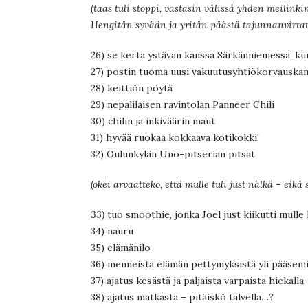
(taas tuli stoppi, vastasin välissä yhden meilin
Hengitän syvään ja yritän päästä tajunnanvirtat
26) se kerta ystävän kanssa Särkänniemessä, kun
27) postin tuoma uusi vakuutusyhtiökorvauskam
28) keittiön pöytä
29) nepalilaisen ravintolan Panneer Chili
30) chilin ja inkiväärin maut
31) hyvää ruokaa kokkaava kotikokki!
32) Oulunkylän Uno-pitserian pitsat
(okei arvaatteko, että mulle tuli just nälkä – eik
33)
tuo smoothie, jonka Joel just kiikutti mulle
34) nauru
35) elämänilo
36) menneistä elämän pettymyksistä yli pääsem
37) ajatus kesästä ja paljaista varpaista hiekalla
38) ajatus matkasta – pitäiskö talvella…?