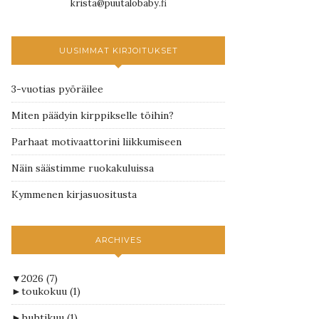
krista@puutalobaby.fi
UUSIMMAT KIRJOITUKSET
3-vuotias pyöräilee
Miten päädyin kirppikselle töihin?
Parhaat motivaattorini liikkumiseen
Näin säästimme ruokakuluissa
Kymmenen kirjasuositusta
ARCHIVES
▼
2026
(7)
►
toukokuu
(1)
►
huhtikuu
(1)