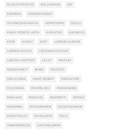
BLOGIYHTEISTYÖ
BOLLYWOOD
DIY
ESPANJA
HARRASTUKSET
HYVÄNTEKEVÄISYYS
HÖPÖHÖPÖ
JOULU
KAKSI PIENTÄ LASTA
KASVATUS
KAUNEUS
KESÄ
KIRJAT
KOTI
LAPSEN ELÄMÄÄ
LAPSEN SUUSTA
LASTENKULTTUURI
LASTEN VAATTEET
LELUT
MATKAT
MENOVINKIT
MINÄ
MUISTOT
OMA ELÄMÄ
OMAT MENOT
PARISUHDE
PUUTARHA
PÄIVÄN ASU
PÄÄSIÄINEN
RAKKAUS
RASKAUS
REMONTTI
RUOKA
SAIRAANA
SIIVOAMINEN
SISUSTAMINEN
SUOSITTELUT
SYVÄLLISTÄ
TALVI
VANHEMMUUS
VAUVAELÄMÄÄ