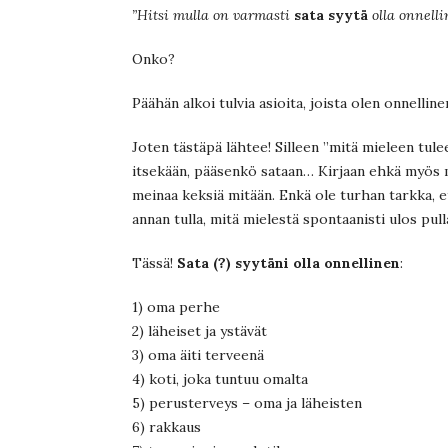
”Hitsi mulla on varmasti
sata syytä
olla onnelli
Onko?
Päähän alkoi tulvia asioita, joista olen onnelline
Joten tästäpä lähtee! Silleen ”mitä mieleen tule
itsekään, pääsenkö sataan… Kirjaan ehkä myös m
meinaa keksiä mitään. Enkä ole turhan tarkka, et
annan tulla, mitä mielestä spontaanisti ulos pull
Tässä!
Sata (?) syytäni olla onnellinen
:
1) oma perhe
2) läheiset ja ystävät
3) oma äiti terveenä
4) koti, joka tuntuu omalta
5) perusterveys – oma ja läheisten
6) rakkaus