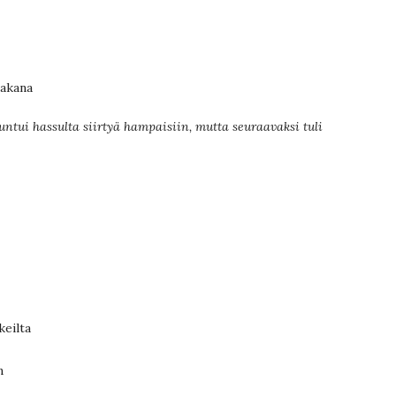
takana
 tuntui hassulta siirtyä hampaisiin, mutta seuraavaksi tuli
keilta
n