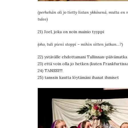
(perhehän oli jo tietty listan ykkösenä, mutta en 
tulee)
21) Joel, joka on noin mainio tyyppi
(oho, tuli pieni stoppi – mihin sitten jatkan…?)
22) ystävälle ehdottamani Tallinnan-päivämatka
23) että voin olla jo hetken (kuten Frankfurtiss
24) TANSSI!!!!
25) tanssin kautta löytämäni ihanat ihmiset