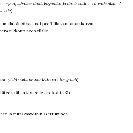
kin – apua, alkaako tämä käymään jo tässä vaiheessa vaikeaksi…?
asolle)
 mulla oli päässä noi profiilikuvan pupunkorvat
era rikkoutuneen tilalle
ä saa syödä vielä muuta kuin sosetta graah)
 käteen tähän koneelle (ks. kohta 31)
inen ja mittakaavoihin asettuminen