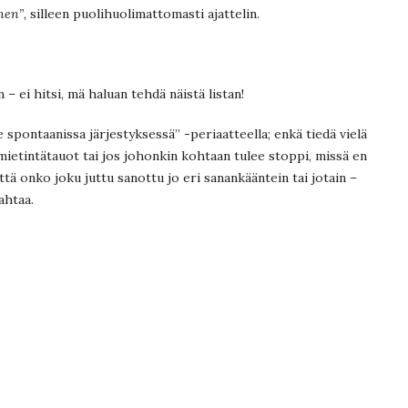
nen”,
silleen puolihuolimattomasti ajattelin.
n – ei hitsi, mä haluan tehdä näistä listan!
e spontaanissa järjestyksessä” -periaatteella; enkä tiedä vielä
ietintätauot tai jos johonkin kohtaan tulee stoppi, missä en
tä onko joku juttu sanottu jo eri sanankääntein tai jotain –
ahtaa.