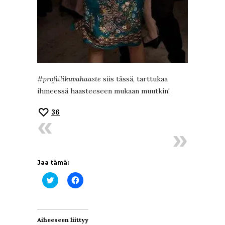
#profiilikuvahaaste
siis tässä, tarttukaa
ihmeessä haasteeseen mukaan muutkin!
36
Jaa tämä:
Jaa
Jaa
Twitterissä(Avautuu
Facebookissa(Avautuu
uudessa
uudessa
ikkunassa)
ikkunassa)
Aiheeseen liittyy