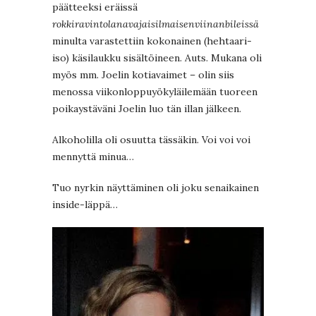
päätteeksi eräissä
rokkiravintolanavajaisilmaisenviinanbileissä
minulta varastettiin kokonainen (hehtaari-
iso) käsilaukku sisältöineen. Auts. Mukana oli
myös mm. Joelin kotiavaimet – olin siis
menossa viikonloppuyökyläilemään tuoreen
poikaystäväni Joelin luo tän illan jälkeen.
Alkoholilla oli osuutta tässäkin. Voi voi voi
mennyttä minua…
Tuo nyrkin näyttäminen oli joku senaikainen
inside-läppä…