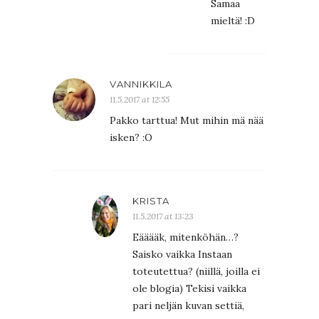
Samaa
mieltä! :D
VANNIKKILA
11.5.2017 at 12:55
Pakko tarttua! Mut mihin mä nää
isken? :O
KRISTA
11.5.2017 at 13:23
Eääääk, mitenköhän…?
Saisko vaikka Instaan
toteutettua? (niillä, joilla ei
ole blogia) Tekisi vaikka
pari neljän kuvan settiä,