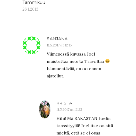
Tammikuu
26.1.2013
SANJANA
11.5.2017 at 12:15
Viimesessä kuvassa Joel
muistuttaa nuorta Travoltaa
hämmentävää, en oo ennen
ajatellut.
KRISTA
11.5.2017 at 12:23
Hihi! Mä RAKASTAN Joelin
tanssityyliä! Joel itse on sitä
mieltä, että se ei osaa