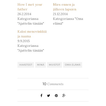
How I met your
Mies ennen ja
father
jälkeen lapsien
26.2.2014
21.12.2014
Kategoriassa
Kategoriassa "Oma
"Ajattelin tänään"
elämä"
Kaksi menovinkkiä
ja naama
9.9.2015
Kategoriassa
"Ajattelin tänään"
HAASTEET
MINÄ
MUISTOT
OMA ELÄMÄ
10
Comments