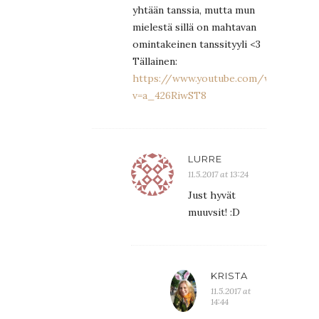
yhtään tanssia, mutta mun
mielestä sillä on mahtavan
omintakeinen tanssityyli <3
Tällainen:
https://www.youtube.com/watch?
v=a_426RiwST8
LURRE
11.5.2017 at 13:24
Just hyvät
muuvsit! :D
KRISTA
11.5.2017 at
14:44