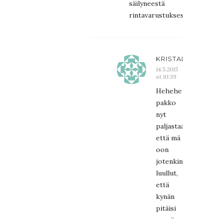
säilyneestä
rintavarustuksesta!
KRISTALIINA
14.5.2015
at 10:39
Hehehe
pakko
nyt
paljastaa,
että mä
oon
jotenkin
luullut,
että
kynän
pitäisi