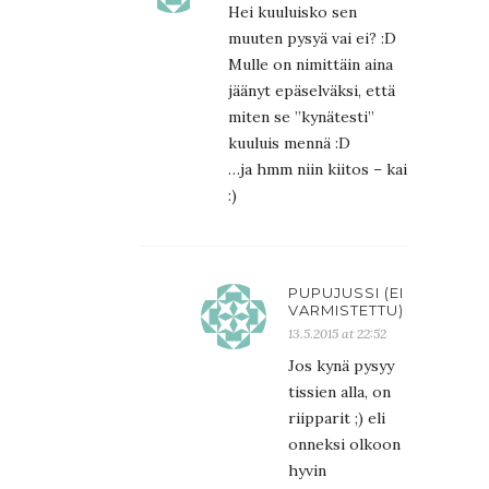
Hei kuuluisko sen
muuten pysyä vai ei? :D
Mulle on nimittäin aina
jäänyt epäselväksi, että
miten se ”kynätesti”
kuuluis mennä :D
…ja hmm niin kiitos – kai
:)
PUPUJUSSI (EI
VARMISTETTU)
13.5.2015 at 22:52
Jos kynä pysyy
tissien alla, on
riipparit ;) eli
onneksi olkoon
hyvin