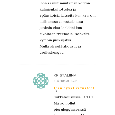
Oon saanut muutaman kerran
kulmienkohottelua ja
epäuskoisia katseita kun kerroin
millaisessa varustuksessa
juoksin ekat lenkkini kun
aikoinaan treenasin ”sohvalta
kympin juoksijaksi”.
Mulla oli sukkahousut ja
vaelluskengät.
KRISTALIINA
13.5.2015 at 20:22
Ihan hyvät varusteet
:D
Sukkahousuissa :D :D :D
Mä oon ollut
pierulegginsseissä