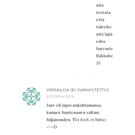
sitä
testata,
että
tuleeko
sitä lajia
edes
harrastettua.
Sukkahousuissa
:D
VIERAILIJA (EI VARMISTETTU)
13.5.2015 at 20:30
Just oli lapsi nukahtamassa,
kunnes huutonauru valtasi
hiljaisuuden. Toi Joel, ei hitto :
——D