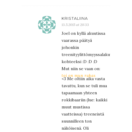
KRISTALIINA
13.5.2015 at 20:33
Joel on kyllä akuutissa
vaarassa päätyä
johonkin
treenityylittömyyssalakuvauksen
kohteeksi :D :D :D
Mut niin se vaan on:
toi on mun rakas
<3 Me oltiin aika vasta
tavattu, kun se tuli mua
tapaamaan yhteen
rokkibaariin (lue: kaikki
muut mustissa
vaatteissa) treeneistä
suunnilleen ton
näköisenä. Oli