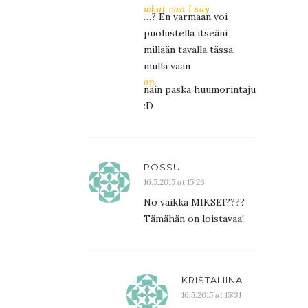
what can I say
…? En varmaan voi
puolustella itseäni
millään tavalla tässä,
mulla vaan
on
näin paska huumorintaju
:D
POSSU
16.5.2015 at 15:23
No vaikka MIKSEI????
Tämähän on loistavaa!
KRISTALIINA
16.5.2015 at 15:31