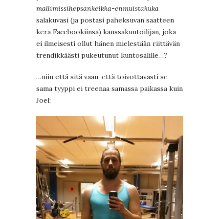
mallimissihepsankeikka-enmuistakuka
salakuvasi (ja postasi paheksuvan saatteen
kera Facebookiinsa) kanssakuntoilijan, joka
ei ilmeisesti ollut hänen mielestään riittävän
trendikkäästi pukeutunut kuntosalille…?
…niin että sitä vaan, että toivottavasti se
sama tyyppi ei treenaa samassa paikassa kuin
Joel: