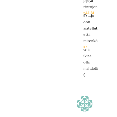
pysyä
rintojen
päällä
:D …ja
oon
ajatellut,
että
mitenköhän
se
vois
ikinä
olla
mahdollista
:)
HELLOAO
14.5.2015
at
15:29