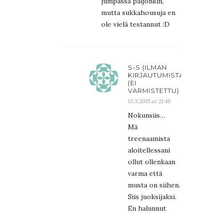
jumpassa paljonkin,
mutta sukkahousuja en
ole vielä testannut :D
S-S (ILMAN
KIRJAUTUMISTA)
(EI
VARMISTETTU)
13.5.2015 at 21:46
Nokunsiis…
Mä
treenaamista
aloitellessani
ollut ollenkaan
varma että
musta on siihen.
Siis juoksijaksi.
En halunnut