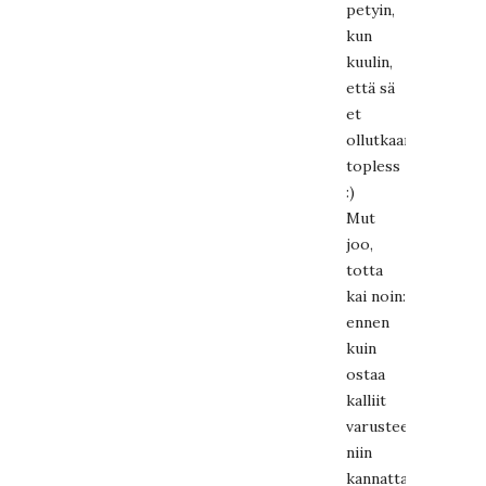
petyin,
kun
kuulin,
että sä
et
ollutkaan
topless
:)
Mut
joo,
totta
kai noin:
ennen
kuin
ostaa
kalliit
varusteet,
niin
kannattaahan