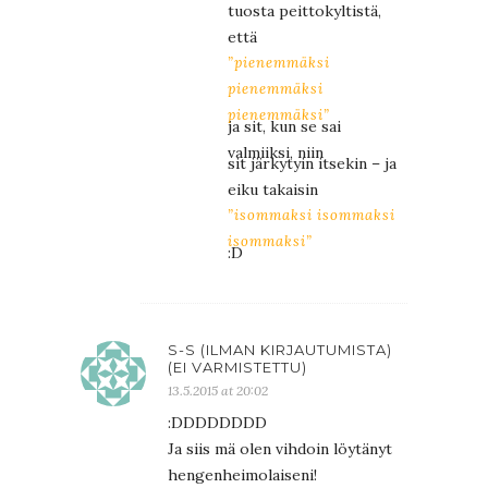
tuosta peittokyltistä,
että
”pienemmäksi
pienemmäksi
pienemmäksi”
ja sit, kun se sai
valmiiksi, niin
sit järkytyin itsekin – ja
eiku takaisin
”isommaksi isommaksi
isommaksi”
:D
S-S (ILMAN KIRJAUTUMISTA)
(EI VARMISTETTU)
13.5.2015 at 20:02
:DDDDDDDD
Ja siis mä olen vihdoin löytänyt
hengenheimolaiseni!