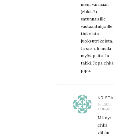
meni varmaan
(ehkä..?)
satunnaisille
vastaantulijoille
tiukoista
juoksutrikoista.
Ja siis oli mulla
myös paita. Ja
takki. Jopa ehkä
pipo.
KRISTALIINA
14.5.2015
at 10:38
Mä nyt
ehkä
vähän