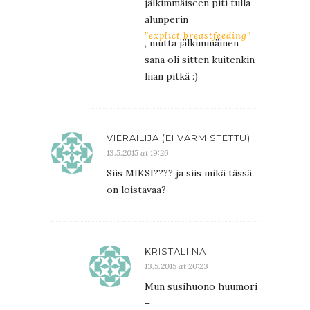
jälkimmäiseen piti tulla
alunperin
”explict breastfeeding”
, mutta jälkimmäinen
sana oli sitten kuitenkin
liian pitkä :)
VIERAILIJA (EI VARMISTETTU)
13.5.2015 at 19:26
Siis MIKSI???? ja siis mikä tässä
on loistavaa?
KRISTALIINA
13.5.2015 at 20:23
Mun susihuono huumori
–