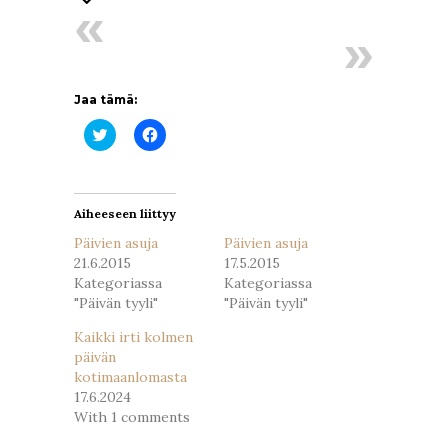
Jaa tämä:
Jaa
Jaa
Twitterissä(Avautuu
Facebookissa(Avautuu
uudessa
uudessa
ikkunassa)
ikkunassa)
Aiheeseen liittyy
Päivien asuja
Päivien asuja
21.6.2015
17.5.2015
Kategoriassa
Kategoriassa
"Päivän tyyli"
"Päivän tyyli"
Kaikki irti kolmen
päivän
kotimaanlomasta
17.6.2024
With 1 comments