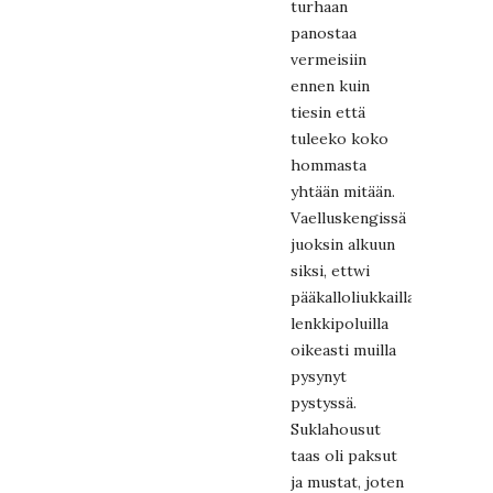
turhaan
panostaa
vermeisiin
ennen kuin
tiesin että
tuleeko koko
hommasta
yhtään mitään.
Vaelluskengissä
juoksin alkuun
siksi, ettwi
pääkalloliukkailla
lenkkipoluilla
oikeasti muilla
pysynyt
pystyssä.
Suklahousut
taas oli paksut
ja mustat, joten