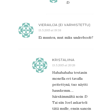
:D
VIERAILIJA (EI VARMISTETTU)
13.5.2015 at 19:38
Ei muuten, mut miks underboob?
KRISTALIINA
13.5.2015 at 20:26
Hahahahaha testasin
monella eri tavalla
peitettynä, tuo näytti
hauskemm….
härskimmältä noin :D
Tai siis Joel askarteli
tätä mulle, ensin sanoin