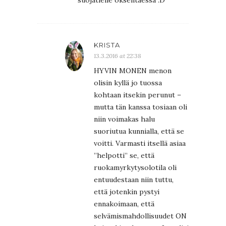
suojatielle oksentaessa :D
KRISTA
13.3.2016 at 22:38
HYVIN MONEN menon
olisin kyllä jo tuossa
kohtaan itsekin perunut –
mutta tän kanssa tosiaan oli
niin voimakas halu
suoriutua kunnialla, että se
voitti. Varmasti itsellä asiaa
”helpotti” se, että
ruokamyrkytysolotila oli
entuudestaan niin tuttu,
että jotenkin pystyi
ennakoimaan, että
selvämismahdollisuudet ON