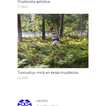
Positiivista ajattelua
7.7.2013
Tunnustus: minä en kerää mustikoita
1.8.2016
HEISPI
13.3.2016 at 19:45