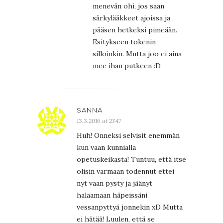
menevän ohi, jos saan
särkylääkkeet ajoissa ja
pääsen hetkeksi pimeään.
Esitykseen tokenin
silloinkin. Mutta joo ei aina
mee ihan putkeen :D
SANNA
13.3.2016 at 21:47
Huh! Onneksi selvisit enemmän
kun vaan kunnialla
opetuskeikasta! Tuntuu, että itse
olisin varmaan todennut ettei
nyt vaan pysty ja jäänyt
halaamaan häpeissäni
vessanpyttyä jonnekin xD Mutta
ei hätää! Luulen, että se