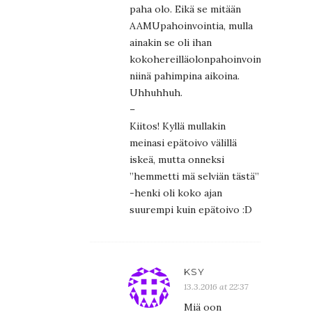
paha olo. Eikä se mitään
AAMUpahoinvointia, mulla
ainakin se oli ihan
kokohereilläolonpahoinvointi
niinä pahimpina aikoina.
Uhhuhhuh.
–
Kiitos! Kyllä mullakin
meinasi epätoivo välillä
iskeä, mutta onneksi
”hemmetti mä selviän tästä”
-henki oli koko ajan
suurempi kuin epätoivo :D
KSY
13.3.2016 at 22:37
Miä oon