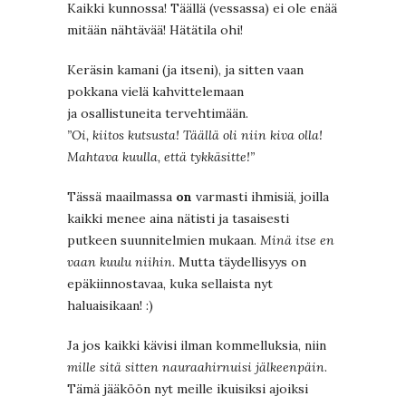
Kaikki kunnossa! Täällä (vessassa) ei ole enää
mitään nähtävää! Hätätila ohi!
Keräsin kamani (ja itseni), ja sitten vaan
pokkana vielä kahvittelemaan
ja osallistuneita tervehtimään.
”Oi, kiitos kutsusta! Täällä oli niin kiva olla!
Mahtava kuulla, että tykkäsitte!”
Tässä maailmassa
on
varmasti ihmisiä, joilla
kaikki menee aina nätisti ja tasaisesti
putkeen suunnitelmien mukaan.
Minä itse en
vaan kuulu niihin.
Mutta täydellisyys on
epäkiinnostavaa, kuka sellaista nyt
haluaisikaan! :)
Ja jos kaikki kävisi ilman kommelluksia, niin
mille sitä sitten nauraahirnuisi jälkeenpäin
.
Tämä jääköön nyt meille ikuisiksi ajoiksi