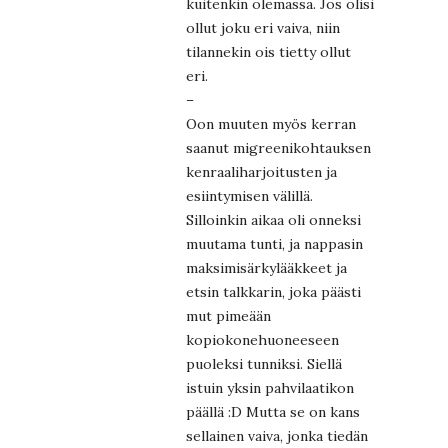
kuitenkin olemassa. Jos olisi
ollut joku eri vaiva, niin
tilannekin ois tietty ollut
eri.
–
Oon muuten myös kerran
saanut migreenikohtauksen
kenraaliharjoitusten ja
esiintymisen välillä.
Silloinkin aikaa oli onneksi
muutama tunti, ja nappasin
maksimisärkylääkkeet ja
etsin talkkarin, joka päästi
mut pimeään
kopiokonehuoneeseen
puoleksi tunniksi. Siellä
istuin yksin pahvilaatikon
päällä :D Mutta se on kans
sellainen vaiva, jonka tiedän