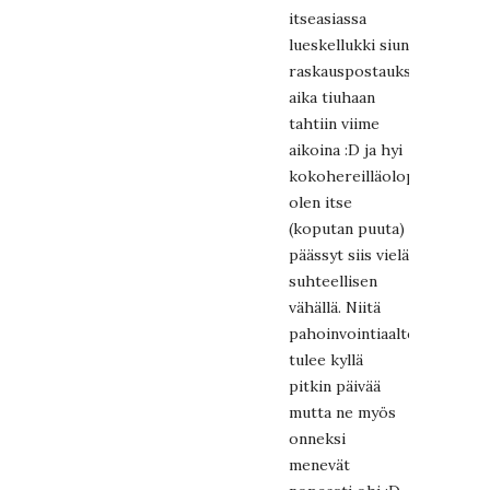
itseasiassa
lueskellukki siun
raskauspostauksia
aika tiuhaan
tahtiin viime
aikoina :D ja hyi
kokohereilläolopahoinvoint
olen itse
(koputan puuta)
päässyt siis vielä
suhteellisen
vähällä. Niitä
pahoinvointiaaltoja
tulee kyllä
pitkin päivää
mutta ne myös
onneksi
menevät