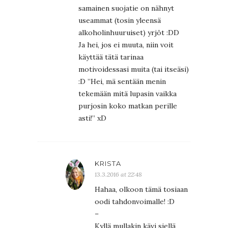
samainen suojatie on nähnyt
useammat (tosin yleensä
alkoholinhuuruiset) yrjöt :DD
Ja hei, jos ei muuta, niin voit
käyttää tätä tarinaa
motivoidessasi muita (tai itseäsi)
:D ”Hei, mä sentään menin
tekemään mitä lupasin vaikka
purjosin koko matkan perille
asti!” xD
KRISTA
13.3.2016 at 22:48
Hahaa, olkoon tämä tosiaan
oodi tahdonvoimalle! :D
–
Kyllä mullakin kävi siellä