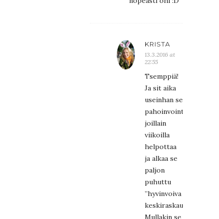
nopeasti ohi :D
KRISTA
13.3.2016 at
22:55
Tsemppiä!
Ja sit aika
useinhan se
pahoinvointi
joillain
viikoilla
helpottaa
ja alkaa se
paljon
puhuttu
”hyvinvoiva
keskiraskaus”.
Mullakin se