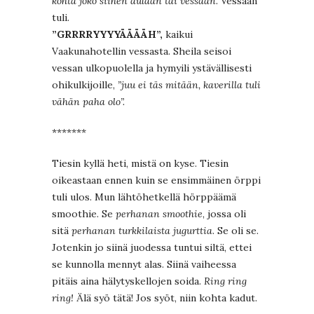
kohta joko siihen aulaan tai vessaan
. Vessaan
tuli.
”GRRRRYYYYÄÄÄÄH”,
kaikui
Vaakunahotellin vessasta. Sheila seisoi
vessan ulkopuolella ja hymyili ystävällisesti
ohikulkijoille,
”juu ei täs mitään, kaverilla tuli
vähän paha olo”.
*******
Tiesin kyllä heti, mistä on kyse. Tiesin
oikeastaan ennen kuin se ensimmäinen örppi
tuli ulos. Mun lähtöhetkellä hörppäämä
smoothie. Se
perhanan smoothie
, jossa oli
sitä
perhanan turkkilaista jugurttia
. Se oli se.
Jotenkin jo siinä juodessa tuntui siltä, ettei
se kunnolla mennyt alas. Siinä vaiheessa
pitäis aina hälytyskellojen soida.
Ring ring
ring!
Älä syö tätä! Jos syöt, niin kohta kadut.