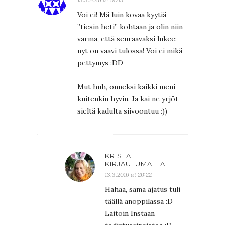
Voi ei! Mä luin kovaa kyytiä
”tiesin heti” kohtaan ja olin niin
varma, että seuraavaksi lukee:
nyt on vaavi tulossa! Voi ei mikä
pettymys :DD
–
Mut huh, onneksi kaikki meni
kuitenkin hyvin. Ja kai ne yrjöt
sieltä kadulta siivoontuu :))
KRISTA
KIRJAUTUMATTA
13.3.2016 at 20:22
Hahaa, sama ajatus tuli
täällä anoppilassa :D
Laitoin Instaan