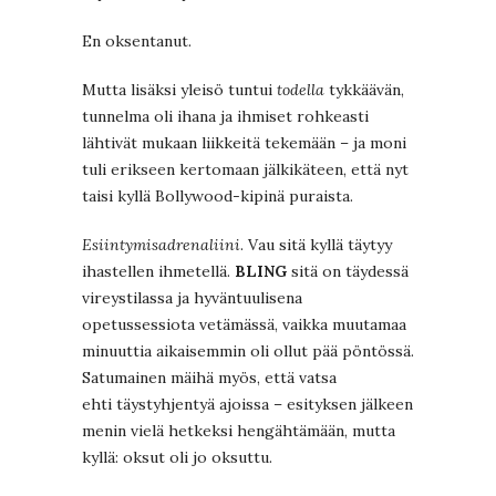
En oksentanut.
Mutta lisäksi yleisö tuntui
todella
tykkäävän,
tunnelma oli ihana ja ihmiset rohkeasti
lähtivät mukaan liikkeitä tekemään – ja moni
tuli erikseen kertomaan jälkikäteen, että nyt
taisi kyllä Bollywood-kipinä puraista.
Esiintymisadrenaliini
. Vau sitä kyllä täytyy
ihastellen ihmetellä.
BLING
sitä on täydessä
vireystilassa ja hyväntuulisena
opetussessiota vetämässä, vaikka muutamaa
minuuttia aikaisemmin oli ollut pää pöntössä.
Satumainen mäihä myös, että vatsa
ehti täystyhjentyä ajoissa – esityksen jälkeen
menin vielä hetkeksi hengähtämään, mutta
kyllä: oksut oli jo oksuttu.