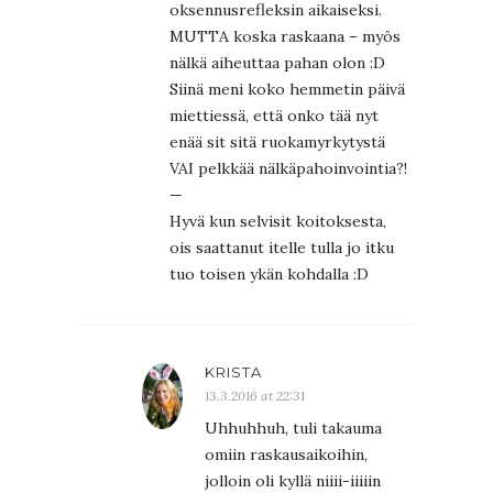
oksennusrefleksin aikaiseksi.
MUTTA koska raskaana – myös
nälkä aiheuttaa pahan olon :D
Siinä meni koko hemmetin päivä
miettiessä, että onko tää nyt
enää sit sitä ruokamyrkytystä
VAI pelkkää nälkäpahoinvointia?!
—
Hyvä kun selvisit koitoksesta,
ois saattanut itelle tulla jo itku
tuo toisen ykän kohdalla :D
KRISTA
13.3.2016 at 22:31
Uhhuhhuh, tuli takauma
omiin raskausaikoihin,
jolloin oli kyllä niiii-iiiiin