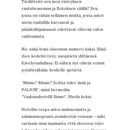
Tiedättekö sen ison risteyksen
rautatieaseman ja Sokoksen välillä? Sen,
jossa on vähän sellainen mutka, josta autot
usein vauhdilla kurvaavat ja
jalankulkijamassat odottavat vihreän valon
vaihtumista.
No, siinä lensi oksennus numero kaksi. Siinä
ihan keskellä tietä
, suojatietä ylittäessä.
Kävelyvauhdissa. Ei siihen nyt oikein voinut
pysähtyäkään, keskelle ajotietä.
”Minne? Minne? Kohta tulee lisää ja
PALJON”, minä hermoilin.
”Vaakunahotelli! Sinne!”, Sheila keksi.
Hotellin respa antoi mukisematta ja
salamannopeasti avainkortin vessaan – näki
varmaan mun naamasta, että
oksennus tulee