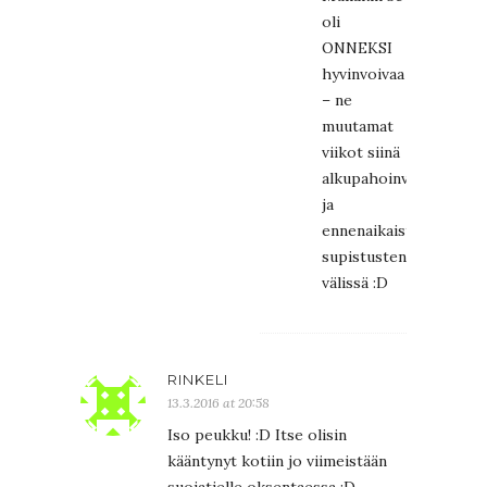
oli
ONNEKSI
hyvinvoivaa
– ne
muutamat
viikot siinä
alkupahoinvoinnin
ja
ennenaikaisten
supistusten
välissä :D
RINKELI
13.3.2016 at 20:58
Iso peukku! :D Itse olisin
kääntynyt kotiin jo viimeistään