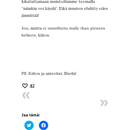
kikatuttamaan muistoihimme teemalla
”näinkin voi käydä”. Eikä muuten ehditty edes
jännittää!
Joo, mutta
ei smoothieta mulle ihan pieneen
hetkeen
, kiitos.
PS. Kiitos ja anteeksi, Sheila!
42
Jaa tämä:
Jaa
Jaa
Twitterissä(Avautuu
Facebookissa(Avautuu