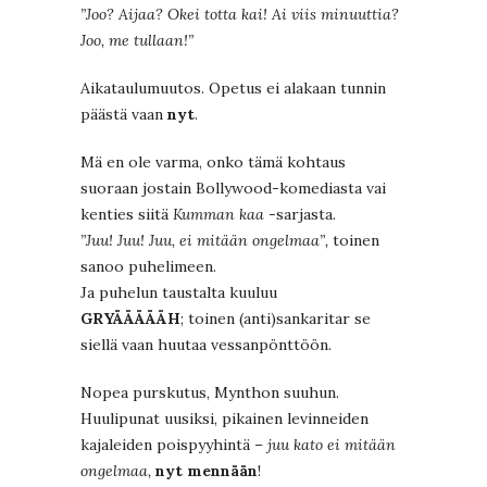
”Joo? Aijaa? Okei totta kai! Ai viis minuuttia?
Joo, me tullaan!”
Aikataulumuutos. Opetus ei alakaan tunnin
päästä vaan
nyt
.
Mä en ole varma, onko tämä kohtaus
suoraan jostain Bollywood-komediasta vai
kenties siitä
Kumman kaa
-sarjasta.
”Juu! Juu! Juu, ei mitään ongelmaa”,
toinen
sanoo puhelimeen.
Ja puhelun taustalta kuuluu
GRYÄÄÄÄÄH
; toinen (anti)sankaritar se
siellä vaan huutaa vessanpönttöön.
Nopea purskutus, Mynthon suuhun.
Huulipunat uusiksi, pikainen levinneiden
kajaleiden poispyyhintä –
juu kato ei mitään
ongelmaa,
nyt mennään
!