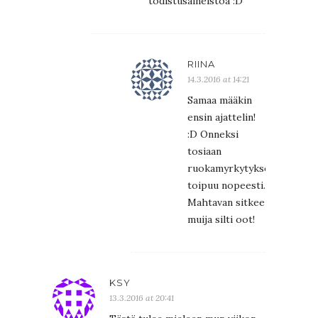
todistusaineistoa :D
RIINA
14.3.2016 at 14:21
Samaa määkin
ensin ajattelin!
:D Onneksi
tosiaan
ruokamyrkytyksestä
toipuu nopeesti.
Mahtavan sitkee
muija silti oot!
KSY
13.3.2016 at 20:41