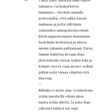
Tästä tulee mieleen mun viikon
takainen ruokamyrkytys
luumusta – heräsin aamulla
seitsemältä, että nälkä kurnii
mahassa ja jotta välttäisin
raskauden aamupahoinvoinnin
kävin nappasemassa muutaman
hedelmän keittiössä ja sitten
menin takaisin nukkumaan. Parin
tunnin kuluttua herään ihan
järkyttävään oloon, kylmä hiki ja
kylmät väreet vaan menee selkää
pitkin sekä vatsaa vääntää että
itkettää.
—
Mikään ei mene alas, vesimelonia
yritin imeskellä vähän aikaa
mutta sekin ällötti. Ja joku ihan
oikeasti kiinteä sai vaan