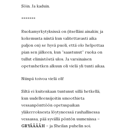
Söin. Ja kaduin.
*******
Ruokamyrkytyksissä on (itselläni ainakin; ja
kokemusta niistä kun valitettavasti aika
paljon on) se hyvä puoli, että olo helpottaa
pian sen jälkeen, kun ”saastunut” ruoka on
tullut elimistöstä ulos. Ja varsinaisen
opetushetken alkuun oli vielä yli tunti aikaa.
Niinpä toivoa vielä oli!
Siltä ei kuitenkaan tuntunut sillä hetkellä,
kun uudelleensijoitin smoothieta
vessanpönttöön opetuspaikan
yläkerroksesta löytyneessä rauhallisessa
vessassa, pää syvällä pöntön uumenissa –
GRYÄÄÄÄH
– ja Sheilan puhelin soi.