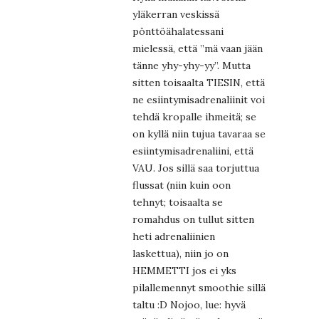
yläkerran veskissä
pönttöähalatessani
mielessä, että ”mä vaan jään
tänne yhy-yhy-yy”. Mutta
sitten toisaalta TIESIN, että
ne esiintymisadrenaliinit voi
tehdä kropalle ihmeitä; se
on kyllä niin tujua tavaraa se
esiintymisadrenaliini, että
VAU. Jos sillä saa torjuttua
flussat (niin kuin oon
tehnyt; toisaalta se
romahdus on tullut sitten
heti adrenaliinien
laskettua), niin jo on
HEMMETTI jos ei yks
pilallemennyt smoothie sillä
taltu :D Nojoo, lue: hyvä