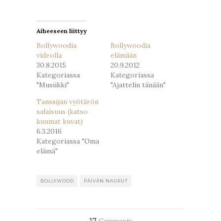
uudessa
uudessa
ikkunassa)
ikkunassa)
Aiheeseen liittyy
Bollywoodia
Bollywoodia
videolla
elämään
30.8.2015
20.9.2012
Kategoriassa
Kategoriassa
"Musiikki"
"Ajattelin tänään"
Tanssijan vyötärön
salaisuus (katso
kuumat kuvat)
6.3.2016
Kategoriassa "Oma
elämä"
BOLLYWOOD
PÄIVÄN NAURUT
17
Comments