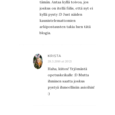
tämän. Antaa kyllä toivoa, jos
joskus on itellä fiilis, että nyt ei
kyllä pysty :D Just näiden
kaunistelemattomien
arkipostausten takia luen tätä
blogia.
KRISTA
28.3.2016 at 20:21
Haha, kiitos! Yrjömästä
opetuskeikalle :D Mutta
ihminen saatta joskus
pystyä ihmeellisiin asioihin!
:)