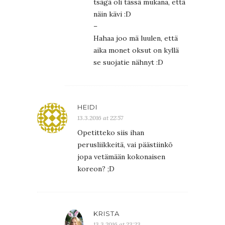
tsägä oli tässä mukana, että
näin kävi :D
–
Hahaa joo mä luulen, että
aika monet oksut on kyllä
se suojatie nähnyt :D
HEIDI
13.3.2016 at 22:57
Opetitteko siis ihan
perusliikkeitä, vai päästiinkö
jopa vetämään kokonaisen
koreon? ;D
KRISTA
13.3.2016 at 23:23