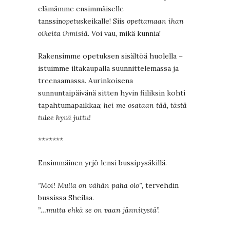
elämämme ensimmäiselle
tanssin
opetus
keikalle! Siis
opettamaan ihan
oikeita ihmisiä.
Voi vau, mikä kunnia!
Rakensimme opetuksen sisältöä huolella –
istuimme iltakaupalla suunnittelemassa ja
treenaamassa. Aurinkoisena
sunnuntaipäivänä sitten hyvin fiiliksin kohti
tapahtumapaikkaa;
hei me osataan tää, tästä
tulee hyvä juttu!
*******
Ensimmäinen yrjö lensi bussipysäkillä.
”Moi! Mulla on vähän paha olo”,
tervehdin
bussissa Sheilaa.
”…mutta ehkä se on vaan jännitystä”.