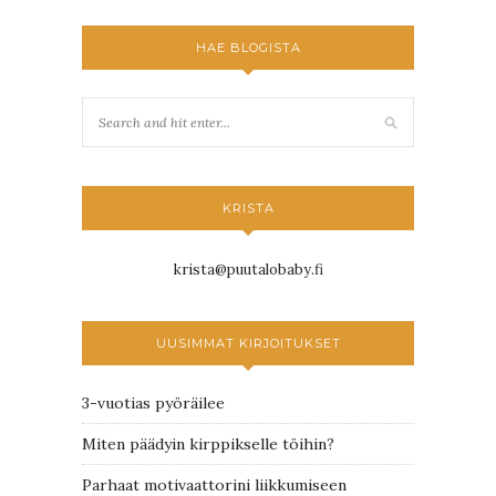
HAE BLOGISTA
KRISTA
krista@puutalobaby.fi
UUSIMMAT KIRJOITUKSET
3-vuotias pyöräilee
Miten päädyin kirppikselle töihin?
Parhaat motivaattorini liikkumiseen