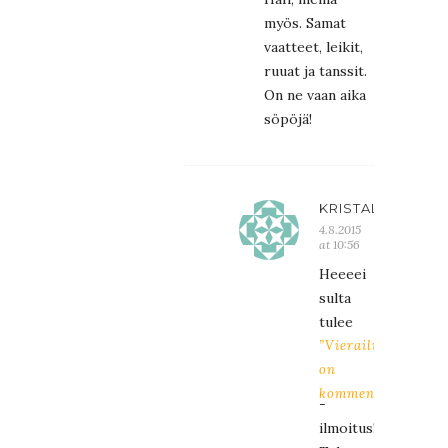
myös. Samat
vaatteet, leikit,
ruuat ja tanssit.
On ne vaan aika
söpöjä!
KRISTALIINA
4.8.2015
at 10:56
Heeeei
sulta
tulee
”Vierailija
on
kommentoinut”
-
ilmoitus!