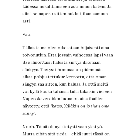
kädessä nukahtamiseen asti minun käteni. Ja
siinä se napero sitten nukkui, ihan aamuun
asti.
Vau.
Tällaista mä olen oikeastaan hiljaisesti aina
toivonutkin. Että jossain vaiheessa lapsi vaan
itse ilmoittaisi halusta siirtyä ikiomaan
sänkyyn. Tietysti hommaa on pidemmän
aikaa pohjustettukin: kerrottu, että oman
sängyn saa sitten, kun haluaa. Ja että sieltä
voi kyllä koska tahansa tulla takaisin viereen.
Naperokavereiden luona on aina ihaillen
näytetty, että
”katso, X:lläkin on jo ihan oma
sänky”
.
Nooh. Tämä oli nyt tietysti vaan yksi yö.
Mutta eihän sitä tiedä – ehkä juuri tässä on