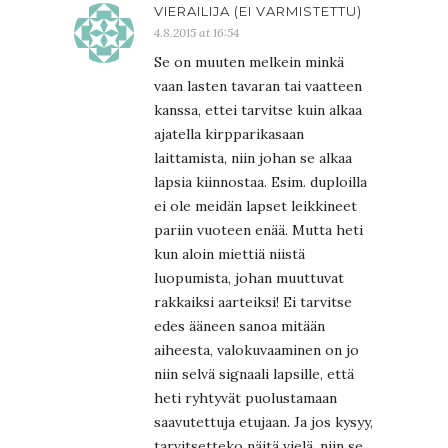
VIERAILIJA (EI VARMISTETTU)
4.8.2015 at 16:54
Se on muuten melkein minkä
vaan lasten tavaran tai vaatteen
kanssa, ettei tarvitse kuin alkaa
ajatella kirpparikasaan
laittamista, niin johan se alkaa
lapsia kiinnostaa. Esim. duploilla
ei ole meidän lapset leikkineet
pariin vuoteen enää. Mutta heti
kun aloin miettiä niistä
luopumista, johan muuttuvat
rakkaiksi aarteiksi! Ei tarvitse
edes ääneen sanoa mitään
aiheesta, valokuvaaminen on jo
niin selvä signaali lapsille, että
heti ryhtyvät puolustamaan
saavutettuja etujaan. Ja jos kysyy,
tarvitsetteko näitä vielä, niin se