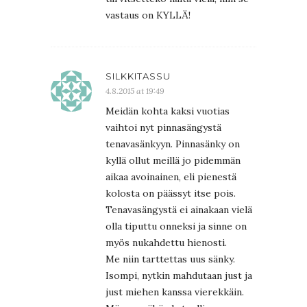
vastaus on KYLLÄ!
SILKKITASSU
4.8.2015 at 19:49
Meidän kohta kaksi vuotias
vaihtoi nyt pinnasängystä
tenavasänkyyn. Pinnasänky on
kyllä ollut meillä jo pidemmän
aikaa avoinainen, eli pienestä
kolosta on päässyt itse pois.
Tenavasängystä ei ainakaan vielä
olla tiputtu onneksi ja sinne on
myös nukahdettu hienosti.
Me niin tarttettas uus sänky.
Isompi, nytkin mahdutaan just ja
just miehen kanssa vierekkäin.