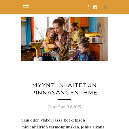
MYYNTIINLAITETUN
PINNASÄNGYN IHME
Posted on 3.8.2015
Sain eilen yläkerrassa hetkellisen
mielenhäiriön
tarmonpuuskan, jonka aikana