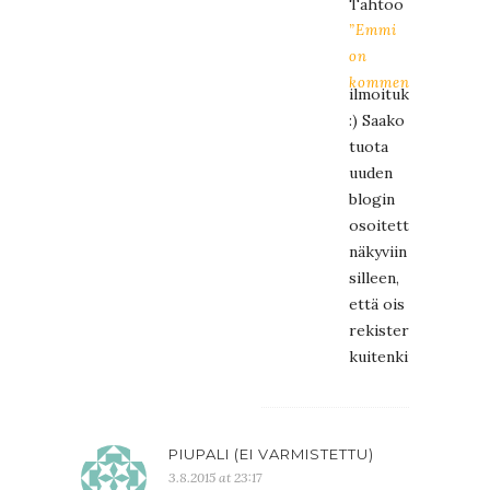
Tahtoo
”Emmi
on
kommentoinut”
ilmoituksen!
:) Saako
tuota
uuden
blogin
osoitetta
näkyviin
silleen,
että ois
rekisteröitynyt
kuitenkin?
PIUPALI (EI VARMISTETTU)
3.8.2015 at 23:17