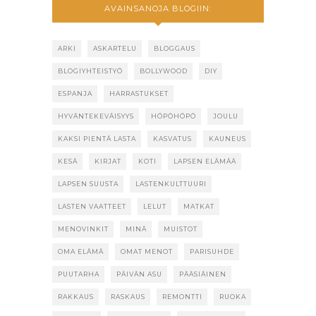
AVAINSANOJA BLOGIIN:
ARKI
ASKARTELU
BLOGGAUS
BLOGIYHTEISTYÖ
BOLLYWOOD
DIY
ESPANJA
HARRASTUKSET
HYVÄNTEKEVÄISYYS
HÖPÖHÖPÖ
JOULU
KAKSI PIENTÄ LASTA
KASVATUS
KAUNEUS
KESÄ
KIRJAT
KOTI
LAPSEN ELÄMÄÄ
LAPSEN SUUSTA
LASTENKULTTUURI
LASTEN VAATTEET
LELUT
MATKAT
MENOVINKIT
MINÄ
MUISTOT
OMA ELÄMÄ
OMAT MENOT
PARISUHDE
PUUTARHA
PÄIVÄN ASU
PÄÄSIÄINEN
RAKKAUS
RASKAUS
REMONTTI
RUOKA