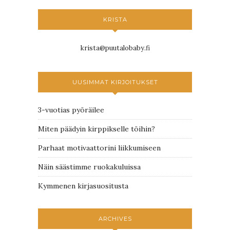
KRISTA
krista@puutalobaby.fi
UUSIMMAT KIRJOITUKSET
3-vuotias pyöräilee
Miten päädyin kirppikselle töihin?
Parhaat motivaattorini liikkumiseen
Näin säästimme ruokakuluissa
Kymmenen kirjasuositusta
ARCHIVES