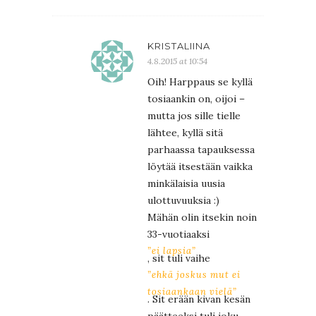
KRISTALIINA
4.8.2015 at 10:54
Oih! Harppaus se kyllä
tosiaankin on, oijoi –
mutta jos sille tielle
lähtee, kyllä sitä
parhaassa tapauksessa
löytää itsestään vaikka
minkälaisia uusia
ulottuvuuksia :)
Mähän olin itsekin noin
33-vuotiaaksi
”ei lapsia”
, sit tuli vaihe
”ehkä joskus mut ei
tosiaankaan vielä”
. Sit erään kivan kesän