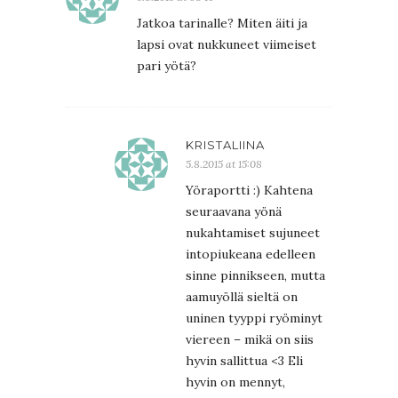
Jatkoa tarinalle? Miten äiti ja
lapsi ovat nukkuneet viimeiset
pari yötä?
KRISTALIINA
5.8.2015 at 15:08
Yöraportti :) Kahtena
seuraavana yönä
nukahtamiset sujuneet
intopiukeana edelleen
sinne pinnikseen, mutta
aamuyöllä sieltä on
uninen tyyppi ryöminyt
viereen – mikä on siis
hyvin sallittua <3 Eli
hyvin on mennyt,