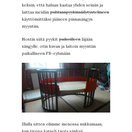
keksin, että haluan kaataa yhden seinän ja
laittaa meidän
puhtaanpyykinsäilytystelineen
käyttömättäksi jääneen pinnasängyn
myyntiin.
Nostin siitä pyykit
paikoilleen
läjään
sängylle, otin kuvan ja laitoin myyntiin
paikalliseen FB-ryhmään.
Illalla sitten olimme menossa nukkumaan,
kun tirppa katseli tuota sänkyä: