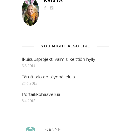
KRISTA
YOU MIGHT ALSO LIKE
Ikuisuusprojekti valmis: keittiön hylly
6.3.2014
Tämä talo on täynnä leluja…
24.4.2015
Portaikkohaaveilua
8.4.2015
-JENNI-