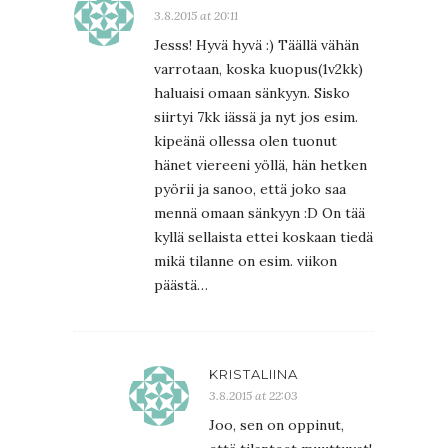
3.8.2015 at 20:11
Jesss! Hyvä hyvä :) Täällä vähän
varrotaan, koska kuopus(1v2kk)
haluaisi omaan sänkyyn. Sisko
siirtyi 7kk iässä ja nyt jos esim.
kipeänä ollessa olen tuonut
hänet viereeni yöllä, hän hetken
pyörii ja sanoo, että joko saa
mennä omaan sänkyyn :D On tää
kyllä sellaista ettei koskaan tiedä
mikä tilanne on esim. viikon
päästä…
KRISTALIINA
3.8.2015 at 22:03
Joo, sen on oppinut,