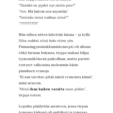
”Tästäkö on pyykit nyt otettu pois?”
”Joo. Mä laitoin sen myyntiin.”
”Voisinko minä nukkua siinä?”
”??!?!?!??!?!!”
Niin siihen sitten laitettiin lakana – ja kyllä:
Silva nukkui siinä koko viime yön.
Pinnasängyssänukkumiskonsepti oli alkuun
ehkä hieman hukassa; tirppa makasi hiljaa
tyynennäköisenä paikoillaan, mutta puristi
rystyset valkoisina molemmin käsin
pinniksen reunoja.
”Ei sun tarvitse pitää niistä reunoista kiinni”,
minä neuvoin.
”Minä
ihan kaiken varalta
vaan pidän”
,
tirppa totesi.
Lopulta päädyttiin asentoon, jossa tirpan
toisessa kädessä oli unitiikeri ja toisessa