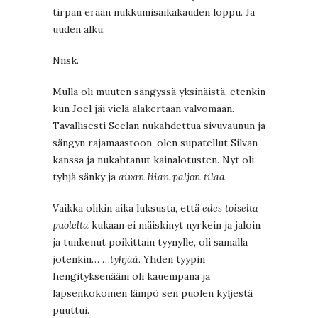
tirpan erään nukkumisaikakauden loppu. Ja
uuden alku.
Niisk.
Mulla oli muuten sängyssä yksinäistä, etenkin
kun Joel jäi vielä alakertaan valvomaan.
Tavallisesti Seelan nukahdettua sivuvaunun ja
sängyn rajamaastoon, olen supatellut Silvan
kanssa ja nukahtanut kainalotusten. Nyt oli
tyhjä sänky ja
aivan liian paljon tilaa
.
Vaikka olikin aika luksusta, että
edes toiselta
puolelta
kukaan ei mäiskinyt nyrkein ja jaloin
ja tunkenut poikittain tyynylle, oli samalla
jotenkin… …
tyhjää
. Yhden tyypin
hengityksenääni oli kauempana ja
lapsenkokoinen lämpö sen puolen kyljestä
puuttui.