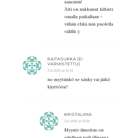
sanoisin!
Äiti on nukkunut kiltisti
omalla paikallaan –
vähän ehkä isin puolella
välillä :)
RAITASUKKA (EI
VARMISTETTU)
5.8.2015 at 13:21
no myytiinkö se sänky vai jäikö
käyttöön?
KRISTALIINA
5.8.2015 at 15:10
Myynti-ilmoitus on
edelleen paikallisessa