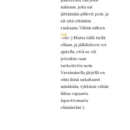
päätteeksi tuli joku
naksaus, joka sai
jättämään pillerit pois, ja
sit sitä oltiinkin
raskaana. Vähän silleen
täh
-olo :) Mutta tällä tiellä
ollaan, ja jälkikäteen voi
ajatella, että se oli
jotenkin vaan
tarkoitettu noin.
Varsinaisella järjellä en
olisi ikinä uskaltanut
minäkään, tykkäsin vähän
liikaa vapaasta
lapsettomasta
elämästäni :)