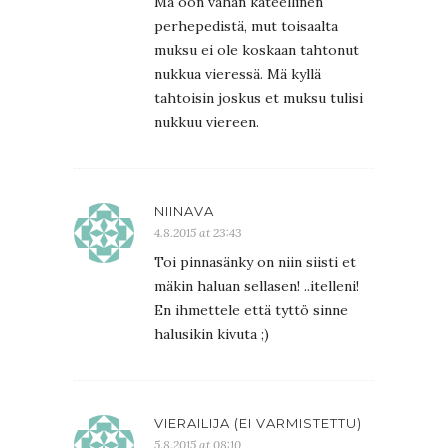
Mä oon vähän kateellinen
perhepedistä, mut toisaalta
muksu ei ole koskaan tahtonut
nukkua vieressä. Mä kyllä
tahtoisin joskus et muksu tulisi
nukkuu viereen.
NIINAVA
4.8.2015 at 23:43
Toi pinnasänky on niin siisti et
mäkin haluan sellasen! ..itelleni!
En ihmettele että tyttö sinne
halusikin kivuta ;)
VIERAILIJA (EI VARMISTETTU)
5.8.2015 at 08:10