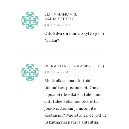
ELINAMANDA (EI
VARMISTETTU)
4.8.2015 at 00:02
Oih, Silva on niin iso tyttö jo! :’)
*sydän*
VIERAILIJA (EI VARMISTETTU)
4.8.2015 at 06:47
Mulla alkaa aina itkettää
tämmöiset postaukset. Omia
lapsia ei ole eikä kai tule, mut
silti tulee sellainen olo, että
josko sittenkin ja miten ite
kestäisin..? Mieletöntä, et jotkut
uskaltaa harpata ja antautua.