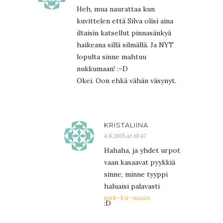
Heh, mua naurattaa kun
kuvittelen että Silva olisi aina
iltaisin katsellut pinnasänkyä
haikeana sillä silmällä. Ja NYT
lopulta sinne mahtuu
nukkumaan! :–D
Okei. Oon ehkä vähän väsynyt.
KRISTALIINA
4.8.2015 at 10:47
Hahaha, ja yhdet urpot
vaan kasaavat pyykkiä
sinne, minne tyyppi
haluaisi palavasti
nuk-ku-maan
:D