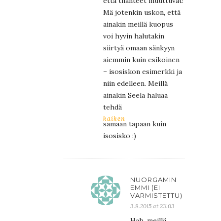
että tilanteet muuttuvat!
Mä jotenkin uskon, että
ainakin meillä kuopus
voi hyvin halutakin
siirtyä omaan sänkyyn
aiemmin kuin esikoinen
– isosiskon esimerkki ja
niin edelleen. Meillä
ainakin Seela haluaa
tehdä
kaiken
samaan tapaan kuin
isosisko :)
NUORGAMIN
EMMI (EI
VARMISTETTU)
3.8.2015 at 23:03
Hah, meillä