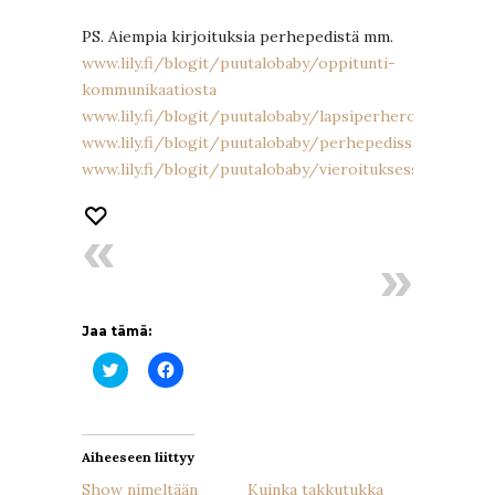
PS. Aiempia kirjoituksia perhepedistä mm.
www.lily.fi/blogit/puutalobaby/oppitunti-
kommunikaatiosta
www.lily.fi/blogit/puutalobaby/lapsiperheromantiikkaa
www.lily.fi/blogit/puutalobaby/perhepedissa
www.lily.fi/blogit/puutalobaby/vieroituksessa
Jaa tämä:
Jaa
Jaa
Twitterissä(Avautuu
Facebookissa(Avautuu
uudessa
uudessa
ikkunassa)
ikkunassa)
Aiheeseen liittyy
Show nimeltään
Kuinka takkutukka