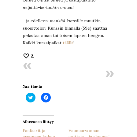
Onnea onnea onnea ja ekstapalkinto-
neljättä-kertaakin onnea!
…ja edelleen:
menkää kurssille
muutkin,
suosittelen! Kurssin hinnalla (59e) saattaa
pelastaa oman tai toisen lapsen hengen.
Kaikki kurssipaikat
täällä
!
8
Jaa tämä:
Jaa
Jaa
Twitterissä(Avautuu
Facebookissa(Avautuu
uudessa
uudessa
ikkunassa)
ikkunassa)
Aiheeseen liittyy
Fanfaarit ja
Vaunuarvonnan
arvonnan kolme
voittaja – ja alennus!