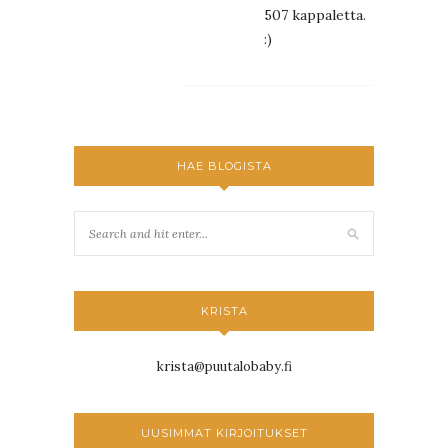
507 kappaletta.
:)
HAE BLOGISTA
KRISTA
krista@puutalobaby.fi
UUSIMMAT KIRJOITUKSET