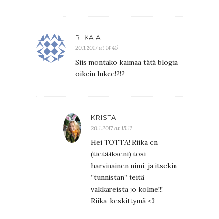
RIIKA A
20.1.2017 at 14:45
Siis montako kaimaa tätä blogia
oikein lukee!?!?
KRISTA
20.1.2017 at 15:12
Hei TOTTA! Riika on
(tietääkseni) tosi
harvinainen nimi, ja itsekin
”tunnistan” teitä
vakkareista jo kolme!!!
Riika-keskittymä <3