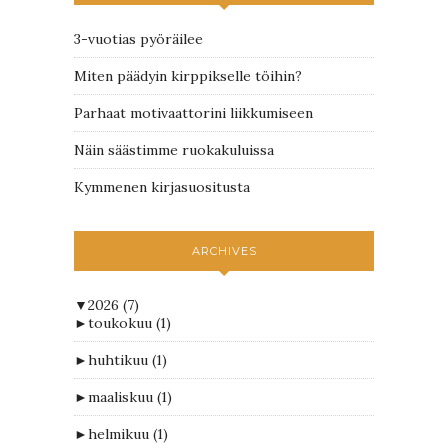
3-vuotias pyöräilee
Miten päädyin kirppikselle töihin?
Parhaat motivaattorini liikkumiseen
Näin säästimme ruokakuluissa
Kymmenen kirjasuositusta
ARCHIVES
▼
2026
(7)
►
toukokuu
(1)
►
huhtikuu
(1)
►
maaliskuu
(1)
►
helmikuu
(1)