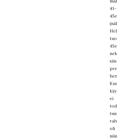
maksavat
41-
45e
(näköjään
Helsigissä
tuon
45e),
nekin
siis
per
henki.
Kurssin
käyneenä
ei
todellakaan
tuntunut
rahastuksella;
oli
niin