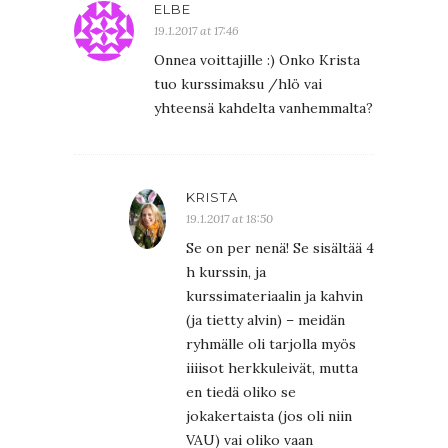
ELBE
19.1.2017 at 17:46
Onnea voittajille :) Onko Krista
tuo kurssimaksu /hlö vai
yhteensä kahdelta vanhemmalta?
KRISTA
19.1.2017 at 18:50
Se on per nenä! Se sisältää 4
h kurssin, ja
kurssimateriaalin ja kahvin
(ja tietty alvin) – meidän
ryhmälle oli tarjolla myös
iiiisot herkkuleivät, mutta
en tiedä oliko se
jokakertaista (jos oli niin
VAU) vai oliko vaan