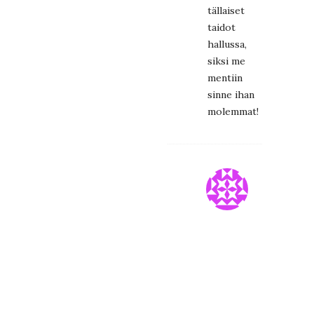
tällaiset
taidot
hallussa,
siksi me
mentiin
sinne ihan
molemmat!
ELBE
21.1.2017
at
23:18
Vähän
alle
30
e,
118