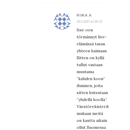
RIIKA A
20.1.2017 at 18:32
Itse oon
törmännyt live-
elämässä tasan
yhteen kaimaan.
Sitten on kyllä
tullut vastaan
muutama
”kahden koon”
ihminen, joita
sitten kutsutaan
”yhdellä koolla”.
Väestörekisterikeskuksen
mukaan meitä
on kautta aikain
ollut Suomessa