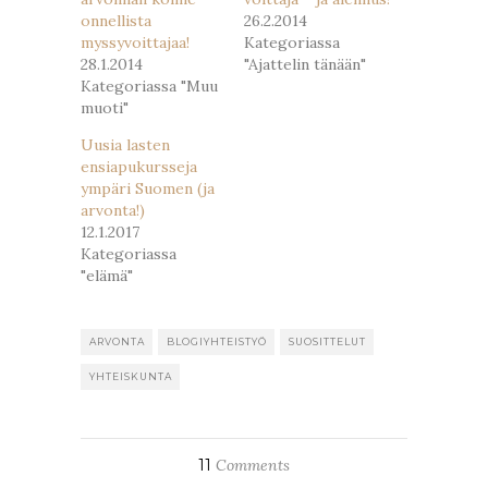
onnellista
26.2.2014
myssyvoittajaa!
Kategoriassa
28.1.2014
"Ajattelin tänään"
Kategoriassa "Muu
muoti"
Uusia lasten
ensiapukursseja
ympäri Suomen (ja
arvonta!)
12.1.2017
Kategoriassa
"elämä"
ARVONTA
BLOGIYHTEISTYÖ
SUOSITTELUT
YHTEISKUNTA
11
Comments