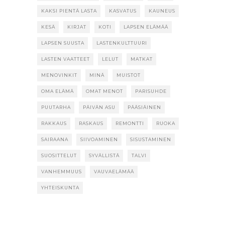
KAKSI PIENTÄ LASTA
KASVATUS
KAUNEUS
KESÄ
KIRJAT
KOTI
LAPSEN ELÄMÄÄ
LAPSEN SUUSTA
LASTENKULTTUURI
LASTEN VAATTEET
LELUT
MATKAT
MENOVINKIT
MINÄ
MUISTOT
OMA ELÄMÄ
OMAT MENOT
PARISUHDE
PUUTARHA
PÄIVÄN ASU
PÄÄSIÄINEN
RAKKAUS
RASKAUS
REMONTTI
RUOKA
SAIRAANA
SIIVOAMINEN
SISUSTAMINEN
SUOSITTELUT
SYVÄLLISTÄ
TALVI
VANHEMMUUS
VAUVAELÄMÄÄ
YHTEISKUNTA