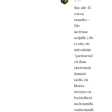
21:33
Siis alle 15
euroa
tunnilta –
59e
jaettuna
neljällä :) Se
ei siis ole
mitenkään
”parikurssi”
eli ihan
yksittäisiä
ihmisiä
siellä oli.
Mutta
tietysti on
hyödyllistä
molemmilla
vanhemmilla