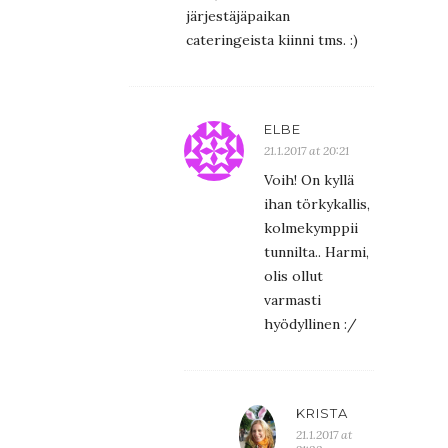
järjestäjäpaikan
cateringeista kiinni tms. :)
ELBE
21.1.2017 at 20:21
Voih! On kyllä
ihan törkykallis,
kolmekymppii
tunnilta.. Harmi,
olis ollut
varmasti
hyödyllinen :/
KRISTA
21.1.2017 at