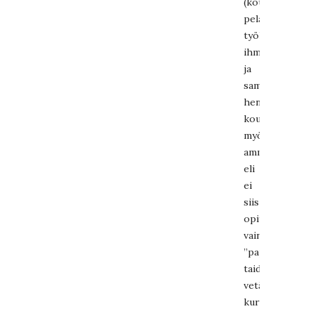
(kouluttajat
pelastavat
työkseen
ihmisiä
ja
samat
henkilöt
kouluttavat
myös
ammattipelasta
eli
ei
siis
opittu
vain
”paperilla”
taidot)
vetämää
kurssitusta