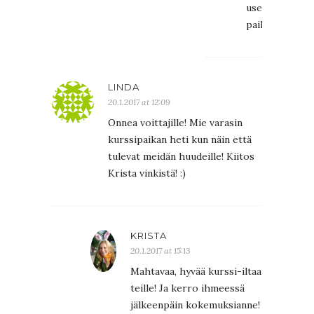
useilla
paikkakunnilla.
LINDA
20.1.2017 at 12:09
Onnea voittajille! Mie varasin
kurssipaikan heti kun näin että
tulevat meidän huudeille! Kiitos
Krista vinkistä! :)
KRISTA
20.1.2017 at 15:13
Mahtavaa, hyvää kurssi-iltaa
teille! Ja kerro ihmeessä
jälkeenpäin kokemuksianne!