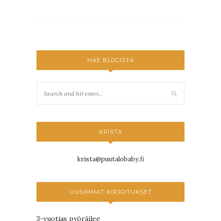
HAE BLOGISTA
KRISTA
krista@puutalobaby.fi
UUSIMMAT KIRJOITUKSET
3-vuotias pyöräilee