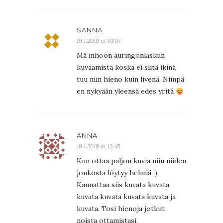
SANNA
19.1.2019 at 01:07
Mä inhoon auringonlaskun
kuvaamista koska ei siitä ikinä
tuu niin hieno kuin livenä. Niinpä
en nykyään yleensä edes yritä
ANNA
19.1.2019 at 12:45
Kun ottaa paljon kuvia niin niiden
joukosta löytyy helmiä ;)
Kannattaa siis kuvata kuvata
kuvata kuvata kuvata kuvata ja
kuvata. Tosi hienoja jotkut
noista ottamistasi.