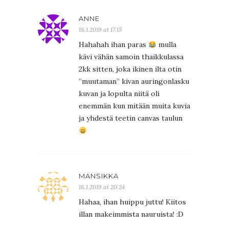
ANNE
18.1.2019 at 17:15
Hahahah ihan paras
mulla
kävi vähän samoin thaikkulassa
2kk sitten, joka ikinen ilta otin
”muutaman” kivan auringonlasku
kuvan ja lopulta niitä oli
enemmän kun mitään muita kuvia
ja yhdestä teetin canvas taulun
MANSIKKA
18.1.2019 at 20:24
Hahaa, ihan huippu juttu! Kiitos
illan makeimmista nauruista! :D