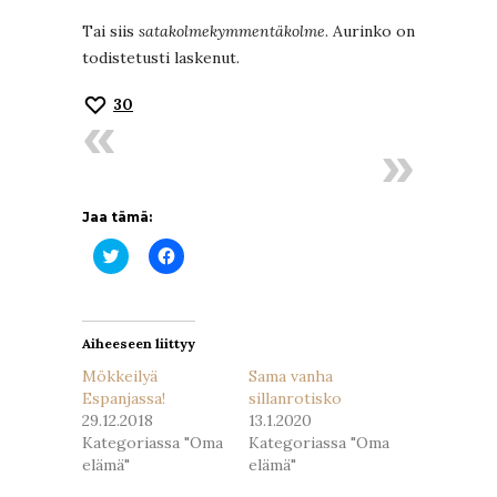
Tai siis
satakolmekymmentäkolme
. Aurinko on
todistetusti laskenut.
30
Jaa tämä:
Jaa
Jaa
Twitterissä(Avautuu
Facebookissa(Avautuu
uudessa
uudessa
ikkunassa)
ikkunassa)
Aiheeseen liittyy
Mökkeilyä
Sama vanha
Espanjassa!
sillanrotisko
29.12.2018
13.1.2020
Kategoriassa "Oma
Kategoriassa "Oma
elämä"
elämä"