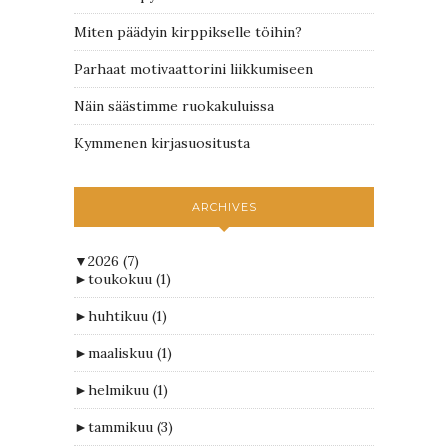
Miten päädyin kirppikselle töihin?
Parhaat motivaattorini liikkumiseen
Näin säästimme ruokakuluissa
Kymmenen kirjasuositusta
ARCHIVES
▼
2026
(7)
►
toukokuu
(1)
►
huhtikuu
(1)
►
maaliskuu
(1)
►
helmikuu
(1)
►
tammikuu
(3)