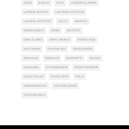
KESÄ
KIRJAT
KOTI
LAPSEN ELÄMÄÄ
LAPSEN SUUSTA
LASTENKULTTUURI
LASTEN VAATTEET
LELUT
MATKAT
MENOVINKIT
MINÄ
MUISTOT
OMA ELÄMÄ
OMAT MENOT
PARISUHDE
PUUTARHA
PÄIVÄN ASU
PÄÄSIÄINEN
RAKKAUS
RASKAUS
REMONTTI
RUOKA
SAIRAANA
SIIVOAMINEN
SISUSTAMINEN
SUOSITTELUT
SYVÄLLISTÄ
TALVI
VANHEMMUUS
VAUVAELÄMÄÄ
YHTEISKUNTA