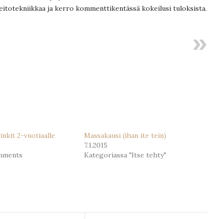
itotekniikkaa ja kerro kommenttikentässä kokeilusi tuloksista.
inkit 2-vuotiaalle
Massakausi (ihan ite tein)
7.1.2015
mments
Kategoriassa "Itse tehty"