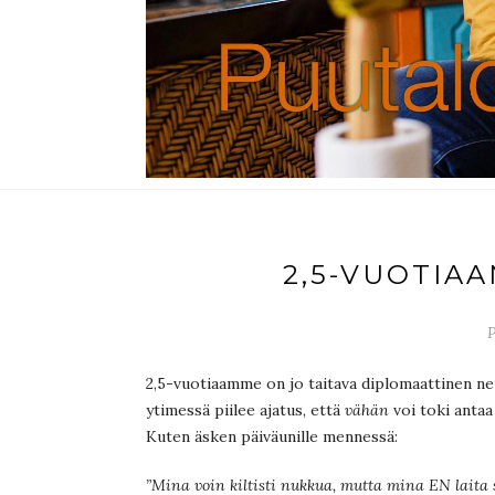
2,5-VUOTIA
P
2,5-vuotiaamme on jo taitava diplomaattinen ne
ytimessä piilee ajatus, että
vähän
voi toki antaa
Kuten äsken päiväunille mennessä:
”Mina voin kiltisti nukkua, mutta mina EN laita 