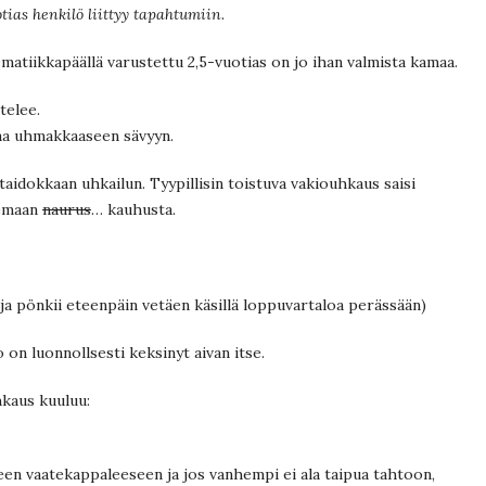
tias henkilö liittyy tapahtumiin.
tematiikkapäällä varustettu 2,5-vuotias on jo ihan valmista kamaa.
ttelee.
a uhmakkaaseen sävyyn.
taidokkaan uhkailun. Tyypillisin toistuva vakiouhkaus saisi
semaan
naurus
… kauhusta.
 ja pönkii eteenpäin vetäen käsillä loppuvartaloa perässään)
n luonnollsesti keksinyt aivan itse.
hkaus kuuluu:
seen vaatekappaleeseen ja jos vanhempi ei ala taipua tahtoon,