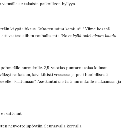
 viemällä se takaisin paikoilleen hyllyyn.
ittäin käypä uhkaus:
”Muuten mina kaadun!!!”
Viime kesänä
äiti vastasi siihen rauhallisesti:
”No et kyllä todellakaan kaadu
 pehmeälle nurmikolle. 2,5-vuotias puntaroi asiaa kulmat
syi ratkaisun, kävi kiltisti vessassa ja pesi huolellisesti
lueelle ”kaatumaan”. Asettautui siististi nurmikolle makaamaan ja
 ei sattunut.
ten neuvottelupöytiin. Seuraavalla kerralla