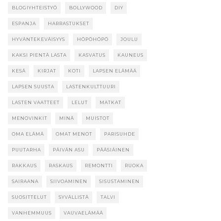
BLOGIYHTEISTYÖ
BOLLYWOOD
DIY
ESPANJA
HARRASTUKSET
HYVÄNTEKEVÄISYYS
HÖPÖHÖPÖ
JOULU
KAKSI PIENTÄ LASTA
KASVATUS
KAUNEUS
KESÄ
KIRJAT
KOTI
LAPSEN ELÄMÄÄ
LAPSEN SUUSTA
LASTENKULTTUURI
LASTEN VAATTEET
LELUT
MATKAT
MENOVINKIT
MINÄ
MUISTOT
OMA ELÄMÄ
OMAT MENOT
PARISUHDE
PUUTARHA
PÄIVÄN ASU
PÄÄSIÄINEN
RAKKAUS
RASKAUS
REMONTTI
RUOKA
SAIRAANA
SIIVOAMINEN
SISUSTAMINEN
SUOSITTELUT
SYVÄLLISTÄ
TALVI
VANHEMMUUS
VAUVAELÄMÄÄ