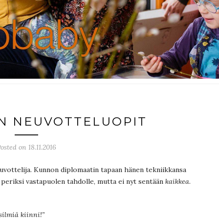
AN NEUVOTTELUOPIT
osted on 18.11.2016
uvottelija. Kunnon diplomaatin tapaan hänen tekniikkansa
 periksi vastapuolen tahdolle, mutta ei nyt sentään
kaikkea
.
silmiä kiinni!”