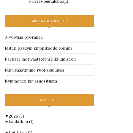
krista@puutalobaby.fi
UUSIMMAT KIRJOITUKSET
3-vuotias pyöräilee
Miten päädyin kirppikselle töihin?
Parhaat motivaattorini liikkumiseen
Näin säästimme ruokakuluissa
Kymmenen kirjasuositusta
ARCHIVES
▼
2026
(7)
►
toukokuu
(1)
►
huhtikuu
(1)