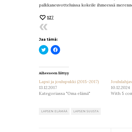
palkkaneuvotteluissa kokeile ihmeessä merenne
127
Jaa tämä:
Jaa
Jaa
Twitterissä(Avautuu
Facebookissa(Avautuu
uudessa
uudessa
ikkunassa)
ikkunassa)
Aiheeseen liittyy
Lapsi ja joulupukki (2015-2017)
Joululahjav
13.12.2017
10.12.2024
Kategoriassa "Oma elämä"
With 5 co
LAPSEN ELÄMÄÄ
LAPSEN SUUSTA