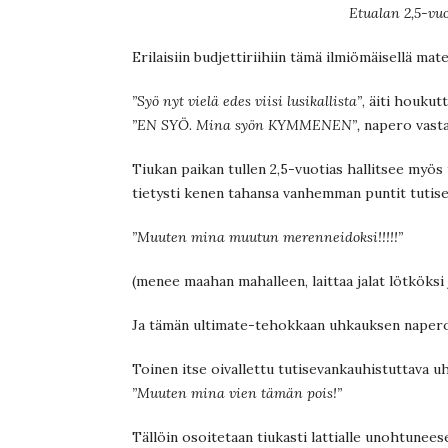
Etualan 2,5-vuo
Erilaisiin budjettiriihiin tämä ilmiömäisellä ma
”Syö nyt vielä edes viisi lusikallista”
, äiti houkut
”EN SYÖ. Mina syön KYMMENEN”,
napero vasta
Tiukan paikan tullen 2,5-vuotias hallitsee myös 
tietysti kenen tahansa vanhemman puntit tuti
”Muuten mina muutun merenneidoksi!!!!!”
(menee maahan mahalleen, laittaa jalat lötköksi
Ja tämän ultimate-tehokkaan uhkauksen napero o
Toinen itse oivallettu tutisevankauhistuttava u
”Muuten mina vien tämän pois!”
Tällöin osoitetaan tiukasti lattialle unohtunee