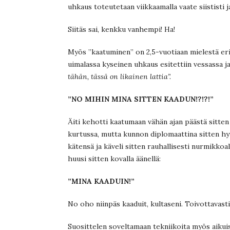
uhkaus toteutetaan viikkaamalla vaate siististi ja
Siitäs sai, kenkku vanhempi! Ha!
Myös ”kaatuminen” on 2,5-vuotiaan mielestä er
uimalassa kyseinen uhkaus esitettiin vessassa ja 
tähän, tässä on likainen lattia”.
”NO MIHIN MINA SITTEN KAADUN!?!?!”
Äiti kehotti kaatumaan vähän ajan päästä sitten
kurtussa, mutta kunnon diplomaattina sitten hyväk
kätensä ja käveli sitten rauhallisesti nurmikkoa
huusi sitten kovalla äänellä:
”MINA KAADUIN!”
No oho niinpäs kaaduit, kultaseni. Toivottavasti
Suosittelen soveltamaan tekniikoita myös aikuis