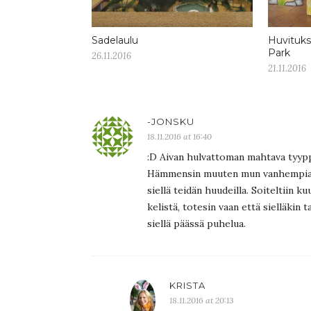
Sadelaulu
Huvituks
Park
26.11.2016
21.11.2016
-JONSKU
18.11.2016 at 16:40
:D Aivan hulvattoman mahtava tyypp
Hämmensin muuten mun vanhempia tuo
siellä teidän huudeilla. Soiteltiin 
kelistä, totesin vaan että sielläkin 
siellä päässä puhelua.
KRISTA
18.11.2016 at 20:13