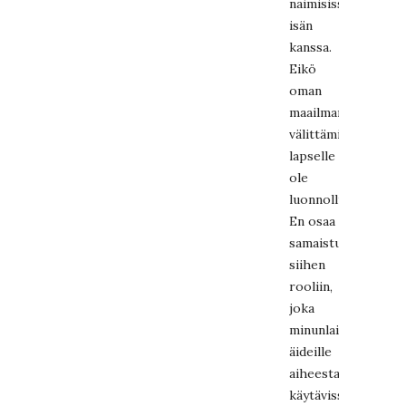
naimisissa
isän
kanssa.
Eikö
oman
maailmankatsomuk
välittäminen
lapselle
ole
luonnollista?
En osaa
samaistua
siihen
rooliin,
joka
minunlaisilleni
äideille
aiheesta
käytävissä