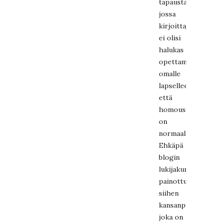
tapausta,
jossa
kirjoittaja
ei olisi
halukas
opettamaan
omalle
lapselleen
että
homous
on
normaalia.
Ehkäpä
blogin
lukijakunta
painottuu
siihen
kansanpuolikkaasee
joka on