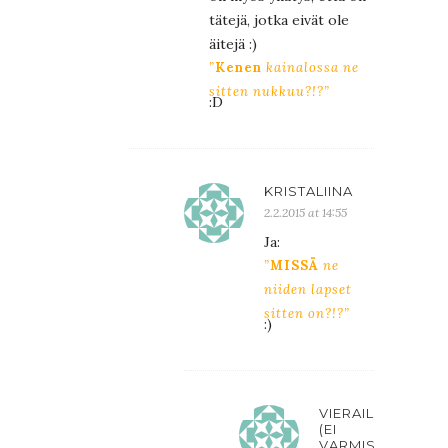
tätejä, jotka eivät ole
äitejä :)
”
Kenen
kainalossa ne
sitten nukkuu?!?”
:D
KRISTALIINA
2.2.2015 at 14:55
Ja:
”
MISSÄ
ne
niiden lapset
sitten on?!?”
:)
VIERAILIJA
(EI
VARMISTETTU)