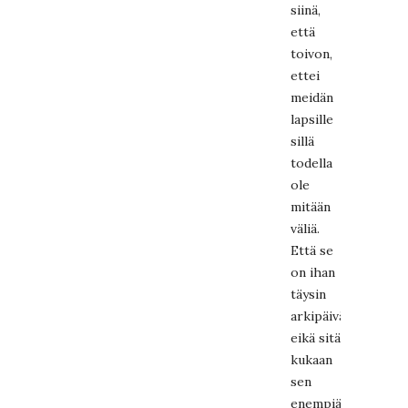
siinä,
että
toivon,
ettei
meidän
lapsille
sillä
todella
ole
mitään
väliä.
Että se
on ihan
täysin
arkipäivää,
eikä sitä
kukaan
sen
enempiä