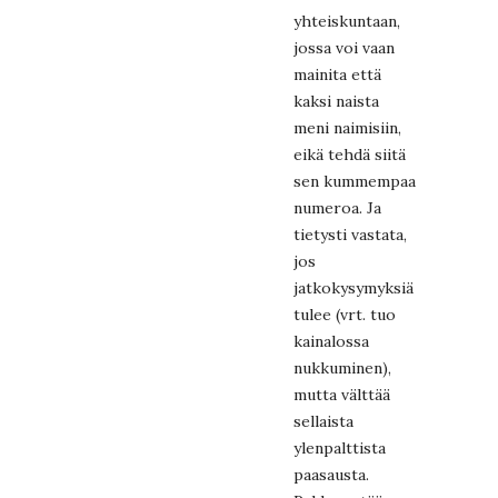
yhteiskuntaan,
jossa voi vaan
mainita että
kaksi naista
meni naimisiin,
eikä tehdä siitä
sen kummempaa
numeroa. Ja
tietysti vastata,
jos
jatkokysymyksiä
tulee (vrt. tuo
kainalossa
nukkuminen),
mutta välttää
sellaista
ylenpalttista
paasausta.