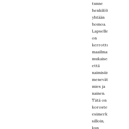
tunne
henkilökohtaisesti
yhtään
homoa.
Lapselle
on
kerrottu
maailmankatsomu
mukaisesti,
että
naimisiin
menevät
mies ja
nainen.
Tätä on
korostettu
esimerkiksi
silloin,
kun