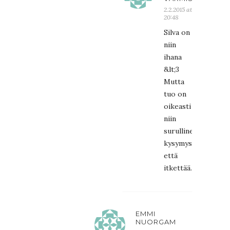
2.2.2015 at
20:48
Silva on
niin
ihana
&lt;3
Mutta
tuo on
oikeasti
niin
surullinen
kysymys,
että
itkettää.
EMMI
NUORGAM