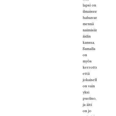
lapsi on
ilmaissut
haluavansa
mennä
naimisiin
äidin
kanssa.
Samalla
on
myös
kerrottu,
että
jokaisella
on vain
yksi
puoliso,
ja äiti
on jo