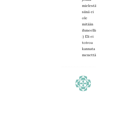
mielestä
siinä ei
ole
mitään
ihmeellistä
:) Eli ei
toivoa
kannata
menettää.
EMMI
NUORGA
2.2.2015
at
21:36
Ei
missään
nimessä!