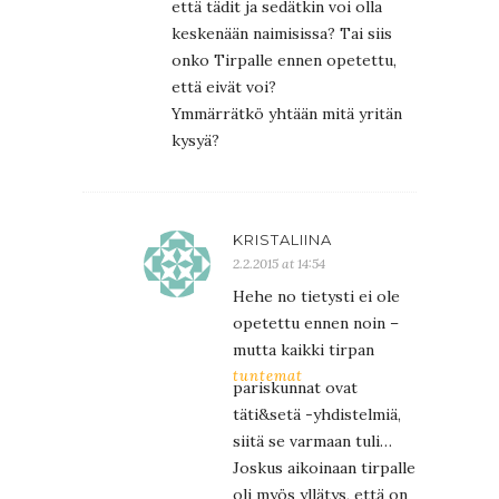
että tädit ja sedätkin voi olla
keskenään naimisissa? Tai siis
onko Tirpalle ennen opetettu,
että eivät voi?
Ymmärrätkö yhtään mitä yritän
kysyä?
KRISTALIINA
2.2.2015 at 14:54
Hehe no tietysti ei ole
opetettu ennen noin –
mutta kaikki tirpan
tuntemat
pariskunnat ovat
täti&setä -yhdistelmiä,
siitä se varmaan tuli…
Joskus aikoinaan tirpalle
oli myös yllätys, että on