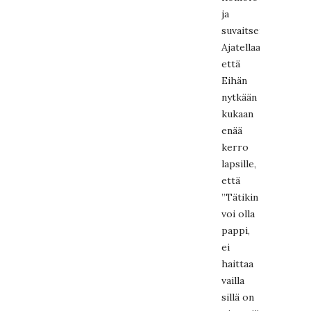
ja
suvaitsemattomiksi
Ajatellaan,
että
Eihän
nytkään
kukaan
enää
kerro
lapsille,
että
”Tätikin
voi olla
pappi,
ei
haittaa
vailla
sillä on