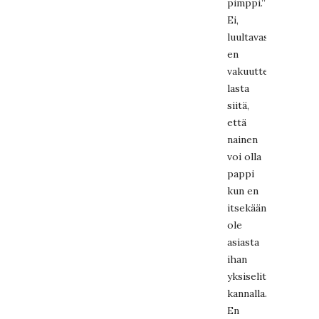
pimppi.”
Ei,
luultavasti
en
vakuuttelisi
lasta
siitä,
että
nainen
voi olla
pappi
kun en
itsekään
ole
asiasta
ihan
yksiselitteisellä
kannalla.
En