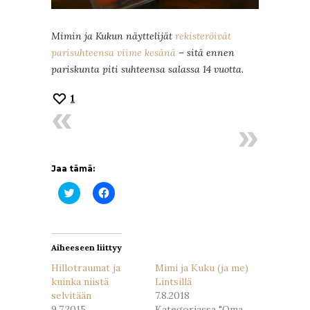
Mimin ja Kukun näyttelijät
rekisteröivät
parisuhteensa viime kesänä
– sitä ennen
pariskunta piti suhteensa salassa 14 vuotta.
1
Jaa tämä:
Jaa
Jaa
Twitterissä(Avautuu
Facebookissa(Avautuu
uudessa
uudessa
ikkunassa)
ikkunassa)
Aiheeseen liittyy
Hillotraumat ja
Mimi ja Kuku (ja me)
kuinka niistä
Lintsillä
selvitään
7.8.2018
9.7.2015
Kategoriassa "Oma