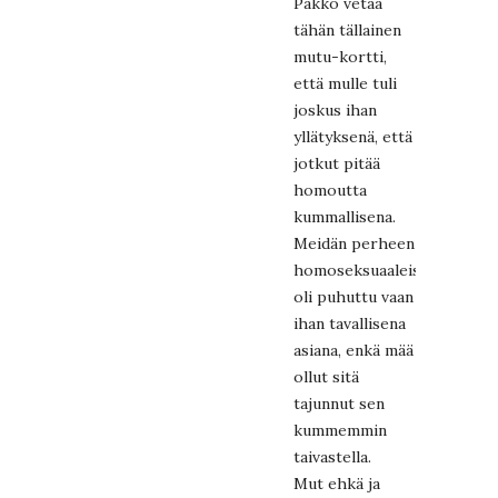
Pakko vetää
tähän tällainen
mutu-kortti,
että mulle tuli
joskus ihan
yllätyksenä, että
jotkut pitää
homoutta
kummallisena.
Meidän perheen
homoseksuaaleista
oli puhuttu vaan
ihan tavallisena
asiana, enkä mää
ollut sitä
tajunnut sen
kummemmin
taivastella.
Mut ehkä ja