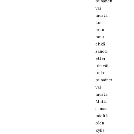
punanen
vai
musta,
kun
joku
muu
ehkä
sanoo,
ettei
ole väliä
onko
punainen
vai
musta.
Mutta
samaa
mieltä
olen
kyllä