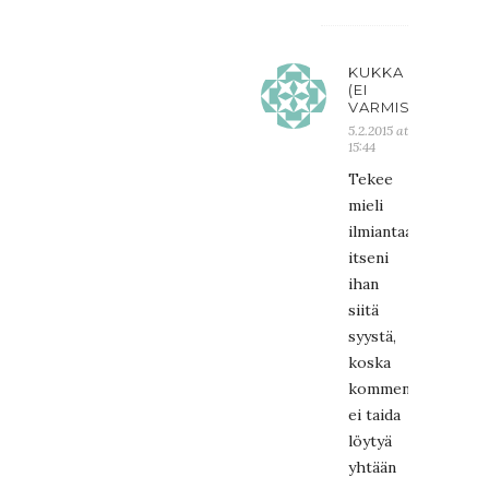
KUKKA
(EI
VARMISTETTU)
5.2.2015 at
15:44
Tekee
mieli
ilmiantaa
itseni
ihan
siitä
syystä,
koska
kommenteissa
ei taida
löytyä
yhtään