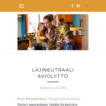
LAJINEUTRAALI
AVIOLIITTO
Posted on 2.2.2015
Koti Kumpulassa
-blogin innoittamana
(hehe) nappasimme tänään kirjastosta