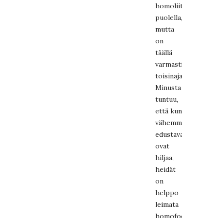
homoliittojen
puolella,
mutta
on
täällä
varmasti
toisinajatteleviakin.
Minusta
tuntuu,
että kun
vähemmistökantaa
edustavat
ovat
hiljaa,
heidät
on
helppo
leimata
homofoobikoiksi