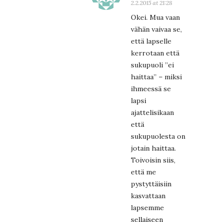
2.2.2015 at 21:28
Okei. Mua vaan
vähän vaivaa se,
että lapselle
kerrotaan että
sukupuoli ”ei
haittaa” – miksi
ihmeessä se
lapsi
ajattelisikaan
että
sukupuolesta on
jotain haittaa.
Toivoisin siis,
että me
pystyttäisiin
kasvattaan
lapsemme
sellaiseen