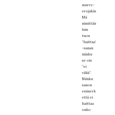
murre-
erojakin!
Mä
nimittäin
luin
tuon
”haittaa”
-sanan
niinku
se ois
”ei
väliä”.
Niinku
sanon
esimerkiksi,
että ei
haittaa
onko