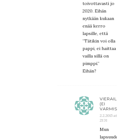
toivottavasti jo
2020. Eihän
nytkään kukaan
enää kerro
lapsille, että
”Tätikin voi olla
pappi, ei haittaa
vailla sillä on
pimppi.”
Eihän?
VIERAILIJA
(EI
VARMISTETTU)
2.2.2015 at
21:31
Mun
lapsuudessa