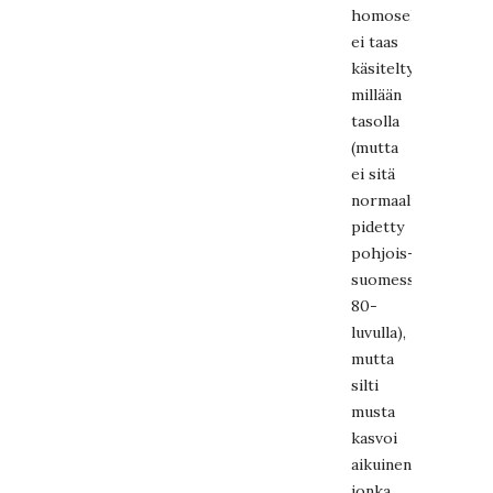
homoseksuaalisuut
ei taas
käsitelty
millään
tasolla
(mutta
ei sitä
normaalinakaan
pidetty
pohjois-
suomessa
80-
luvulla),
mutta
silti
musta
kasvoi
aikuinen,
jonka