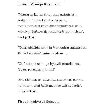
mukaan
Mimi ja Kuku
-cd:n.
”Mimin ja Kukun tädit ovat naimisissa
keskenään”
, Joel kertoi tirpalle.
”Niin kuin äiti ja isi ovat naimisissa; niin
Mimi- ja Kuku-tädit ovat myös naimisissa”,
Joel jatkoi.
”Kaksi tätiäkin voi olla keskenään naimisissa.
Tai kaksi setää”
, minä täydensin.
”Oi!”
, tirppa sanoi ja hymyili onnellisena.
”Se on varmasti ihanaa!”
”Joo, niin on. Jos rakastaa toista, voi mennä
naimisiin eikä haittaa, onko täti vai setä”,
minä jatkoin.
Tirppa nyökytteli iloisesti: