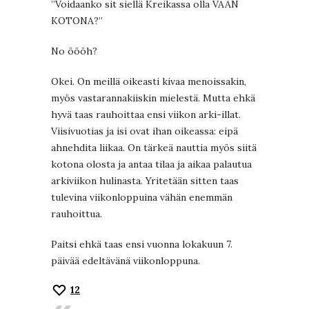
”Voidaanko sit siellä Kreikassa olla VAAN
KOTONA?”
No öööh?
Okei. On meillä oikeasti kivaa menoissakin,
myös vastarannakiiskin mielestä. Mutta ehkä
hyvä taas rauhoittaa ensi viikon arki-illat.
Viisivuotias ja isi ovat ihan oikeassa: eipä
ahnehdita liikaa. On tärkeä nauttia myös siitä
kotona olosta ja antaa tilaa ja aikaa palautua
arkiviikon hulinasta. Yritetään sitten taas
tulevina viikonloppuina vähän enemmän
rauhoittua.
Paitsi ehkä taas ensi vuonna lokakuun 7.
päivää edeltävänä viikonloppuna.
12