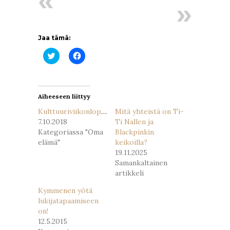
Jaa tämä:
Jaa
Jaa
Twitterissä(Avautuu
Facebookissa(Avautuu
uudessa
uudessa
ikkunassa)
ikkunassa)
Aiheeseen liittyy
Kulttuuriviikonloppu
Mitä yhteistä on Ti-
7.10.2018
Ti Nallen ja
Kategoriassa "Oma
Blackpinkin
elämä"
keikoilla?
19.11.2025
Samankaltainen
artikkeli
Kymmenen yötä
lukijatapaamiseen
on!
12.5.2015