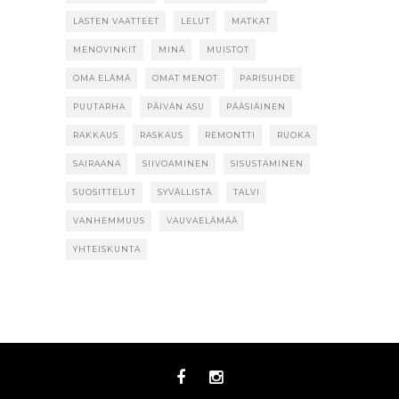
LASTEN VAATTEET
LELUT
MATKAT
MENOVINKIT
MINÄ
MUISTOT
OMA ELÄMÄ
OMAT MENOT
PARISUHDE
PUUTARHA
PÄIVÄN ASU
PÄÄSIÄINEN
RAKKAUS
RASKAUS
REMONTTI
RUOKA
SAIRAANA
SIIVOAMINEN
SISUSTAMINEN
SUOSITTELUT
SYVÄLLISTÄ
TALVI
VANHEMMUUS
VAUVAELÄMÄÄ
YHTEISKUNTA