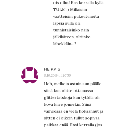
ois ollut! Ens kerralla kyllä
TULE! :) Millaisiin
vaatteisiin pukeutuneita
lapsia sulla oli,
tunnistaisinko näin
jälkikäteen, oltiinko
lähekkäin…?
HEIKKIS
8.10.2019 at 20:50
Heh, melkein astuin sun päälle
siinä kun olitte ottamassa
glittertatskoja kun tytöllä oli
kova kiire jonnekin. Siinä
vaiheessa en vielä hoksannut ja
sitten ei oikein tullut sopivaa
paikkaa enää. Ensi kerralla (jos