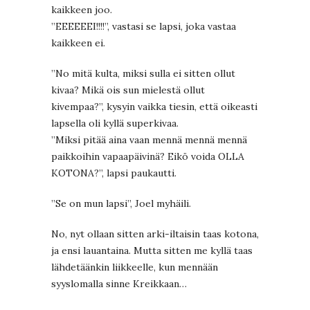
kaikkeen joo.
”EEEEEEI!!!!”, vastasi se lapsi, joka vastaa
kaikkeen ei.
”No mitä kulta, miksi sulla ei sitten ollut
kivaa? Mikä ois sun mielestä ollut
kivempaa?”, kysyin vaikka tiesin, että oikeasti
lapsella oli kyllä superkivaa.
”Miksi pitää aina vaan mennä mennä mennä
paikkoihin vapaapäivinä? Eikö voida OLLA
KOTONA?”, lapsi paukautti.
”Se on mun lapsi”, Joel myhäili.
No, nyt ollaan sitten arki-iltaisin taas kotona,
ja ensi lauantaina. Mutta sitten me kyllä taas
lähdetäänkin liikkeelle, kun mennään
syyslomalla sinne Kreikkaan…