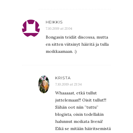
HEIKKIS
7.10.2019 at 21:04
Bongasin teidät discossa, mutta
en sitten viitsinyt häiritä ja tulla
moikkaamaan. :)
KRISTA
7.10.2019 at 21:34
Whaaaaat, etkä tullut
juttelemaan!!! Oisit tullut!!!
Sähän oot niin ”tuttu”
blogista, oisin todellakin
halunnut moikata livenä!
Eikä se mitään häiritsemistä