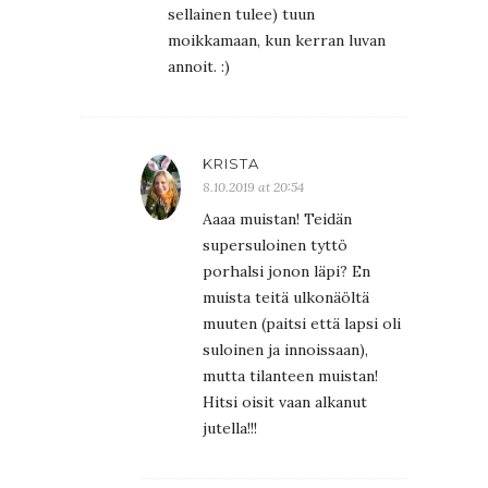
sellainen tulee) tuun
moikkamaan, kun kerran luvan
annoit. :)
KRISTA
8.10.2019 at 20:54
Aaaa muistan! Teidän
supersuloinen tyttö
porhalsi jonon läpi? En
muista teitä ulkonäöltä
muuten (paitsi että lapsi oli
suloinen ja innoissaan),
mutta tilanteen muistan!
Hitsi oisit vaan alkanut
jutella!!!