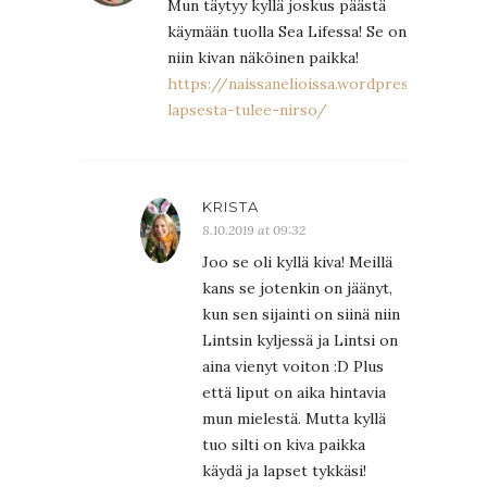
Mun täytyy kyllä joskus päästä
käymään tuolla Sea Lifessa! Se on
niin kivan näköinen paikka!
https://naissanelioissa.wordpress.com/20
lapsesta-tulee-nirso/
KRISTA
8.10.2019 at 09:32
Joo se oli kyllä kiva! Meillä
kans se jotenkin on jäänyt,
kun sen sijainti on siinä niin
Lintsin kyljessä ja Lintsi on
aina vienyt voiton :D Plus
että liput on aika hintavia
mun mielestä. Mutta kyllä
tuo silti on kiva paikka
käydä ja lapset tykkäsi!