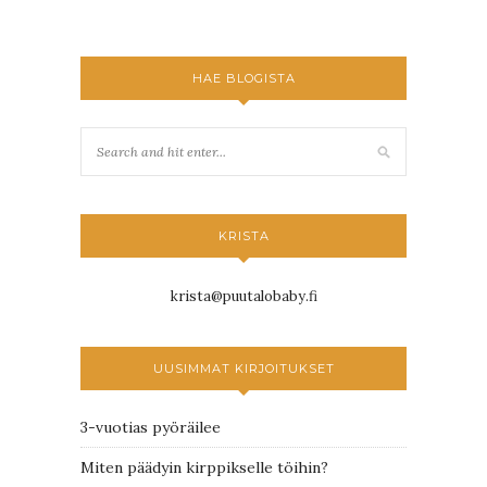
HAE BLOGISTA
KRISTA
krista@puutalobaby.fi
UUSIMMAT KIRJOITUKSET
3-vuotias pyöräilee
Miten päädyin kirppikselle töihin?