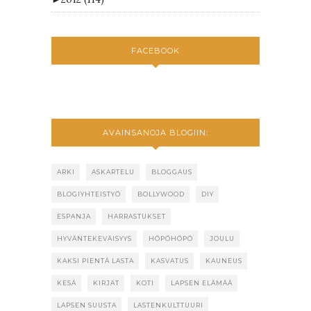
FACEBOOK
AVAINSANOJA BLOGIIN:
ARKI
ASKARTELU
BLOGGAUS
BLOGIYHTEISTYÖ
BOLLYWOOD
DIY
ESPANJA
HARRASTUKSET
HYVÄNTEKEVÄISYYS
HÖPÖHÖPÖ
JOULU
KAKSI PIENTÄ LASTA
KASVATUS
KAUNEUS
KESÄ
KIRJAT
KOTI
LAPSEN ELÄMÄÄ
LAPSEN SUUSTA
LASTENKULTTUURI