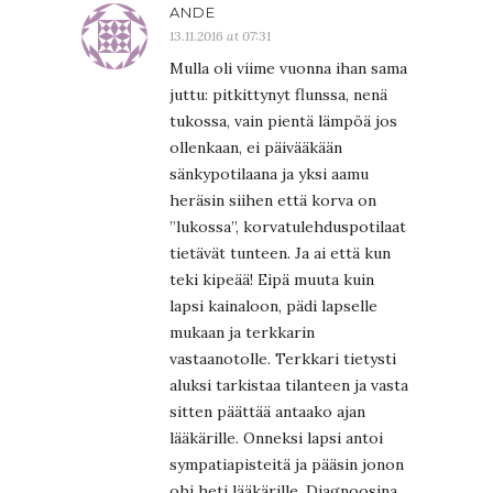
ANDE
13.11.2016 at 07:31
Mulla oli viime vuonna ihan sama
juttu: pitkittynyt flunssa, nenä
tukossa, vain pientä lämpöä jos
ollenkaan, ei päivääkään
sänkypotilaana ja yksi aamu
heräsin siihen että korva on
”lukossa”, korvatulehduspotilaat
tietävät tunteen. Ja ai että kun
teki kipeää! Eipä muuta kuin
lapsi kainaloon, pädi lapselle
mukaan ja terkkarin
vastaanotolle. Terkkari tietysti
aluksi tarkistaa tilanteen ja vasta
sitten päättää antaako ajan
lääkärille. Onneksi lapsi antoi
sympatiapisteitä ja pääsin jonon
ohi heti lääkärille. Diagnoosina