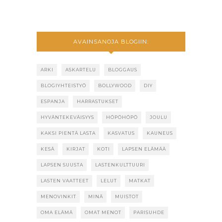
AVAINSANOJA BLOGIIN:
ARKI
ASKARTELU
BLOGGAUS
BLOGIYHTEISTYÖ
BOLLYWOOD
DIY
ESPANJA
HARRASTUKSET
HYVÄNTEKEVÄISYYS
HÖPÖHÖPÖ
JOULU
KAKSI PIENTÄ LASTA
KASVATUS
KAUNEUS
KESÄ
KIRJAT
KOTI
LAPSEN ELÄMÄÄ
LAPSEN SUUSTA
LASTENKULTTUURI
LASTEN VAATTEET
LELUT
MATKAT
MENOVINKIT
MINÄ
MUISTOT
OMA ELÄMÄ
OMAT MENOT
PARISUHDE