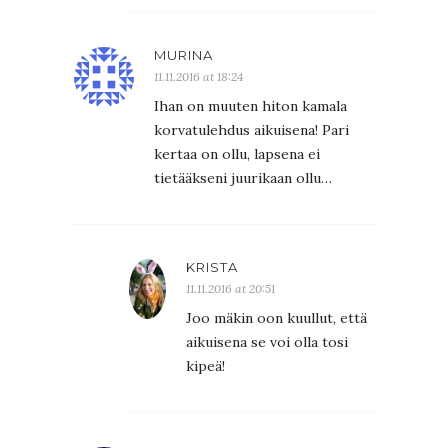
MURINA
11.11.2016 at 18:24
Ihan on muuten hiton kamala
korvatulehdus aikuisena! Pari
kertaa on ollu, lapsena ei
tietääkseni juurikaan ollu…
KRISTA
11.11.2016 at 20:51
Joo mäkin oon kuullut, että
aikuisena se voi olla tosi
kipeä!