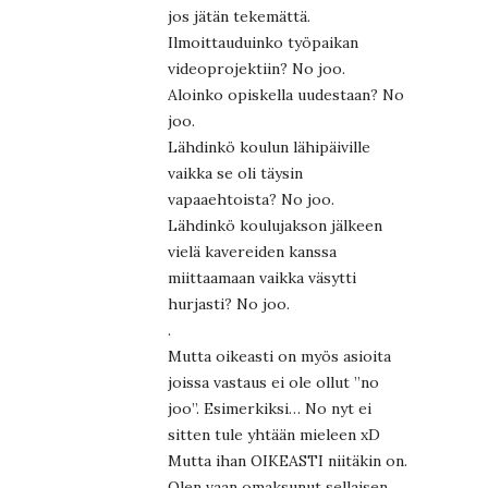
jos jätän tekemättä.
Ilmoittauduinko työpaikan
videoprojektiin? No joo.
Aloinko opiskella uudestaan? No
joo.
Lähdinkö koulun lähipäiville
vaikka se oli täysin
vapaaehtoista? No joo.
Lähdinkö koulujakson jälkeen
vielä kavereiden kanssa
miittaamaan vaikka väsytti
hurjasti? No joo.
.
Mutta oikeasti on myös asioita
joissa vastaus ei ole ollut ”no
joo”. Esimerkiksi… No nyt ei
sitten tule yhtään mieleen xD
Mutta ihan OIKEASTI niitäkin on.
Olen vaan omaksunut sellaisen