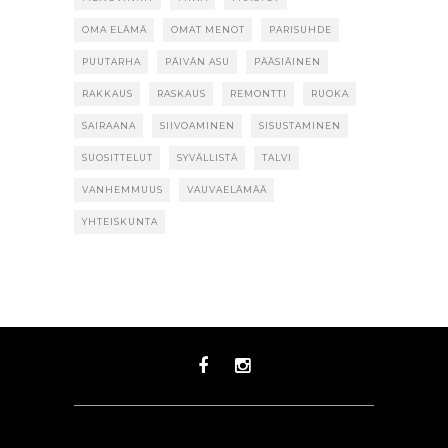
OMA ELÄMÄ
OMAT MENOT
PARISUHDE
PUUTARHA
PÄIVÄN ASU
PÄÄSIÄINEN
RAKKAUS
RASKAUS
REMONTTI
RUOKA
SAIRAANA
SIIVOAMINEN
SISUSTAMINEN
SUOSITTELUT
SYVÄLLISTÄ
TALVI
VANHEMMUUS
VAUVAELÄMÄÄ
YHTEISKUNTA