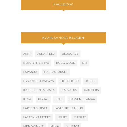
FACEBOOK
AVAINSANOJA BLOGIIN:
ARKI
ASKARTELU
BLOGGAUS
BLOGIYHTEISTYÖ
BOLLYWOOD
DIY
ESPANJA
HARRASTUKSET
HYVÄNTEKEVÄISYYS
HÖPÖHÖPÖ
JOULU
KAKSI PIENTÄ LASTA
KASVATUS
KAUNEUS
KESÄ
KIRJAT
KOTI
LAPSEN ELÄMÄÄ
LAPSEN SUUSTA
LASTENKULTTUURI
LASTEN VAATTEET
LELUT
MATKAT
MENOVINKIT
MINÄ
MUISTOT