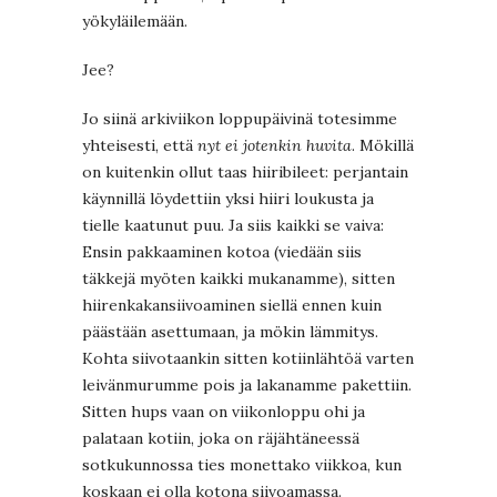
yökyläilemään.
Jee?
Jo siinä arkiviikon loppupäivinä totesimme
yhteisesti, että
nyt
ei jotenkin huvita
. Mökillä
on kuitenkin ollut taas hiiribileet: perjantain
käynnillä löydettiin yksi hiiri loukusta ja
tielle kaatunut puu. Ja siis kaikki se vaiva:
Ensin pakkaaminen kotoa (viedään siis
täkkejä myöten kaikki mukanamme), sitten
hiirenkakansiivoaminen siellä ennen kuin
päästään asettumaan, ja mökin lämmitys.
Kohta siivotaankin sitten kotiinlähtöä varten
leivänmurumme pois ja lakanamme pakettiin.
Sitten hups vaan on viikonloppu ohi ja
palataan kotiin, joka on räjähtäneessä
sotkukunnossa ties monettako viikkoa, kun
koskaan ei olla kotona siivoamassa.