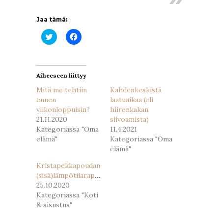
Jaa tämä:
Jaa
Jaa
Twitterissä(Avautuu
Facebookissa(Avautuu
uudessa
uudessa
ikkunassa)
ikkunassa)
Aiheeseen liittyy
Mitä me tehtiin
Kahdenkeskistä
ennen
laatuaikaa (eli
viikonloppuisin?
hiirenkakan
21.11.2020
siivoamista)
Kategoriassa "Oma
11.4.2021
elämä"
Kategoriassa "Oma
elämä"
Kristapekkapoudan
(sisä)lämpötilaraportti
25.10.2020
Kategoriassa "Koti
& sisustus"