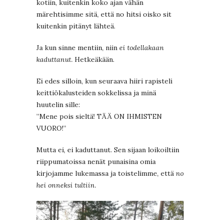
kotiin, kuitenkin koko ajan vähän
märehtisimme sitä, että no hitsi oisko sit
kuitenkin pitänyt lähteä.
Ja kun sinne mentiin, niin
ei todellakaan
kaduttanut
. Hetkeäkään.
Ei edes silloin, kun seuraava hiiri rapisteli
keittiökalusteiden sokkelissa ja minä
huutelin sille:
”Mene pois sieltä! TÄÄ ON IHMISTEN
VUORO!”
Mutta ei, ei kaduttanut. Sen sijaan loikoiltiin
riippumatoissa nenät punaisina omia
kirjojamme lukemassa ja toistelimme, että
no
hei onneksi tultiin
.