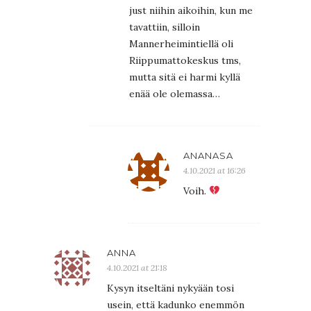
just niihin aikoihin, kun me
tavattiin, silloin
Mannerheimintiellä oli
Riippumattokeskus tms,
mutta sitä ei harmi kyllä
enää ole olemassa…
ANANASA
4.10.2021 at 16:26
Voih.
ANNA
4.10.2021 at 21:18
Kysyn itseltäni nykyään tosi
usein, että kadunko enemmön