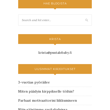
HAE BLOGISTA
KRISTA
krista@puutalobaby.fi
UUSIMMAT KIRJOITUKSET
3-vuotias pyöräilee
Miten päädyin kirppikselle töihin?
Parhaat motivaattorini liikkumiseen
Näin säästimme ruokakuluissa