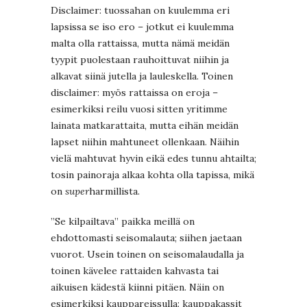
Disclaimer: tuossahan on kuulemma eri
lapsissa se iso ero – jotkut ei kuulemma
malta olla rattaissa, mutta nämä meidän
tyypit puolestaan rauhoittuvat niihin ja
alkavat siinä jutella ja lauleskella. Toinen
disclaimer: myös rattaissa on eroja –
esimerkiksi reilu vuosi sitten yritimme
lainata matkarattaita, mutta eihän meidän
lapset niihin mahtuneet ollenkaan. Näihin
vielä mahtuvat hyvin eikä edes tunnu ahtailta;
tosin painoraja alkaa kohta olla tapissa, mikä
on
super
harmillista.
”Se kilpailtava” paikka meillä on
ehdottomasti seisomalauta; siihen jaetaan
vuorot. Usein toinen on seisomalaudalla ja
toinen kävelee rattaiden kahvasta tai
aikuisen kädestä kiinni pitäen. Näin on
esimerkiksi kauppareissulla: kauppakassit