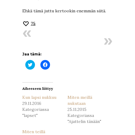
Ehkä tämä juttu kertookin enemmän siitä.
75
Jaa tämä:
Jaa
Jaa
Twitterissä(Avautuu
Facebookissa(Avautuu
uudessa
uudessa
ikkunassa)
ikkunassa)
Aiheeseen liittyy
Kun lapsi nukkuu
Miten meillä
29.11.2016
nukutaan
Kategoriassa
25.11.2015
"lapset"
Kategoriassa
"Ajattelin tänään"
Miten teillä