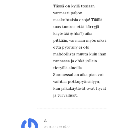
Tässä on kyllä tosiaan
varmasti paljon
maakohtaisia eroja! Täällä
taas tuntuu, että kärryjä
käytetää (ehkä?) aika
pitkään, varmaan myös siksi,
että pyöräily ei ole
mahdollista muuta kuin ihan
rannassa ja ehkä jollain
tietyillä alueilla –
Suomessahan aika pian voi
vaihtaa potkupyöräilyyn,
kun jalkakäytävät ovat hyvät
ja turvalliset.
A
23.11.2017 at 15:33