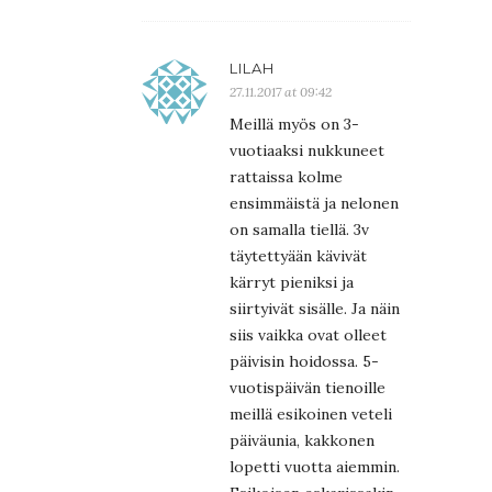
LILAH
27.11.2017 at 09:42
Meillä myös on 3-
vuotiaaksi nukkuneet
rattaissa kolme
ensimmäistä ja nelonen
on samalla tiellä. 3v
täytettyään kävivät
kärryt pieniksi ja
siirtyivät sisälle. Ja näin
siis vaikka ovat olleet
päivisin hoidossa. 5-
vuotispäivän tienoille
meillä esikoinen veteli
päiväunia, kakkonen
lopetti vuotta aiemmin.