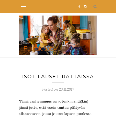
ISOT LAPSET RATTAISSA
Posted on 23.11.2017
Tämä vanhemmuus on jotenkin siitä(kin)
jännä juttu, että usein tuntuu päätyvän
tilanteeseen, jossa joutuu lapsen puolesta