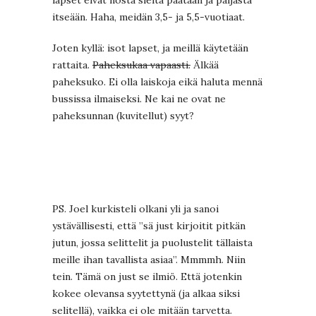
lapset eivät nosta sieltä päätään ja paljasta
itseään. Haha, meidän 3,5- ja 5,5-vuotiaat.
Joten kyllä: isot lapset, ja meillä käytetään
rattaita.
Paheksukaa vapaasti.
Älkää
paheksuko. Ei olla laiskoja eikä haluta mennä
bussissa ilmaiseksi. Ne kai ne ovat ne
paheksunnan (kuvitellut) syyt?
PS. Joel kurkisteli olkani yli ja sanoi
ystävällisesti, että ”sä just kirjoitit pitkän
jutun, jossa selittelit ja puolustelit tällaista
meille ihan tavallista asiaa”. Mmmmh. Niin
tein. Tämä on just se ilmiö. Että jotenkin
kokee olevansa syytettynä (ja alkaa siksi
selitellä), vaikka ei ole mitään tarvetta.