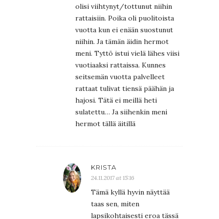
olisi viihtynyt/tottunut niihin
rattaisiin. Poika oli puolitoista
vuotta kun ei enään suostunut
niihin. Ja tämän äidin hermot
meni. Tyttö istui vielä lähes viisi
vuotiaaksi rattaissa. Kunnes
seitsemän vuotta palvelleet
rattaat tulivat tiensä päähän ja
hajosi. Tätä ei meillä heti
sulatettu… Ja siihenkin meni
hermot tällä äitillä
KRISTA
24.11.2017 at 15:16
Tämä kyllä hyvin näyttää
taas sen, miten
lapsikohtaisesti eroa tässä