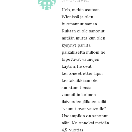
23.11.2017 at 23:42
Heh, mekin asutaan
Wienissä ja olen
huomannut saman.
Kukaan ei ole sanonut
mitään mutta kun olen
kysynyt parilta
paikalliselta milloin he
lopettivat vaunujen
käytön, he ovat
kertoneet ettei lapsi
kertakaikkiaan ole
suostunut enää
vaunuihin kolmen
ikävuoden jälkeen, sillä
”vaunut ovat vauvoille”.
Useampikin on sanonut
näin! No onneksi meidän
4,5-vuotias