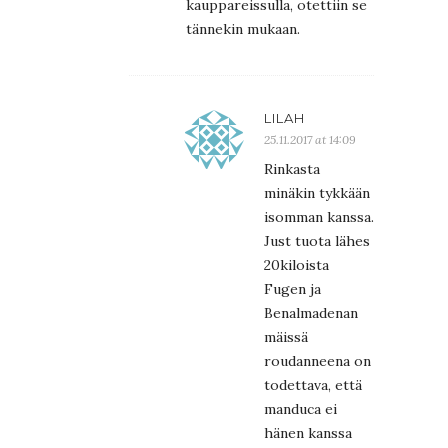
kauppareissulla, otettiin se
tännekin mukaan.
LILAH
25.11.2017 at 14:09
Rinkasta
minäkin tykkään
isomman kanssa.
Just tuota lähes
20kiloista
Fugen ja
Benalmadenan
mäissä
roudanneena on
todettava, että
manduca ei
hänen kanssa