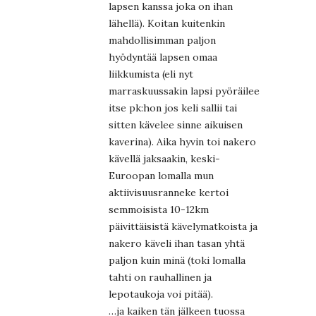
lapsen kanssa joka on ihan
lähellä). Koitan kuitenkin
mahdollisimman paljon
hyödyntää lapsen omaa
liikkumista (eli nyt
marraskuussakin lapsi pyöräilee
itse pk:hon jos keli sallii tai
sitten kävelee sinne aikuisen
kaverina). Aika hyvin toi nakero
kävellä jaksaakin, keski-
Euroopan lomalla mun
aktiivisuusranneke kertoi
semmoisista 10-12km
päivittäisistä kävelymatkoista ja
nakero käveli ihan tasan yhtä
paljon kuin minä (toki lomalla
tahti on rauhallinen ja
lepotaukoja voi pitää).
…ja kaiken tän jälkeen tuossa