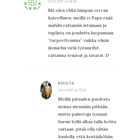
23.11.2017 at 14:45
Mä olen ehkä himpun verran
kateellinen, meillä ei Papu enää
mahdu rattaisiin istumaan ja
tuplista on jouduttu luopumaan
”tarpeettomina” vaikka olisin
ilomielin vielä työnnellyt
rattaissa tenavat ja tavarat :D
KRISTA
24.11.2017 at 15:01
Meillä pituuden puolesta
noissa mennään pitkään,
mutta painoraja tosiaan
harmi kyllä alkaa tulla kohta
vastaan, pitää olla vähän
kuulolla, että kestääköhän.