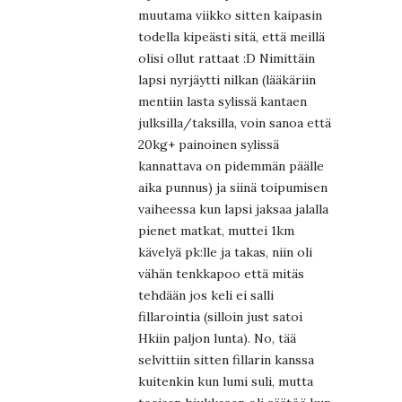
muutama viikko sitten kaipasin
todella kipeästi sitä, että meillä
olisi ollut rattaat :D Nimittäin
lapsi nyrjäytti nilkan (lääkäriin
mentiin lasta sylissä kantaen
julksilla/taksilla, voin sanoa että
20kg+ painoinen sylissä
kannattava on pidemmän päälle
aika punnus) ja siinä toipumisen
vaiheessa kun lapsi jaksaa jalalla
pienet matkat, muttei 1km
kävelyä pk:lle ja takas, niin oli
vähän tenkkapoo että mitäs
tehdään jos keli ei salli
fillarointia (silloin just satoi
Hkiin paljon lunta). No, tää
selvittiin sitten fillarin kanssa
kuitenkin kun lumi suli, mutta