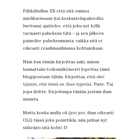
Pähkähullua. Eli että sitä omissa
mielikuvissaan (tai keskustelupalstoilta
luettuna) ajattelee, että joku nyt kyllä
varmasti paheksuu tätä – ja sen jälkeen
paineilee paheksunnasta, vaikka sitä ei
oikeasti reaalimaailmassa kohtaisikaan.
Näin kun tämän kirjoittaa auki, minun
kannattaisi todennäköisesti lopettaa tämä
blogipostaus tähän. Kirjoittaa, että
okei
tajusin, että tämä on ihan typerää
. Piste. Tai
jopa delete. Kirjoitanpa tänään jostain ihan
muusta.
Mutta koska mulla oli (joo joo, ihan oikeasti
OLI) tässä joku pointtikin, niin jatkan nyt
sitkeästi sitä kohti :D