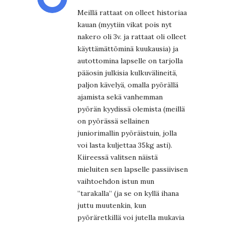
Meillä rattaat on olleet historiaa
kauan (myytiin vikat pois nyt
nakero oli 3v. ja rattaat oli olleet
käyttämättöminä kuukausia) ja
autottomina lapselle on tarjolla
pääosin julkisia kulkuvälineitä,
paljon kävelyä, omalla pyörällä
ajamista sekä vanhemman
pyörän kyydissä olemista (meillä
on pyörässä sellainen
juniorimallin pyöräistuin, jolla
voi lasta kuljettaa 35kg asti).
Kiireessä valitsen näistä
mieluiten sen lapselle passiivisen
vaihtoehdon istun mun
”tarakalla” (ja se on kyllä ihana
juttu muutenkin, kun
pyöräretkillä voi jutella mukavia