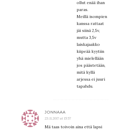
ollut enää ihan
paras.
Meillä isompien
kanssa rattaat
jäi siinä 2,5v,
mutta 3,5v
laiskajaakko
kiipeää kyytiin
yhä mielellään
jos päästetään,
mitä kyllä
arjessa ei juuri
tapahdu.
JONNAAA
23.11.2017 at 15:57
Mä taas toivoin aina että lapsi