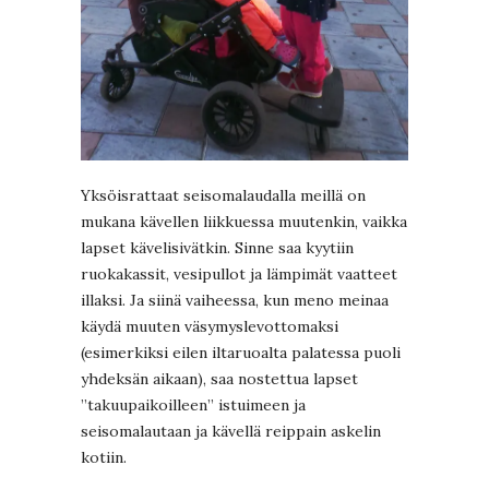
Yksöisrattaat seisomalaudalla meillä on
mukana kävellen liikkuessa muutenkin, vaikka
lapset kävelisivätkin. Sinne saa kyytiin
ruokakassit, vesipullot ja lämpimät vaatteet
illaksi. Ja siinä vaiheessa, kun meno meinaa
käydä muuten väsymyslevottomaksi
(esimerkiksi eilen iltaruoalta palatessa puoli
yhdeksän aikaan), saa nostettua lapset
”takuupaikoilleen” istuimeen ja
seisomalautaan ja kävellä reippain askelin
kotiin.