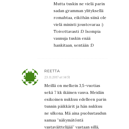
Mutta tuskin ne vielä parin
sadan gramman ylityksellä
romahtaa, eiköhän siinä ole
vielä ministi joustovaraa :)
Toivottavasti :D Isompia
vaunuja tuskin enää
hankitaan, sentään :D
REETTA
23.11.2017 at 14:51
Meillä on melkein 3,5-vuotias
sekä 7 kk ikäinen vauva. Meidän
esikoinen nukkuu edelleen parin
tunnin päikkärit ja hän nukkuu
ne ulkona. Mä aina puolustaudun
samaa ”näkymätöntä
vastaväittelijää” vastaan sillä,