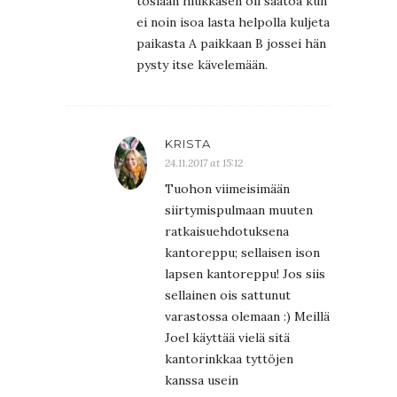
tosiaan hiukkasen oli säätöä kun
ei noin isoa lasta helpolla kuljeta
paikasta A paikkaan B jossei hän
pysty itse kävelemään.
KRISTA
24.11.2017 at 15:12
Tuohon viimeisimään
siirtymispulmaan muuten
ratkaisuehdotuksena
kantoreppu; sellaisen ison
lapsen kantoreppu! Jos siis
sellainen ois sattunut
varastossa olemaan :) Meillä
Joel käyttää vielä sitä
kantorinkkaa tyttöjen
kanssa usein