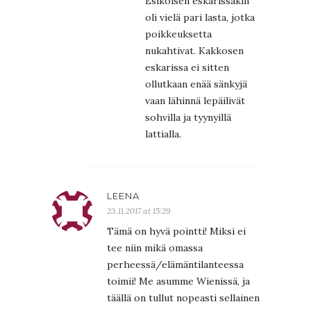
Esikoisen eskarissakin
oli vielä pari lasta, jotka
poikkeuksetta
nukahtivat. Kakkosen
eskarissa ei sitten
ollutkaan enää sänkyjä
vaan lähinnä lepäilivät
sohvilla ja tyynyillä
lattialla.
LEENA
23.11.2017 at 15:29
Tämä on hyvä pointti! Miksi ei
tee niin mikä omassa
perheessä/elämäntilanteessa
toimii! Me asumme Wienissä, ja
täällä on tullut nopeasti sellainen