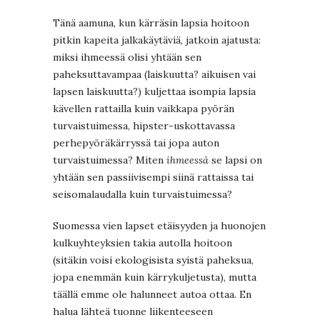
Tänä aamuna, kun kärräsin lapsia hoitoon
pitkin kapeita jalkakäytäviä, jatkoin ajatusta:
miksi ihmeessä olisi yhtään sen
paheksuttavampaa (laiskuutta? aikuisen vai
lapsen laiskuutta?) kuljettaa isompia lapsia
kävellen rattailla kuin vaikkapa pyörän
turvaistuimessa, hipster-uskottavassa
perhepyöräkärryssä tai jopa auton
turvaistuimessa? Miten
ihmeessä
se lapsi on
yhtään sen passiivisempi siinä rattaissa tai
seisomalaudalla kuin turvaistuimessa?
Suomessa vien lapset etäisyyden ja huonojen
kulkuyhteyksien takia autolla hoitoon
(sitäkin voisi ekologisista syistä paheksua,
jopa enemmän kuin kärrykuljetusta), mutta
täällä emme ole halunneet autoa ottaa. En
halua lähteä tuonne liikenteeseen