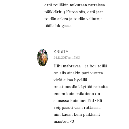
että teilläkin nukutaan rattaissa
päikkärit ;) Kiitos siis, että jaat
teidän arkea ja teidän valintoja
täällä blogissa.
KRISTA
24.11.2017 at 15:03
Hihi mahtavaa – ja hei, teillä
on siis ainakin pari vuotta
vielä aikaa hyvällä
omatunnolla käyttää rattaita
ennen kuin esikoinen on
samassa kuin meillä :D Eli
reippaasti vaan rattaissa
niin kauan kuin päikkärit
maistuu <3