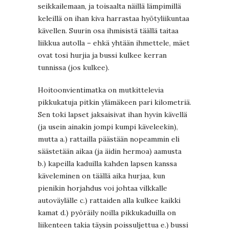
seikkailemaan, ja toisaalta näillä lämpimillä
keleillä on ihan kiva harrastaa hyötyliikuntaa
kävellen. Suurin osa ihmisistä täällä taitaa
liikkua autolla – ehkä yhtään ihmettele, mäet
ovat tosi hurjia ja bussi kulkee kerran
tunnissa (jos kulkee).
Hoitoonvientimatka on mutkittelevia
pikkukatuja pitkin ylämäkeen pari kilometriä.
Sen toki lapset jaksaisivat ihan hyvin kävellä
(ja usein ainakin jompi kumpi käveleekin),
mutta a.) rattailla päästään nopeammin eli
säästetään aikaa (ja äidin hermoa) aamusta
b.) kapeilla kaduilla kahden lapsen kanssa
käveleminen on täällä aika hurjaa, kun
pienikin horjahdus voi johtaa vilkkalle
autoväylälle c.) rattaiden alla kulkee kaikki
kamat d.) pyöräily noilla pikkukaduilla on
liikenteen takia täysin poissuljettua e.) bussi