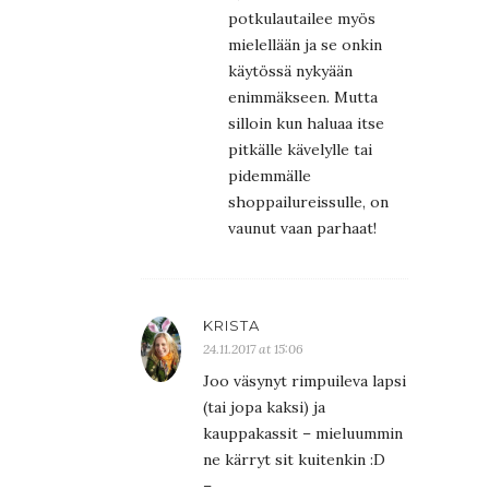
potkulautailee myös
mielellään ja se onkin
käytössä nykyään
enimmäkseen. Mutta
silloin kun haluaa itse
pitkälle kävelylle tai
pidemmälle
shoppailureissulle, on
vaunut vaan parhaat!
KRISTA
24.11.2017 at 15:06
Joo väsynyt rimpuileva lapsi
(tai jopa kaksi) ja
kauppakassit – mieluummin
ne kärryt sit kuitenkin :D
–