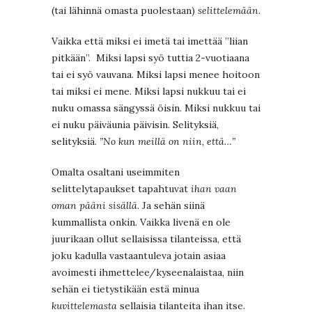
(tai lähinnä omasta puolestaan)
selittelemään
.
Vaikka että miksi ei imetä tai imettää ”liian
pitkään”. Miksi lapsi syö tuttia 2-vuotiaana
tai ei syö vauvana. Miksi lapsi menee hoitoon
tai miksi ei mene. Miksi lapsi nukkuu tai ei
nuku omassa sängyssä öisin. Miksi nukkuu tai
ei nuku päiväunia päivisin. Selityksiä,
selityksiä.
”No kun meillä on niin, että…”
Omalta osaltani useimmiten
selittelytapaukset tapahtuvat
ihan vaan
oman pääni sisällä
. Ja sehän siinä
kummallista onkin. Vaikka livenä en ole
juurikaan ollut sellaisissa tilanteissa, että
joku kadulla vastaantuleva jotain asiaa
avoimesti ihmettelee/kyseenalaistaa, niin
sehän ei tietystikään estä minua
kuvittelemasta
sellaisia tilanteita ihan itse.