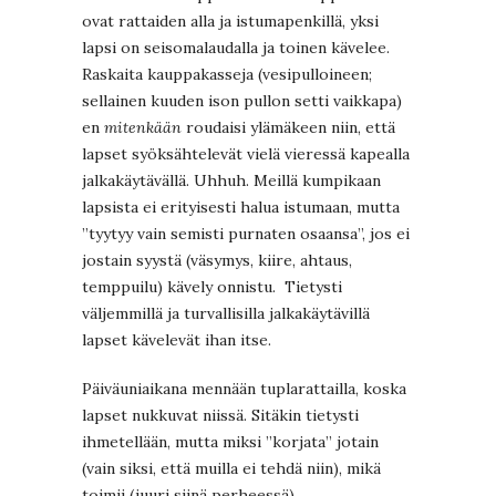
ovat rattaiden alla ja istumapenkillä, yksi
lapsi on seisomalaudalla ja toinen kävelee.
Raskaita kauppakasseja (vesipulloineen;
sellainen kuuden ison pullon setti vaikkapa)
en
mitenkään
roudaisi ylämäkeen niin, että
lapset syöksähtelevät vielä vieressä kapealla
jalkakäytävällä. Uhhuh. Meillä kumpikaan
lapsista ei erityisesti halua istumaan, mutta
”tyytyy vain semisti purnaten osaansa”, jos ei
jostain syystä (väsymys, kiire, ahtaus,
temppuilu) kävely onnistu. Tietysti
väljemmillä ja turvallisilla jalkakäytävillä
lapset kävelevät ihan itse.
Päiväuniaikana mennään tuplarattailla, koska
lapset nukkuvat niissä. Sitäkin tietysti
ihmetellään, mutta miksi ”korjata” jotain
(vain siksi, että muilla ei tehdä niin), mikä
toimii (juuri siinä perheessä)