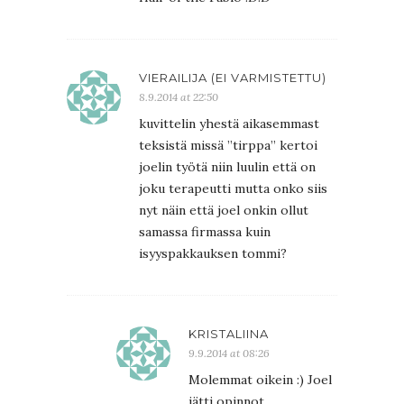
VIERAILIJA (EI VARMISTETTU)
8.9.2014 at 22:50
kuvittelin yhestä aikasemmast
teksistä missä ”tirppa” kertoi
joelin työtä niin luulin että on
joku terapeutti mutta onko siis
nyt näin että joel onkin ollut
samassa firmassa kuin
isyyspakkauksen tommi?
KRISTALIINA
9.9.2014 at 08:26
Molemmat oikein :) Joel
jätti opinnot