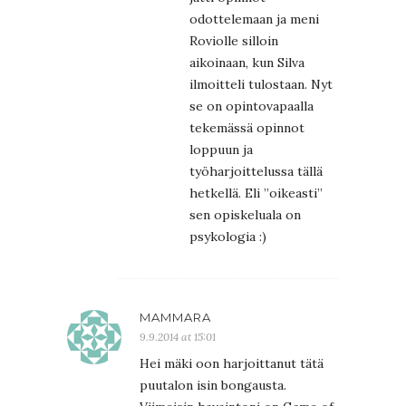
odottelemaan ja meni
Roviolle silloin
aikoinaan, kun Silva
ilmoitteli tulostaan. Nyt
se on opintovapaalla
tekemässä opinnot
loppuun ja
työharjoittelussa tällä
hetkellä. Eli ”oikeasti”
sen opiskeluala on
psykologia :)
MAMMARA
9.9.2014 at 15:01
Hei mäki oon harjoittanut tätä
puutalon isin bongausta.