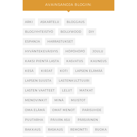
AVAINSANOJA BLOGIIN:
ARKI
ASKARTELU
BLOGGAUS
BLOGIYHTEISTYÖ
BOLLYWOOD
DIY
ESPANJA
HARRASTUKSET
HYVÄNTEKEVÄISYYS
HÖPÖHÖPÖ
JOULU
KAKSI PIENTÄ LASTA
KASVATUS
KAUNEUS
KESÄ
KIRJAT
KOTI
LAPSEN ELÄMÄÄ
LAPSEN SUUSTA
LASTENKULTTUURI
LASTEN VAATTEET
LELUT
MATKAT
MENOVINKIT
MINÄ
MUISTOT
OMA ELÄMÄ
OMAT MENOT
PARISUHDE
PUUTARHA
PÄIVÄN ASU
PÄÄSIÄINEN
RAKKAUS
RASKAUS
REMONTTI
RUOKA