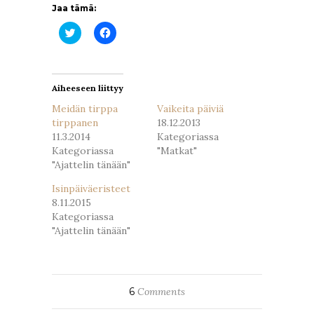
Jaa tämä:
Jaa
Jaa
Twitterissä(Avautuu
Facebookissa(Avautuu
uudessa
uudessa
ikkunassa)
ikkunassa)
Aiheeseen liittyy
Meidän tirppa
Vaikeita päiviä
tirppanen
18.12.2013
11.3.2014
Kategoriassa
Kategoriassa
"Matkat"
"Ajattelin tänään"
Isinpäiväeristeet
8.11.2015
Kategoriassa
"Ajattelin tänään"
6
Comments