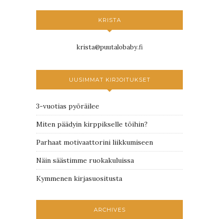
KRISTA
krista@puutalobaby.fi
UUSIMMAT KIRJOITUKSET
3-vuotias pyöräilee
Miten päädyin kirppikselle töihin?
Parhaat motivaattorini liikkumiseen
Näin säästimme ruokakuluissa
Kymmenen kirjasuositusta
ARCHIVES