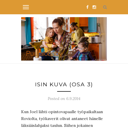
ISIN KUVA (OSA 3)
Posted on 6.9.2014
Kun Joel lähti opintovapaalle työpaikaltaan
Roviolta, työkaverit olivat antaneet hänelle
läksiäislahjaksi taulun. Siihen jokainen