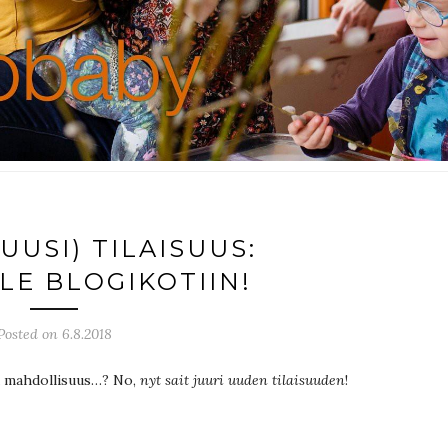
UUSI) TILAISUUS:
E BLOGIKOTIIN!
Posted on 6.8.2018
kä mahdollisuus…? No,
nyt sait juuri uuden tilaisuuden
!