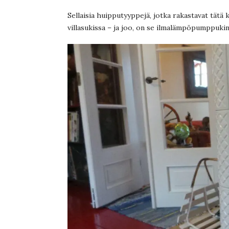
Sellaisia huipputyyppejä, jotka rakastavat tätä 
villasukissa – ja joo, on se ilmalämpöpumppukin