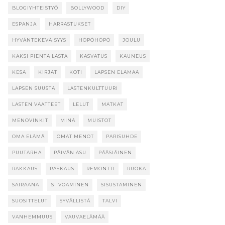
BLOGIYHTEISTYÖ
BOLLYWOOD
DIY
ESPANJA
HARRASTUKSET
HYVÄNTEKEVÄISYYS
HÖPÖHÖPÖ
JOULU
KAKSI PIENTÄ LASTA
KASVATUS
KAUNEUS
KESÄ
KIRJAT
KOTI
LAPSEN ELÄMÄÄ
LAPSEN SUUSTA
LASTENKULTTUURI
LASTEN VAATTEET
LELUT
MATKAT
MENOVINKIT
MINÄ
MUISTOT
OMA ELÄMÄ
OMAT MENOT
PARISUHDE
PUUTARHA
PÄIVÄN ASU
PÄÄSIÄINEN
RAKKAUS
RASKAUS
REMONTTI
RUOKA
SAIRAANA
SIIVOAMINEN
SISUSTAMINEN
SUOSITTELUT
SYVÄLLISTÄ
TALVI
VANHEMMUUS
VAUVAELÄMÄÄ