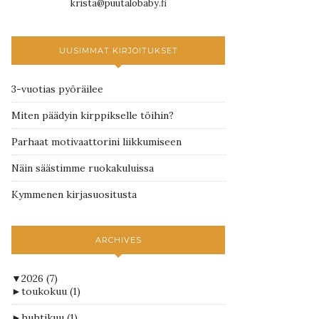
krista@puutalobaby.fi
UUSIMMAT KIRJOITUKSET
3-vuotias pyöräilee
Miten päädyin kirppikselle töihin?
Parhaat motivaattorini liikkumiseen
Näin säästimme ruokakuluissa
Kymmenen kirjasuositusta
ARCHIVES
▼
2026
(7)
►
toukokuu
(1)
►
huhtikuu
(1)