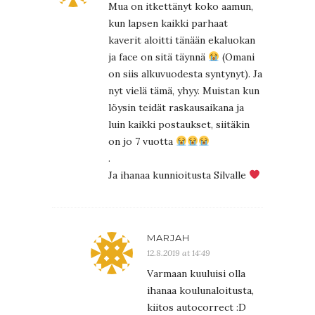
Mua on itkettänyt koko aamun,
kun lapsen kaikki parhaat
kaverit aloitti tänään ekaluokan
ja face on sitä täynnä
(Omani
on siis alkuvuodesta syntynyt). Ja
nyt vielä tämä, yhyy. Muistan kun
löysin teidät raskausaikana ja
luin kaikki postaukset, siitäkin
on jo 7 vuotta
.
Ja ihanaa kunnioitusta Silvalle
MARJAH
12.8.2019 at 14:49
Varmaan kuuluisi olla
ihanaa koulunaloitusta,
kiitos autocorrect :D