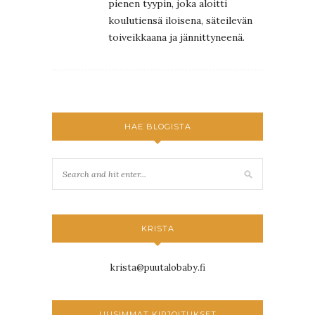
pienen tyypin, joka aloitti
koulutiensä iloisena, säteilevän
toiveikkaana ja jännittyneenä.
HAE BLOGISTA
KRISTA
krista@puutalobaby.fi
UUSIMMAT KIRJOITUKSET