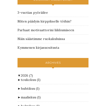
3-vuotias pyöräilee
Miten päädyin kirppikselle töihin?
Parhaat motivaattorini liikkumiseen
Näin säästimme ruokakuluissa
Kymmenen kirjasuositusta
ARCHIVES
▼
2026
(7)
►
toukokuu
(1)
►
huhtikuu
(1)
►
maaliskuu
(1)
►
helmikuu
(1)