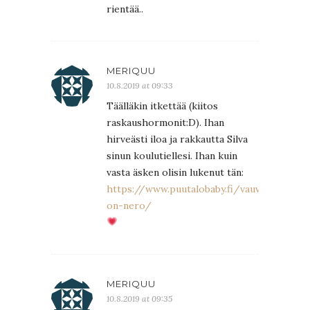
rientää..
MERIQUU
10.8.2019 at 09:33
Täälläkin itkettää (kiitos
raskaushormonit:D). Ihan
hirveästi iloa ja rakkautta Silva
sinun koulutiellesi. Ihan kuin
vasta äsken olisin lukenut tän:
https://www.puutalobaby.fi/vauvani-
on-nero/
MERIQUU
10.8.2019 at 09:35