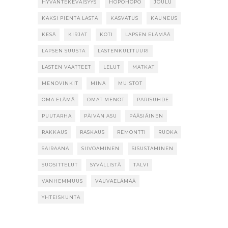
HYVÄNTEKEVÄISYYS
HÖPÖHÖPÖ
JOULU
KAKSI PIENTÄ LASTA
KASVATUS
KAUNEUS
KESÄ
KIRJAT
KOTI
LAPSEN ELÄMÄÄ
LAPSEN SUUSTA
LASTENKULTTUURI
LASTEN VAATTEET
LELUT
MATKAT
MENOVINKIT
MINÄ
MUISTOT
OMA ELÄMÄ
OMAT MENOT
PARISUHDE
PUUTARHA
PÄIVÄN ASU
PÄÄSIÄINEN
RAKKAUS
RASKAUS
REMONTTI
RUOKA
SAIRAANA
SIIVOAMINEN
SISUSTAMINEN
SUOSITTELUT
SYVÄLLISTÄ
TALVI
VANHEMMUUS
VAUVAELÄMÄÄ
YHTEISKUNTA