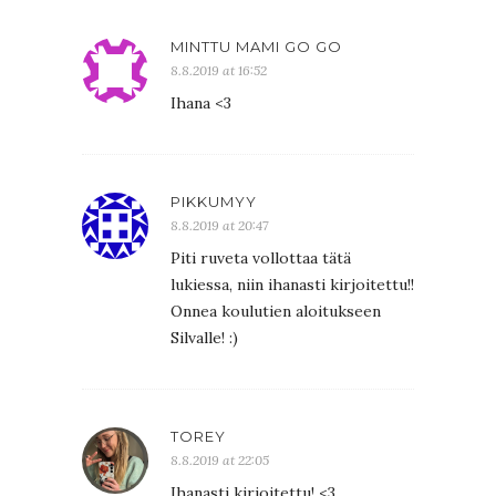
MINTTU MAMI GO GO
8.8.2019 at 16:52
Ihana <3
PIKKUMYY
8.8.2019 at 20:47
Piti ruveta vollottaa tätä
lukiessa, niin ihanasti kirjoitettu!!
Onnea koulutien aloitukseen
Silvalle! :)
TOREY
8.8.2019 at 22:05
Ihanasti kirjoitettu! <3