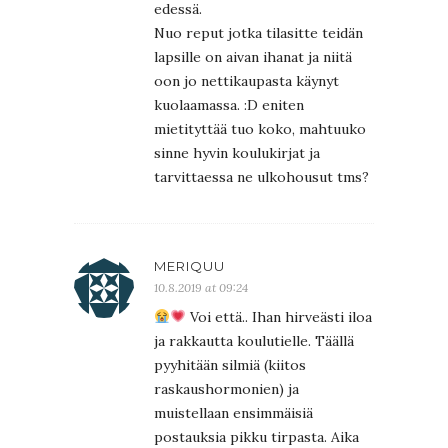
edessä.
Nuo reput jotka tilasitte teidän
lapsille on aivan ihanat ja niitä
oon jo nettikaupasta käynyt
kuolaamassa. :D eniten
mietityttää tuo koko, mahtuuko
sinne hyvin koulukirjat ja
tarvittaessa ne ulkohousut tms?
MERIQUU
10.8.2019 at 09:24
Voi että.. Ihan hirveästi iloa
ja rakkautta koulutielle. Täällä
pyyhitään silmiä (kiitos
raskaushormonien) ja
muistellaan ensimmäisiä
postauksia pikku tirpasta. Aika