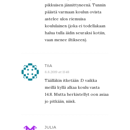
pikkuisen jännittyneenä. Tunnin
päästä varmaan koulun ovista
astelee ulos riemuisa
koululainen (joka ei todellakaan
halua tulla äidin seuraksi kotiin,
vaan menee iltikseen).
TIIA
8.8.2019 at 11:48
Täälläkin itketään :D vaikka
meillä kyllä alkaa koulu vasta
14.8. Mutta herkistellyt oon asiaa
jo pitkään, niisk.
JULIA