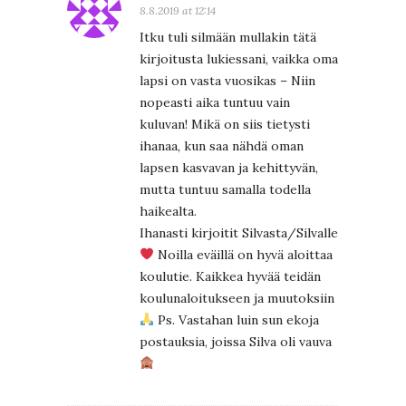
8.8.2019 at 12:14
Itku tuli silmään mullakin tätä
kirjoitusta lukiessani, vaikka oma
lapsi on vasta vuosikas – Niin
nopeasti aika tuntuu vain
kuluvan! Mikä on siis tietysti
ihanaa, kun saa nähdä oman
lapsen kasvavan ja kehittyvän,
mutta tuntuu samalla todella
haikealta.
Ihanasti kirjoitit Silvasta/Silvalle
Noilla eväillä on hyvä aloittaa
koulutie. Kaikkea hyvää teidän
koulunaloitukseen ja muutoksiin
Ps. Vastahan luin sun ekoja
postauksia, joissa Silva oli vauva