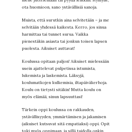
mene juttelemaan tai pyydä leikkiin. Hymyile,
ota huomioon, sano ystävällisiä sanoja.
Muista, että surutkin aina selvitetään – ja me
selvitään yhdessä kaikesta. Kerro, jos sinua
harmittaa tai tunnet surua. Vaikka
pienestäkin asiasta tai jonkun toisen lapsen
puolesta. Aikuiset auttavat!
Koulussa opitaan paljon! Aikuiset mielessään
usein ajattelevat pulpetissa istumista,
lukemista ja laskemista. Läksyjä,
koulumatkojen kulkemisia, iltapäiväkerhoja.
Koulu on tietysti sitäkin! Mutta koulu on
myös elämää, sinun lapsuuttasi!
Tärkein oppi koulussa on rakkauden,
ystävällisyyden, ymmärtämisen ja jakamisen
(aikuiset kutsuvat sitä empatiaksi) oppi. Opit
toki myös oppimaan, ja sillä taidolla onkin