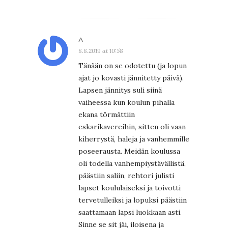
A
8.8.2019 at 10:58
Tänään on se odotettu (ja lopun
ajat jo kovasti jännitetty päivä).
Lapsen jännitys suli siinä
vaiheessa kun koulun pihalla
ekana törmättiin
eskarikavereihin, sitten oli vaan
kiherrystä, haleja ja vanhemmille
poseerausta. Meidän koulussa
oli todella vanhempiystävällistä,
päästiin saliin, rehtori julisti
lapset koululaiseksi ja toivotti
tervetulleiksi ja lopuksi päästiin
saattamaan lapsi luokkaan asti.
Sinne se sit jäi, iloisena ja