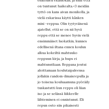
esikoinen ekaluokan, ja sniif että
on tuntunut haikealta.<3 meidän
tyttö on kans aivan monikolla, ja
vielä eskarissa käytti kånken
mini -reppua. Olin tyytyväisenä
ajatellut, että se on nii hyvä
reppu että se menee hyvin vielä
ensimmäiset luokatkin, kunnes
edellisenä iltana ennen koulun
alkua kokeiltii mahtuuko
reppuun kirja, ja hups ei
mahtunutkaan. Reppana joutui
aloittamaan koulutaipaleensa
jollakin random-ilmaisrepulla ja
jo toisena kouluaamuna pyöräily
tuskastutti kun reppu oli liian
iso ja se selässä liikkeelle
lähteminen ei onnistunut. Eli
repun osto siis pikaisesti