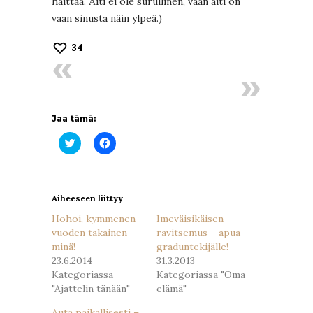
haittaa. Äiti ei ole surullinen, vaan äiti on
vaan sinusta näin ylpeä.)
34
Jaa tämä:
Jaa
Jaa
Twitterissä(Avautuu
Facebookissa(Avautuu
uudessa
uudessa
ikkunassa)
ikkunassa)
Aiheeseen liittyy
Hohoi, kymmenen
Imeväisikäisen
vuoden takainen
ravitsemus – apua
minä!
graduntekijälle!
23.6.2014
31.3.2013
Kategoriassa
Kategoriassa "Oma
"Ajattelin tänään"
elämä"
Auta paikallisesti –