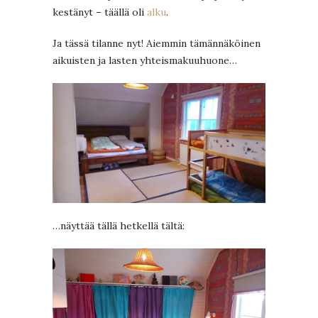
kestänyt – täällä oli
alku
.
Ja tässä tilanne nyt! Aiemmin tämännäköinen
aikuisten ja lasten yhteismakuuhuone…
…näyttää tällä hetkellä tältä: