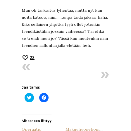
Mun oli tarkoitus lyhentää, mutta nyt kun
noita katsoo, niin… …enpä taida jaksaa, haha.
Eiks sellainen ylipitkä tyyli ollut jotenkin
trendikästäkin jossain vaiheessa? Tai ehkä
se trendi meni jo? Tässä kun muutenkin näin
trendien aallonharjalla eletään, heh.
23
Jaa tämä:
Jaa
Jaa
Twitterissä(Avautuu
Facebookissa(Avautuu
uudessa
uudessa
ikkunassa)
ikkunassa)
Aiheeseen liittyy
Operaatio
Makuuhuonehommia