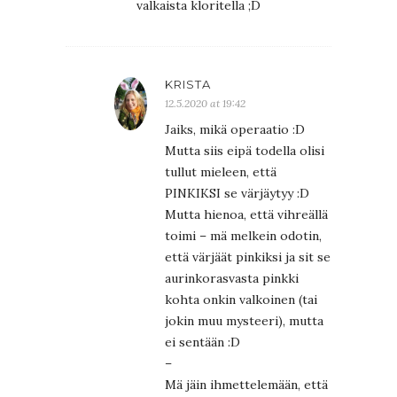
valkaista kloritella ;D
KRISTA
12.5.2020 at 19:42
Jaiks, mikä operaatio :D
Mutta siis eipä todella olisi
tullut mieleen, että
PINKIKSI se värjäytyy :D
Mutta hienoa, että vihreällä
toimi – mä melkein odotin,
että värjäät pinkiksi ja sit se
aurinkorasvasta pinkki
kohta onkin valkoinen (tai
jokin muu mysteeri), mutta
ei sentään :D
–
Mä jäin ihmettelemään, että