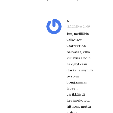
A
12.5.2020 at 21:06
Juu, meilläkin
valkoiset
vaatteet on
harvassa, eikä
kirjavissa noin
näkynytkään
(tarkalla syynillä
pystyin
bongaamaan
lapsen
värikkäistä
kesämekoista
hitusen, mutta
noissa