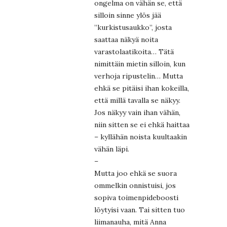
ongelma on vähän se, että
silloin sinne ylös jää
”kurkistusaukko”, josta
saattaa näkyä noita
varastolaatikoita… Tätä
nimittäin mietin silloin, kun
verhoja ripustelin… Mutta
ehkä se pitäisi ihan kokeilla,
että millä tavalla se näkyy.
Jos näkyy vain ihan vähän,
niin sitten se ei ehkä haittaa
– kyllähän noista kuultaakin
vähän läpi.
–
Mutta joo ehkä se suora
ommelkin onnistuisi, jos
sopiva toimenpideboosti
löytyisi vaan. Tai sitten tuo
liimanauha, mitä Anna