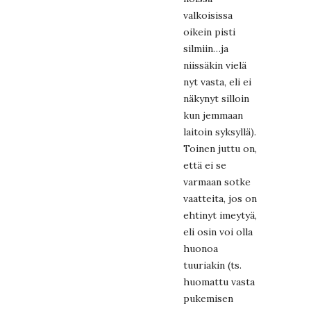
valkoisissa
oikein pisti
silmiin…ja
niissäkin vielä
nyt vasta, eli ei
näkynyt silloin
kun jemmaan
laitoin syksyllä).
Toinen juttu on,
että ei se
varmaan sotke
vaatteita, jos on
ehtinyt imeytyä,
eli osin voi olla
huonoa
tuuriakin (ts.
huomattu vasta
pukemisen