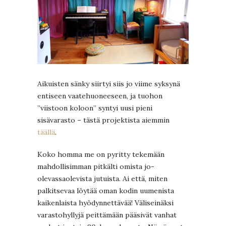
Aikuisten sänky siirtyi siis jo viime syksynä
entiseen vaatehuoneeseen, ja tuohon
”viistoon koloon” syntyi uusi pieni
sisävarasto – tästä projektista aiemmin
täällä
.
Koko homma me on pyritty tekemään
mahdollisimman pitkälti omista jo-
olevassaolevista jutuista. Ai että, miten
palkitsevaa löytää oman kodin uumenista
kaikenlaista hyödynnettävää! Väliseinäksi
varastohyllyjä peittämään pääsivät vanhat