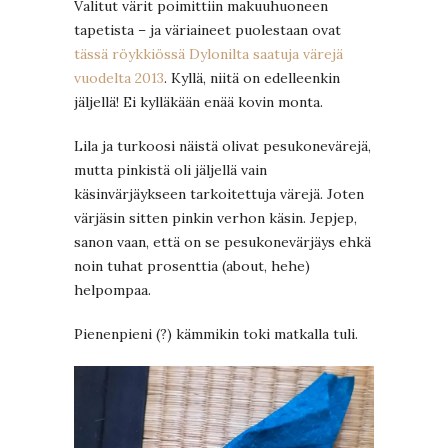
Valitut värit poimittiin makuuhuoneen
tapetista – ja väriaineet puolestaan ovat
tässä röykkiössä Dylonilta saatuja värejä
vuodelta 2013
. Kyllä, niitä on edelleenkin
jäljellä! Ei kylläkään enää kovin monta.
Lila ja turkoosi näistä olivat pesukonevärejä,
mutta pinkistä oli jäljellä vain
käsinvärjäykseen tarkoitettuja värejä. Joten
värjäsin sitten pinkin verhon käsin. Jepjep,
sanon vaan, että on se pesukonevärjäys ehkä
noin tuhat prosenttia (about, hehe)
helpompaa.
Pienenpieni (?) kämmikin toki matkalla tuli.