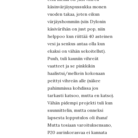
käsinvärjäyspussukka monen
vuoden takaa, joten eikun
värjäyshommiin (siis Dylonin
käsivärihän on just pop, niin
helppoo kun riittää 40 asteinen
vesi ja senkus antaa olla kun
ekaksi on vähän sekoitellut).
Puuh, tuli kauniin vihreät
vaatteet ja se pinkkikin
haalistui/melkein kokonaan
peittyi vihreän alle (näkee
pahimmissa kohdissa jos
tarkasti katsoo, mutta en katso).
Vähän pidempi projekti tuli kun
suunnittelin, mutta onneksi
lapsesta lopputulos oli ihana!
Mutta tosiaan varoituksensano,
P20 aurinkorasvaa ei kannata