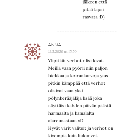
jälkeen että
pitää lapsi
rasvata :D).
ANNA
12.5.2020 at 15:50
Ylipitkät verhot olisi kivat.
Meillä vaan pyörii niin paljon
hiekkaa ja koirankarvoja yms
pitkin kämppää että verhot
olisivat vaan yksi
pölynkerääjäläjä lisää joka
näyttäisi kahden päivän päästä
harmaalta ja kamalalta
alareunastaan xD
Hyvät värit valitsit ja verhot on
kivempia kuin liukuovet.