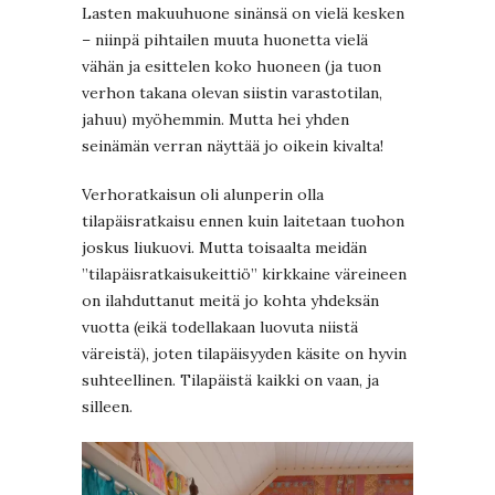
Lasten makuuhuone sinänsä on vielä kesken
– niinpä pihtailen muuta huonetta vielä
vähän ja esittelen koko huoneen (ja tuon
verhon takana olevan siistin varastotilan,
jahuu) myöhemmin. Mutta hei yhden
seinämän verran näyttää jo oikein kivalta!
Verhoratkaisun oli alunperin olla
tilapäisratkaisu ennen kuin laitetaan tuohon
joskus liukuovi. Mutta toisaalta meidän
”tilapäisratkaisukeittiö” kirkkaine väreineen
on ilahduttanut meitä jo kohta yhdeksän
vuotta (eikä todellakaan luovuta niistä
väreistä), joten tilapäisyyden käsite on hyvin
suhteellinen. Tilapäistä kaikki on vaan, ja
silleen.