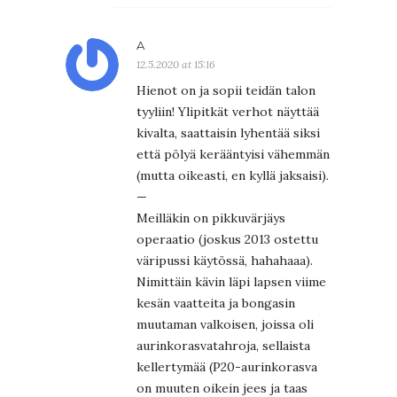
A
12.5.2020 at 15:16
Hienot on ja sopii teidän talon
tyyliin! Ylipitkät verhot näyttää
kivalta, saattaisin lyhentää siksi
että pölyä kerääntyisi vähemmän
(mutta oikeasti, en kyllä jaksaisi).
—
Meilläkin on pikkuvärjäys
operaatio (joskus 2013 ostettu
väripussi käytössä, hahahaaa).
Nimittäin kävin läpi lapsen viime
kesän vaatteita ja bongasin
muutaman valkoisen, joissa oli
aurinkorasvatahroja, sellaista
kellertymää (P20-aurinkorasva
on muuten oikein jees ja taas