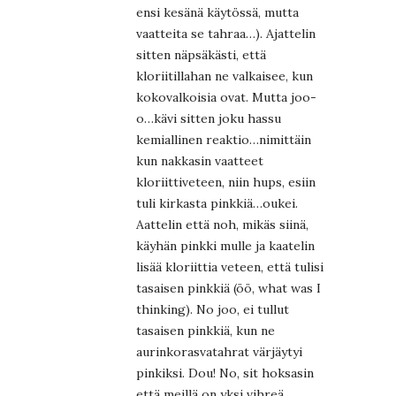
ensi kesänä käytössä, mutta
vaatteita se tahraa…). Ajattelin
sitten näpsäkästi, että
kloriitillahan ne valkaisee, kun
kokovalkoisia ovat. Mutta joo-
o…kävi sitten joku hassu
kemiallinen reaktio…nimittäin
kun nakkasin vaatteet
kloriittiveteen, niin hups, esiin
tuli kirkasta pinkkiä…oukei.
Aattelin että noh, mikäs siinä,
käyhän pinkki mulle ja kaatelin
lisää kloriittia veteen, että tulisi
tasaisen pinkkiä (öö, what was I
thinking). No joo, ei tullut
tasaisen pinkkiä, kun ne
aurinkorasvatahrat värjäytyi
pinkiksi. Dou! No, sit hoksasin
että meillä on yksi vihreä