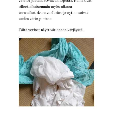
verhot jostain 90-luvun lopusta. Nämä ovat
olleet aikaisemmin myös ulkona
terassikatoksen verhoina, ja nyt ne saivat
uuden värin pintaan.
Tältä verhot näyttivät ennen värjäystä.