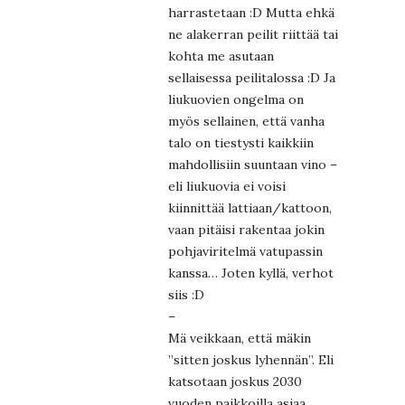
harrastetaan :D Mutta ehkä
ne alakerran peilit riittää tai
kohta me asutaan
sellaisessa peilitalossa :D Ja
liukuovien ongelma on
myös sellainen, että vanha
talo on tiestysti kaikkiin
mahdollisiin suuntaan vino –
eli liukuovia ei voisi
kiinnittää lattiaan/kattoon,
vaan pitäisi rakentaa jokin
pohjaviritelmä vatupassin
kanssa… Joten kyllä, verhot
siis :D
–
Mä veikkaan, että mäkin
”sitten joskus lyhennän”. Eli
katsotaan joskus 2030
vuoden paikkoilla asiaa