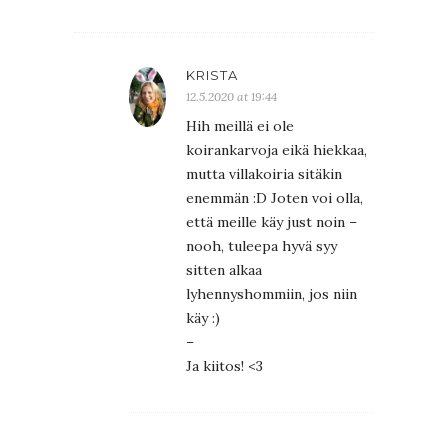
KRISTA
12.5.2020 at 19:44
Hih meillä ei ole
koirankarvoja eikä hiekkaa,
mutta villakoiria sitäkin
enemmän :D Joten voi olla,
että meille käy just noin –
nooh, tuleepa hyvä syy
sitten alkaa
lyhennyshommiin, jos niin
käy :)
–
Ja kiitos! <3