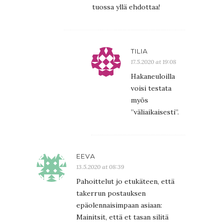
tuossa yllä ehdottaa!
TILIA
17.5.2020 at 19:08
Hakaneuloilla
voisi testata
myös
”väliaikaisesti”.
EEVA
13.5.2020 at 08:39
Pahoittelut jo etukäteen, että
takerrun postauksen
epäolennaisimpaan asiaan:
Mainitsit, että et tasan silitä