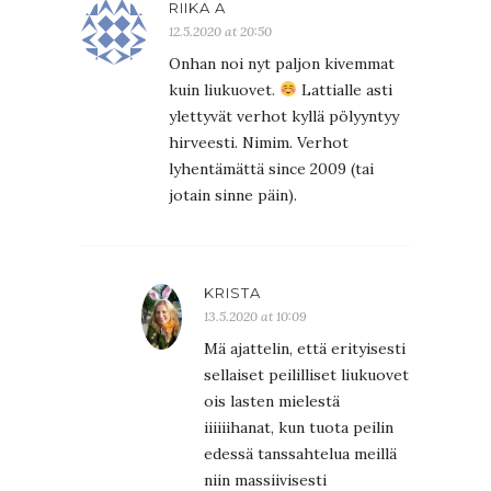
RIIKA A
12.5.2020 at 20:50
Onhan noi nyt paljon kivemmat
kuin liukuovet.
Lattialle asti
ylettyvät verhot kyllä pölyyntyy
hirveesti. Nimim. Verhot
lyhentämättä since 2009 (tai
jotain sinne päin).
KRISTA
13.5.2020 at 10:09
Mä ajattelin, että erityisesti
sellaiset peililliset liukuovet
ois lasten mielestä
iiiiiihanat, kun tuota peilin
edessä tanssahtelua meillä
niin massiivisesti