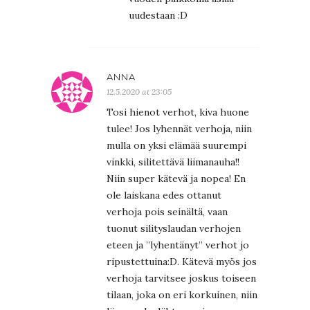
uudestaan :D
ANNA
12.5.2020 at 23:05
Tosi hienot verhot, kiva huone
tulee! Jos lyhennät verhoja, niin
mulla on yksi elämää suurempi
vinkki, silitettävä liimanauha!!
Niin super kätevä ja nopea! En
ole laiskana edes ottanut
verhoja pois seinältä, vaan
tuonut silityslaudan verhojen
eteen ja ”lyhentänyt” verhot jo
ripustettuina:D. Kätevä myös jos
verhoja tarvitsee joskus toiseen
tilaan, joka on eri korkuinen, niin