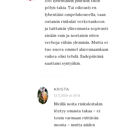
Joo lyhentäisin juurikin tuon
pölyn takia. Tai oikeasti en
lyhentäisi ompelukoneella, vaan
ostaisin rinkulat verkotankoon
ja taittaisin yläreunasta sopivasti
sisään vain ja nostaisin siten
verhoja vähän ylemmäs. Mutta ei
tuo suora ommel alareunaankaan
vaikea olisi tehdä. Sadepäivänä
saattaisi syntyäkin.
KRISTA
13.5.2020 at 10:14
Meillä noita rinkuloitakin
löytyy omasta takaa – ei
tosin varmaan riittävän
monta – mutta niiden