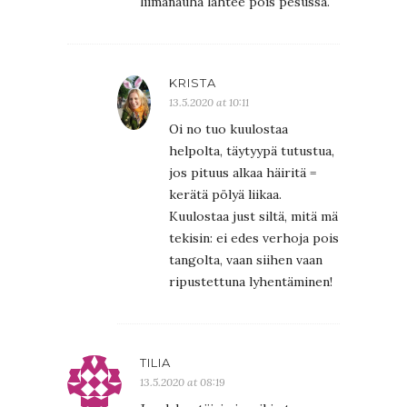
liimanauha lähtee pois pesussa.
KRISTA
13.5.2020 at 10:11
Oi no tuo kuulostaa
helpolta, täytyypä tutustua,
jos pituus alkaa häiritä =
kerätä pölyä liikaa.
Kuulostaa just siltä, mitä mä
tekisin: ei edes verhoja pois
tangolta, vaan siihen vaan
ripustettuna lyhentäminen!
TILIA
13.5.2020 at 08:19