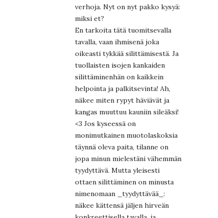
verhoja. Nyt on nyt pakko kysyä:
miksi et?
En tarkoita tätä tuomitsevalla
tavalla, vaan ihmisenä joka
oikeasti tykkää silittämisestä. Ja
tuollaisten isojen kankaiden
silittäminenhän on kaikkein
helpointa ja palkitsevinta! Ah,
näkee miten rypyt häviävät ja
kangas muuttuu kauniin sileäksi!
<3 Jos kyseessä on
monimutkainen muotolaskoksia
täynnä oleva paita, tilanne on
jopa minun mielestäni vähemmän
tyydyttävä. Mutta yleisesti
ottaen silittäminen on minusta
nimenomaan _tyydyttävää_:
näkee kättensä jäljen hirveän
konkreettisella tavalla, ja