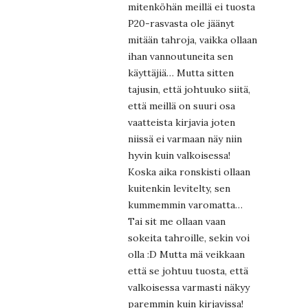
mitenköhän meillä ei tuosta
P20-rasvasta ole jäänyt
mitään tahroja, vaikka ollaan
ihan vannoutuneita sen
käyttäjiä… Mutta sitten
tajusin, että johtuuko siitä,
että meillä on suuri osa
vaatteista kirjavia joten
niissä ei varmaan näy niin
hyvin kuin valkoisessa!
Koska aika ronskisti ollaan
kuitenkin levitelty, sen
kummemmin varomatta…
Tai sit me ollaan vaan
sokeita tahroille, sekin voi
olla :D Mutta mä veikkaan
että se johtuu tuosta, että
valkoisessa varmasti näkyy
paremmin kuin kirjavissa!