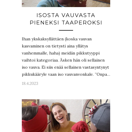
ISOSTA VAUVASTA
PIENEKSI TAAPEROKSI
Ihan ykskaksyllättäen (koska vauvan
kasvaminen on tietysti aina yllätys
vanhemmalle, haha) meidän pikkutyyppi
vaihtoi kategoriaa. Äsken hän oli sellainen
iso vauva. Ei siis enää sellainen vastasyntynyt
pikkukääryle vaan iso vauvanvonkale. ”Onpa…
18.4.2023