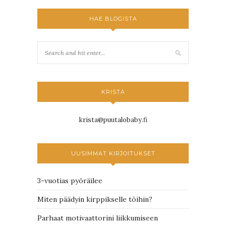
HAE BLOGISTA
KRISTA
krista@puutalobaby.fi
UUSIMMAT KIRJOITUKSET
3-vuotias pyöräilee
Miten päädyin kirppikselle töihin?
Parhaat motivaattorini liikkumiseen