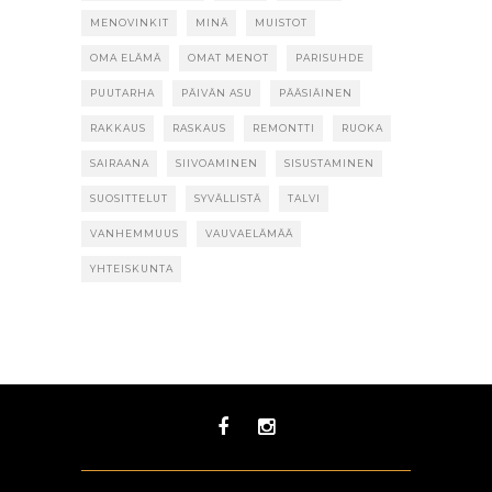
MENOVINKIT
MINÄ
MUISTOT
OMA ELÄMÄ
OMAT MENOT
PARISUHDE
PUUTARHA
PÄIVÄN ASU
PÄÄSIÄINEN
RAKKAUS
RASKAUS
REMONTTI
RUOKA
SAIRAANA
SIIVOAMINEN
SISUSTAMINEN
SUOSITTELUT
SYVÄLLISTÄ
TALVI
VANHEMMUUS
VAUVAELÄMÄÄ
YHTEISKUNTA