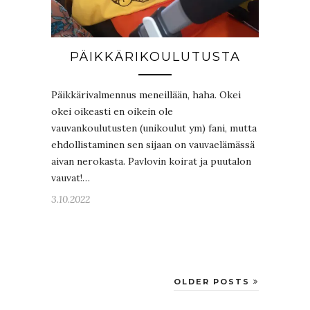
PÄIKKÄRIKOULUTUSTA
Päikkärivalmennus meneillään, haha. Okei
okei oikeasti en oikein ole
vauvankoulutusten (unikoulut ym) fani, mutta
ehdollistaminen sen sijaan on vauvaelämässä
aivan nerokasta. Pavlovin koirat ja puutalon
vauvat!…
3.10.2022
OLDER POSTS