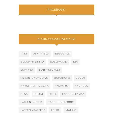
FACEBOOK
AVAINSANOJA BLOGIIN:
ARKI
ASKARTELU
BLOGGAUS
BLOGIYHTEISTYÖ
BOLLYWOOD
DIY
ESPANJA
HARRASTUKSET
HYVÄNTEKEVÄISYYS
HÖPÖHÖPÖ
JOULU
KAKSI PIENTÄ LASTA
KASVATUS
KAUNEUS
KESÄ
KIRJAT
KOTI
LAPSEN ELÄMÄÄ
LAPSEN SUUSTA
LASTENKULTTUURI
LASTEN VAATTEET
LELUT
MATKAT