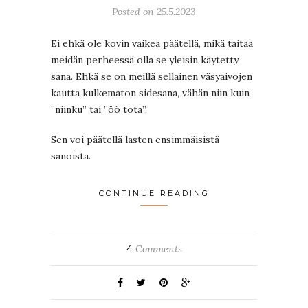
Posted on 25.5.2023
Ei ehkä ole kovin vaikea päätellä, mikä taitaa
meidän perheessä olla se yleisin käytetty
sana. Ehkä se on meillä sellainen väsyaivojen
kautta kulkematon sidesana, vähän niin kuin
”niinku” tai ”öö tota”.
Sen voi päätellä lasten ensimmäisistä
sanoista.
CONTINUE READING
4
Comments