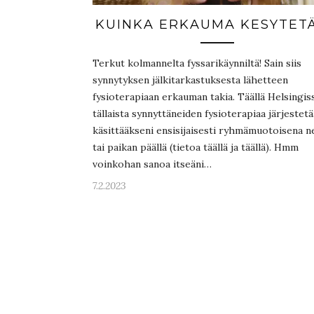
KUINKA ERKAUMA KESYTET
Terkut kolmannelta fyssarikäynniltä! Sain siis
synnytyksen jälkitarkastuksesta lähetteen
fysioterapiaan erkauman takia. Täällä Helsingis
tällaista synnyttäneiden fysioterapiaa järjestet
käsittääkseni ensisijaisesti ryhmämuotoisena n
tai paikan päällä (tietoa täällä ja täällä). Hmm
voinkohan sanoa itseäni…
7.2.2023