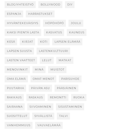
BLOGIYHTEISTYÖ
BOLLYWOOD
DIY
ESPANJA
HARRASTUKSET
HYVÄNTEKEVÄISYYS
HÖPÖHÖPÖ
JOULU
KAKSI PIENTÄ LASTA
KASVATUS
KAUNEUS
KESÄ
KIRJAT
KOTI
LAPSEN ELÄMÄÄ
LAPSEN SUUSTA
LASTENKULTTUURI
LASTEN VAATTEET
LELUT
MATKAT
MENOVINKIT
MINÄ
MUISTOT
OMA ELÄMÄ
OMAT MENOT
PARISUHDE
PUUTARHA
PÄIVÄN ASU
PÄÄSIÄINEN
RAKKAUS
RASKAUS
REMONTTI
RUOKA
SAIRAANA
SIIVOAMINEN
SISUSTAMINEN
SUOSITTELUT
SYVÄLLISTÄ
TALVI
VANHEMMUUS
VAUVAELÄMÄÄ