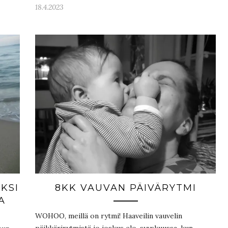
18.4.2023
KSI
8KK VAUVAN PÄIVÄRYTMI
A
WOHOO, meillä on rytmi! Haaveilin vauvelin