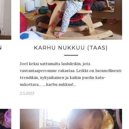
N
KARHU NUKKUU (TAAS)
.
Joel keksi sattumalta laululeikin, jota
vauvantaaperomme rakastaa. Leikki on luonnollisesti
trendikäs, nykyaikainen ja kaikin puolin katu-
uskottava… …karhu nukkuu!…
2.5.2023