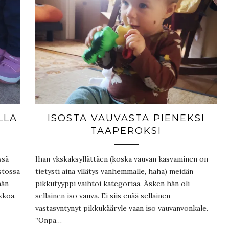
LLA
ISOSTA VAUVASTA PIENEKSI
TAAPEROKSI
ssä
Ihan ykskaksyllättäen (koska vauvan kasvaminen on
stossa
tietysti aina yllätys vanhemmalle, haha) meidän
hän
pikkutyyppi vaihtoi kategoriaa. Äsken hän oli
kkoa.
sellainen iso vauva. Ei siis enää sellainen
vastasyntynyt pikkukääryle vaan iso vauvanvonkale.
”Onpa…