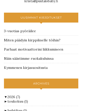
krista@puutalobaby.fi
UUSIMMAT KIRJOITUKSET
3-vuotias pyöräilee
Miten päädyin kirppikselle töihin?
Parhaat motivaattorini liikkumiseen
Näin säästimme ruokakuluissa
Kymmenen kirjasuositusta
ARCHIVES
▼
2026
(7)
►
toukokuu
(1)
►
huhtikuu
(1)