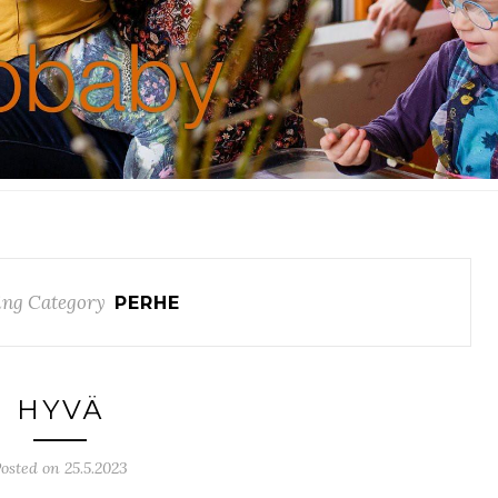
ng Category
PERHE
HYVÄ
osted on 25.5.2023