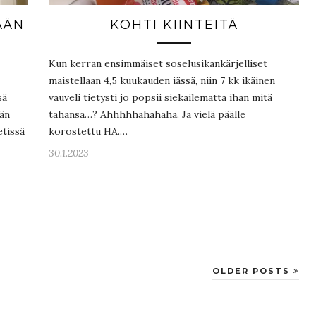
ÄÄN
KOHTI KIINTEITÄ
Kun kerran ensimmäiset soselusikankärjelliset
maistellaan 4,5 kuukauden iässä, niin 7 kk ikäinen
sä
vauveli tietysti jo popsii siekailematta ihan mitä
ään
tahansa…? Ahhhhhahahaha. Ja vielä päälle
etissä
korostettu HA.…
30.1.2023
OLDER POSTS