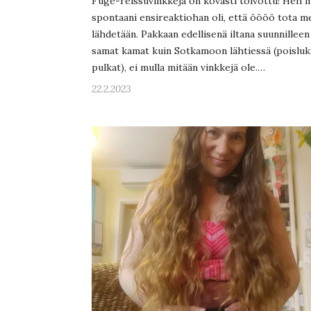
Fuge-reissuvinkkejä on kovasti toivottu! Heh 
spontaani ensireaktiohan oli, että öööö tota m
lähdetään. Pakkaan edellisenä iltana suunnilleen
samat kamat kuin Sotkamoon lähtiessä (poisluk
pulkat), ei mulla mitään vinkkejä ole.…
22.2.2023