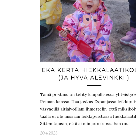
EKA KERTA HIEKKALAATIKO
(JA HYVÄ ALEVINKKI!)
Tämä postaus on tehty kaupallisessa yhteistyö
Reiman kanssa. Haa joskus Espanjassa leikkipui
väsyneillä äitiaivoillani ihmettelin, että miksikö
täällä ei ole missään leikkipuistossa hiekkalaati
Sitten tajusin, että ai niin joo: tuossahan on…
20.4.2023