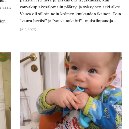
päikkärirytmistä jo joskus elo-syyskuussa, kun
mun
vauvakuplakesälomailu päättyi ja syksyinen arki alkoi.
e vaan
Vauva oli silloin noin kolmen kuukauden ikäinen. Tein
”vauva heräsi” ja ”vauva nukahti” -muistiinpanoja…
ien
16.2.2023