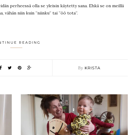
eidän perheessä olla se yleisin käytetty sana. Ehkä se on meillä
, vähän niin kuin ”niinku” tai ”öö tota”.
NTINUE READING
By
KRISTA