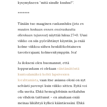
kysymykseen ”mitä sinulle kuuluu?”.
*******
Tänään tuo maaginen raskausluku
(jota en
muuten koskaan ennen ensiraskautta
ollenkaan tajunnut)
näyttää lukua 27+0. Uusi
viikko on siis pyörähtänyt käyntiin, ja enää
kolme viikkoa siihen henkilökohtaiseen
tavoiterajaani, kolmeenkymppiin. Jea!
Ja ilokseni olen huomannut, että
loppuraskaus ei olekaan
väistämätöntä
kuntoalamäkeä kohti lapsivesien
lorahtamista
, vaan itse asiassa oloni on nyt
selvästi
parempi
kuin viikko sitten. Syitä voi
olla useita. Ehkä hemoglobiinin notkahdus
on vihdoin taittunut – en ainakaan enää
meinaa läkähtyä kylkeä kääntäessäni. Ehkä