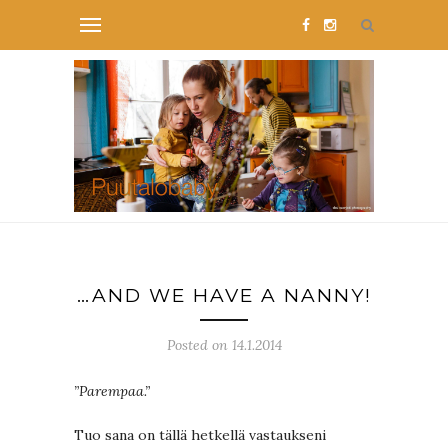
…AND WE HAVE A NANNY!
Posted on 14.1.2014
”Parempaa.”
Tuo sana on tällä hetkellä vastaukseni