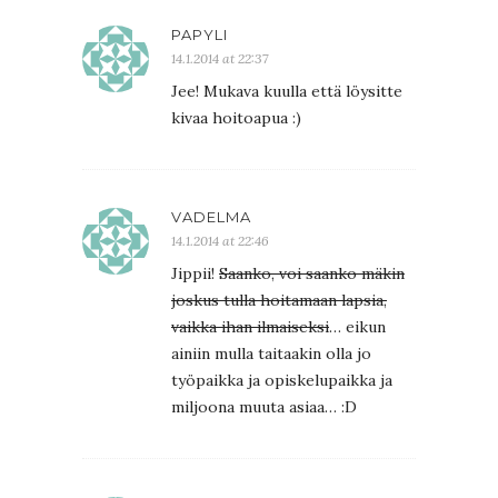
PAPYLI
14.1.2014 at 22:37
Jee! Mukava kuulla että löysitte
kivaa hoitoapua :)
VADELMA
14.1.2014 at 22:46
Jippii!
Saanko, voi saanko mäkin
joskus tulla hoitamaan lapsia,
vaikka ihan ilmaiseksi
… eikun
ainiin mulla taitaakin olla jo
työpaikka ja opiskelupaikka ja
miljoona muuta asiaa… :D