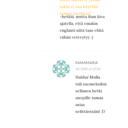
takia ei saa käyttää
samaa lusikkaa”
-hetkiä, mutta ihan kiva
ajatella, että omakin
englanti siitä taas ehkä
vähän vetreytyy :)
MAMMARA
14.1.2014 at 22:02
Hahha! Mulla
tuli suomeksikin
sellanen hetki
anopille samaa
asiaa
selittäessäni! :D