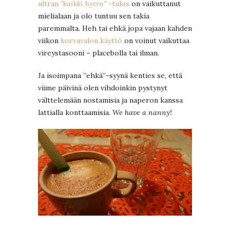
ultran
”kaikki hyvin”
-tulos
on vaikuttanut
mielialaan ja olo tuntuu sen takia
paremmalta. Heh tai ehkä jopa vajaan kahden
viikon
korvavalon käyttö
on voinut vaikuttaa
vireystasooni – placebolla tai ilman.
Ja isoimpana ”ehkä”-syynä kenties se, että
viime päivinä olen vihdoinkin pystynyt
välttelemään nostamisia ja naperon kanssa
lattialla konttaamisia.
We have a nanny!