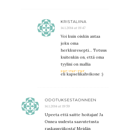
KRISTALIINA
14.1.2014 at 19:47
Voi kuin oiskin antaa
joku oma
herkkuresepti… Totuus
kuitenkin on, että oma
tyylini on mallia
sur-rur-rur
eli kapselikahvikone :)
ODOTUKSESTAONNEEN
14.1.2014 at 19:59
Upeeta että saitte hoitajan! Ja
Onnea uudesta saavutetusta
raskausviikosta! Meidän