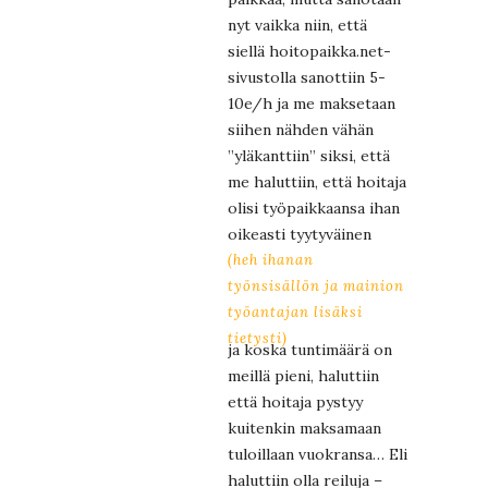
nyt vaikka niin, että
siellä hoitopaikka.net-
sivustolla sanottiin 5-
10e/h ja me maksetaan
siihen nähden vähän
”yläkanttiin” siksi, että
me haluttiin, että hoitaja
olisi työpaikkaansa ihan
oikeasti tyytyväinen
(heh ihanan
työnsisällön ja mainion
työantajan lisäksi
tietysti)
ja koska tuntimäärä on
meillä pieni, haluttiin
että hoitaja pystyy
kuitenkin maksamaan
tuloillaan vuokransa… Eli
haluttiin olla reiluja –