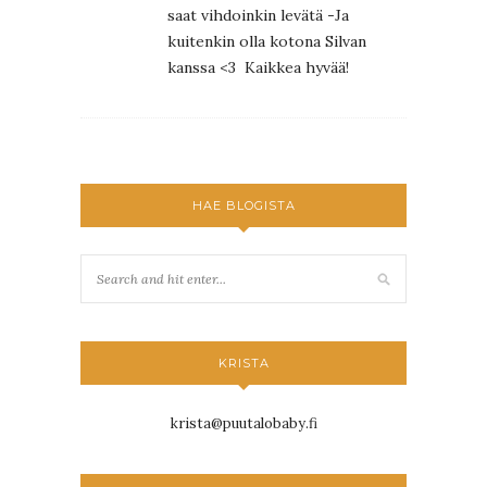
saat vihdoinkin levätä -Ja
kuitenkin olla kotona Silvan
kanssa <3 Kaikkea hyvää!
HAE BLOGISTA
KRISTA
krista@puutalobaby.fi