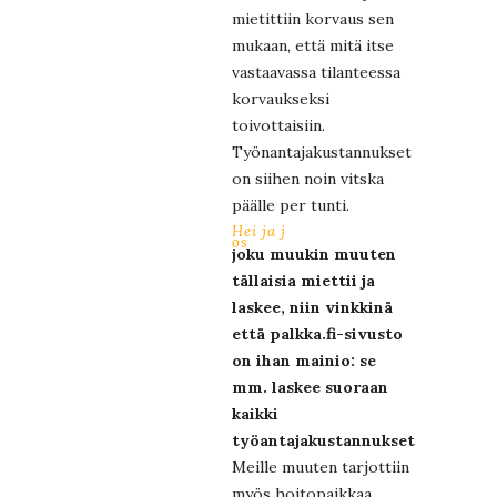
mietittiin korvaus sen
mukaan, että mitä itse
vastaavassa tilanteessa
korvaukseksi
toivottaisiin.
Työnantajakustannukset
on siihen noin vitska
päälle per tunti.
Hei ja j
os
joku muukin muuten
tällaisia miettii ja
laskee, niin vinkkinä
että palkka.fi-sivusto
on ihan mainio: se
mm. laskee suoraan
kaikki
työantajakustannukset!
Meille muuten tarjottiin
myös hoitopaikkaa