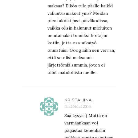
maksaa? Eikös tule päälle kaikki
vakuutusmaksut yms? Meidän
pieni aloitti just päiväkodissa,
vaikka olisin halunnut mieluiten
muutamaksi tunniksi hoitajan
kotiin, jotta osa-aikatyö
onnistuisi. Googlailin sen verran,
että se olisi maksanut
järjettömiä summia, joten ei
ollut mahdollista meille..
KRISTALIINA
14.1.2014 at 20:44
Saa kysyä :) Mutta en
varmaankaan voi
paljastaa kenenkään
palkkaa, mutta sanotaan