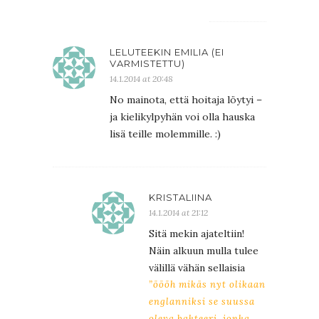
LELUTEEKIN EMILIA (EI
VARMISTETTU)
14.1.2014 at 20:48
No mainota, että hoitaja löytyi –
ja kielikylpyhän voi olla hauska
lisä teille molemmille. :)
KRISTALIINA
14.1.2014 at 21:12
Sitä mekin ajateltiin!
Näin alkuun mulla tulee
välillä vähän sellaisia
”öööh mikäs nyt olikaan
englanniksi se suussa
oleva bakteeri, jonka