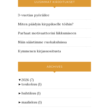
UUSIMMAT KIRJOITUKSET
3-vuotias pyöräilee
Miten päädyin kirppikselle töihin?
Parhaat motivaattorini liikkumiseen
Näin säästimme ruokakuluissa
Kymmenen kirjasuositusta
ARCHIVES
▼
2026
(7)
►
toukokuu
(1)
►
huhtikuu
(1)
►
maaliskuu
(1)