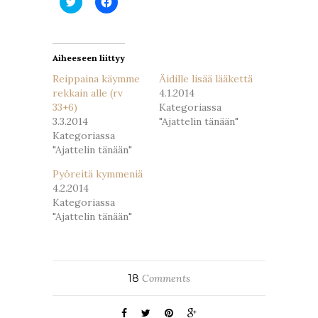
Jaa
Jaa
Twitterissä(Avautuu
Facebookissa(Avautuu
uudessa
uudessa
ikkunassa)
ikkunassa)
Aiheeseen liittyy
Reippaina käymme
Äidille lisää lääkettä
rekkain alle (rv
4.1.2014
33+6)
Kategoriassa
3.3.2014
"Ajattelin tänään"
Kategoriassa
"Ajattelin tänään"
Pyöreitä kymmeniä
4.2.2014
Kategoriassa
"Ajattelin tänään"
18
Comments