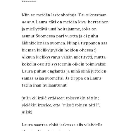
*******
Niin se meidän lastenhoitaja. Tai oikeastaan
nanny
. Laura-täti on meidän kiva, herttainen
ja miellyttävä uusi hoitajamme, joka on
asunut Suomessa pari vuotta ja ei puhu
äidinkielenään suomea. Niinpä tirppanen saa
hieman kielikylpyäkin hoidon ohessa :)
Alkuun kielikysymys vähän mietitytti, mutta
kokeilu osoitti systeemin oikein toimivaksi:
Laura puhuu englantia ja minä siinä juttelen
samaa asiaa suomeksi. Ja tirppa on Laura-
tätiin ihan hullaantunut!
(niin oli kyllä erääseen toiseenkin tätiin;
vieläkin kyselee, että ”missä toinen täti?”,
niisk)
Laura saattaa ehkä jatkossa siis vilahdella