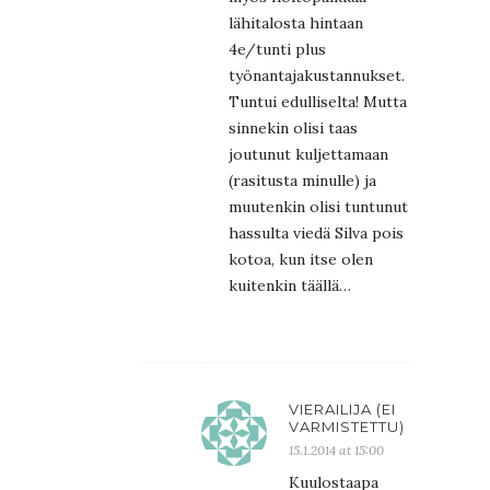
lähitalosta hintaan
4e/tunti plus
työnantajakustannukset.
Tuntui edulliselta! Mutta
sinnekin olisi taas
joutunut kuljettamaan
(rasitusta minulle) ja
muutenkin olisi tuntunut
hassulta viedä Silva pois
kotoa, kun itse olen
kuitenkin täällä…
VIERAILIJA (EI
VARMISTETTU)
15.1.2014 at 15:00
Kuulostaapa