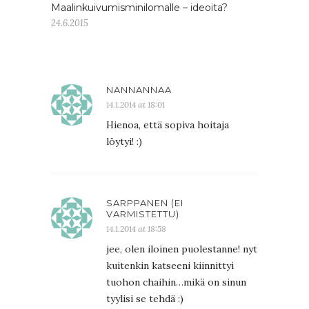
Maalinkuivumisminilomalle – ideoita?
24.6.2015
NANNANNAA
14.1.2014 at 18:01
Hienoa, että sopiva hoitaja
löytyi! :)
SARPPANEN (EI
VARMISTETTU)
14.1.2014 at 18:58
jee, olen iloinen puolestanne! nyt
kuitenkin katseeni kiinnittyi
tuohon chaihin…mikä on sinun
tyylisi se tehdä :)