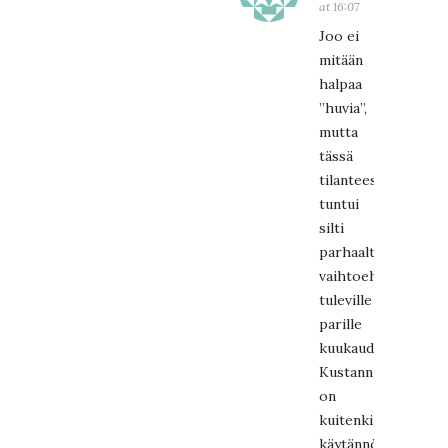
at 16:07
Joo ei
mitään
halpaa
”huvia”,
mutta
tässä
tilanteessa
tuntui
silti
parhaalta
vaihtoehdolta
tuleville
parille
kuukaudelle.
Kustannusero
on
kuitenkin
käytännössä