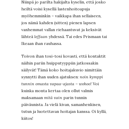
Niinpä jo parilta hakijalta kyselin, että josko
heiltä voisi kysellä lastenhoitoapuja
myöhemminkin – vaikkapa ihan sellaiseen,
jos nämä kahden (sitten) pienen lapsen
vanhemmat vallan riehaantuvat ja keksivät
lähteä
leffaan
yhdessä. Tai edes Prismaan tai
Ikeaan ihan rauhassa.
Toivon ihan tosi-tosi kovasti, että kontaktit
näihin pariin huipputyyppiin jatkossakin
säilyvät! Tämä koko hoitajakuvio nimittäin
synnytti ihan uuden ajatuksen:
noin kymppi
tunnin omasta vapaa-ajasta – wohoo!
Voi
kuinka monta kertaa olen ollut valmis
maksamaan
mitä vain
parin tunnin
päiväunista. Ja vielä kivan, samanhenkisen,
tutun ja luotettavan hoitajan kanssa. Oi kyllä,
kiitos!