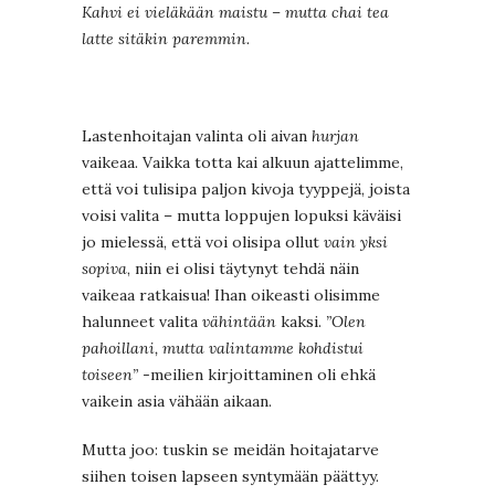
Kahvi ei vieläkään maistu – mutta chai tea
latte sitäkin paremmin.
Lastenhoitajan valinta oli aivan
hurjan
vaikeaa. Vaikka totta kai alkuun ajattelimme,
että voi tulisipa paljon kivoja tyyppejä, joista
voisi valita – mutta loppujen lopuksi käväisi
jo mielessä, että voi olisipa ollut
vain yksi
sopiva
, niin ei olisi täytynyt tehdä näin
vaikeaa ratkaisua! Ihan oikeasti olisimme
halunneet valita
vähintään
kaksi.
”Olen
pahoillani, mutta valintamme kohdistui
toiseen”
-meilien kirjoittaminen oli ehkä
vaikein asia vähään aikaan.
Mutta joo: tuskin se meidän hoitajatarve
siihen toisen lapseen syntymään päättyy.