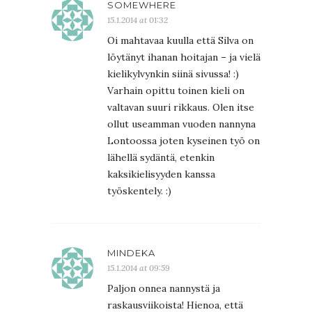
SOMEWHERE
15.1.2014 at 01:32
Oi mahtavaa kuulla että Silva on
löytänyt ihanan hoitajan – ja vielä
kielikylvynkin siinä sivussa! :)
Varhain opittu toinen kieli on
valtavan suuri rikkaus. Olen itse
ollut useamman vuoden nannyna
Lontoossa joten kyseinen työ on
lähellä sydäntä, etenkin
kaksikielisyyden kanssa
työskentely. :)
MINDEKA
15.1.2014 at 09:59
Paljon onnea nannystä ja
raskausviikoista! Hienoa, että