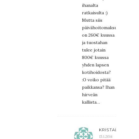
ihanalta
ratkaisulta :)
Mutta siis
päivähoitomaksu
on 260€ kuussa
ja tuostahan
tulee jotain
800€ kuussa
yhden lapsen
kotihoidosta?
:O voiko pitää
paikkansa? Ihan
hirveän
kallista…
KRISTALIINA
15.1.2014