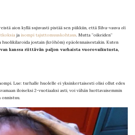
stä aion kyllä sujuvasti pistää sen piikkiin, että Silva-vauva
oli
atkoksia
ja
isompi tajuttomuuskohtaus
. Mutta ”oikeiden”
 huolikilaroida jostain (kröhöm) epäolennaisestakin. Kuten
uvan kanssa riittävän paljon varhaista vuorovaikutusta,
mpi. Lue: turhalle huolelle ei yksinkertaisesti olisi ollut edes
amaan iloiseksi 2-vuotiaaksi asti, voi vähän luottavaisemmin
a onnistuu.