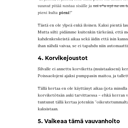
vaunut pitää nostaa sisälle ja
voi v*u nyt ne on 
pieni kulta
pieni
!”
Tästä en ole ylpeä enkä iloinen. Kaksi pientä la
Mutta silti: pidämme kuitenkin tärkeänä, että m
kahdenkeskeistä aikaa sekä äidin että isin kans
ihan nähdä vaivaa, se ei tapahdu niin automaatt
4. Korvikejoustot
Silvalle ei annettu korviketta (muistaakseni) 
Poissaolojeni ajaksi pumppasin maitoa, ja talle
Tällä kertaa en ole käyttänyt aikaa (jota minul
korviketötsän auki tarvittaessa – ehkä kerran 
tuntunut tällä kertaa jotenkin ”oikeutetummalta
kaksistaan.
5. Vaikeaa tämä vauvanhoito