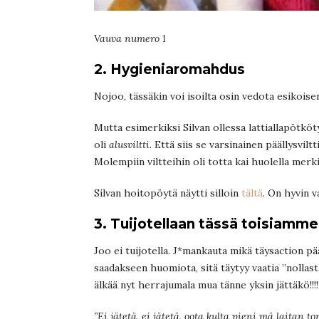
Vauva numero 1
2. Hygieniaromahdus
Nojoo, tässäkin voi isoilta osin vedota esikois
Mutta esimerkiksi Silvan ollessa lattiallapötköt
oli
alusviltti.
Että siis se varsinainen päällysviltt
Molempiin viltteihin oli totta kai huolella merki
Silvan hoitopöytä näytti silloin
tältä
. On hyvin v
3. Tuijotellaan tässä toisiamme s
Joo ei tuijotella. J*mankauta mikä täysaction pää
saadakseen huomiota, sitä täytyy vaatia ”nollas
älkää nyt herrajumala mua tänne yksin jättäkö!!!!
”Ei jätetä, ei jätetä, oota kulta pieni mä laitan 