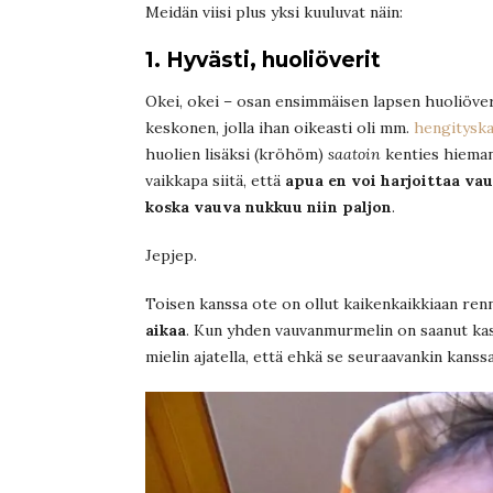
Meidän viisi plus yksi kuuluvat näin:
1. Hyvästi, huoliöverit
Okei, okei – osan ensimmäisen lapsen huoliöverei
keskonen, jolla ihan oikeasti oli mm.
hengitysk
huolien lisäksi (kröhöm)
saatoin
kenties hieman
vaikkapa siitä, että
apua en voi harjoittaa va
koska vauva nukkuu niin paljon
.
Jepjep.
Toisen kanssa ote on ollut kaikenkaikkiaan renno
aikaa
. Kun yhden vauvanmurmelin on saanut kasv
mielin ajatella, että ehkä se seuraavankin kanss