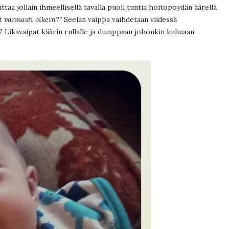
taa jollain ihmeellisellä tavalla puoli tuntia hoitopöydän äärellä
 varmasti oikein?”
Seelan vaippa vaihdetaan viidessä
? Likavaipat käärin rullalle ja dumppaan johonkin kulmaan