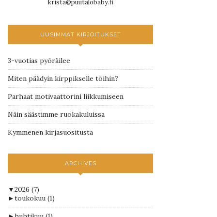
krista@puutalobaby.fi
UUSIMMAT KIRJOITUKSET
3-vuotias pyöräilee
Miten päädyin kirppikselle töihin?
Parhaat motivaattorini liikkumiseen
Näin säästimme ruokakuluissa
Kymmenen kirjasuositusta
ARCHIVES
▼
2026
(7)
►
toukokuu
(1)
►
huhtikuu
(1)