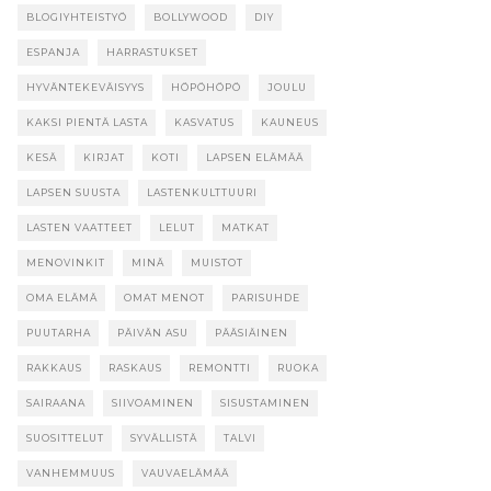
BLOGIYHTEISTYÖ
BOLLYWOOD
DIY
ESPANJA
HARRASTUKSET
HYVÄNTEKEVÄISYYS
HÖPÖHÖPÖ
JOULU
KAKSI PIENTÄ LASTA
KASVATUS
KAUNEUS
KESÄ
KIRJAT
KOTI
LAPSEN ELÄMÄÄ
LAPSEN SUUSTA
LASTENKULTTUURI
LASTEN VAATTEET
LELUT
MATKAT
MENOVINKIT
MINÄ
MUISTOT
OMA ELÄMÄ
OMAT MENOT
PARISUHDE
PUUTARHA
PÄIVÄN ASU
PÄÄSIÄINEN
RAKKAUS
RASKAUS
REMONTTI
RUOKA
SAIRAANA
SIIVOAMINEN
SISUSTAMINEN
SUOSITTELUT
SYVÄLLISTÄ
TALVI
VANHEMMUUS
VAUVAELÄMÄÄ