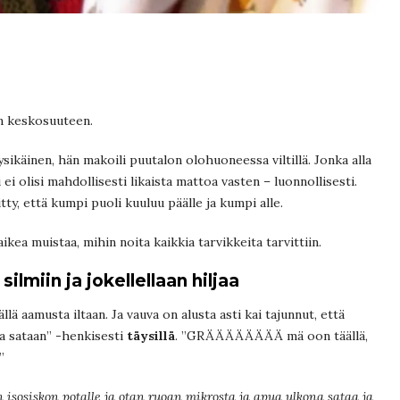
en keskosuuteen.
ysikäinen, hän makoili puutalon olohuoneessa viltillä. Jonka alla
i ei olisi mahdollisesti likaista mattoa vasten – luonnollisesti.
tty, että kumpi puoli kuuluu päälle ja kumpi alle.
aikea muistaa, mihin noita kaikkia tarvikkeita tarvittiin.
ilmiin ja jokellellaan hiljaa
llä aamusta iltaan. Ja vauva on alusta asti kai tajunnut, että
ta sataan” -henkisesti
täysillä
. ”GRÄÄÄÄÄÄÄÄ mä oon täällä,
”
ton isosiskon potalle ja otan ruoan mikrosta ja apua ulkona sataa ja