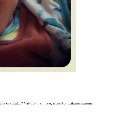
ellä ei ollut…?
V
a
ltavan suuren, isosiskon aikaansaaman