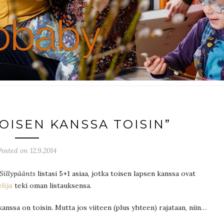
TOISEN KANSSA TOISIN”
Posted on 12.9.2014
Sillypäänts
listasi 5+1 asiaa, jotka toisen lapsen kanssa ovat
lija
teki oman listauksensa.
anssa on toisin. Mutta jos viiteen (plus yhteen) rajataan, niin…