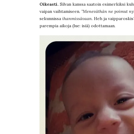
Oikeasti.
Silvan kanssa saatoin esimerkiksi kulut
vaipan vaihtamiseen.
”Meneväthän ne poimut nyt
sekunnissa
ihanmissävaan
. Heh ja vaipparoskis
parempia aikoja (lue: isiä) odottamaan.