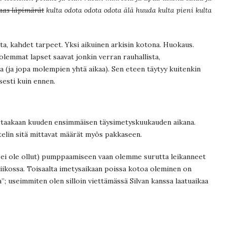
taas läpimärät
kulta odota odota odota älä huuda kulta pieni kulta
sta, kahdet tarpeet. Yksi aikuinen arkisin kotona. Huokaus.
olemmat lapset saavat jonkin verran rauhallista,
sa (ja jopa molempien yhtä aikaa). Sen eteen täytyy kuitenkin
isesti kuin ennen.
kertaakaan kuuden ensimmäisen täysimetyskuukauden aikana.
ttelin sitä mittavat määrät myös pakkaseen.
la ei ole ollut) pumppaamiseen vaan olemme surutta leikanneet
viikossa. Toisaalta imetysaikaan poissa kotoa oleminen on
”; useimmiten olen silloin viettämässä Silvan kanssa laatuaikaa