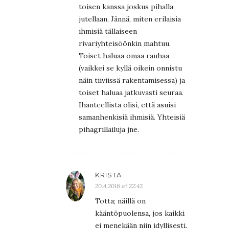
toisen kanssa joskus pihalla
jutellaan. Jännä, miten erilaisia
ihmisiä tällaiseen
rivariyhteisöönkin mahtuu.
Toiset haluaa omaa rauhaa
(vaikkei se kyllä oikein onnistu
näin tiiviissä rakentamisessa) ja
toiset haluaa jatkuvasti seuraa.
Ihanteellista olisi, että asuisi
samanhenkisiä ihmisiä. Yhteisiä
pihagrillailuja jne.
KRISTA
20.4.2016 at 22:42
Totta; näillä on
kääntöpuolensa, jos kaikki
ei menekään niin idyllisesti.