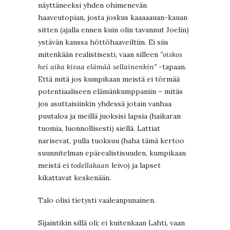
näyttäneeksi yhden ohimenevän
haaveutopian, josta joskus kaaaaauan-kauan
sitten (ajalla ennen kuin olin tavannut Joelin)
ystävän kanssa höttöhaaveiltiin. Ei siis
mitenkään realistisesti, vaan silleen
”oiskos
hei aika kivaa elämää sellainenkin”
-tapaan.
Että mitä jos kumpikaan meistä ei törmää
potentiaaliseen elämänkumppaniin – mitäs
jos asuttaisiinkin yhdessä jotain vanhaa
puutaloa ja meillä juoksisi lapsia (haikaran
tuomia, luonnollisesti) siellä. Lattiat
narisevat, pulla tuoksuu (haha tämä kertoo
suunnitelman epärealistisuuden, kumpikaan
meistä ei
todellakaan
leivo) ja lapset
kikattavat keskenään.
Talo olisi tietysti vaaleanpunainen.
Sijaintikin sillä oli; ei kuitenkaan Lahti, vaan