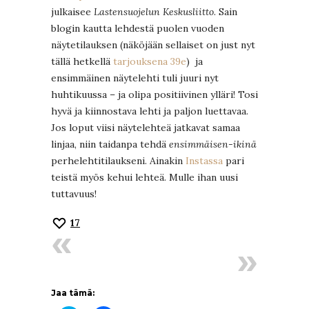
julkaisee
Lastensuojelun Keskusliitto
. Sain
blogin kautta lehdestä puolen vuoden
näytetilauksen (näköjään sellaiset on just nyt
tällä hetkellä
tarjouksena 39e
) ja
ensimmäinen näytelehti tuli juuri nyt
huhtikuussa – ja olipa positiivinen ylläri! Tosi
hyvä ja kiinnostava lehti ja paljon luettavaa.
Jos loput viisi näytelehteä jatkavat samaa
linjaa, niin taidanpa tehdä
ensimmäisen-ikinä
perhelehtitilaukseni. Ainakin
Instassa
pari
teistä myös kehui lehteä. Mulle ihan uusi
tuttavuus!
17
Jaa tämä: