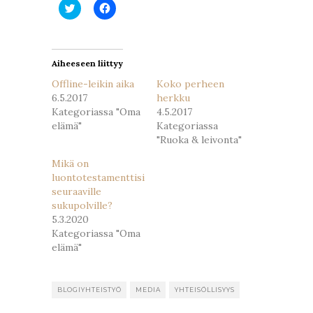
Jaa
Jaa
Twitterissä(Avautuu
Facebookissa(Avautuu
uudessa
uudessa
ikkunassa)
ikkunassa)
Aiheeseen liittyy
Offline-leikin aika
Koko perheen
6.5.2017
herkku
Kategoriassa "Oma
4.5.2017
elämä"
Kategoriassa
"Ruoka & leivonta"
Mikä on
luontotestamenttisi
seuraaville
sukupolville?
5.3.2020
Kategoriassa "Oma
elämä"
BLOGIYHTEISTYÖ
MEDIA
YHTEISÖLLISYYS