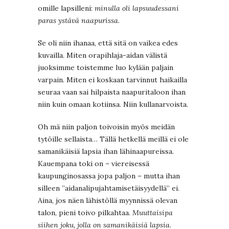
omille lapsilleni:
minulla oli lapsuudessani
paras ystävä naapurissa
.
Se oli niin ihanaa, että sitä on vaikea edes
kuvailla. Miten orapihlaja-aidan välistä
juoksimme toistemme luo kylään paljain
varpain. Miten ei koskaan tarvinnut haikailla
seuraa vaan sai hilpaista naapuritaloon ihan
niin kuin omaan kotiinsa. Niin kullanarvoista.
Oh mä niin paljon toivoisin myös meidän
tytöille sellaista… Tällä hetkellä meillä ei ole
samanikäisiä lapsia ihan lähinaapureissa.
Kauempana toki on – viereisessä
kaupunginosassa jopa paljon – mutta ihan
silleen ”aidanalipujahtamisetäisyydellä” ei.
Aina, jos näen lähistöllä myynnissä olevan
talon, pieni toivo pilkahtaa.
Muuttaisipa
siihen joku, jolla on samanikäisiä lapsia.