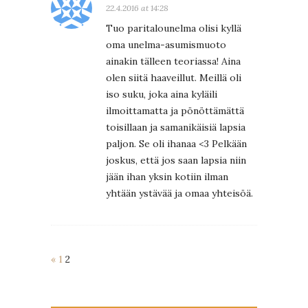
22.4.2016 at 14:28
Tuo paritalounelma olisi kyllä
oma unelma-asumismuoto
ainakin tälleen teoriassa! Aina
olen siitä haaveillut. Meillä oli
iso suku, joka aina kyläili
ilmoittamatta ja pönöttämättä
toisillaan ja samanikäisiä lapsia
paljon. Se oli ihanaa <3 Pelkään
joskus, että jos saan lapsia niin
jään ihan yksin kotiin ilman
yhtään ystävää ja omaa yhteisöä.
«
1
2