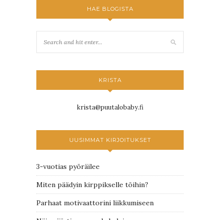
HAE BLOGISTA
KRISTA
krista@puutalobaby.fi
UUSIMMAT KIRJOITUKSET
3-vuotias pyöräilee
Miten päädyin kirppikselle töihin?
Parhaat motivaattorini liikkumiseen