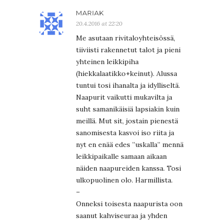
MARIAK
20.4.2016 at 22:20
Me asutaan rivitaloyhteisössä,
tiiviisti rakennetut talot ja pieni
yhteinen leikkipiha
(hiekkalaatikko+keinut). Alussa
tuntui tosi ihanalta ja idylliseltä.
Naapurit vaikutti mukavilta ja
suht samanikäisiä lapsiakin kuin
meillä. Mut sit, jostain pienestä
sanomisesta kasvoi iso riita ja
nyt en enää edes ”uskalla” mennä
leikkipaikalle samaan aikaan
näiden naapureiden kanssa. Tosi
ulkopuolinen olo. Harmillista.
–
Onneksi toisesta naapurista oon
saanut kahviseuraa ja yhden