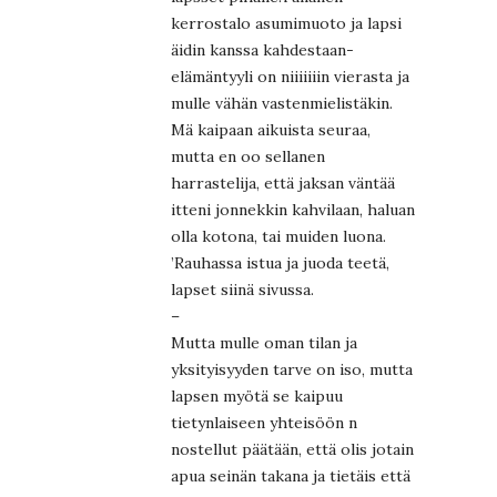
kerrostalo asumimuoto ja lapsi
äidin kanssa kahdestaan-
elämäntyyli on niiiiiiin vierasta ja
mulle vähän vastenmielistäkin.
Mä kaipaan aikuista seuraa,
mutta en oo sellanen
harrastelija, että jaksan väntää
itteni jonnekkin kahvilaan, haluan
olla kotona, tai muiden luona.
’Rauhassa istua ja juoda teetä,
lapset siinä sivussa.
–
Mutta mulle oman tilan ja
yksityisyyden tarve on iso, mutta
lapsen myötä se kaipuu
tietynlaiseen yhteisöön n
nostellut päätään, että olis jotain
apua seinän takana ja tietäis että