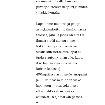
on muitakin täällä, kun vaan
pilveäpoltteleva naapuri ja niiden
tiiliskivikengät.
–
Lapsemme mummo ja pappa
asuu,kivenheiton päässä,omassa
talossa, pihalla jossa on aita.On
ihanaa viedä muksu sinne
leikkimään, ja itse voi istua
sisällä,kun tietää,että lapsi ei
juokse auton/junan alle. Lapsi
itse haluaa aina ulos saima-
koiran kanssa :)
400mpäässä asuu myös anoppini
ja 600m päässä miehen sisko
lapsineen, mutta tekemissä
ollaan yhtä vähän, vaikka
asuisivat 1h ajomatkan päässä.
–