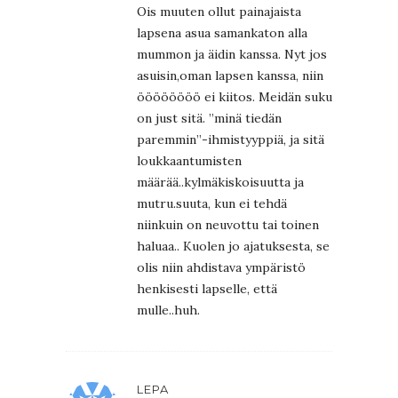
Ois muuten ollut painajaista
lapsena asua samankaton alla
mummon ja äidin kanssa. Nyt jos
asuisin,oman lapsen kanssa, niin
öööööööö ei kiitos. Meidän suku
on just sitä. ”minä tiedän
paremmin”-ihmistyyppiä, ja sitä
loukkaantumisten
määrää..kylmäkiskoisuutta ja
mutru.suuta, kun ei tehdä
niinkuin on neuvottu tai toinen
haluaa.. Kuolen jo ajatuksesta, se
olis niin ahdistava ympäristö
henkisesti lapselle, että
mulle..huh.
LEPA