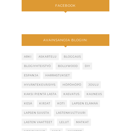
FACEBOOK
AVAINSANOJA BLOGIIN:
ARKI
ASKARTELU
BLOGGAUS
BLOGIYHTEISTYÖ
BOLLYWOOD
DIY
ESPANJA
HARRASTUKSET
HYVÄNTEKEVÄISYYS
HÖPÖHÖPÖ
JOULU
KAKSI PIENTÄ LASTA
KASVATUS
KAUNEUS
KESÄ
KIRJAT
KOTI
LAPSEN ELÄMÄÄ
LAPSEN SUUSTA
LASTENKULTTUURI
LASTEN VAATTEET
LELUT
MATKAT