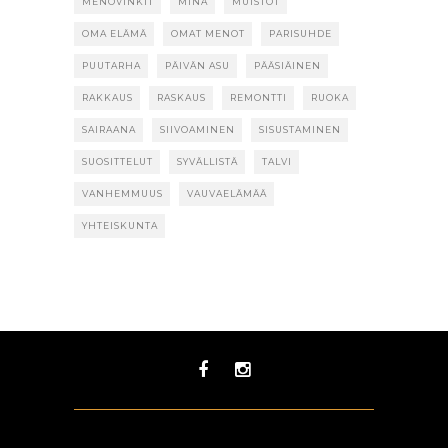
MENOVINKIT
MINÄ
MUISTOT
OMA ELÄMÄ
OMAT MENOT
PARISUHDE
PUUTARHA
PÄIVÄN ASU
PÄÄSIÄINEN
RAKKAUS
RASKAUS
REMONTTI
RUOKA
SAIRAANA
SIIVOAMINEN
SISUSTAMINEN
SUOSITTELUT
SYVÄLLISTÄ
TALVI
VANHEMMUUS
VAUVAELÄMÄÄ
YHTEISKUNTA