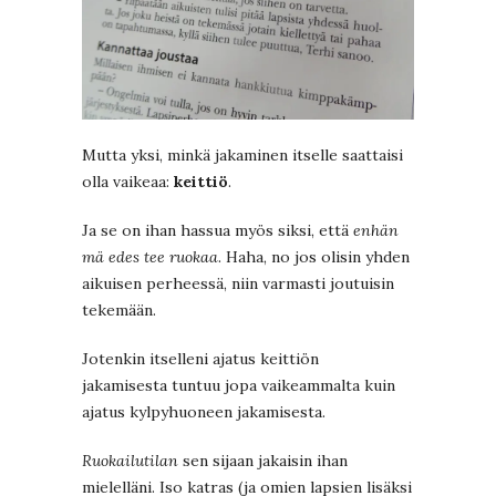
Mutta yksi, minkä jakaminen itselle saattaisi
olla vaikeaa:
keittiö
.
Ja se on ihan hassua myös siksi, että
enhän
mä edes tee ruokaa
. Haha, no jos olisin yhden
aikuisen perheessä, niin varmasti joutuisin
tekemään.
Jotenkin itselleni ajatus keittiön
jakamisesta tuntuu jopa vaikeammalta kuin
ajatus kylpyhuoneen jakamisesta.
Ruokailutilan
sen sijaan jakaisin ihan
mielelläni. Iso katras (ja omien lapsien lisäksi