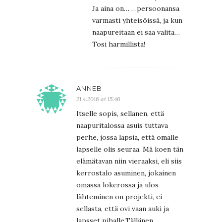
Ja aina on… …persoonansa
varmasti yhteisöissä, ja kun
naapureitaan ei saa valita…
Tosi harmillista!
ANNEB
21.4.2016 at 15:46
Itselle sopis, sellanen, että
naapuritalossa asuis tuttava
perhe, jossa lapsia, että omalle
lapselle olis seuraa. Mä koen tän
elämätavan niin vieraaksi, eli siis
kerrostalo asuminen, jokainen
omassa lokerossa ja ulos
lähteminen on projekti, ei
sellasta, että ovi vaan auki ja
lapsset pihalle.Tällänen