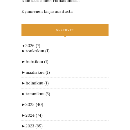
Näin säästimme ruokakuluissa
Kymmenen kirjasuositusta
ARCHIVES
▼
2026
(7)
►
toukokuu
(1)
►
huhtikuu
(1)
►
maaliskuu
(1)
►
helmikuu
(1)
►
tammikuu
(3)
►
2025
(40)
►
2024
(74)
►
2023
(85)