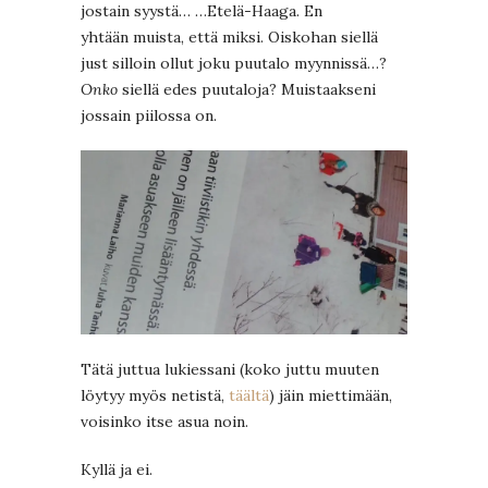
jostain syystä… …Etelä-Haaga. En
yhtään muista, että miksi. Oiskohan siellä
just silloin ollut joku puutalo myynnissä…?
Onko
siellä edes puutaloja? Muistaakseni
jossain piilossa on.
Tätä juttua lukiessani (koko juttu muuten
löytyy myös netistä,
täältä
) jäin miettimään,
voisinko itse asua noin.
Kyllä ja ei.