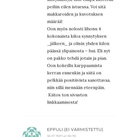
peiliin eilen istuessa. Voi sitä
makkaroiden ja kuvotuksen
määrää!
Oon myös nolosti lihonu 4
kokonaista kiloa synnytyksen
_jälkeen_ ja olisin yhden kilon
päässä ylipainosta – hui. Eli nyt
on pakko tehdä jotain ja pian.
Oon kokeillu karppaamista
kerran ennenkin ja siitä on
pelkkää positiivista sanottavaa,
niin sillä mennään eteenpäin.
Kiitos ton sivuston
linkkaamisesta!
EPPULI (EI VARMISTETTU)
16.12.2012 at 16:28