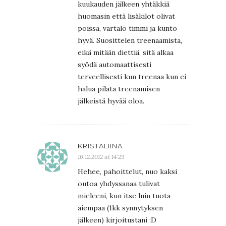
kuukauden jälkeen yhtäkkiä
huomasin että lisäkilot olivat
poissa, vartalo timmi ja kunto
hyvä. Suosittelen treenaamista,
eikä mitään diettiä, sitä alkaa
syödä automaattisesti
terveellisesti kun treenaa kun ei
halua pilata treenamisen
jälkeistä hyvää oloa.
KRISTALIINA
16.12.2012 at 14:23
Hehee, pahoittelut, nuo kaksi
outoa yhdyssanaa tulivat
mieleeni, kun itse luin tuota
aiempaa (1kk synnytyksen
jälkeen) kirjoitustani :D