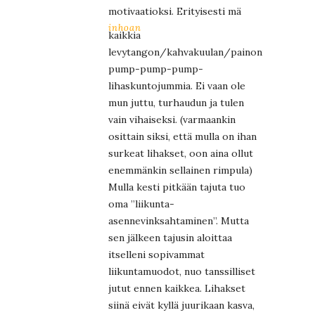
motivaatioksi. Erityisesti mä
inhoan
kaikkia
levytangon/kahvakuulan/painonnostelu-
pump-pump-pump-
lihaskuntojummia. Ei vaan ole
mun juttu, turhaudun ja tulen
vain vihaiseksi. (varmaankin
osittain siksi, että mulla on ihan
surkeat lihakset, oon aina ollut
enemmänkin sellainen rimpula)
Mulla kesti pitkään tajuta tuo
oma ”liikunta-
asennevinksahtaminen”. Mutta
sen jälkeen tajusin aloittaa
itselleni sopivammat
liikuntamuodot, nuo tanssilliset
jutut ennen kaikkea. Lihakset
siinä eivät kyllä juurikaan kasva,