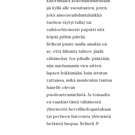
kalorimäärä kokonaisuudessaan
jäi kyllä alle suositusten, joten
joku aineenvaihduntahäikkä
tuohon täytyi tulla) tai
vaihtoehtoisesti puputti sitä
leipää pitkin päivää.
Selkein puute mulla ainakin on
se, että liikunta tahtoo jäädä
vähäiseksi. Jos pihalle päästään,
niin mieluummin vien sitten
lapsen leikkimään, kuin istutan
rattaissa, mikä muutenkin tuntuu
hänelle olevan
puolivastenmielistä. Ja toisaalta
en raaskisi tästä vähäisestä
yhteisestä hereilläoloajastakaan
tai perheen harvoista yhteisistä
hetkistä luopua. Seliseli :P