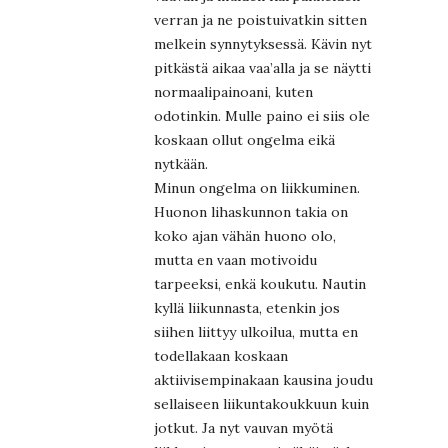
verran ja ne poistuivatkin sitten
melkein synnytyksessä. Kävin nyt
pitkästä aikaa vaa’alla ja se näytti
normaalipainoani, kuten
odotinkin. Mulle paino ei siis ole
koskaan ollut ongelma eikä
nytkään.
Minun ongelma on liikkuminen.
Huonon lihaskunnon takia on
koko ajan vähän huono olo,
mutta en vaan motivoidu
tarpeeksi, enkä koukutu. Nautin
kyllä liikunnasta, etenkin jos
siihen liittyy ulkoilua, mutta en
todellakaan koskaan
aktiivisempinakaan kausina joudu
sellaiseen liikuntakoukkuun kuin
jotkut. Ja nyt vauvan myötä