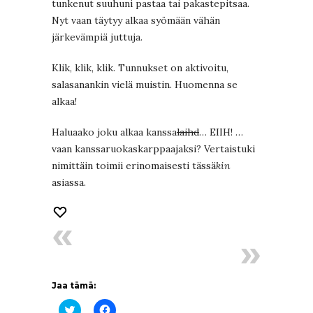
tunkenut suuhuni pastaa tai pakastepitsaa.
Nyt vaan täytyy alkaa syömään vähän
järkevämpiä juttuja.
Klik, klik, klik. Tunnukset on aktivoitu,
salasanankin vielä muistin. Huomenna se
alkaa!
Haluaako joku alkaa kanssa
laihd
… EIIH! …
vaan kanssaruokaskarppaajaksi? Vertaistuki
nimittäin toimii erinomaisesti tässä
kin
asiassa.
Jaa tämä:
Jaa
Jaa