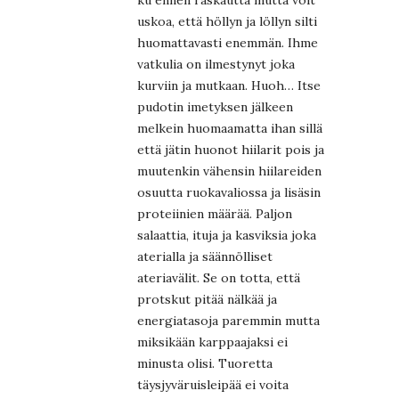
ku ennen raskautta mutta voit
uskoa, että höllyn ja löllyn silti
huomattavasti enemmän. Ihme
vatkulia on ilmestynyt joka
kurviin ja mutkaan. Huoh… Itse
pudotin imetyksen jälkeen
melkein huomaamatta ihan sillä
että jätin huonot hiilarit pois ja
muutenkin vähensin hiilareiden
osuutta ruokavaliossa ja lisäsin
proteiinien määrää. Paljon
salaattia, ituja ja kasviksia joka
aterialla ja säännölliset
ateriavälit. Se on totta, että
protskut pitää nälkää ja
energiatasoja paremmin mutta
miksikään karppaajaksi ei
minusta olisi. Tuoretta
täysjyväruisleipää ei voita