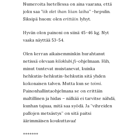
Numeroita luetellessa on aina vaarana, että
joku saa
”iik olet ihan liian laiha”
-hepulin.
Siksipä huom: olen
erittäin
lyhyt.
Hyvän olon painoni on siinä 45-46 kg. Nyt
vaaka näyttää 53-54.
Olen kerran aikaisemminkin hurahtanut
netissä olevaan
kiloklubi.fi
-ohjelmaan. Hih,
minut tuntevat muistanevat, kuinka
hehkutin-hehkutin-hehkutin sitä yhden
kokonaisen talven. Mutta kun se
toimi
.
Painonhallintaohjelmana se on erittäin
maltillinen ja hidas – nälkää ei tarvitse nähdä,
kunhan tajuaa, mitä saa syödä. Ja ”vihreiden
pallojen metsästys” on sitä paitsi
äärimmäisen koukuttavaa!
*******