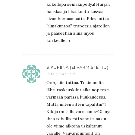
kokeilepa seinäkiipeilyä! Hurjan
hauskaa ja lihaskunto kasvaa
aivan huomaamatta. Edesauttaa
”ilmakuntoa” trapetsia ajatellen,
ja pääseehän siinä myös
korkealle. :)
SIKURIINA (EI VARMISTETTU)
16.12.2012 at 20:05
Ooh, niin tuttua. Tosin multa
lähti raskauskilot aika nopeesti,
varmaan parissa kuukaudessa.
Mutta miten sitten tapahtui??
Kiloja on tullu varmaan 5-10, nyt
ihan rehellisesti sanottuna en
ole viime aikoina uskaltanut
vaa’alle. Vauvahommelit on