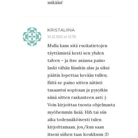
mikään!
KRISTALIINA
16.12.2012 at 12:58
Mulla kans sitä ruokatietojen
täyttämistä kesti sen yhden
talven – ja itse asiassa paino
laski vähän liiankin alas ja siksi
päätin lopettaa kevään tullen.
Siitä se paino sitten nätisti
tasaantui sopivaan ja pysyikin
siinä sitten raskauteen asti :)
Voin kirjoittaa tuosta ohjelmasta
myöhemmin lisää. Hih tai siis
aika todennäköisesti tulen
kirjoittamaan, jos/kun saan
itseni siihen taas koukkuun :D