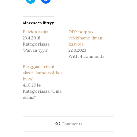
Twitterissä(Avautuu
Facebookissa(Avautuu
uudessa
uudessa
ikkunassa)
ikkunassa)
Aiheeseen liittyy
Päivien asuja
DIY: helppo
23.4.2018
vekkihame ilman
Kategoriassa
kaavoja
"Päivän tyyli"
22.9.2023
With 4 comments
Bloggaaja riisui
alasti, katso rohkea
kuva!
4.10.2014
Kategoriassa "Oma
elämä"
30
Comments