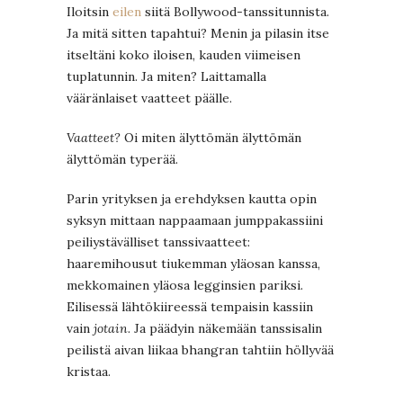
Iloitsin
eilen
siitä Bollywood-tanssitunnista.
Ja mitä sitten tapahtui? Menin ja pilasin itse
itseltäni koko iloisen, kauden viimeisen
tuplatunnin. Ja miten? Laittamalla
vääränlaiset vaatteet päälle.
Vaatteet?
Oi miten älyttömän älyttömän
älyttömän typerää.
Parin yrityksen ja erehdyksen kautta opin
syksyn mittaan nappaamaan jumppakassiini
peiliystävälliset tanssivaatteet:
haaremihousut tiukemman yläosan kanssa,
mekkomainen yläosa legginsien pariksi.
Eilisessä lähtökiireessä tempaisin kassiin
vain
jotain
. Ja päädyin näkemään tanssisalin
peilistä aivan liikaa bhangran tahtiin höllyvää
kristaa.