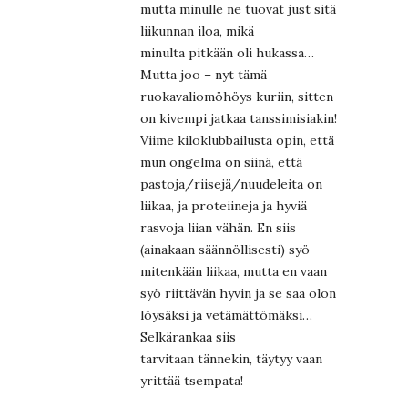
mutta minulle ne tuovat just sitä
liikunnan iloa, mikä
minulta pitkään oli hukassa…
Mutta joo – nyt tämä
ruokavaliomöhöys kuriin, sitten
on kivempi jatkaa tanssimisiakin!
Viime kiloklubbailusta opin, että
mun ongelma on siinä, että
pastoja/riisejä/nuudeleita on
liikaa, ja proteiineja ja hyviä
rasvoja liian vähän. En siis
(ainakaan säännöllisesti) syö
mitenkään liikaa, mutta en vaan
syö riittävän hyvin ja se saa olon
löysäksi ja vetämättömäksi…
Selkärankaa siis
tarvitaan tännekin, täytyy vaan
yrittää tsempata!