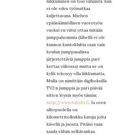
liikkuminen on tosi vähäistä, kun
ei ole edes työmatkaa
kuljettavana. Miehen
epääsäännöllisen vuorotyön
vuoksi en viitsi ottaa mitään
jumppahommia (lähellä ei ole
kunnon kuntoklubia vaan vain
koulun jumppasalissa
järjestettäviä jumppia pari
kertaa viikossa) mutta se on
kyllä tekosyy olla liikkumatta.
Mulla on nimittäin digiboksilla
TV2:n jumppia ja pari päivää
sitten löysin myös tämän:
http://www.babyfit.fi
. Ja oven
ulkopuolella on
kilometritolkukka katuja joita
kävellä ja juosta. Pitäisi vaan
saada vähän selkärankaa.