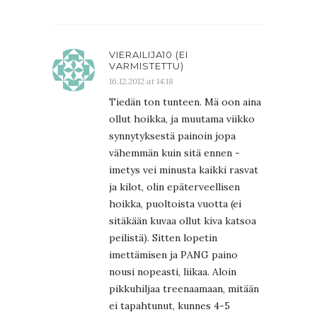
VIERAILIJA10 (EI
VARMISTETTU)
16.12.2012 at 14:18
Tiedän ton tunteen. Mä oon aina
ollut hoikka, ja muutama viikko
synnytyksestä painoin jopa
vähemmän kuin sitä ennen -
imetys vei minusta kaikki rasvat
ja kilot, olin epäterveellisen
hoikka, puoltoista vuotta (ei
sitäkään kuvaa ollut kiva katsoa
peilistä). Sitten lopetin
imettämisen ja PANG paino
nousi nopeasti, liikaa. Aloin
pikkuhiljaa treenaamaan, mitään
ei tapahtunut, kunnes 4-5