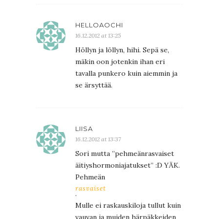
HELLOAOCHI
16.12.2012 at 13:25
Höllyn ja löllyn, hihi. Sepä se,
mäkin oon jotenkin ihan eri
tavalla punkero kuin aiemmin ja
se ärsyttää.
LIISA
16.12.2012 at 13:37
Sori mutta ”pehmeänrasvaiset
äitiyshormoniajatukset” :D YÄK.
Pehmeän
rasvaiset
.
Mulle ei raskauskiloja tullut kuin
vauvan ja muiden härpäkkeiden