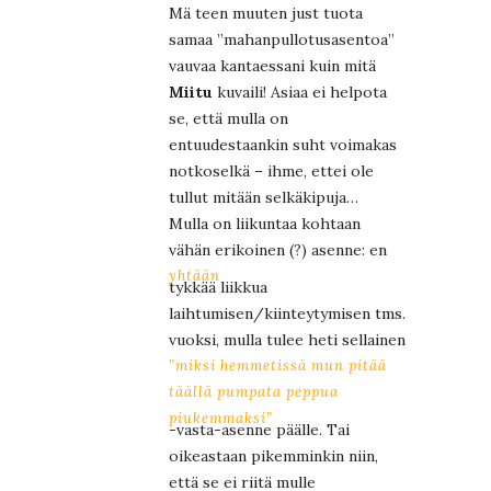
Mä teen muuten just tuota
samaa ”mahanpullotusasentoa”
vauvaa kantaessani kuin mitä
Miitu
kuvaili! Asiaa ei helpota
se, että mulla on
entuudestaankin suht voimakas
notkoselkä – ihme, ettei ole
tullut mitään selkäkipuja…
Mulla on liikuntaa kohtaan
vähän erikoinen (?) asenne: en
yhtään
tykkää liikkua
laihtumisen/kiinteytymisen tms.
vuoksi, mulla tulee heti sellainen
”miksi hemmetissä mun pitää
täällä pumpata peppua
piukemmaksi”
-vasta-asenne päälle. Tai
oikeastaan pikemminkin niin,
että se ei riitä mulle