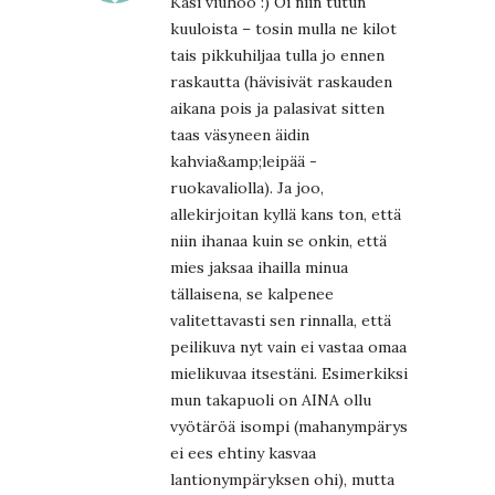
Käsi viuhoo :) Oi niin tutun
kuuloista – tosin mulla ne kilot
tais pikkuhiljaa tulla jo ennen
raskautta (hävisivät raskauden
aikana pois ja palasivat sitten
taas väsyneen äidin
kahvia&amp;leipää -
ruokavaliolla). Ja joo,
allekirjoitan kyllä kans ton, että
niin ihanaa kuin se onkin, että
mies jaksaa ihailla minua
tällaisena, se kalpenee
valitettavasti sen rinnalla, että
peilikuva nyt vain ei vastaa omaa
mielikuvaa itsestäni. Esimerkiksi
mun takapuoli on AINA ollu
vyötäröä isompi (mahanympärys
ei ees ehtiny kasvaa
lantionympäryksen ohi), mutta