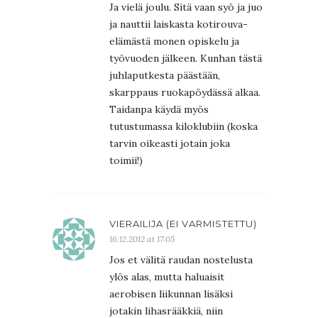
Ja vielä joulu. Sitä vaan syö ja juo
ja nauttii laiskasta kotirouva-
elämästä monen opiskelu ja
työvuoden jälkeen. Kunhan tästä
juhlaputkesta päästään,
skarppaus ruokapöydässä alkaa.
Taidanpa käydä myös
tutustumassa kiloklubiin (koska
tarvin oikeasti jotain joka
toimii!)
VIERAILIJA (EI VARMISTETTU)
16.12.2012 at 17:05
Jos et välitä raudan nostelusta
ylös alas, mutta haluaisit
aerobisen liikunnan lisäksi
jotakin lihasrääkkiä, niin