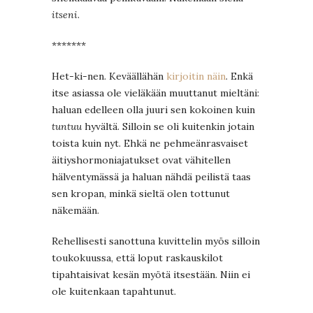
itseni
.
*******
Het-ki-nen. Keväällähän
kirjoitin näin
. Enkä
itse asiassa ole vieläkään muuttanut mieltäni:
haluan edelleen olla juuri sen kokoinen kuin
tuntuu
hyvältä. Silloin se oli kuitenkin jotain
toista kuin nyt. Ehkä ne pehmeänrasvaiset
äitiyshormoniajatukset ovat vähitellen
hälventymässä ja haluan nähdä peilistä taas
sen kropan, minkä sieltä olen tottunut
näkemään.
Rehellisesti sanottuna kuvittelin myös silloin
toukokuussa, että loput raskauskilot
tipahtaisivat kesän myötä itsestään. Niin ei
ole kuitenkaan tapahtunut.