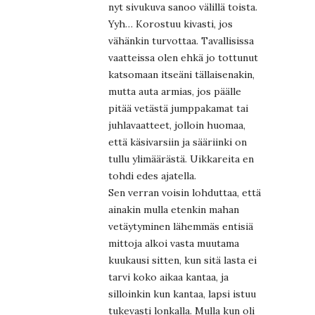
nyt sivukuva sanoo välillä toista.
Yyh… Korostuu kivasti, jos
vähänkin turvottaa. Tavallisissa
vaatteissa olen ehkä jo tottunut
katsomaan itseäni tällaisenakin,
mutta auta armias, jos päälle
pitää vetästä jumppakamat tai
juhlavaatteet, jolloin huomaa,
että käsivarsiin ja sääriinki on
tullu ylimäärästä. Uikkareita en
tohdi edes ajatella.
Sen verran voisin lohduttaa, että
ainakin mulla etenkin mahan
vetäytyminen lähemmäs entisiä
mittoja alkoi vasta muutama
kuukausi sitten, kun sitä lasta ei
tarvi koko aikaa kantaa, ja
silloinkin kun kantaa, lapsi istuu
tukevasti lonkalla. Mulla kun oli