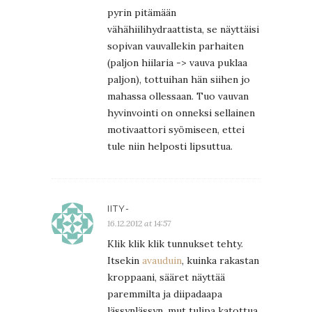
pyrin pitämään
vähähiilihydraattista, se näyttäisi
sopivan vauvallekin parhaiten
(paljon hiilaria -> vauva puklaa
paljon), tottuihan hän siihen jo
mahassa ollessaan. Tuo vauvan
hyvinvointi on onneksi sellainen
motivaattori syömiseen, ettei
tule niin helposti lipsuttua.
IITY-
16.12.2012 at 14:57
Klik klik klik tunnukset tehty.
Itsekin
avauduin
, kuinka rakastan
kroppaani, sääret näyttää
paremmilta ja diipadaapa
lässynlässyn, mut tulipa katottua