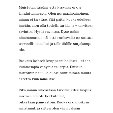
Muistutan itseäni, että kysymys ei ole
laihduttamisesta. Olen normaalipainoinen,
minun ei tarvitse. Sitä paitsi koska edelleen
imetän, aion olla todella tarkkana – tarvitsen
ravintoa. Hyvää ravintoa. Kyse onkin
nimenomaan siitä, että ruokavalio on saatava
terveellisemmäksi ja tälle äidille sutjakampi
olo.
Raskaus kohteli kroppaani hellästi – ei sen
kummempia venymiä tai arpia. Entisiin
mittoihin paluulle ei ole ollut mitään muuta
estettä kuin minä itse.
Eikä minun oikeastaan tarvitse edes luopua
mistään. En ole herkutellut,
oikestaan päinvastoin. Ruoka ei ole oikein
maistunut, ja sitten olen väen väkisin