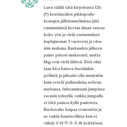
Luen täällä tätä kirjoitusta 12h
(!!!) kestäneiden pikkujoulu-
kemujen jälkitunnelmissa (äiti
ensimmäistä kertaa ilman vauvaa
koko yön ja vielä ensimmäiset
kuplajuomat 3 vuoteen) ja olen
niin mukana. Raskauden jälkeen
paino putosi mukavasti, mutta
8kg vois vielä lähteä. Että olisi
taas kiva katsoa itseäänkin
peilistä ja jaksaisi olla muutakin
kuin vetelä pullataikina sohvan
nurkassa. Inhoamissani jumpissa
ravasin syksyllä, vaikka jumpalla
ei tätä painoa kyllä pudoteta.
Ruokavalio kaipaa remonttia ja
se onkin haasteellista kun ei
viihdy Y-H-T-Ä-Ä-N keittiössä.