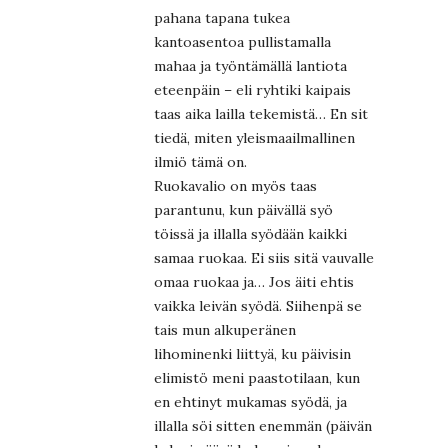
pahana tapana tukea
kantoasentoa pullistamalla
mahaa ja työntämällä lantiota
eteenpäin – eli ryhtiki kaipais
taas aika lailla tekemistä… En sit
tiedä, miten yleismaailmallinen
ilmiö tämä on.
Ruokavalio on myös taas
parantunu, kun päivällä syö
töissä ja illalla syödään kaikki
samaa ruokaa. Ei siis sitä vauvalle
omaa ruokaa ja… Jos äiti ehtis
vaikka leivän syödä. Siihenpä se
tais mun alkuperänen
lihominenki liittyä, ku päivisin
elimistö meni paastotilaan, kun
en ehtinyt mukamas syödä, ja
illalla söi sitten enemmän (päivän