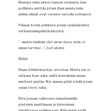
Nautipa siinä sitten tanssin riemusta, kun
peilikuva näyttää jotain ihan muuta kuin
mihin silmät ovat vuosien varrella tottuneet.
Palasin kotiin puhkuen jotain epämääräistä
turhautumispäättäväisyyttä.
”…mutta sinähän olet aivan
ihana
noin, ei
sinun tarvitse…”, Joel aloitti.
Shhh!
Ihana lohdutusyritys, arvostan. Mutta nyt ei
olekaan kyse siitä, miltä kenenkään muun
mielestä näytän. Nyt minun pitää tehdä jotain
oman
itseni
takia.
Että jossain vaiheessa tanssitunnilla
pystyisin nauttimaan ja katsomaan
sheikkaavaa peilikuvaani. Näkemään siellä