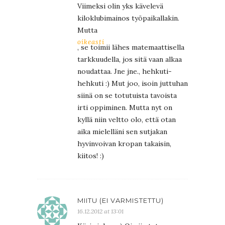
Viimeksi olin yks kävelevä
kiloklubimainos työpaikallakin.
Mutta
oikeasti
, se toimii lähes matemaattisella
tarkkuudella, jos sitä vaan alkaa
noudattaa. Jne jne., hehkuti-
hehkuti :) Mut joo, isoin juttuhan
siinä on se totutuista tavoista
irti oppiminen. Mutta nyt on
kyllä niin veltto olo, että otan
aika mielelläni sen sutjakan
hyvinvoivan kropan takaisin,
kiitos! :)
MIITU (EI VARMISTETTU)
16.12.2012 at 13:01