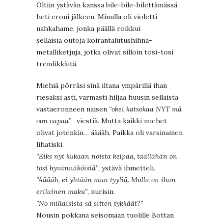
Oltiin ystävän kanssa bile-bile-bilettämässä
heti eroni jälkeen. Minulla oli violetti
nahkahame, jonka päällä roikkui
sellaisia outoja koirantalutushihna-
metalliketjuja, jotka olivat silloin tosi-tosi
trendikkäitä.
Miehiä pörräsi sinä iltana ympärillä ihan
riesaksi asti, varmasti hiljaa huusin sellaista
vastaeronneen naisen
”okei katsokaa NYT mä
oon vapaa”
-viestiä. Mutta kaikki miehet
olivat jotenkin… ääääh. Paikka oli varsinainen
lihatiski.
”Eiks nyt kukaan noista kelpaa, täällähän on
tosi hyvännäköisiä”,
ystävä ihmetteli.
”Ääääh, ei yhtään mun tyyliä. Mulla on ihan
erilainen maku”,
nurisin.
”No millaisista sä sitten tykkäät?”
Nousin pokkana seisomaan tuolille Bottan