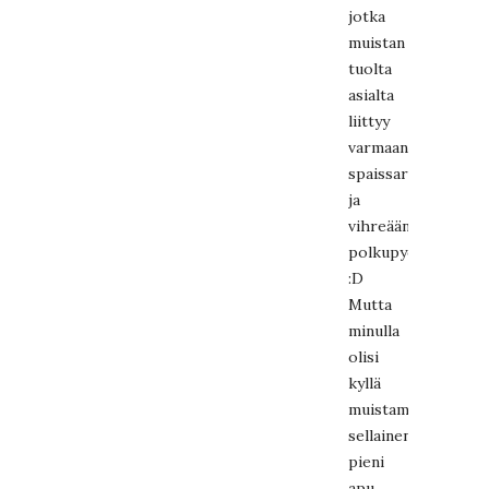
jotka
muistan
tuolta
asialta
liittyy
varmaan
spaissareihin
ja
vihreään
polkupyörääni!
:D
Mutta
minulla
olisi
kyllä
muistamattomuute
sellainen
pieni
apu