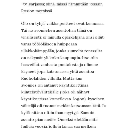
-tv-sarjassa; siinä, missä rämmitään jossain
Posion metsissä.
Olo on tyhjä, vaikka puitteet ovat kunnossa.
Tai no avomiehen asuntohan tämä on
virallisesti; ei minulla opiskelijana olisi ollut
varaa töölöläiseen hulppeaan
ullakkokämppään, jonka suurelta terassilta
on näkymät yli koko kaupungin. Itse olin
haaveillut vanhasta puutalosta ja olimme
käyneet jopa katsomassa yhtä asuntoa
Ruoholahden villoilla. Mutta kun
avomies oli antanut käyntikorttinsa
kiinteistövälittäjälle (joka oli nähnyt
käyntikortissa komeilevan logon), kyseinen
välittäjä oli tuonut meidät katsomaan tätä. Ja
kyllä: sitten oltiin ihan myytyjä. Samoin
asunto pian meille. Onneksi eletään niitä
hulluja vuosia, jolloin lainaa saa melkein