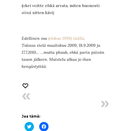
(okei voitte ehkä arvata, miten huonosti
siinä
sitten kävi)
Edellinen osa
(elokuu 1999) täällä
.
Tulossa vielä maaliskuu 2009, 18.9.2009 ja
17.7.2010… …mutta phuuh, ehkä parin päivän
tauon jälkeen. Muistelu alkaa jo ihan
hengästyttää.
Jaa tämä:
Jaa
Jaa
Twitterissä(Avautuu
Facebookissa(Avautuu