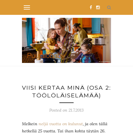
VIISI KERTAA MINÄ (OSA 2:
TÖÖLÖLÄISELÄMÄÄ)
Posted on 21.7.2013
Melkein
neljä vuotta on kulunut
, ja olen tällä
hetkellä 25 vuotta. Tai ihan kohta täytän 26.