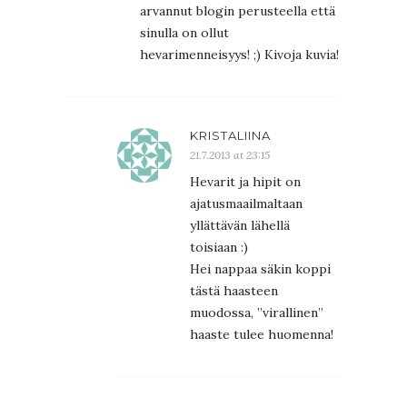
arvannut blogin perusteella että
sinulla on ollut
hevarimenneisyys! ;) Kivoja kuvia!
KRISTALIINA
21.7.2013 at 23:15
Hevarit ja hipit on
ajatusmaailmaltaan
yllättävän lähellä
toisiaan :)
Hei nappaa säkin koppi
tästä haasteen
muodossa, ”virallinen”
haaste tulee huomenna!