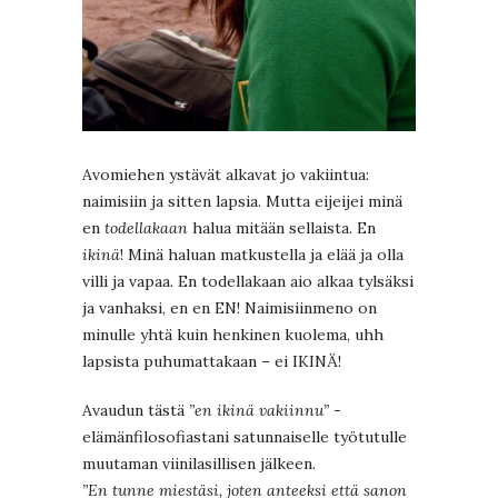
Avomiehen ystävät alkavat jo vakiintua:
naimisiin ja sitten lapsia. Mutta eijeijei minä
en
todellakaan
halua mitään sellaista. En
ikinä
! Minä haluan matkustella ja elää ja olla
villi ja vapaa. En todellakaan aio alkaa tylsäksi
ja vanhaksi, en en EN! Naimisiinmeno on
minulle yhtä kuin henkinen kuolema, uhh
lapsista puhumattakaan – ei IKINÄ!
Avaudun tästä
”en ikinä vakiinnu”
-
elämänfilosofiastani satunnaiselle työtutulle
muutaman viinilasillisen jälkeen.
”En tunne miestäsi, joten anteeksi että sanon