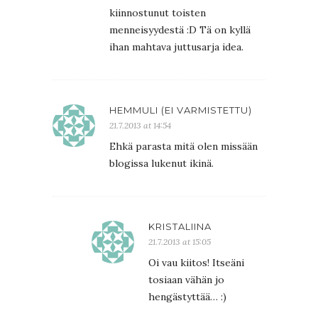
kiinnostunut toisten
menneisyydestä :D Tä on kyllä
ihan mahtava juttusarja idea.
HEMMULI (EI VARMISTETTU)
21.7.2013 at 14:54
Ehkä parasta mitä olen missään
blogissa lukenut ikinä.
KRISTALIINA
21.7.2013 at 15:05
Oi vau kiitos! Itseäni
tosiaan vähän jo
hengästyttää… :)