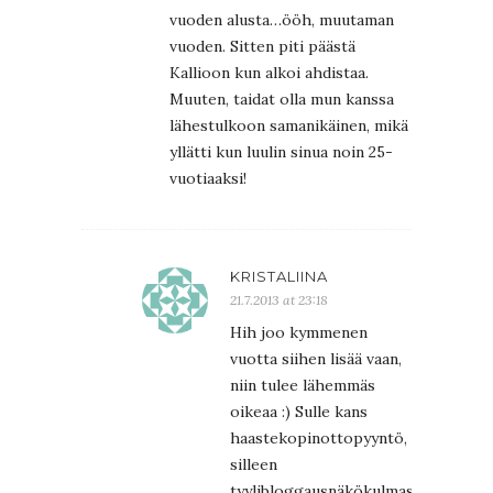
vuoden alusta…ööh, muutaman
vuoden. Sitten piti päästä
Kallioon kun alkoi ahdistaa.
Muuten, taidat olla mun kanssa
lähestulkoon samanikäinen, mikä
yllätti kun luulin sinua noin 25-
vuotiaaksi!
KRISTALIINA
21.7.2013 at 23:18
Hih joo kymmenen
vuotta siihen lisää vaan,
niin tulee lähemmäs
oikeaa :) Sulle kans
haastekopinottopyyntö,
silleen
tyylibloggausnäkökulmasta: