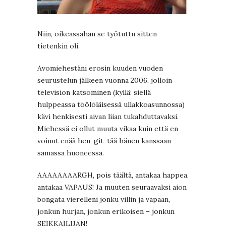
Niin, oikeassahan se työtuttu sitten
tietenkin oli.
Avomiehestäni erosin kuuden vuoden
seurustelun jälkeen vuonna 2006, jolloin
television katsominen (kyllä: siellä
hulppeassa töölöläisessä ullakkoasunnossa)
kävi henkisesti aivan liian tukahduttavaksi.
Miehessä ei ollut muuta vikaa kuin että en
voinut enää hen-git-tää hänen kanssaan
samassa huoneessa.
AAAAAAAARGH, pois täältä, antakaa happea,
antakaa VAPAUS! Ja muuten seuraavaksi aion
bongata vierelleni jonku villin ja vapaan,
jonkun hurjan, jonkun erikoisen – jonkun
SEIKKAILIJAN!