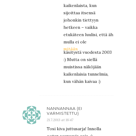
kaikenlaista, kun
sijoittaa itsensä
johonkin tiettyyn
hetkeen – vaikka
etukäteen luulisi, että äh
mulla ei ole
mitään
käsitystä vuodesta 2003
:) Mutta on siellä
muistissa näköjään
kaikenlaisia tunnelmia,
kun vähän kaivaa :)
NANNANNAA (EI
VARMISTETTU)
21.7.2013 at 18:47
Tosi kiva juttusarja! Innolla
ootan seuraavia osia. :)