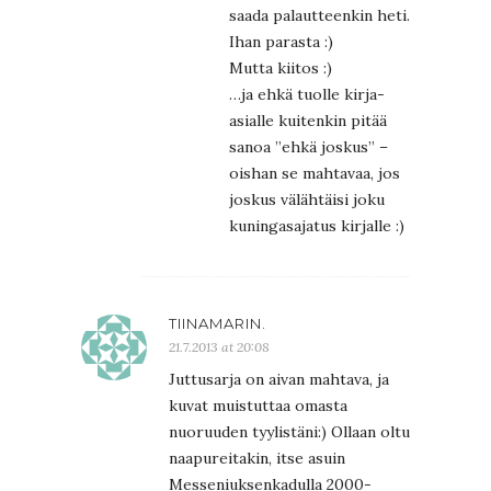
saada palautteenkin heti.
Ihan parasta :)
Mutta kiitos :)
…ja ehkä tuolle kirja-
asialle kuitenkin pitää
sanoa ”ehkä joskus” –
oishan se mahtavaa, jos
joskus välähtäisi joku
kuningasajatus kirjalle :)
TIINAMARIN.
21.7.2013 at 20:08
Juttusarja on aivan mahtava, ja
kuvat muistuttaa omasta
nuoruuden tyylistäni:) Ollaan oltu
naapureitakin, itse asuin
Messeniuksenkadulla 2000-