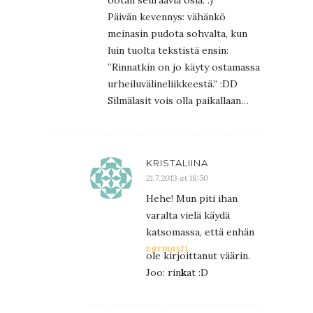
Päivän kevennys: vähänkö
meinasin pudota sohvalta, kun
luin tuolta tekstistä ensin:
”Rinnatkin on jo käyty ostamassa
urheiluvälineliikkeestä.” :DD
Silmälasit vois olla paikallaan…
KRISTALIINA
21.7.2013 at 18:50
Hehe! Mun piti ihan
varalta vielä käydä
katsomassa, että enhän
varmasti
ole kirjoittanut väärin.
Joo: rin
k
at :D