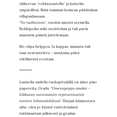
yläkerran ”rokkiosastolla” ja katselin
ympärilleni. Näin tumman komean pitkätukan
villapaidassaan.
”No tuollaisista”,
osoitin miestä sormella.
Rokkipoika näki osoitteluni ja tuli parin
minuutin päästä juttelemaan.
No olipa helppoa. Ja kappas, minusta tuli
taas seurusteleva – muutama päivä
edellisestä erostani.
*******
Lasisella uudella ruokapöydällä on iiiiso pino
papereita. Gradu.
”Omenapeppu omaksi –
liikkuvan naisruumiin representaatiot
naisten liikuntalehdissä”.
Hurjan kiinnostava
aihe, olen jo käynyt esittelemässä
tutkimustani julkisesti ja gradun