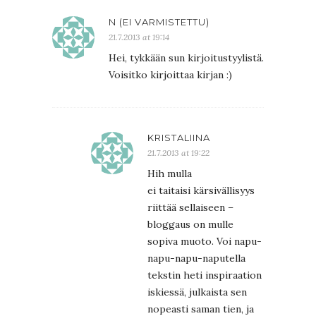
N (EI VARMISTETTU)
21.7.2013 at 19:14
Hei, tykkään sun kirjoitustyylistä.
Voisitko kirjoittaa kirjan :)
KRISTALIINA
21.7.2013 at 19:22
Hih mulla
ei taitaisi kärsivällisyys
riittää sellaiseen –
bloggaus on mulle
sopiva muoto. Voi napu-
napu-napu-naputella
tekstin heti inspiraation
iskiessä, julkaista sen
nopeasti saman tien, ja