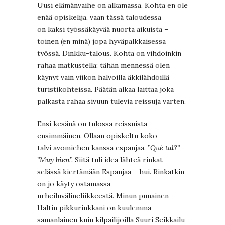
Uusi elämänvaihe on alkamassa. Kohta en ole
enää opiskelija, vaan tässä taloudessa
on kaksi työssäkäyvää nuorta aikuista –
toinen (en minä) jopa hyväpalkkaisessa
työssä. Dinkku-talous. Kohta on vihdoinkin
rahaa matkustella; tähän mennessä olen
käynyt vain viikon halvoilla äkkilähdöillä
turistikohteissa. Päätän alkaa laittaa joka
palkasta rahaa sivuun tulevia reissuja varten.
Ensi kesänä on tulossa reissuista
ensimmäinen. Ollaan opiskeltu koko
talvi avomiehen kanssa espanjaa.
”Qué tal?”
”Muy bien”.
Siitä tuli idea lähteä rinkat
selässä kiertämään Espanjaa – hui. Rinkatkin
on jo käyty ostamassa
urheiluvälineliikkeestä. Minun punainen
Haltin pikkurinkkani on kuulemma
samanlainen kuin kilpailijoilla Suuri Seikkailu