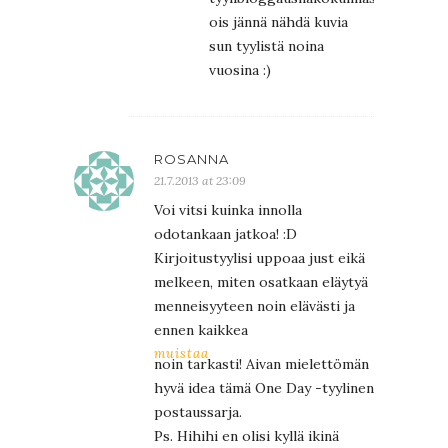
ois jännä nähdä kuvia
sun tyylistä noina
vuosina :)
ROSANNA
21.7.2013 at 23:09
Voi vitsi kuinka innolla
odotankaan jatkoa! :D
Kirjoitustyylisi uppoaa just eikä
melkeen, miten osatkaan eläytyä
menneisyyteen noin elävästi ja
ennen kaikkea
muistaa
noin tarkasti! Aivan mielettömän
hyvä idea tämä One Day -tyylinen
postaussarja.
Ps. Hihihi en olisi kyllä ikinä