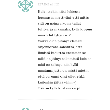
22.7.2013 at 11:26
Huh, itsekin näitä lukiessa
huomasin miettiväni, että mitäs
sitä on noina aikoina tullut
tehtyä, ja ai kamalaa, kyllä loppuu
muistelut lyhyeen :P
Vaikka olen pitänyt elämäni
ohjenuorana sanontaa, että
ihmistä kaduttaa enemmän se
mikä on jäänyt tekemättä kuin se
mitä on tehnyt, niin kyllä
muutama juttu on, mistä mietin,
että parempi olisi ollut ehkä
kuitenkin jättää väliin =)
Tää on kyllä loistava sarja!
FFFIFI