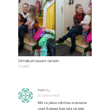
Silmäkulmassani tänään
5.5.2017
PAPYLI
21.7.2013 at 14:20
Mä en jaksa odottaa seuraavia
osia! Kumma kun sitä on niin