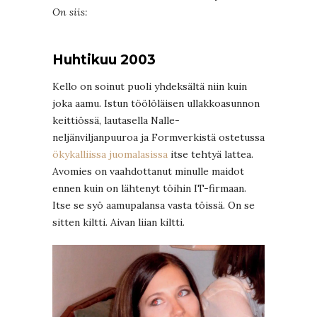
On siis:
Huhtikuu 2003
Kello on soinut puoli yhdeksältä niin kuin
joka aamu. Istun töölöläisen ullakkoasunnon
keittiössä, lautasella Nalle-
neljänviljanpuuroa ja Formverkistä ostetussa
ökykalliissa juomalasissa
itse tehtyä lattea.
Avomies on vaahdottanut minulle maidot
ennen kuin on lähtenyt töihin IT-firmaan.
Itse se syö aamupalansa vasta töissä. On se
sitten kiltti. Aivan liian kiltti.