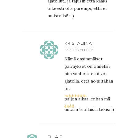
ajatellut.. ja tajusin että kääks,
oikeesti olis parempi, että ei
muistelisi! :-)
KRISTALIINA
22.7.2013 at 00:06
Nämä ensimmäiset
päiväykset on onneksi
niin vanhoja, että voi
ajatella, että no siitähän
on
niiiiiiiiiiin
paljon aikaa, enhän mä
enää
mitään tuollaisia tekisi :)
ELLA F.