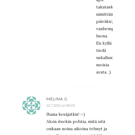
takataskussa,
nimittäin
päiväkirjapinot
vanhempieni
luona.
En kyllä
tiedä
uskallanko
moisia
avata. ;)
MELINA G
22.7.2013 at 00:03
Ihana kesäjatkis! :-)
Aloin itsekin pohtia, mitä sitä
onkaan noina aikoina tehnyt ja