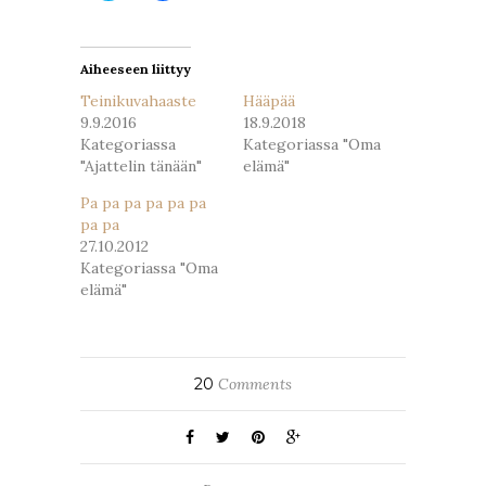
uudessa
uudessa
ikkunassa)
ikkunassa)
Aiheeseen liittyy
Teinikuvahaaste
Hääpää
9.9.2016
18.9.2018
Kategoriassa
Kategoriassa "Oma
"Ajattelin tänään"
elämä"
Pa pa pa pa pa pa
pa pa
27.10.2012
Kategoriassa "Oma
elämä"
20
Comments