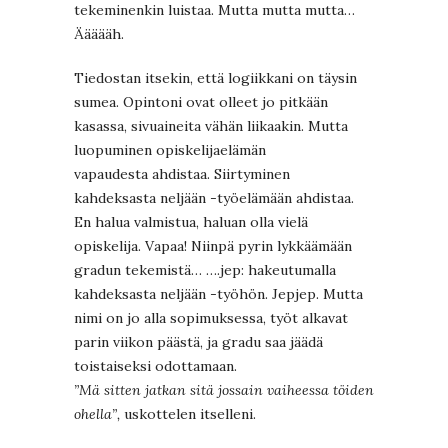
tekeminenkin luistaa. Mutta mutta mutta…
Äääääh.
Tiedostan itsekin, että logiikkani on täysin
sumea. Opintoni ovat olleet jo pitkään
kasassa, sivuaineita vähän liikaakin. Mutta
luopuminen opiskelijaelämän
vapaudesta ahdistaa. Siirtyminen
kahdeksasta neljään -työelämään ahdistaa.
En halua valmistua, haluan olla vielä
opiskelija. Vapaa! Niinpä pyrin lykkäämään
gradun tekemistä… ….jep: hakeutumalla
kahdeksasta neljään -työhön. Jepjep. Mutta
nimi on jo alla sopimuksessa, työt alkavat
parin viikon päästä, ja gradu saa jäädä
toistaiseksi odottamaan.
”Mä sitten jatkan sitä jossain vaiheessa töiden
ohella”,
uskottelen itselleni.