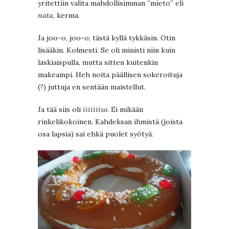
yritettiin valita mahdollisimman ”mieto” eli
nata
, kerma.
Ja joo-o, joo-o; tästä kyllä tykkäsin. Otin
lisääkin. Kolmesti. Se oli ministi niin kuin
laskiaispulla, mutta sitten kuitenkin
makeampi. Heh noita päällisen sokeroituja
(?) juttuja en sentään maistellut.
Ja tää siis oli
iiiiiiiso
. Ei mikään
rinkelikokoinen. Kahdeksan ihmistä (joista
osa lapsia) sai ehkä puolet syötyä.