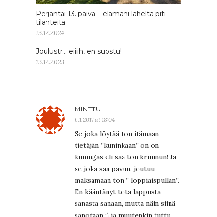
Perjantai 13. päivä – elämäni läheltä piti -
tilanteita
13.12.2024
Joulustr… eiiiih, en suostu!
13.12.2023
MINTTU
6.1.2017 at 18:04
Se joka löytää ton itämaan
tietäjän ”kuninkaan” on on
kuningas eli saa ton kruunun! Ja
se joka saa pavun, joutuu
maksamaan ton ” loppiaispullan”.
En kääntänyt tota lappusta
sanasta sanaan, mutta näin siinä
sanotaan :) ja muutenkin tuttu