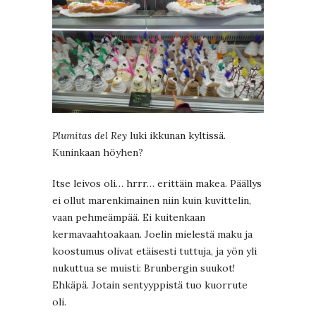
Plumitas del Rey
luki ikkunan kyltissä.
Kuninkaan höyhen?
Itse leivos oli… hrrr… erittäin makea. Päällys
ei ollut marenkimainen niin kuin kuvittelin,
vaan pehmeämpää. Ei kuitenkaan
kermavaahtoakaan. Joelin mielestä maku ja
koostumus olivat etäisesti tuttuja, ja yön yli
nukuttua se muisti: Brunbergin suukot!
Ehkäpä. Jotain sentyyppistä tuo kuorrute
oli.