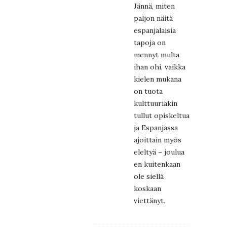
Jännä, miten
paljon näitä
espanjalaisia
tapoja on
mennyt multa
ihan ohi, vaikka
kielen mukana
on tuota
kulttuuriakin
tullut opiskeltua
ja Espanjassa
ajoittain myös
eleltyä – joulua
en kuitenkaan
ole siellä
koskaan
viettänyt.