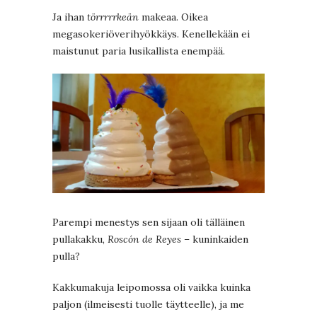
Ja ihan
törrrrrkeän
makeaa. Oikea
megasokeriöverihyökkäys. Kenellekään ei
maistunut paria lusikallista enempää.
Parempi menestys sen sijaan oli tälläinen
pullakakku,
Roscón de Reyes
– kuninkaiden
pulla?
Kakkumakuja leipomossa oli vaikka kuinka
paljon (ilmeisesti tuolle täytteelle), ja me