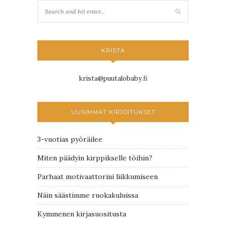
KRISTA
krista@puutalobaby.fi
UUSIMMAT KIRJOITUKSET
3-vuotias pyöräilee
Miten päädyin kirppikselle töihin?
Parhaat motivaattorini liikkumiseen
Näin säästimme ruokakuluissa
Kymmenen kirjasuositusta