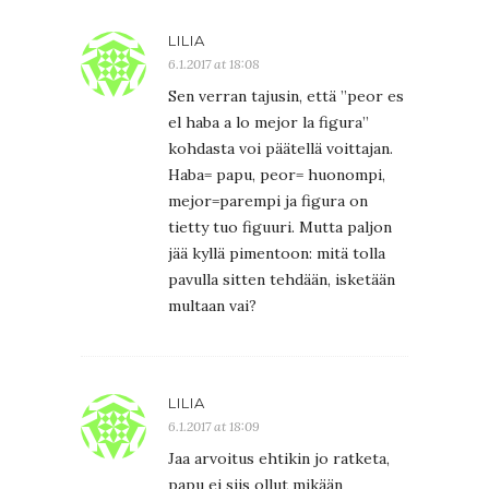
LILIA
6.1.2017 at 18:08
Sen verran tajusin, että ”peor es
el haba a lo mejor la figura”
kohdasta voi päätellä voittajan.
Haba= papu, peor= huonompi,
mejor=parempi ja figura on
tietty tuo figuuri. Mutta paljon
jää kyllä pimentoon: mitä tolla
pavulla sitten tehdään, isketään
multaan vai?
LILIA
6.1.2017 at 18:09
Jaa arvoitus ehtikin jo ratketa,
papu ei siis ollut mikään