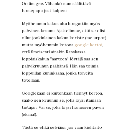
Oo äm gee. Vähänkö mun säälittävä
homepapu just kalpeni.
Myöhemmin kakun alta bongattiin myös
pahvinen kruunu. Ajattelimme, että se olisi
ollut jonkinlainen kakun koriste (me urpot),
mutta myöhemmin kotona
google kertoi
,
että ilmeisesti ainakin Ranskassa
loppiaiskakun ”aarteen” löytäjä saa sen
pahvikruunun päähänsä. Hän saa toimia
loppuillan kuninkaana, jonka toiveita
totellaan.
Googlekaan ei kuitenkaan tiennyt kertoa,
saako sen kruunun se, joka löysi itämaan
tietäjän. Vai se, joka löysi homeisen pavun
(ekana!).
Tästä se ehkä selviäisi, jos vaan kielitaito