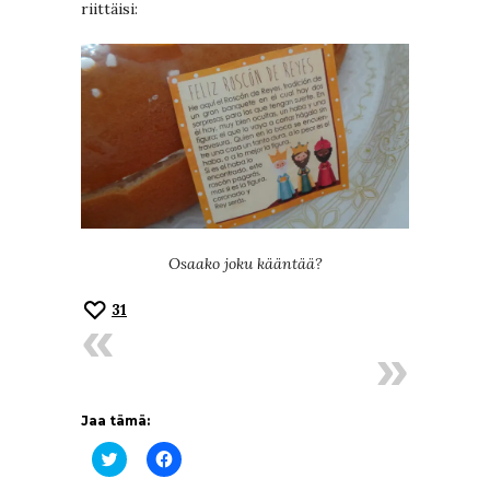
riittäisi:
Osaako joku kääntää?
31
Jaa tämä:
Jaa
Jaa
Twitterissä(Avautuu
Facebookissa(Avautuu
uudessa
uudessa