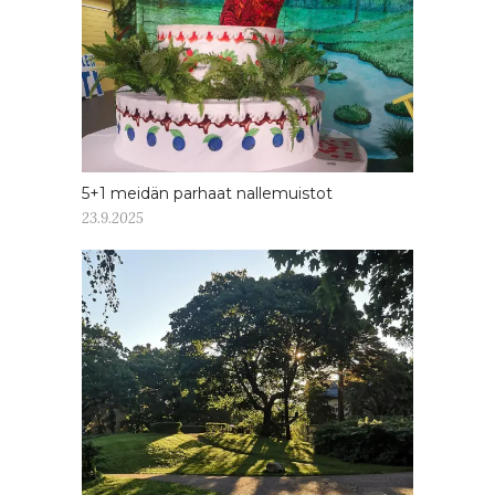
5+1 meidän parhaat nallemuistot
23.9.2025