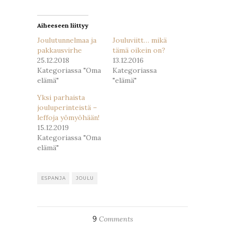
ikkunassa)
ikkunassa)
Aiheeseen liittyy
Joulutunnelmaa ja
Jouluviitt… mikä
pakkausvirhe
tämä oikein on?
25.12.2018
13.12.2016
Kategoriassa "Oma
Kategoriassa
elämä"
"elämä"
Yksi parhaista
jouluperinteistä –
leffoja yömyöhään!
15.12.2019
Kategoriassa "Oma
elämä"
ESPANJA
JOULU
9
Comments