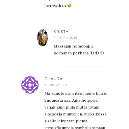
lottovoitto
KRISTA
6.1.2017 at 18:16
Maksajan homepapu,
perhanan perhana :D :D :D
CHAURA
6.1.2017 at 21:15
Mä kans leivoin itse meille kun ei
Suomesta saa. Aika helppoa,
vähän kuin pulla mutta jotain
ainesosia muutellen. Meksikossa
sisälle leivotaan pieniä
jeesusfiguureja symbolisoimaan