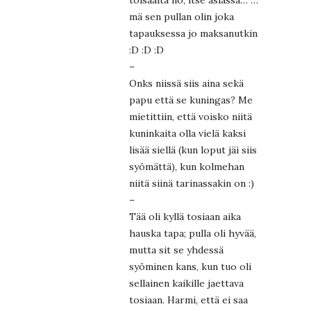
mä sen pullan olin joka
tapauksessa jo maksanutkin
:D :D :D
–
Onks niissä siis aina sekä
papu että se kuningas? Me
mietittiin, että voisko niitä
kuninkaita olla vielä kaksi
lisää siellä (kun loput jäi siis
syömättä), kun kolmehan
niitä siinä tarinassakin on :)
–
Tää oli kyllä tosiaan aika
hauska tapa; pulla oli hyvää,
mutta sit se yhdessä
syöminen kans, kun tuo oli
sellainen kaikille jaettava
tosiaan. Harmi, että ei saa