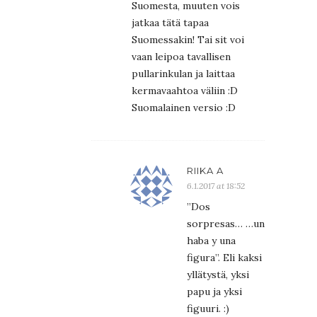
Suomesta, muuten vois
jatkaa tätä tapaa
Suomessakin! Tai sit voi
vaan leipoa tavallisen
pullarinkulan ja laittaa
kermavaahtoa väliin :D
Suomalainen versio :D
RIIKA A
6.1.2017 at 18:52
”Dos
sorpresas… …un
haba y una
figura”. Eli kaksi
yllätystä, yksi
papu ja yksi
figuuri. :)