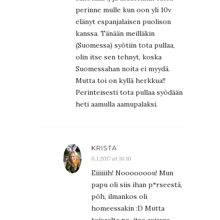
perinne mulle kun oon yli 10v
elänyt espanjalaisen puolison
kanssa. Tänään meilläkin
(Suomessa) syötiin tota pullaa,
olin itse sen tehnyt, koska
Suomessahan noita ei myydä.
Mutta toi on kyllä herkkua!!
Perinteisesti tota pullaa syödään
heti aamulla aamupalaksi.
KRISTA
6.1.2017 at 18:10
Eiiiiiih! Nooooooou! Mun
papu oli siis ihan p*rseestä,
pöh, ilmankos oli
homeessakin :D Mutta
toisaalta no, itse asiassa… …