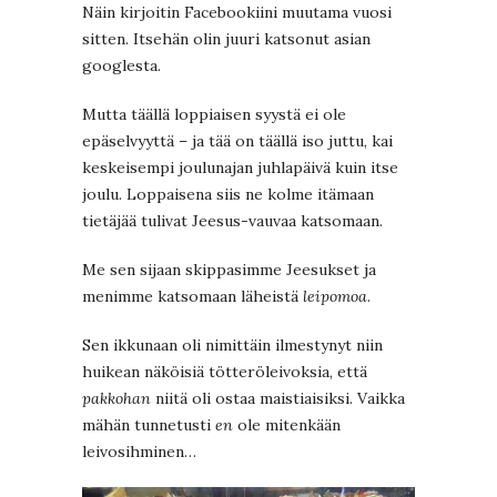
Näin kirjoitin Facebookiini muutama vuosi
sitten. Itsehän olin juuri katsonut asian
googlesta.
Mutta täällä loppiaisen syystä ei ole
epäselvyyttä – ja tää on täällä iso juttu, kai
keskeisempi joulunajan juhlapäivä kuin itse
joulu. Loppaisena siis ne kolme itämaan
tietäjää tulivat Jeesus-vauvaa katsomaan.
Me sen sijaan skippasimme Jeesukset ja
menimme katsomaan läheistä
leipomoa
.
Sen ikkunaan oli nimittäin ilmestynyt niin
huikean näköisiä tötteröleivoksia, että
pakkohan
niitä oli ostaa maistiaisiksi. Vaikka
mähän tunnetusti
en
ole mitenkään
leivosihminen…