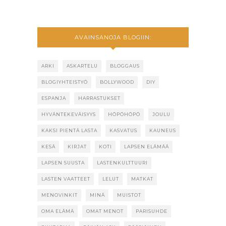
AVAINSANOJA BLOGIIN:
ARKI
ASKARTELU
BLOGGAUS
BLOGIYHTEISTYÖ
BOLLYWOOD
DIY
ESPANJA
HARRASTUKSET
HYVÄNTEKEVÄISYYS
HÖPÖHÖPÖ
JOULU
KAKSI PIENTÄ LASTA
KASVATUS
KAUNEUS
KESÄ
KIRJAT
KOTI
LAPSEN ELÄMÄÄ
LAPSEN SUUSTA
LASTENKULTTUURI
LASTEN VAATTEET
LELUT
MATKAT
MENOVINKIT
MINÄ
MUISTOT
OMA ELÄMÄ
OMAT MENOT
PARISUHDE