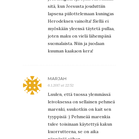
sitä, kun Jeesusta jouduttiin
lapsena piilottelemaan kuningas
Herodeksen vainolta! Siellä ei
myöskään yleensä täytetä pullaa,
joten maku on vielä lähempänä
suomalaista. Niin ja juodaan
kuuman kaakaon kera!
MARJAH
6.1.2017 at 22:52
Luulen, että tuossa ylemmässä
leivoksessa on sellainen pehmeä
marenki, suukotkin on kait sen
tyyppisiä :) Pehmeää marenkia
tulee toisinaan käytettyä kakun
kuorrutteena, se on aika
näppärää siihen