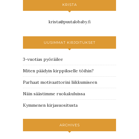
KRISTA
krista@puutalobaby.fi
UUSIMMAT KIRJOITUKSET
3-vuotias pyöräilee
Miten päädyin kirppikselle töihin?
Parhaat motivaattorini liikkumiseen
Näin säästimme ruokakuluissa
Kymmenen kirjasuositusta
ARCHIVES