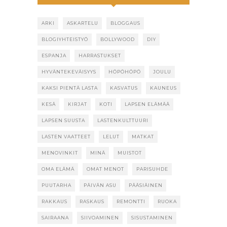
ARKI
ASKARTELU
BLOGGAUS
BLOGIYHTEISTYÖ
BOLLYWOOD
DIY
ESPANJA
HARRASTUKSET
HYVÄNTEKEVÄISYYS
HÖPÖHÖPÖ
JOULU
KAKSI PIENTÄ LASTA
KASVATUS
KAUNEUS
KESÄ
KIRJAT
KOTI
LAPSEN ELÄMÄÄ
LAPSEN SUUSTA
LASTENKULTTUURI
LASTEN VAATTEET
LELUT
MATKAT
MENOVINKIT
MINÄ
MUISTOT
OMA ELÄMÄ
OMAT MENOT
PARISUHDE
PUUTARHA
PÄIVÄN ASU
PÄÄSIÄINEN
RAKKAUS
RASKAUS
REMONTTI
RUOKA
SAIRAANA
SIIVOAMINEN
SISUSTAMINEN