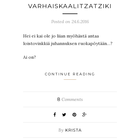
VARHAISKAALITZATZIKI
Posted on 24.6.2016
Hei ei kai ole jo liian myöhästä antaa
loistovinkkiä juhannuksen ruokapöytään…?
Ai on?
CONTINUE READING
8
Comments
By
KRISTA