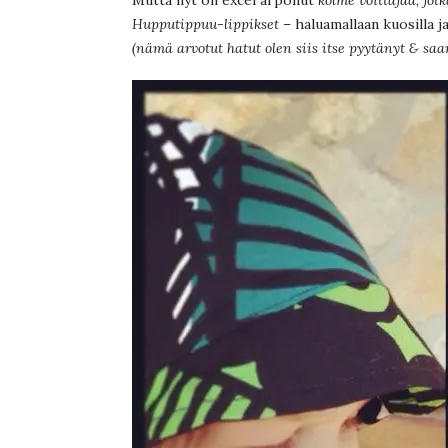
Hupputippuu-lippikset
– haluamallaan kuosilla ja 
(nämä arvotut hatut olen siis itse pyytänyt & s