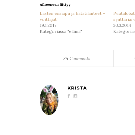
Aiheeseen liittyy
Lasten ensiapu ja hätätilanteet –
Puutalobab
voittajat!
synttäriar
19.1.2017
30.3.2014
Kategoriassa "elämä"
Kategorias
24
Comments
KRISTA