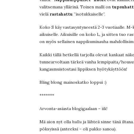
valitsemana yllärinä. Toinen malli on
tupsuhatt
vielä
rastahattu
”isotukkaiselle”.
Koko S käy vastasyntyneestä 2-3 vuotiaalle. M-
aikuiselle. Aikuisille on koko L, ja sitten tuo r
on myös sellainen nappikuminauha mahdollisimm
Kaikki tällä hetkellä tarjolla olevat kankaat nä
tunnearvoltaan tärkeä vanha lempipaita/housu
kangasmuistostasi lippiksen hyötykäyttöön!
Bling blong mainoskatko loppui :)
*******
Arvonta-asiasta blogigaalaan – iik!
Mä aion nyt olla
hullu
ja lähteä sinne tänä iltan
pöksyissä (anteeksi – oli pakko sanoa).