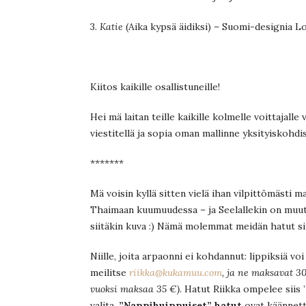
3.
Katie
(Aika kypsä äidiksi) – Suomi-designia L
Kiitos kaikille osallistuneille!
Hei mä laitan teille kaikille kolmelle voittajalle
viestitellä ja sopia oman mallinne yksityiskohdis
*******
Mä voisin kyllä sitten vielä ihan vilpittömästi ma
Thaimaan kuumuudessa – ja Seelallekin on muut
siitäkin kuva :) Nämä molemmat meidän hatut siis
Niille, joita arpaonni ei kohdannut: lippiksiä voi 
meilitse
riikka@kukamuu.com
, ja ne maksavat 3
vuoksi maksaa 35 €).
Hatut Riikka ompelee siis ”
valita.
”Nappihuippuiset” hatut
ovat käännettä