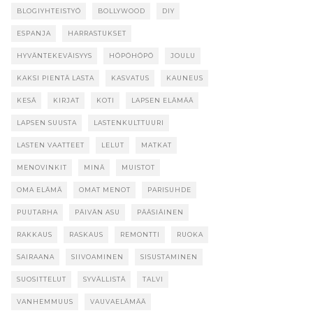
BLOGIYHTEISTYÖ
BOLLYWOOD
DIY
ESPANJA
HARRASTUKSET
HYVÄNTEKEVÄISYYS
HÖPÖHÖPÖ
JOULU
KAKSI PIENTÄ LASTA
KASVATUS
KAUNEUS
KESÄ
KIRJAT
KOTI
LAPSEN ELÄMÄÄ
LAPSEN SUUSTA
LASTENKULTTUURI
LASTEN VAATTEET
LELUT
MATKAT
MENOVINKIT
MINÄ
MUISTOT
OMA ELÄMÄ
OMAT MENOT
PARISUHDE
PUUTARHA
PÄIVÄN ASU
PÄÄSIÄINEN
RAKKAUS
RASKAUS
REMONTTI
RUOKA
SAIRAANA
SIIVOAMINEN
SISUSTAMINEN
SUOSITTELUT
SYVÄLLISTÄ
TALVI
VANHEMMUUS
VAUVAELÄMÄÄ