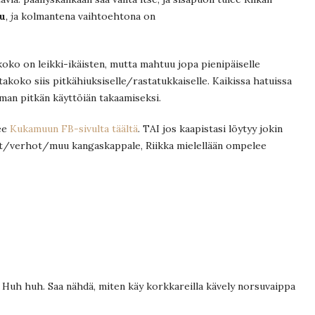
u
, j
a kolmantena vaihtoehtona on
koko on leikki-ikäisten, mutta mahtuu jopa pienipäiselle
astakoko siis pitkähiuksiselle/rastatukkaiselle. Kaikissa hatuissa
an pitkän käyttöiän takaamiseksi.
kee
Kukamuun FB-sivulta täältä
. TAI jos kaapistasi löytyy jokin
t/verhot/muu kangaskappale, Riikka mielellään ompelee
a. Huh huh. Saa nähdä, miten käy korkkareilla kävely norsuvaippa