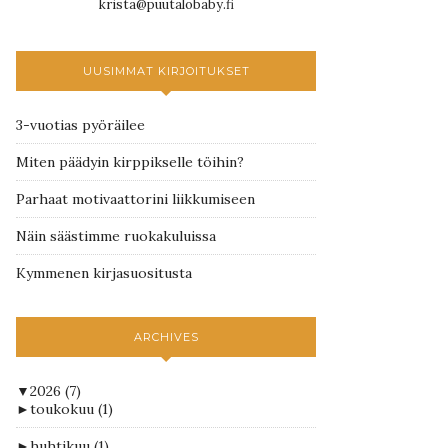
krista@puutalobaby.fi
UUSIMMAT KIRJOITUKSET
3-vuotias pyöräilee
Miten päädyin kirppikselle töihin?
Parhaat motivaattorini liikkumiseen
Näin säästimme ruokakuluissa
Kymmenen kirjasuositusta
ARCHIVES
▼
2026
(7)
►
toukokuu
(1)
►
huhtikuu
(1)