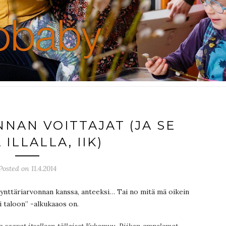
NAN VOITTAJAT (JA SE
ILLALLA, IIK)
Posted on 11.4.2014
ynttäriarvonnan kanssa, anteeksi… Tai no mitä mä oikein
li taloon” -alkukaaos on.
tka saavat itselleen tällaiset Kukamuu-Riikan ompelemat