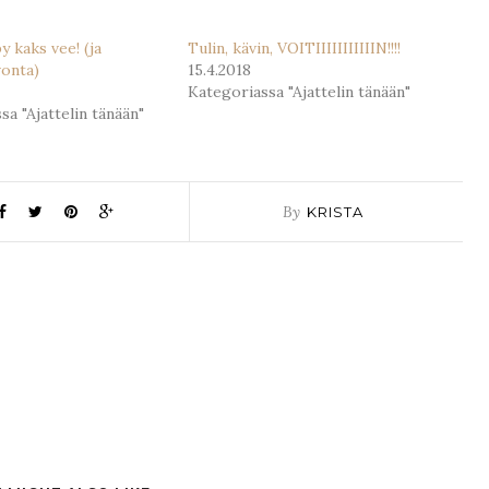
y kaks vee! (ja
Tulin, kävin, VOITIIIIIIIIIIIN!!!!
vonta)
15.4.2018
Kategoriassa "Ajattelin tänään"
sa "Ajattelin tänään"
By
KRISTA