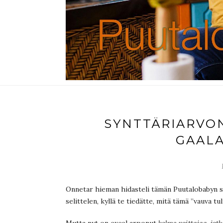
SYNTTÄRIARVON
GAALA 
Onnetar hieman hidasteli tämän Puutalobabyn s
selittelen, kyllä te tiedätte, mitä tämä ”vauva tu
Mutta nyt on excel arponut
kolme voittajaa, jo