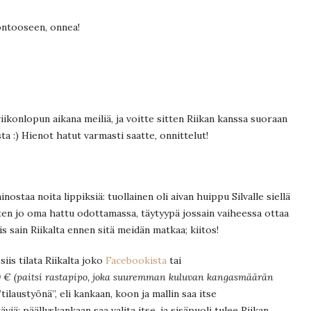
ontooseen, onnea!
 viikonlopun aikana meiliä, ja voitte sitten Riikan kanssa suoraan
ta :) Hienot hatut varmasti saatte, onnittelut!
inostaa noita lippiksiä: tuollainen oli aivan huippu Silvalle siellä
en jo oma hattu odottamassa, täytyypä jossain vaiheessa ottaa
 sain Riikalta ennen sitä meidän matkaa; kiitos!
siis tilata Riikalta joko
Facebookista
tai
0 € (paitsi rastapipo, joka suuremman kuluvan kangasmäärän
tilaustyönä”, eli kankaan, koon ja mallin saa itse
viä: päällyskankaan saa valita itse, ja sisäpuoli tulee Riikan