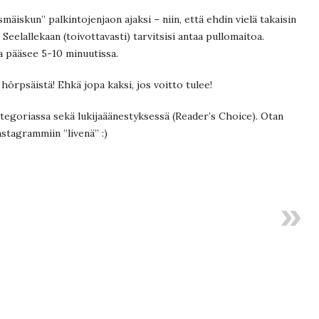
smäiskun” palkintojenjaon ajaksi – niin, että ehdin vielä takaisin
elallekaan (toivottavasti) tarvitsisi antaa pullomaitoa.
la pääsee 5-10 minuutissa.
hörpsäistä! Ehkä jopa kaksi, jos voitto tulee!
egoriassa sekä lukijaäänestyksessä (Reader’s Choice). Otan
stagrammiin ”livenä” :)