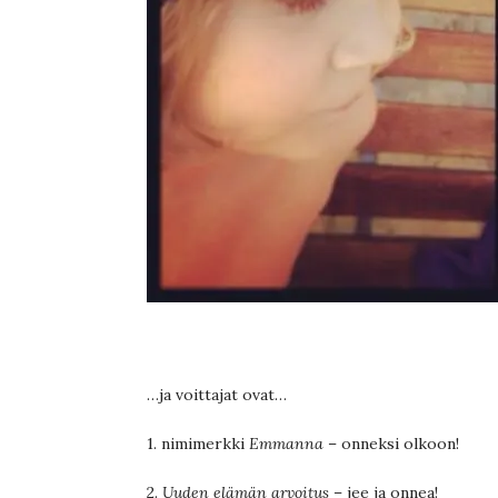
…ja voittajat ovat…
1. nimimerkki
Emmanna
– onneksi olkoon!
2.
Uuden elämän arvoitus
– jee ja onnea!