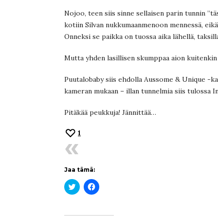
Nojoo, teen siis sinne sellaisen parin tunnin ”tä
kotiin Silvan nukkumaanmenoon mennessä, eikä Se
Onneksi se paikka on tuossa aika lähellä, taksil
Mutta yhden lasillisen skumppaa aion kuitenkin 
Puutalobaby siis ehdolla Aussome & Unique -kat
kameran mukaan – illan tunnelmia siis tulossa In
Pitäkää peukkuja! Jännittää…
1
Jaa tämä:
Jaa
Jaa
Twitterissä(Avautuu
Facebookissa(Avautuu
uudessa
uudessa
ikkunassa)
ikkunassa)