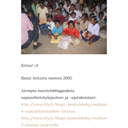
Kiitos! <3
Kuvat Intiasta vuonna 2005.
Aiempia muistelubloggauksia
vapaaehtoistyöajastani ja -ajatuksistani:
http://www.lily.fi/blogit/puutalobaby/matkamuistoja-
4-vapaaehtoistyohon-intiaan
http://www.lily.fi/blogit/puutalobaby/matkamuistoja-
5-elamaa-jarjestolla