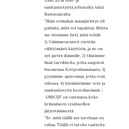
UNICEFin vesi- ja
sanitaatiotyötä johtavalta Antti
Rautavaaralta:
”Näin voimakas maanjäristys oli
pahinta, mitä voi tapahtua. Mutta
me tiesimme heti, mitä tehdä:
1) Valmiusvarastot otettiin
välittömästi käyttöön, ja ne on
nyt jaettu ihmisille, 2) tilasimme
lisää tarvikkeita, jotka saapuvat
huomenna Kööpenhaminasta, 3)
pyysimme apuvoimia, jotka ovat
tulossa, 4) käynnistimme vesi-ja
sanitaatiotyön koordinoinnin –
UNICEF on vastuussa koko
kriisialueen vesihuollon
järjestämisestä.
”Se, mitä täällä nyt tarvitaan on
rahaa. Täällä ei tarvita vaatteita