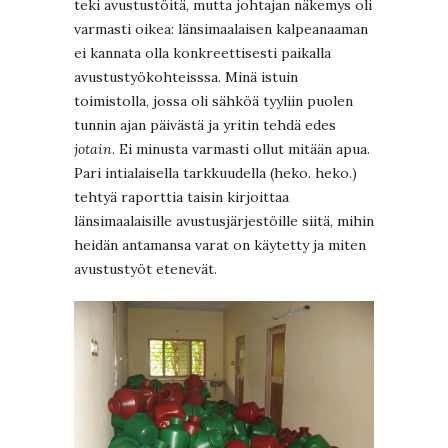
teki avustustöitä, mutta johtajan näkemys oli
varmasti oikea: länsimaalaisen kalpeanaaman
ei kannata olla konkreettisesti paikalla
avustustyökohteisssa. Minä istuin
toimistolla, jossa oli sähköä tyyliin puolen
tunnin ajan päivästä ja yritin tehdä edes
jotain
. Ei minusta varmasti ollut mitään apua.
Pari intialaisella tarkkuudella (heko. heko.)
tehtyä raporttia taisin kirjoittaa
länsimaalaisille avustusjärjestöille siitä, mihin
heidän antamansa varat on käytetty ja miten
avustustyöt etenevät.