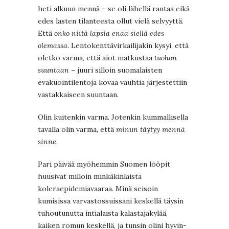
heti alkuun mennä – se oli lähellä rantaa eikä
edes lasten tilanteesta ollut vielä selvyyttä.
Että
onko niitä lapsia enää siellä edes
olemassa
. Lentokenttävirkailijakin kysyi, että
oletko varma, että aiot matkustaa
tuohon
suuntaan
– juuri silloin suomalaisten
evakuointilentoja kovaa vauhtia järjestettiin
vastakkaiseen suuntaan.
Olin kuitenkin varma. Jotenkin kummallisella
tavalla olin varma, että
minun täytyy mennä
sinne
.
Pari päivää myöhemmin Suomen lööpit
huusivat milloin minkäkinlaista
koleraepidemiavaaraa. Minä seisoin
kumisissa varvastossuissani keskellä täysin
tuhoutunutta intialaista kalastajakylää,
kaiken romun keskellä, ja tunsin olini hyvin-