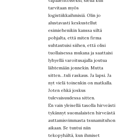
vapaaehtoiseksi, siellä kun
tarvitaan myös
logistiikkaihmisiä. Olin jo
alustavasti keskustellut
esimiehenikin kanssa siltä
pohjalta, että miten firma
suhtautuisi siihen, että olisi
tuollaisessa mukana ja saattaisi
lyhyellä varoitusajalla joutua
lähtemään jonnekin. Mutta
sitten…tuli raskaus. Ja lapsi. Ja
nyt vielä toinenkin on matkalla.
Joten ehkä joskus
tulevaisuudessa sitten.
En vain yleisellä tasolla hirveästi
tykännyt suomalaisten hirveästä
auttamisvimmasta tsunamituhon
aikaan. Se tuntui niin
tekopyhältä, kun ihmiset