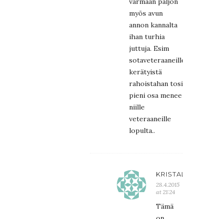
varmaan paljon
myös avun
annon kannalta
ihan turhia
juttuja. Esim
sotaveteraaneille
kerätyistä
rahoistahan tosi
pieni osa menee
niille
veteraaneille
lopulta..
KRISTALIINA
28.4.2015
at 21:24
Tämä
on