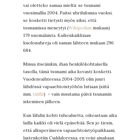
vai oletteko samaa mieltä: se tsunami
vuosimallia 2004. Paitsi uhrilukunsa vuoksi,
se kosketti tietysti myös siksi, että
tsunamissa meneytyi (
Wikipedian
mukaan)
179 suomalaista. Kaikenkaikkiaan
kuolonuhreja oli saman lähteen mukaan 296
684.
Minua itseänikin, ihan henkilökohtaisella
tasolla, tämä tsunami aika kovasti kosketti.
Vuodenvaihteessa 2004-2005 olin juuri
lähdössä vapaaehtoistyöhön Intiaan (siitä
mm.
täällä
) – vain muutama päivä tsunamin
iskemisen jälkeen.
Kun lähdin kohti tuhoaluetta, oikeastaan aika
lailla kaikki oli vielä epäselvää. Sen jo tiesin,
että alkuperäiseen vapaaehtoistyöpaikkaani,
lastenkotiin Cuddaloressa, en voisi ainakaan