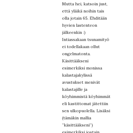
Mutta hei, katsoin just,
että yläikä noihin tais
olla jotain 65. Ehditään
hyvien lastenteon
jälkeenkin :)
Intiassakaan tsunamityö
ei todellakaan ollut
ongelmatonta.
Käsittääkseni
esimerkiksi monissa
kalastajakylissä
avustukset menivät
kalastajille ja
köyhimmistä köyhimmät
eli kastittomat jätettiin
sen ulkopuolella. Lisäksi
(tämäkin mallia
”käsittääkseni”)
esimerkiksi jostain