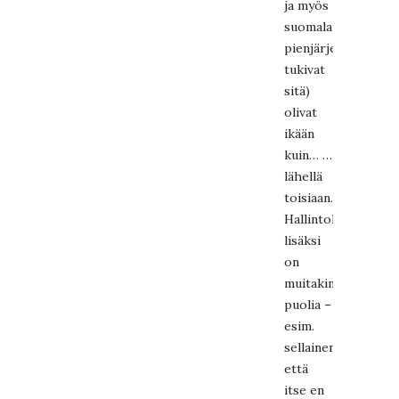
ja myös
suomalaiset
pienjärjestöt
tukivat
sitä)
olivat
ikään
kuin… …
lähellä
toisiaan.
Hallintokulujen
lisäksi
on
muitakin
puolia –
esim.
sellainen,
että
itse en