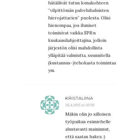
hätäilivät tutun lomakohteen
”vilpittömän palveluhaluisten
hierojattarien” puolesta. Olisi
hienompaa, jos ihmiset
toimisivat vaikka SPR:n
kuukausilahjoittajina, jolloin
järjestön olisi mahdollista
ylläpitää valmiutta, suunnitella
(kustannus-)tehokasta toimintaa
ym.
KRISTALIINA
28.4.2015 at 20:56
Mäkin olin jo silloisen
työpaikan esimiehelle
alustavasti maininnut,
että saatan hakea :)