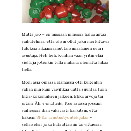
Mutta joo – en missään nimessä halua antaa
vaikutelmaa, että olisin ollut joku merkittäviä
tuloksia aikaansaanut länsimaalainen suuri
avustaja. Heh heh. Kunhan vaan yritin elää
siellä ja jotenkin tulla mukana olematta liikaa
tiellä.
Moni asia omassa elämässä otti kuitenkin
vähän niin kuin vaivihkaa uutta suuntaa tuon
Intia-kokemuksen jälkeen. Ehkä arvoja tai
jotain. Äh,
enmätiedä
. Itse asiassa jossain
vaiheessa ihan vakavasti harkitsin, että
hakisin
SPR:n avustustyöntekijäksi
–
sellaiseksi, joka kutsuttaisiin tarvittaessa