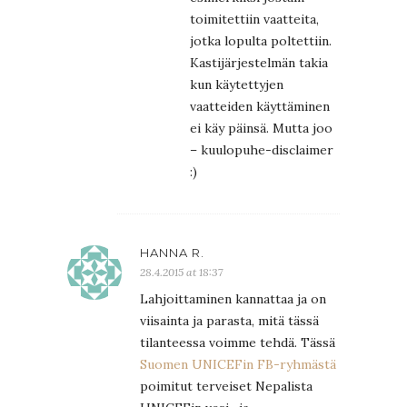
toimitettiin vaatteita,
jotka lopulta poltettiin.
Kastijärjestelmän takia
kun käytettyjen
vaatteiden käyttäminen
ei käy päinsä. Mutta joo
– kuulopuhe-disclaimer
:)
HANNA R.
28.4.2015 at 18:37
Lahjoittaminen kannattaa ja on
viisainta ja parasta, mitä tässä
tilanteessa voimme tehdä. Tässä
Suomen UNICEFin FB-ryhmästä
poimitut terveiset Nepalista