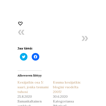
Jaa tämä:
Jaa
Jaa
Twitterissä(Avautuu
Facebookissa(Avautuu
uudessa
uudessa
ikkunassa)
ikkunassa)
Aiheeseen liittyy
Kesäjatkis osa 5:
Kuuma kesäjatkis:
saari, jonka tsunami
blogini vuodelta
tuhosi
2005!
25.8.2020
30.6.2020
Samankaltainen
Kategoriassa