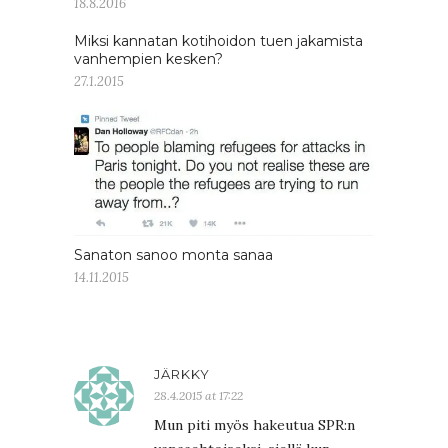
18.8.2016
Miksi kannatan kotihoidon tuen jakamista
vanhempien kesken?
27.1.2015
Sanaton sanoo monta sanaa
14.11.2015
JÄRKKY
28.4.2015 at 17:22
Mun piti myös hakeutua SPR:n