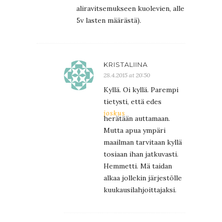
aliravitsemukseen kuolevien, alle
5v lasten määrästä).
KRISTALIINA
28.4.2015 at 20:50
Kyllä. Oi kyllä. Parempi
tietysti, että edes
joskus
herätään auttamaan.
Mutta apua ympäri
maailman tarvitaan kyllä
tosiaan ihan jatkuvasti.
Hemmetti. Mä taidan
alkaa jollekin järjestölle
kuukausilahjoittajaksi.