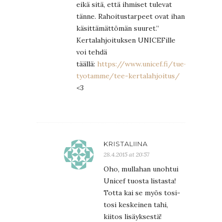
eikä sitä, että ihmiset tulevat
tänne. Rahoitustarpeet ovat ihan
käsittämättömän suuret.”
Kertalahjoituksen UNICEFille
voi tehdä
täällä:
https://www.unicef.fi/tue-
tyotamme/tee-kertalahjoitus/
<3
KRISTALIINA
28.4.2015 at 20:57
Oho, mullahan unohtui
Unicef tuosta listasta!
Totta kai se myös tosi-
tosi keskeinen tahi,
kiitos lisäyksestä!