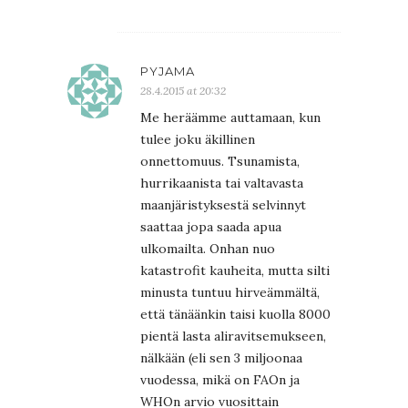
PYJAMA
28.4.2015 at 20:32
Me heräämme auttamaan, kun
tulee joku äkillinen
onnettomuus. Tsunamista,
hurrikaanista tai valtavasta
maanjäristyksestä selvinnyt
saattaa jopa saada apua
ulkomailta. Onhan nuo
katastrofit kauheita, mutta silti
minusta tuntuu hirveämmältä,
että tänäänkin taisi kuolla 8000
pientä lasta aliravitsemukseen,
nälkään (eli sen 3 miljoonaa
vuodessa, mikä on FAOn ja
WHOn arvio vuosittain