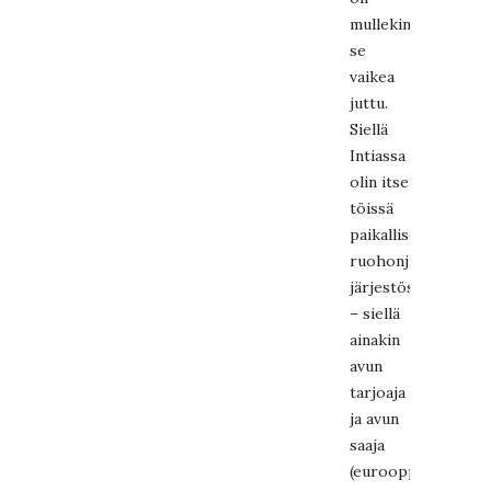
mullekin
se
vaikea
juttu.
Siellä
Intiassa
olin itse
töissä
paikallisessa
ruohonjuuritason
järjestössä
– siellä
ainakin
avun
tarjoaja
ja avun
saaja
(eurooppalaiset