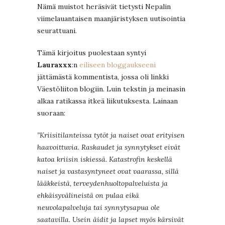
Nämä muistot heräsivät tietysti Nepalin
viimelauantaisen maanjäristyksen uutisointia
seurattuani.
Tämä kirjoitus puolestaan syntyi
Lauraxxx
:n
eiliseen bloggaukseeni
jättämästä kommentista, jossa oli linkki
Väestöliiton blogiin. Luin tekstin ja meinasin
alkaa ratikassa itkeä liikutuksesta. Lainaan
suoraan:
”Kriisitilanteissa tytöt ja naiset ovat erityisen
haavoittuvia. Raskaudet ja synnytykset eivät
katoa kriisin iskiessä. Katastrofin keskellä
naiset ja vastasyntyneet ovat vaarassa, sillä
lääkkeistä, terveydenhuoltopalveluista ja
ehkäisyvälineistä on pulaa eikä
neuvolapalveluja tai synnytysapua ole
saatavilla. Usein äidit ja lapset myös kärsivät