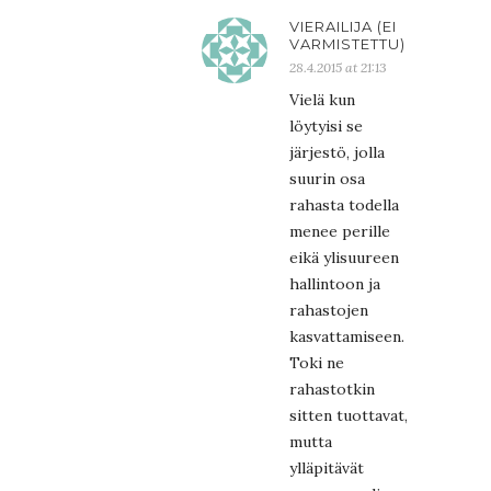
VIERAILIJA (EI
VARMISTETTU)
28.4.2015 at 21:13
Vielä kun
löytyisi se
järjestö, jolla
suurin osa
rahasta todella
menee perille
eikä ylisuureen
hallintoon ja
rahastojen
kasvattamiseen.
Toki ne
rahastotkin
sitten tuottavat,
mutta
ylläpitävät