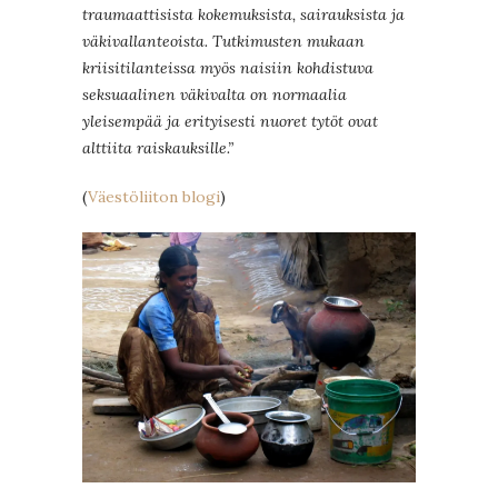
traumaattisista kokemuksista, sairauksista ja
väkivallanteoista. Tutkimusten mukaan
kriisitilanteissa myös naisiin kohdistuva
seksuaalinen väkivalta on normaalia
yleisempää ja erityisesti nuoret tytöt ovat
alttiita raiskauksille.”
(
Väe
stöliiton blogi
)