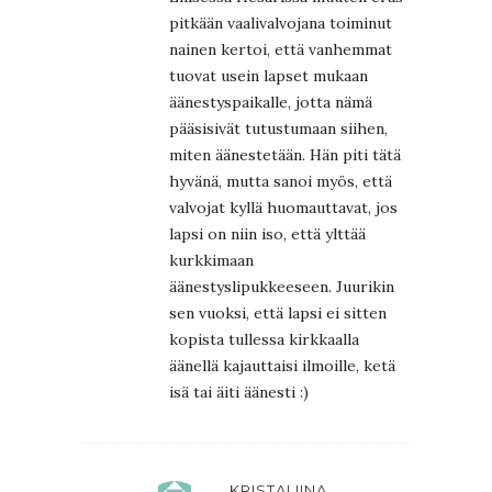
pitkään vaalivalvojana toiminut
nainen kertoi, että vanhemmat
tuovat usein lapset mukaan
äänestyspaikalle, jotta nämä
pääsisivät tutustumaan siihen,
miten äänestetään. Hän piti tätä
hyvänä, mutta sanoi myös, että
valvojat kyllä huomauttavat, jos
lapsi on niin iso, että ylttää
kurkkimaan
äänestyslipukkeeseen. Juurikin
sen vuoksi, että lapsi ei sitten
kopista tullessa kirkkaalla
äänellä kajauttaisi ilmoille, ketä
isä tai äiti äänesti :)
KRISTALIINA