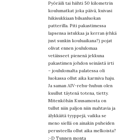
Pyöräili tai hiihti 50 kilometrin
koulumatkat joka päivä, kuivasi
hikisukkiaan bilsanluokan
patterilla. Piti pakastimessa
lapsensa istukkaa ja kerran (ehkä
just sunkin kouluaikana?) pojat
olivat ennen joululomaa
vetäisseet pienenä jekkuna
pakastimen johdon seinästä irti
– joululomalta palatessa oli
luokassa ollut aika karmiva haju.
Ja saman AIV-rehu-huhun olen
kuullut täytenä totena, tietty.
Mitenköhän Kuusamosta on
tullut niin paljon niin mahtavia ja
älykkäitä tyyppejä, vaikka se
meno siellä on ainakin puheiden
perusteella ollut aika melkoista?
:-D Tunnen monta