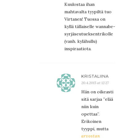
Kuulostaa ihan
mahtavalta tyypiltä tuo
Virtanen! Tuossa on
kyllä tällaiselle wannabe-
syrjäseutueksentrikolle
(vanh. kylähullu)
inspiraatiota.
KRISTALIINA
20.4.2015 at 12:27
Hän on oikeasti
sitä sarjaa ”elää
niin kuin
opettaa”.
Erikoinen
tyyppi, mutta
arvostan