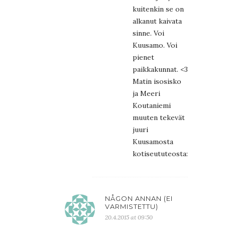
kuitenkin se on
alkanut kaivata
sinne. Voi
Kuusamo. Voi
pienet
paikkakunnat. <3
Matin isosisko
ja Meeri
Koutaniemi
muuten tekevät
juuri
Kuusamosta
kotiseututeosta:
http://yl
NÅGON ANNAN (EI
VARMISTETTU)
20.4.2015 at 09:50