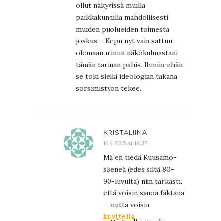
ollut näkyvissä muilla
paikkakunnilla mahdollisesti
muiden puolueiden toimesta
joskus – Kepu nyt vain sattuu
olemaan minun näkökulmastani
tämän tarinan pahis. Ihminenhän
se toki siellä ideologian takana
sorsimistyön tekee.
KRISTALIINA
19.4.2015 at 18:37
Mä en tiedä Kuusamo-
skeneä (edes siltä 80-
90-luvulta) niin tarkasti,
että voisin sanoa faktana
– mutta voisin
kuvitella