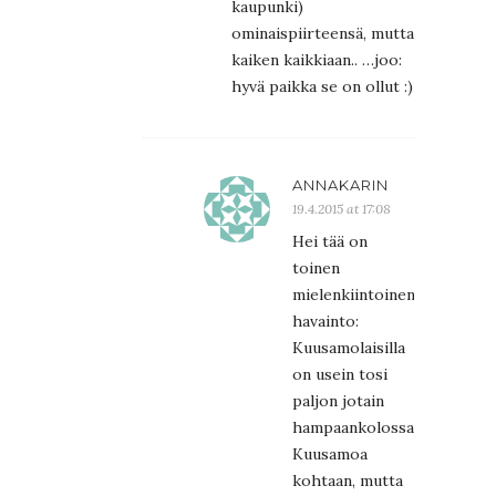
kaupunki)
ominaispiirteensä, mutta
kaiken kaikkiaan.. …joo:
hyvä paikka se on ollut :)
ANNAKARIN
19.4.2015 at 17:08
Hei tää on
toinen
mielenkiintoinen
havainto:
Kuusamolaisilla
on usein tosi
paljon jotain
hampaankolossa
Kuusamoa
kohtaan, mutta