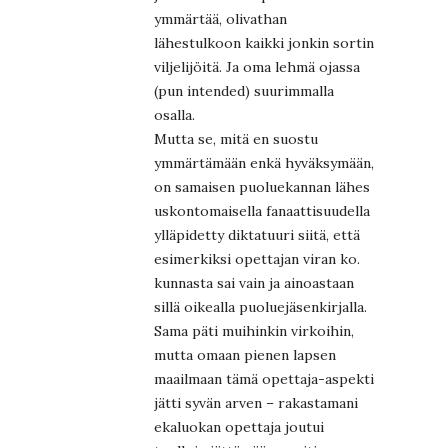
ymmärtää, olivathan
lähestulkoon kaikki jonkin sortin
viljelijöitä. Ja oma lehmä ojassa
(pun intended) suurimmalla
osalla.
Mutta se, mitä en suostu
ymmärtämään enkä hyväksymään,
on samaisen puoluekannan lähes
uskontomaisella fanaattisuudella
ylläpidetty diktatuuri siitä, että
esimerkiksi opettajan viran ko.
kunnasta sai vain ja ainoastaan
sillä oikealla puoluejäsenkirjalla.
Sama päti muihinkin virkoihin,
mutta omaan pienen lapsen
maailmaan tämä opettaja-aspekti
jätti syvän arven – rakastamani
ekaluokan opettaja joutui