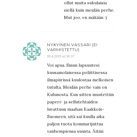
ollut muita sukulaisia
siellä kuin meidän perhe.
Mut joo, en mäkään :)
NYKYINEN VASSARI (EI
VARMISTETTU)
19.4.2015 at 16:37
Voi apua. Sinun lapsuutesi
kuusamolaisessa poliittisessa
ilmapiirissä kuulostaa melkoisen
tutulta. Meidän perhe vain on
Kuhmosta. Kun sitten muutettiin
paperi- ja sellutehtaiden
luvattuun maahan Kaakkois-
Suomeen, sitä sai kuulla aika
paljon tuota kommarijuttua
vanhempiensa suusta. Äitini