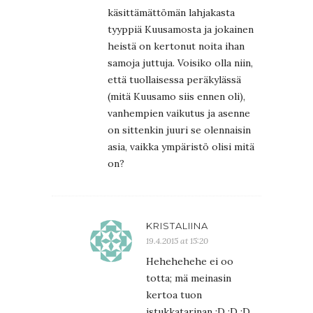
käsittämättömän lahjakasta
tyyppiä Kuusamosta ja jokainen
heistä on kertonut noita ihan
samoja juttuja. Voisiko olla niin,
että tuollaisessa peräkylässä
(mitä Kuusamo siis ennen oli),
vanhempien vaikutus ja asenne
on sittenkin juuri se olennaisin
asia, vaikka ympäristö olisi mitä
on?
KRISTALIINA
19.4.2015 at 15:20
Hehehehehe ei oo
totta; mä meinasin
kertoa tuon
istukkatarinan :D :D :D