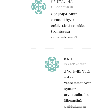
KRISTALIINA
19.4.2015 at 18:40
Oijoijoijoi, olitte
varmasti hyvin
epäilyttävää porukkaa
tuollaisessa
ympäristössä <3
KAJO
19.4.2015 at 22:28
:) Voi kyllä. Tätä
nykyä
vanhemmat ovat
kylläkin
arvomaailmaltaan
lähempänä
paikkakunnan