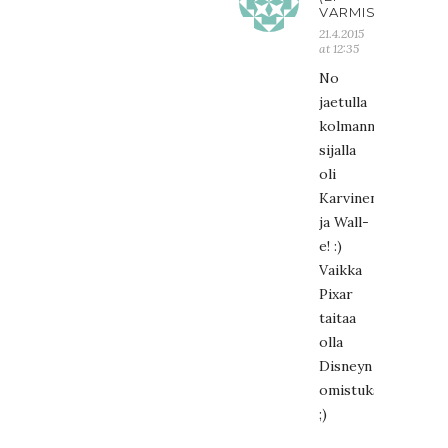
VARMISTETTU)
21.4.2015
at 12:35
No
jaetulla
kolmannella
sijalla
oli
Karvinen
ja Wall-
e! :)
Vaikka
Pixar
taitaa
olla
Disneyn
omistuksessa
;)