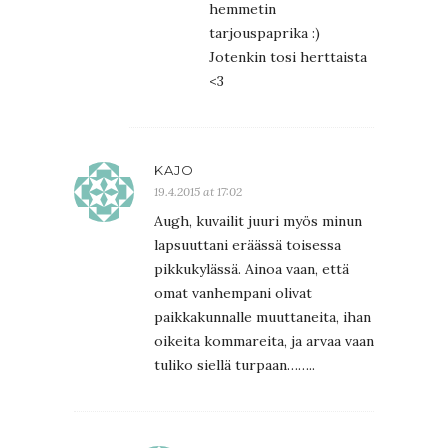
hemmetin
tarjouspaprika :)
Jotenkin tosi herttaista
<3
KAJO
19.4.2015 at 17:02
Augh, kuvailit juuri myös minun
lapsuuttani eräässä toisessa
pikkukylässä. Ainoa vaan, että
omat vanhempani olivat
paikkakunnalle muuttaneita, ihan
oikeita kommareita, ja arvaa vaan
tuliko siellä turpaan……..