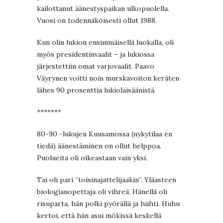
kailottanut äänestyspaikan ulkopuolella.
Vuosi on todennäköisesti ollut 1988.
Kun olin lukion ensimmäisellä luokalla, oli
myös presidentinvaalit – ja lukiossa
järjestettiin omat varjovaalit. Paavo
Väyrynen voitti noin murskavoiton keräten
lähes 90 prosenttia lukiolaisäänistä.
*******
80-90 -lukujen Kuusamossa (nykytilaa en
tiedä) äänestäminen on ollut helppoa.
Puolueita oli oikeastaan vain yksi.
Tai oli pari ”toisinajattelijaakin”. Yläasteen
biologianopettaja oli vihreä. Hänellä oli
risuparta, hän polki pyörällä ja hiihti. Huhu
kertoi, että hän asui mökissä keskellä