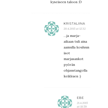
kyseiseen taloon :D
KRISTALIINA
20.4.2015 at 12:32
…ja marja-
aikaan tuli aina
aamulla kouluun
isot
marjasankot
pyörän
ohjaustangolla
keikkuen :)
EBE
21.4.2015
at 18:59