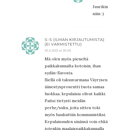
Juurikin
näin :)
S-S (ILMAN KIRJAUTUMISTA)
(EI VARMISTETTU)
19.4.2015 at 16:08
Mä olen myös pieneltä
paikkakunnalta kotoisin, ihan
sydän-Savosta.
Siellä oli takuuvarmana Väyrysen
äänestysprosentti tuota samaa
luokkaa, kepulaisia olivat kaikki.
Paitsi tietysti meidän
perhe/suku, joita sitten toki
myös haukuttiin kommunistiksi.
Kepulaisuuden sinänsä voin ehkä
jotenkin maalaispaikkakunnalla