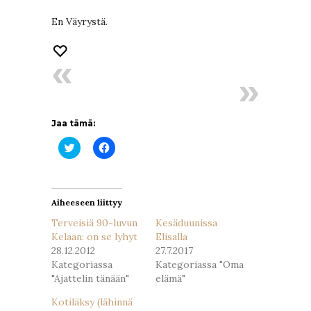
En Väyrystä.
Jaa tämä:
Jaa
Jaa
Twitterissä(Avautuu
Facebookissa(Avautuu
uudessa
uudessa
ikkunassa)
ikkunassa)
Aiheeseen liittyy
Terveisiä 90-luvun
Kesäduunissa
Kelaan: on se lyhyt
Elisalla
28.12.2012
27.7.2017
Kategoriassa
Kategoriassa "Oma
"Ajattelin tänään"
elämä"
Kotiläksy (lähinnä