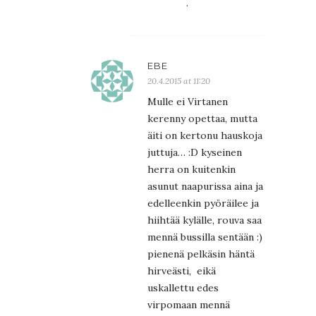
.
EBE
20.4.2015 at 11:20
Mulle ei Virtanen
kerenny opettaa, mutta
äiti on kertonu hauskoja
juttuja… :D kyseinen
herra on kuitenkin
asunut naapurissa aina ja
edelleenkin pyöräilee ja
hiihtää kylälle, rouva saa
mennä bussilla sentään :)
pienenä pelkäsin häntä
hirveästi, eikä
uskallettu edes
virpomaan mennä