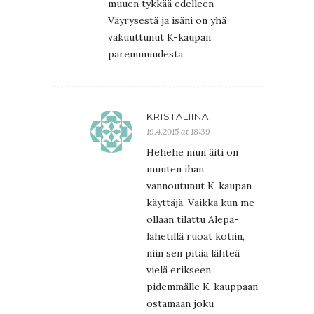
muuen tykkää edelleen
Väyrysestä ja isäni on yhä
vakuuttunut K-kaupan
paremmuudesta.
KRISTALIINA
19.4.2015 at 18:39
Hehehe mun äiti on
muuten ihan
vannoutunut K-kaupan
käyttäjä. Vaikka kun me
ollaan tilattu Alepa-
lähetillä ruoat kotiin,
niin sen pitää lähteä
vielä erikseen
pidemmälle K-kauppaan
ostamaan joku