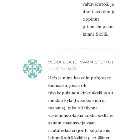
valtaväestöä, ja
itse taas olen jo
oppinut
pitämään pääni
kiinni. Siellä..
VIERAILIJA (EI VARMISTETTU)
19.4.2015 at 18:23
Heh ja minä kasvoin pohjoisen
kunnassa, jossa oli
täyskepulainen kirkonkylä ja sit
meidän kylä (toiseksi suurin
taajama), joka oli täynnä
vasemmistolaisia koska siellä ei
asunut maajusseja vaan
rautatieläisiä (jooh, sdp:tä siis
lähinnä siltä kylältä)…ei jäänyt