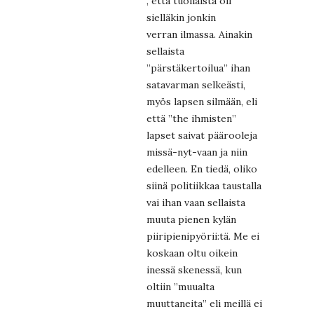
, että tuollaista oli
sielläkin jonkin
verran ilmassa. Ainakin
sellaista
”pärstäkertoilua” ihan
satavarman selkeästi,
myös lapsen silmään, eli
että ”the ihmisten”
lapset saivat päärooleja
missä-nyt-vaan ja niin
edelleen. En tiedä, oliko
siinä politiikkaa taustalla
vai ihan vaan sellaista
muuta pienen kylän
piiripienipyörii:tä. Me ei
koskaan oltu oikein
inessä skenessä, kun
oltiin ”muualta
muuttaneita” eli meillä ei