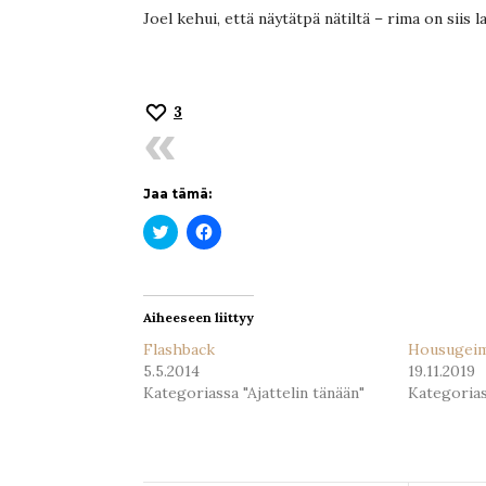
Joel kehui, että näytätpä nätiltä – rima on siis l
3
Jaa tämä:
Jaa
Jaa
Twitterissä(Avautuu
Facebookissa(Avautuu
uudessa
uudessa
ikkunassa)
ikkunassa)
Aiheeseen liittyy
Flashback
Housugei
5.5.2014
19.11.2019
Kategoriassa "Ajattelin tänään"
Kategoria