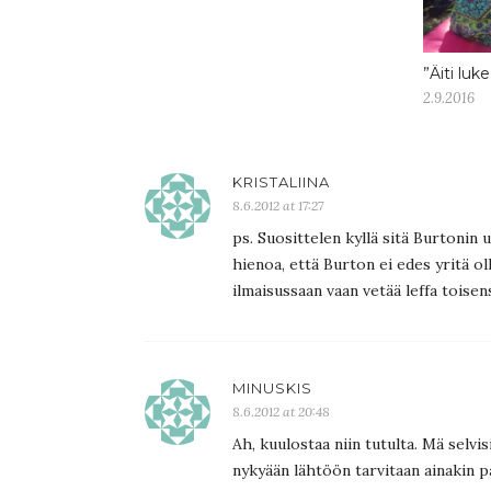
”Äiti luk
2.9.2016
KRISTALIINA
8.6.2012 at 17:27
ps. Suosittelen kyllä sitä Burtonin
hienoa, että Burton ei edes yritä 
ilmaisussaan vaan vetää leffa toisens
MINUSKIS
8.6.2012 at 20:48
Ah, kuulostaa niin tutulta. Mä selvi
nykyään lähtöön tarvitaan ainakin pari