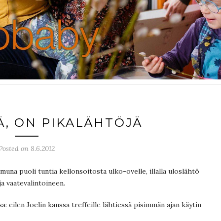
, ON PIKALÄHTÖJÄ
Posted on 8.6.2012
amuna puoli tuntia kellonsoitosta ulko-ovelle, illalla uloslähtö
a vaatevalintoineen.
: eilen Joelin kanssa treffeille lähtiessä pisimmän ajan käytin