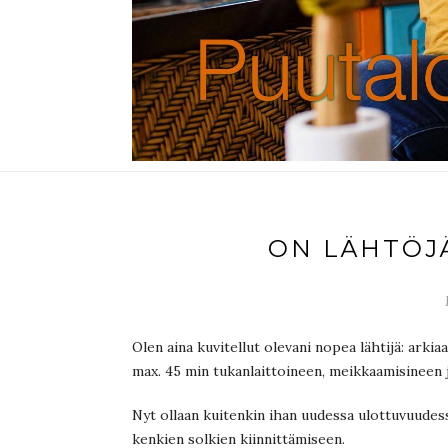
ON LÄHTÖJÄ
Olen aina kuvitellut olevani nopea lähtijä: arkia
max. 45 min tukanlaittoineen, meikkaamisineen j
Nyt ollaan kuitenkin ihan uudessa ulottuvuudessa
kenkien solkien kiinnittämiseen.