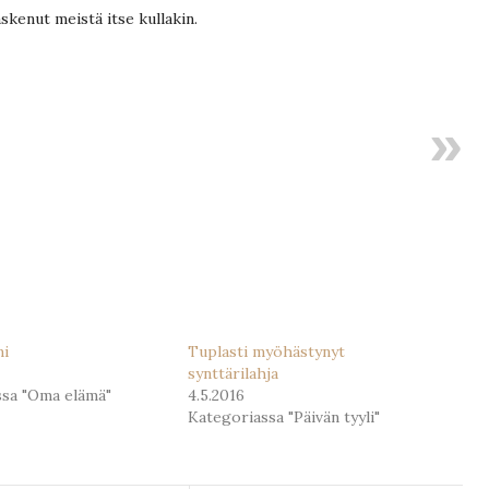
askenut meistä itse kullakin.
mi
Tuplasti myöhästynyt
synttärilahja
ssa "Oma elämä"
4.5.2016
Kategoriassa "Päivän tyyli"