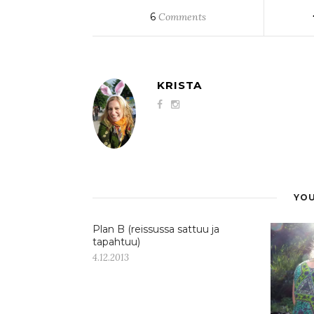
6
Comments
KRISTA
YOU
Plan B (reissussa sattuu ja
tapahtuu)
4.12.2013