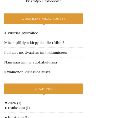
krista@puutalobaby.fi
UUSIMMAT KIRJOITUKSET
3-vuotias pyöräilee
Miten päädyin kirppikselle töihin?
Parhaat motivaattorini liikkumiseen
Näin säästimme ruokakuluissa
Kymmenen kirjasuositusta
ARCHIVES
▼
2026
(7)
►
toukokuu
(1)
►
huhtikuu
(1)