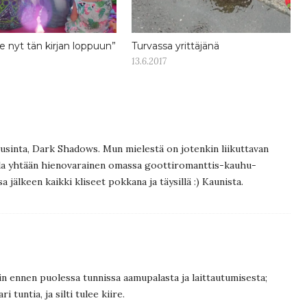
ee nyt tän kirjan loppuun”
Turvassa yrittäjänä
13.6.2017
 uusinta, Dark Shadows. Mun mielestä on jotenkin liikuttavan
olla yhtään hienovarainen omassa goottiromanttis-kauhu-
a jälkeen kaikki kliseet pokkana ja täysillä :) Kaunista.
sin ennen puolessa tunnissa aamupalasta ja laittautumisesta;
 tuntia, ja silti tulee kiire.