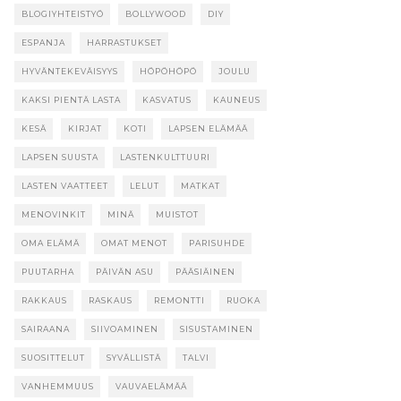
BLOGIYHTEISTYÖ
BOLLYWOOD
DIY
ESPANJA
HARRASTUKSET
HYVÄNTEKEVÄISYYS
HÖPÖHÖPÖ
JOULU
KAKSI PIENTÄ LASTA
KASVATUS
KAUNEUS
KESÄ
KIRJAT
KOTI
LAPSEN ELÄMÄÄ
LAPSEN SUUSTA
LASTENKULTTUURI
LASTEN VAATTEET
LELUT
MATKAT
MENOVINKIT
MINÄ
MUISTOT
OMA ELÄMÄ
OMAT MENOT
PARISUHDE
PUUTARHA
PÄIVÄN ASU
PÄÄSIÄINEN
RAKKAUS
RASKAUS
REMONTTI
RUOKA
SAIRAANA
SIIVOAMINEN
SISUSTAMINEN
SUOSITTELUT
SYVÄLLISTÄ
TALVI
VANHEMMUUS
VAUVAELÄMÄÄ