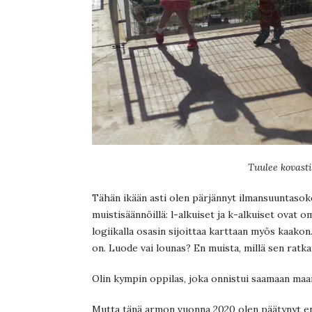
Tuulee kovast
Tähän ikään asti olen pärjännyt ilmansuuntasok
muistisäännöillä: l-alkuiset ja k-alkuiset ovat omi
logiikalla osasin sijoittaa karttaan myös kaakon. 
on. Luode vai lounas? En muista, millä sen ratka
Olin kympin oppilas, joka onnistui saamaan maa
Mutta tänä armon vuonna 2020 olen päätynyt en