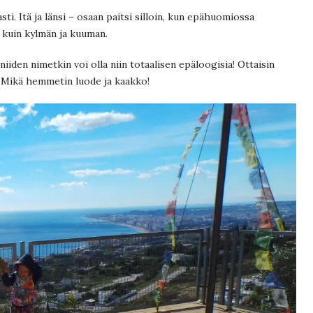
i. Itä ja länsi – osaan paitsi silloin, kun epähuomiossa
n kuin kylmän ja kuuman.
iden nimetkin voi olla niin totaalisen epäloogisia! Ottaisin
 Mikä hemmetin luode ja kaakko!