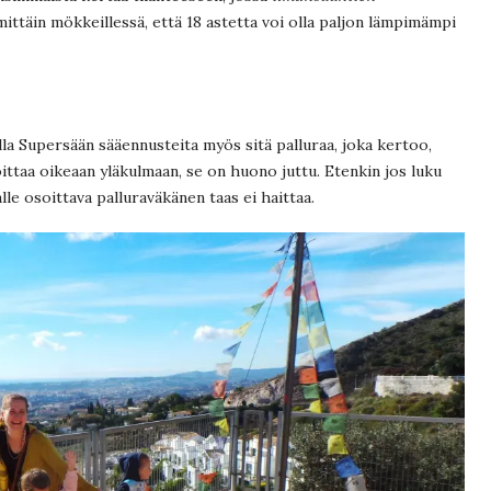
ttäin mökkeillessä, että 18 astetta voi olla paljon lämpimämpi
lla Supersään sääennusteita myös sitä palluraa, joka kertoo,
oittaa oikeaan yläkulmaan, se on huono juttu. Etenkin jos luku
alle osoittava palluraväkänen taas ei haittaa.