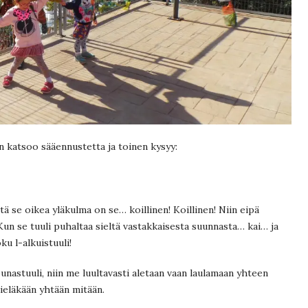
 katsoo sääennustetta ja toinen kysyy:
ttä se oikea yläkulma on se… koillinen! Koillinen! Niin eipä
! Kun se tuuli puhaltaa sieltä vastakkaisesta suunnasta… kai… ja
ku l-alkuistuuli!
lounastuuli, niin me luultavasti aletaan vaan laulamaan yhteen
vieläkään yhtään mitään.