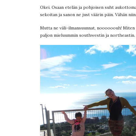
Okei. Osaan etelän ja pohjoisen suht aukottomast
sekoitan ja sanon ne just väärin päin. Vähän nii
Mutta ne väli-ilmansuunnat, noooooouh! Miten ni
paljon mieluummin southwestin ja northeastin.