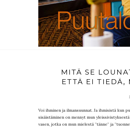
MITÄ SE LOUNAT
ETTÄ EI TIEDÄ,
Voi ihminen ja ilmansuunnat. Ja ihmisistä kun p
sisäistäminen on mennyt mun yleissivistyksestä
vasen, jotka on mun mielestä ”tänne” ja ”tuonne”