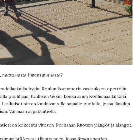
i, mutta mistä ilmansuunnasta?
eudellani aika hyvin. Koulun koepaperin vastauksen opettelin
lla puolillaan. Koillisen tiesin, koska asuin Koillismaalla; tällä
L-alkuiset sitten kuuluivat sille samalle puolelle, jossa länsikin
isin. Varmaan arpakuutiolla.
ntieteen kokeesta vitosen. Perhanan Ruotsin ylängöt ja alangot.
simmäistä kertaa tilanteeseen, jossa
ilmansuuntien