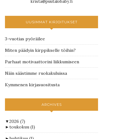
krista@puutalobaby.fi
UUSIMMAT KIRJOITUKSET
3-vuotias pyöräilee
Miten päädyin kirppikselle töihin?
Parhaat motivaattorini liikkumiseen
Näin säästimme ruokakuluissa
Kymmenen kirjasuositusta
ARCHIVES
▼
2026
(7)
►
toukokuu
(1)
►
huhtikuu
(1)