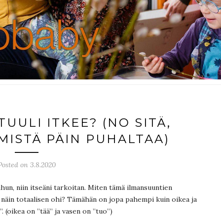
UULI ITKEE? (NO SITÄ,
 MISTÄ PÄIN PUHALTAA)
Posted on 3.8.2020
uhun, niin itseäni tarkoitan. Miten tämä ilmansuuntien
 näin totaalisen ohi? Tämähän on jopa pahempi kuin oikea ja
. (oikea on ”tää” ja vasen on ”tuo”)