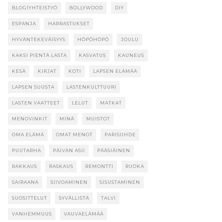
BLOGIYHTEISTYÖ
BOLLYWOOD
DIY
ESPANJA
HARRASTUKSET
HYVÄNTEKEVÄISYYS
HÖPÖHÖPÖ
JOULU
KAKSI PIENTÄ LASTA
KASVATUS
KAUNEUS
KESÄ
KIRJAT
KOTI
LAPSEN ELÄMÄÄ
LAPSEN SUUSTA
LASTENKULTTUURI
LASTEN VAATTEET
LELUT
MATKAT
MENOVINKIT
MINÄ
MUISTOT
OMA ELÄMÄ
OMAT MENOT
PARISUHDE
PUUTARHA
PÄIVÄN ASU
PÄÄSIÄINEN
RAKKAUS
RASKAUS
REMONTTI
RUOKA
SAIRAANA
SIIVOAMINEN
SISUSTAMINEN
SUOSITTELUT
SYVÄLLISTÄ
TALVI
VANHEMMUUS
VAUVAELÄMÄÄ