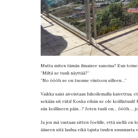
Mutta miten tämän ilmaisee sanoina? Kun toinen
”Miltä se tuuli näyttää?”
”No öööh se on tuonne viistoon silleen…”
Vaikka saisi aivoistaan hikoilemalla kaivettua, e
sekään sit riitä! Koska eihän se ole koillistuuli
siis koilliseen päin…? Joten tuuli on… öööh…. jo
Ja jos mä vastaan sitten Joelille, että siellä on 
ääneen sitä laulua eikä tajuta tuulen suunnasta 