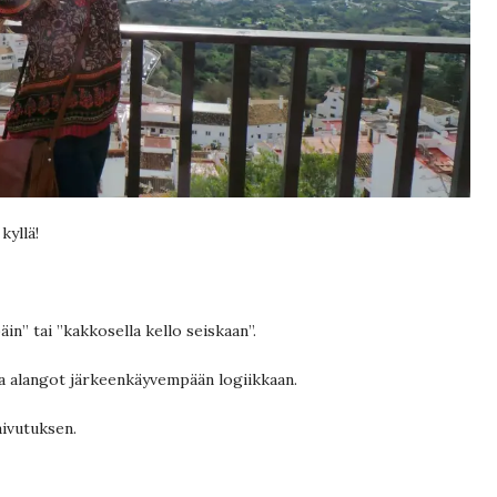
kyllä!
äin” tai ”kakkosella kello seiskaan”.
 ja alangot järkeenkäyvempään logiikkaan.
aivutuksen.