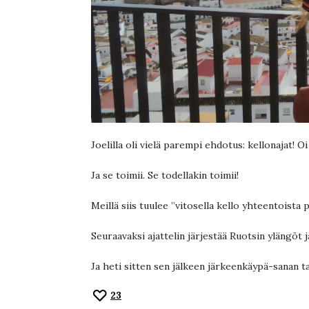
Joelilla oli vielä parempi ehdotus: kellonajat! Oi 
Ja se toimii. Se todellakin toimii!
Meillä siis tuulee ”vitosella kello yhteentoista p
Seuraavaksi ajattelin järjestää Ruotsin ylängöt
Ja heti sitten sen jälkeen järkeenkäypä-sanan t
23