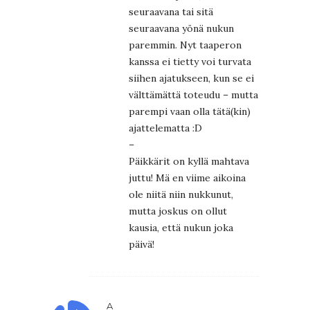
seuraavana tai sitä
seuraavana yönä nukun
paremmin. Nyt taaperon
kanssa ei tietty voi turvata
siihen ajatukseen, kun se ei
välttämättä toteudu – mutta
parempi vaan olla tätä(kin)
ajattelematta :D
–
Päikkärit on kyllä mahtava
juttu! Mä en viime aikoina
ole niitä niin nukkunut,
mutta joskus on ollut
kausia, että nukun joka
päivä!
A