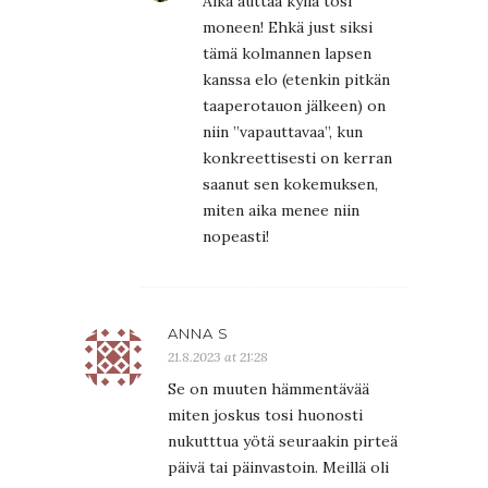
Aika auttaa kyllä tosi
moneen! Ehkä just siksi
tämä kolmannen lapsen
kanssa elo (etenkin pitkän
taaperotauon jälkeen) on
niin ”vapauttavaa”, kun
konkreettisesti on kerran
saanut sen kokemuksen,
miten aika menee niin
nopeasti!
ANNA S
21.8.2023 at 21:28
Se on muuten hämmentävää
miten joskus tosi huonosti
nukutttua yötä seuraakin pirteä
päivä tai päinvastoin. Meillä oli