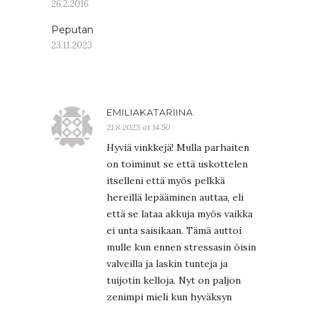
26.2.2016
Peputan
23.11.2023
EMILIAKATARIINA
21.8.2023 at 14:50
Hyviä vinkkejä! Mulla parhaiten
on toiminut se että uskottelen
itselleni että myös pelkkä
hereillä lepääminen auttaa, eli
että se lataa akkuja myös vaikka
ei unta saisikaan. Tämä auttoi
mulle kun ennen stressasin öisin
valveilla ja laskin tunteja ja
tuijotin kelloja. Nyt on paljon
zenimpi mieli kun hyväksyn