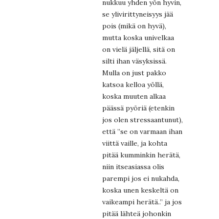
nukkuu yhden yön hyvin,
se ylivirittyneisyys jää
pois (mikä on hyvä),
mutta koska univelkaa
on vielä jäljellä, sitä on
silti ihan väsyksissä.
Mulla on just pakko
katsoa kelloa yöllä,
koska muuten alkaa
päässä pyöriä (etenkin
jos olen stressaantunut),
että ”se on varmaan ihan
viittä vaille, ja kohta
pitää kumminkin herätä,
niin itseasiassa olis
parempi jos ei nukahda,
koska unen keskeltä on
vaikeampi herätä..” ja jos
pitää lähteä johonkin