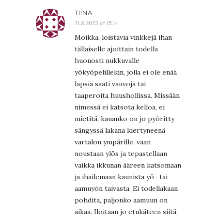
TIINA
21.8.2023 at 15:14
Moikka, loistavia vinkkejä ihan
tällaiselle ajoittain todella
huonosti nukkuvalle
yökyöpelillekin, jolla ei ole enää
lapsia saati vauvoja tai
taaperoita huushollissa. Missään
nimessä ei katsota kelloa, ei
mietitä, kauanko on jo pyöritty
sängyssä lakana kiertyneenä
vartalon ympärille, vaan
noustaan ylös ja tepastellaan
vaikka ikkunan ääreen katsomaan
ja ihailemaan kaunista yö- tai
aamuyön taivasta. Ei todellakaan
pohdita, paljonko aamuun on
aikaa. Iloitaan jo etukäteen siitä,