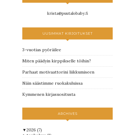
krista@puutalobaby.fi
UUSIMMAT KIRJOITUKSET
3-vuotias pyöräilee
Miten päädyin kirppikselle töihin?
Parhaat motivaattorini liikkumiseen
Näin säästimme ruokakuluissa
Kymmenen kirjasuositusta
ARCHIVES
▼
2026
(7)