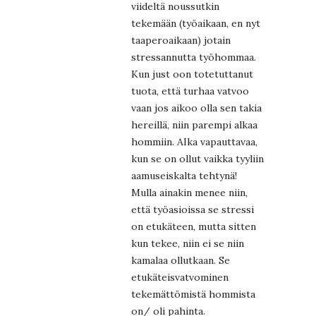
viideltä noussutkin
tekemään (työaikaan, en nyt
taaperoaikaan) jotain
stressannutta työhommaa.
Kun just oon totetuttanut
tuota, että turhaa vatvoo
vaan jos aikoo olla sen takia
hereillä, niin parempi alkaa
hommiin. AIka vapauttavaa,
kun se on ollut vaikka tyyliin
aamuseiskalta tehtynä!
Mulla ainakin menee niin,
että työasioissa se stressi
on etukäteen, mutta sitten
kun tekee, niin ei se niin
kamalaa ollutkaan. Se
etukäteisvatvominen
tekemättömistä hommista
on/ oli pahinta.