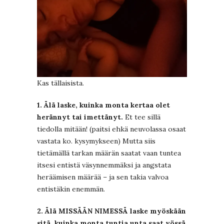
Kas tällaisista.
1. Älä laske, kuinka monta kertaa olet
herännyt tai imettänyt.
Et tee sillä
tiedolla mitään! (paitsi ehkä neuvolassa osaat
vastata ko. kysymykseen) Mutta siis
tietämällä tarkan määrän saatat vaan tuntea
itsesi entistä väsynnemmäksi ja angstata
heräämisen määrää – ja sen takia valvoa
entistäkin enemmän.
2. Älä MISSÄÄN NIMESSÄ laske myöskään
sitä, kuinka monta tuntia unta saat yössä