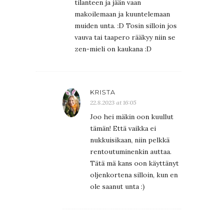
tilanteen ja jään vaan
makoilemaan ja kuuntelemaan
muiden unta. :D Tosin silloin jos
vauva tai taapero rääkyy niin se
zen-mieli on kaukana :D
KRISTA
22.8.2023 at 16:05
Joo hei mäkin oon kuullut
tämän! Että vaikka ei
nukkuisikaan, niin pelkkä
rentoutuminenkin auttaa.
Tätä mä kans oon käyttänyt
oljenkortena silloin, kun en
ole saanut unta :)