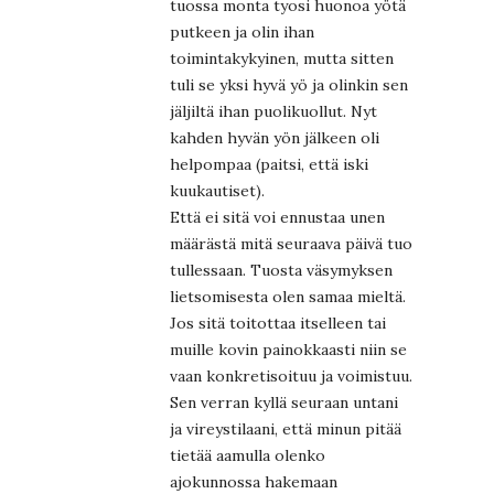
tuossa monta tyosi huonoa yötä
putkeen ja olin ihan
toimintakykyinen, mutta sitten
tuli se yksi hyvä yö ja olinkin sen
jäljiltä ihan puolikuollut. Nyt
kahden hyvän yön jälkeen oli
helpompaa (paitsi, että iski
kuukautiset).
Että ei sitä voi ennustaa unen
määrästä mitä seuraava päivä tuo
tullessaan. Tuosta väsymyksen
lietsomisesta olen samaa mieltä.
Jos sitä toitottaa itselleen tai
muille kovin painokkaasti niin se
vaan konkretisoituu ja voimistuu.
Sen verran kyllä seuraan untani
ja vireystilaani, että minun pitää
tietää aamulla olenko
ajokunnossa hakemaan