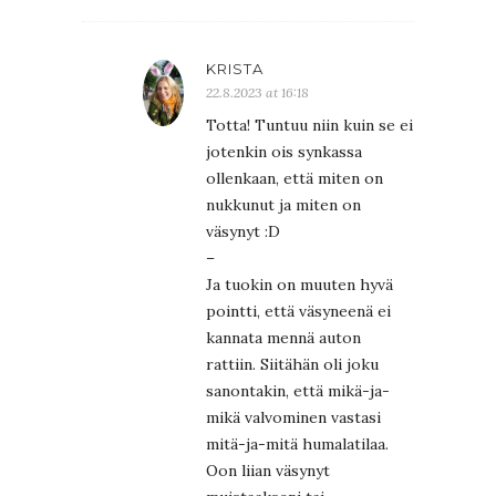
KRISTA
22.8.2023 at 16:18
Totta! Tuntuu niin kuin se ei
jotenkin ois synkassa
ollenkaan, että miten on
nukkunut ja miten on
väsynyt :D
–
Ja tuokin on muuten hyvä
pointti, että väsyneenä ei
kannata mennä auton
rattiin. Siitähän oli joku
sanontakin, että mikä-ja-
mikä valvominen vastasi
mitä-ja-mitä humalatilaa.
Oon liian väsynyt