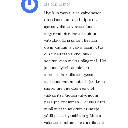
21.8.2023 at 15:29
Nyt kun vauva-ajan valvomiset
on takana, on tosi helpottava
ajatus yöllä valvoessa (mun
migreeni oireilee aika ajoin
vatsakivulla ja silloin herään
öisin kipuun ja valvomaan), että
ei se haittaa vaikkei nuku,
senkun vaan makaa sängyssä. Hei
ja mun älykellon mielestä
monesti hereillä sängyssä
makaaminen on unta :D (ts. kello
sanoo mun nukkuneen 6,5h
vaikka itse tiedän valvoneeni
paaaljon enemmän … ei sillä että
minä mitään nukkumistunteja
yöllä päästä ynnäilisin ;) Mutta
vakavasti puhuen se on oikeasti