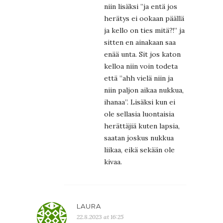
niin lisäksi ”ja entä jos
herätys ei ookaan päällä
ja kello on ties mitä?!” ja
sitten en ainakaan saa
enää unta. Sit jos katon
kelloa niin voin todeta
että ”ahh vielä niin ja
niin paljon aikaa nukkua,
ihanaa”. Lisäksi kun ei
ole sellasia luontaisia
herättäjiä kuten lapsia,
saatan joskus nukkua
liikaa, eikä sekään ole
kivaa.
LAURA
22.8.2023 at 16:25