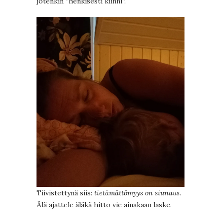
jotenkin ”henkisesti kiinni”.
Tiivistettynä siis:
tietämättömyys on siunaus
.
Älä ajattele äläkä hitto vie ainakaan laske.