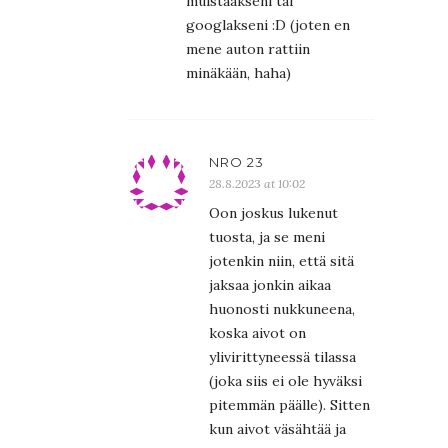
muistaakseni tai
googlakseni :D (joten en
mene auton rattiin
minäkään, haha)
NRO 23
28.8.2023 at 10:02
Oon joskus lukenut
tuosta, ja se meni
jotenkin niin, että sitä
jaksaa jonkin aikaa
huonosti nukkuneena,
koska aivot on
ylivirittyneessä tilassa
(joka siis ei ole hyväksi
pitemmän päälle). Sitten
kun aivot väsähtää ja