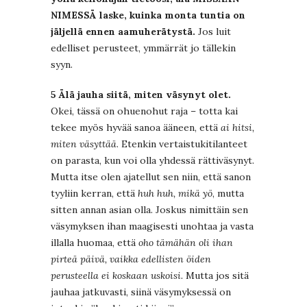
NIMESSÄ laske, kuinka monta tuntia on
jäljellä ennen aamuherätystä.
Jos luit
edelliset perusteet, ymmärrät jo tällekin
syyn.
5 Älä jauha siitä, miten väsynyt olet.
Okei, tässä on ohuenohut raja – totta kai
tekee myös hyvää sanoa ääneen, että
ai hitsi,
miten väsyttää
. Etenkin vertaistukitilanteet
on parasta, kun voi olla yhdessä rättiväsynyt.
Mutta itse olen ajatellut sen niin, että sanon
tyyliin kerran, että
huh huh, mikä yö
, mutta
sitten annan asian olla. Joskus nimittäin sen
väsymyksen ihan maagisesti unohtaa ja vasta
illalla huomaa, että
oho tämähän oli ihan
pirteä päivä, vaikka edellisten öiden
perusteella ei koskaan uskoisi.
Mutta jos sitä
jauhaa jatkuvasti, siinä väsymyksessä on