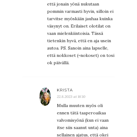
että jonain yönä nukutaan
pommin varmasti hyvin, silloin ei
tarvitse myöskään jauhaa kuinka
väsynyt on. Erilaiset olotilat on
vaan mielenkiintoisia. Tässä
tietenkin hyvä, että en aja usein
autoa. PS. Sanoin aina lapselle,
että nokkoset (=nokoset) on tosi
ok päivällä.
KRISTA
22.8.2023 at 16:10
Mulla muuten myös oli
ennen tätä taaperoaikaa
valvomisyönä (kun ei vaan
itse siis saanut unta) aina
sellainen ajatus, että okei