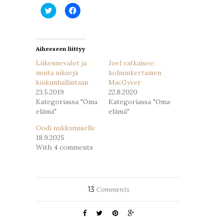
Jaa
Jaa
Twitterissä(Avautuu
Facebookissa(Avautuu
uudessa
uudessa
ikkunassa)
ikkunassa)
Aiheeseen liittyy
Liikennevalot ja
Joel ratkaisee:
muita niksejä
kolminkertainen
kiukunhallintaan
MacGyver
23.5.2019
22.8.2020
Kategoriassa "Oma
Kategoriassa "Oma
elämä"
elämä"
Oodi nukkumiselle
18.9.2025
With 4 comments
13
Comments