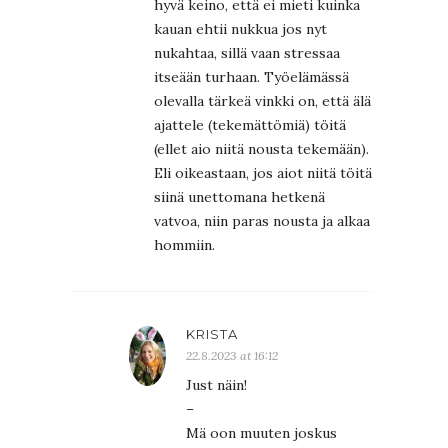
hyvä keino, että ei mieti kuinka
kauan ehtii nukkua jos nyt
nukahtaa, sillä vaan stressaa
itseään turhaan. Työelämässä
olevalla tärkeä vinkki on, että älä
ajattele (tekemättömiä) töitä
(ellet aio niitä nousta tekemään).
Eli oikeastaan, jos aiot niitä töitä
siinä unettomana hetkenä
vatvoa, niin paras nousta ja alkaa
hommiin.
KRISTA
22.8.2023 at 16:12
Just näin!
–
Mä oon muuten joskus