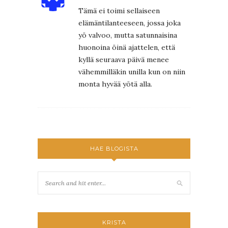
Tämä ei toimi sellaiseen
elämäntilanteeseen, jossa joka
yö valvoo, mutta satunnaisina
huonoina öinä ajattelen, että
kyllä seuraava päivä menee
vähemmilläkin unilla kun on niin
monta hyvää yötä alla.
HAE BLOGISTA
KRISTA