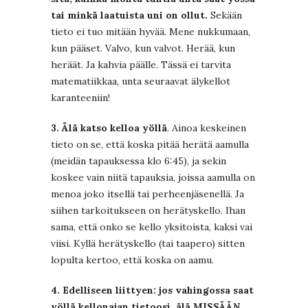
tai minkä laatuista uni on ollut.
Sekään
tieto ei tuo mitään hyvää. Mene nukkumaan,
kun pääset. Valvo, kun valvot. Herää, kun
heräät. Ja kahvia päälle. Tässä ei tarvita
matematiikkaa, unta seuraavat älykellot
karanteeniin!
3. Älä katso kelloa yöllä
. Ainoa keskeinen
tieto on se, että koska pitää herätä aamulla
(meidän tapauksessa klo 6:45), ja sekin
koskee vain niitä tapauksia, joissa aamulla on
menoa joko itsellä tai perheenjäsenellä. Ja
siihen tarkoitukseen on herätyskello. Ihan
sama, että onko se kello yksitoista, kaksi vai
viisi. Kyllä herätyskello (tai taapero) sitten
lopulta kertoo, että koska on aamu.
4. Edelliseen liittyen: jos vahingossa saat
yöllä kellonajan tietoosi, älä MISSÄÄN