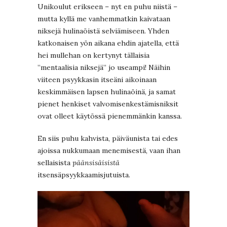
Unikoulut erikseen – nyt en puhu niistä –
mutta kyllä me vanhemmatkin kaivataan
niksejä hulinaöistä selviämiseen. Yhden
katkonaisen yön aikana ehdin ajatella, että
hei mullehan on kertynyt tällaisia
”mentaalisia niksejä” jo useampi! Näihin
viiteen psyykkasin itseäni aikoinaan
keskimmäisen lapsen hulinaöinä, ja samat
pienet henkiset valvomisenkestämisniksit
ovat olleet käytössä pienemmänkin kanssa.
En siis puhu kahvista, päiväunista tai edes
ajoissa nukkumaan menemisestä, vaan ihan
sellaisista
päänsisäisistä
itsensäpsyykkaamisjutuista.