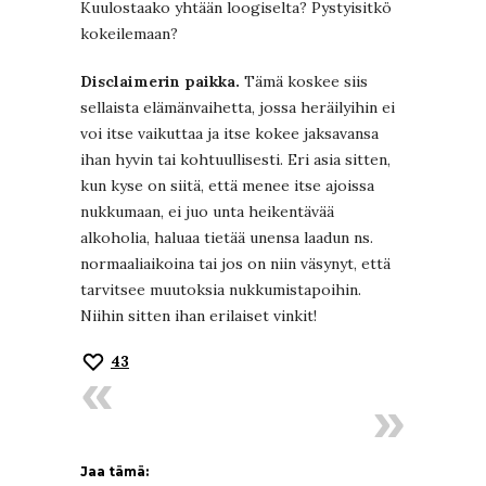
Kuulostaako yhtään loogiselta? Pystyisitkö
kokeilemaan?
Disclaimerin paikka.
Tämä koskee siis
sellaista elämänvaihetta, jossa heräilyihin ei
voi itse vaikuttaa ja itse kokee jaksavansa
ihan hyvin tai kohtuullisesti. Eri asia sitten,
kun kyse on siitä, että menee itse ajoissa
nukkumaan, ei juo unta heikentävää
alkoholia, haluaa tietää unensa laadun ns.
normaaliaikoina tai jos on niin väsynyt, että
tarvitsee muutoksia nukkumistapoihin.
Niihin sitten ihan erilaiset vinkit!
43
Jaa tämä: