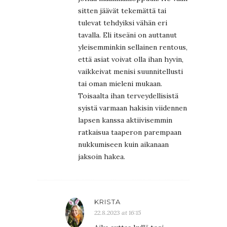
sitten jäävät tekemättä tai
tulevat tehdyiksi vähän eri
tavalla. Eli itseäni on auttanut
yleisemminkin sellainen rentous,
että asiat voivat olla ihan hyvin,
vaikkeivat menisi suunnitellusti
tai oman mieleni mukaan.
Toisaalta ihan terveydellisistä
syistä varmaan hakisin viidennen
lapsen kanssa aktiivisemmin
ratkaisua taaperon parempaan
nukkumiseen kuin aikanaan
jaksoin hakea.
KRISTA
22.8.2023 at 16:15