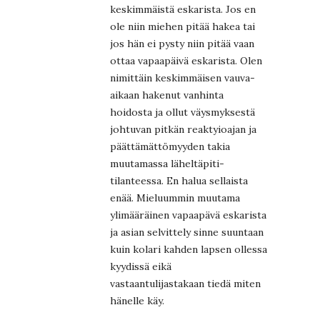
keskimmäistä eskarista. Jos en
ole niin miehen pitää hakea tai
jos hän ei pysty niin pitää vaan
ottaa vapaapäivä eskarista. Olen
nimittäin keskimmäisen vauva-
aikaan hakenut vanhinta
hoidosta ja ollut väysmyksestä
johtuvan pitkän reaktyioajan ja
päättämättömyyden takia
muutamassa läheltäpiti-
tilanteessa. En halua sellaista
enää. Mieluummin muutama
ylimääräinen vapaapävä eskarista
ja asian selvittely sinne suuntaan
kuin kolari kahden lapsen ollessa
kyydissä eikä
vastaantulijastakaan tiedä miten
hänelle käy.