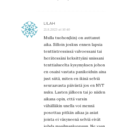
LILAH
21.8.2023 at 16:40
Mulla tuohon(kin) on auttanut
aika. Silloin joskus ennen lapsia
tenttistressissä valvoessani tai
herätessäni keksittyäni unissani
tenttialueelta kysymyksen johon
en osaisi vastata panikoiduin aina
just siitä, miten en ikinä selviä
seuraavasta päivästä jos en NYT
nuku. Lasten jälkeen tai jo niiden
aikana opin, että varsin
vähälläkin unella voi mennä
posottaa pitkän aikaa ja asiat
joista ei väsyneenä selviä eivät
johda maailmanloppuun. Ne vaan