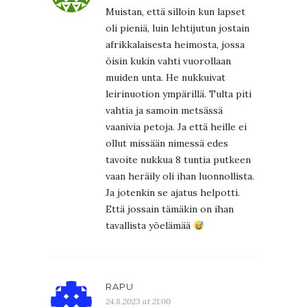
Muistan, että silloin kun lapset
oli pieniä, luin lehtijutun jostain
afrikkalaisesta heimosta, jossa
öisin kukin vahti vuorollaan
muiden unta. He nukkuivat
leirinuotion ympärillä. Tulta piti
vahtia ja samoin metsässä
vaanivia petoja. Ja että heille ei
ollut missään nimessä edes
tavoite nukkua 8 tuntia putkeen
vaan heräily oli ihan luonnollista.
Ja jotenkin se ajatus helpotti.
Että jossain tämäkin on ihan
tavallista yöelämää
RAPU
24.8.2023 at 21:00