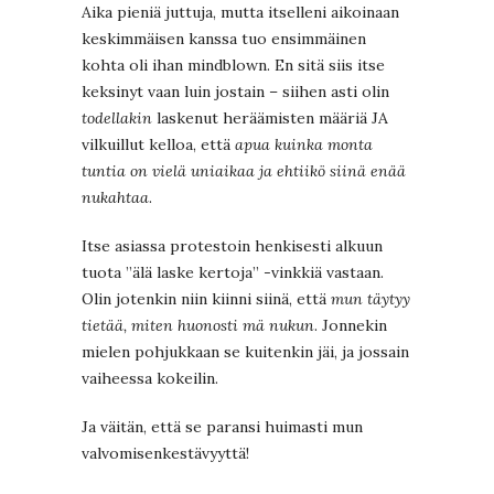
Aika pieniä juttuja, mutta itselleni aikoinaan
keskimmäisen kanssa tuo ensimmäinen
kohta oli ihan mindblown. En sitä siis itse
keksinyt vaan luin jostain – siihen asti olin
todellakin
laskenut heräämisten määriä JA
vilkuillut kelloa, että
apua kuinka monta
tuntia on vielä uniaikaa ja ehtiikö siinä enää
nukahtaa
.
Itse asiassa protestoin henkisesti alkuun
tuota ”älä laske kertoja” -vinkkiä vastaan.
Olin jotenkin niin kiinni siinä, että
mun täytyy
tietää, miten huonosti mä nukun
. Jonnekin
mielen pohjukkaan se kuitenkin jäi, ja jossain
vaiheessa kokeilin.
Ja väitän, että se paransi huimasti mun
valvomisenkestävyyttä!