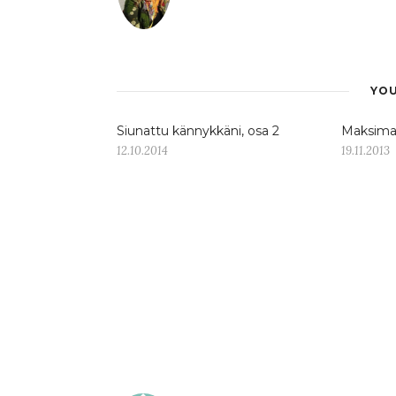
YOU
Siunattu kännykkäni, osa 2
Maksimaa
12.10.2014
19.11.2013