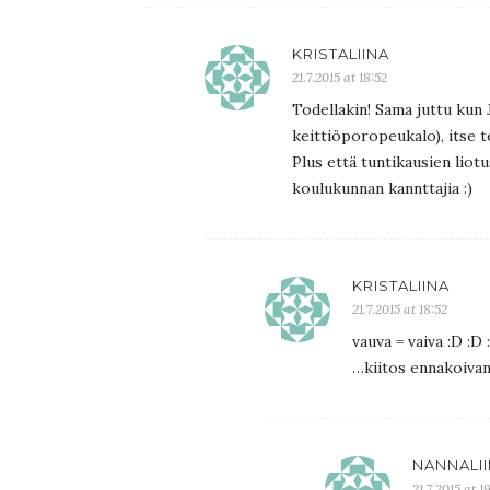
KRISTALIINA
21.7.2015 at 18:52
Todellakin! Sama juttu kun 
keittiöporopeukalo), itse t
Plus että tuntikausien liot
koulukunnan kannttajia :)
KRISTALIINA
21.7.2015 at 18:52
vauva = vaiva :D :D 
…kiitos ennakoivan
NANNALII
21.7.2015 at 1