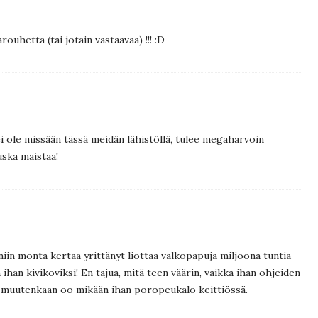
rouhetta (tai jotain vastaavaa) !!! :D
 ei ole missään tässä meidän lähistöllä, tulee megaharvoin
uska maistaa!
niin monta kertaa yrittänyt liottaa valkopapuja miljoona tuntia
na ihan kivikoviksi! En tajua, mitä teen väärin, vaikka ihan ohjeiden
t muutenkaan oo mikään ihan poropeukalo keittiössä.