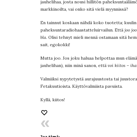
jauhelihaa, josta nousi hillitön paheksuntaälämöl
markkinoilta, vai onko sitä vielä myynnissä?
En tainnut koskaan nähdä koko tuotetta; kuulin 
paheksuntaradiohaastatteluirvailun. Että
joo jo
bla
. Olisi tehnyt mieli mennä ostamaan sitä hem
sait, egokokki!
Mutta joo. Jos joku haluaa helpottaa mun elämää
jauhelihan), niin minä sanon, että
voi kiitos – ih
Valmiiksi nypytetystä aurajuustosta tai juustoraa
Fetakuutioista. Käyttövalmiista pavuista.
Kyllä, kiitos!
Jaa tämä: