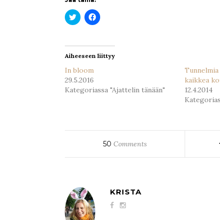
Jaa
Jaa
Twitterissä(Avautuu
Facebookissa(Avautuu
uudessa
uudessa
ikkunassa)
ikkunassa)
Aiheeseen liittyy
In bloom
Tunnelmia 
29.5.2016
kaikkea ko
Kategoriassa "Ajattelin tänään"
12.4.2014
Kategorias
50
Comments
KRISTA