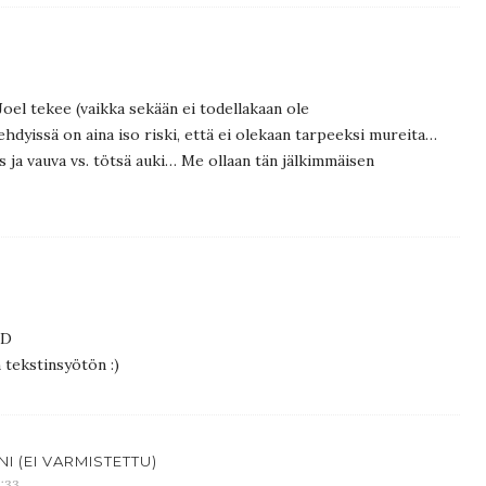
Joel tekee (vaikka sekään ei todellakaan ole
ehdyissä on aina iso riski, että ei olekaan tarpeeksi mureita…
us ja vauva vs. tötsä auki… Me ollaan tän jälkimmäisen
:D
 tekstinsyötön :)
NI (EI VARMISTETTU)
9:33