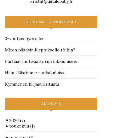
krista@puutalobaby.fi
UUSIMMAT KIRJOITUKSET
3-vuotias pyöräilee
Miten päädyin kirppikselle töihin?
Parhaat motivaattorini liikkumiseen
Näin säästimme ruokakuluissa
Kymmenen kirjasuositusta
ARCHIVES
▼
2026
(7)
►
toukokuu
(1)
►
huhtikuu
(1)