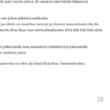
ö pari vuotta sitten. Se muuten taisi hävitä hiljaisesti
vain jokun julkkistrendikokin
o joo tähän on maailma mennyt ja ihmiset uusavuttomia bla bla
metin lihaa ihan vaan mielenilmaiksuksi. Että häh häh hää siitäs
 pilkkomalla mun ananaksen valmiiksi (tai paistamalla
an mahtava juttu!
steesta en edes ala tässä kirjoittaa. Juustosiivuista.