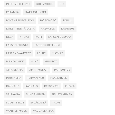
BLOGIYHTEISTYÖ
BOLLYWOOD
DIY
ESPANJA
HARRASTUKSET
HYVÄNTEKEVÄISYYS
HÖPÖHÖPÖ
JOULU
KAKSI PIENTÄ LASTA
KASVATUS
KAUNEUS
KESÄ
KIRJAT
KOTI
LAPSEN ELÄMÄÄ
LAPSEN SUUSTA
LASTENKULTTUURI
LASTEN VAATTEET
LELUT
MATKAT
MENOVINKIT
MINÄ
MUISTOT
OMA ELÄMÄ
OMAT MENOT
PARISUHDE
PUUTARHA
PÄIVÄN ASU
PÄÄSIÄINEN
RAKKAUS
RASKAUS
REMONTTI
RUOKA
SAIRAANA
SIIVOAMINEN
SISUSTAMINEN
SUOSITTELUT
SYVÄLLISTÄ
TALVI
VANHEMMUUS
VAUVAELÄMÄÄ