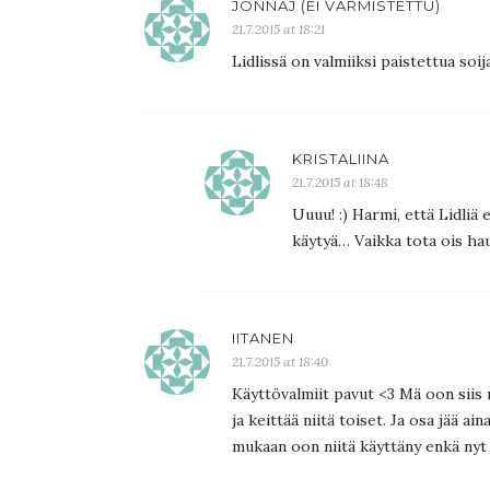
JONNAJ (EI VARMISTETTU)
21.7.2015 at 18:21
Lidlissä on valmiiksi paistettua soija
KRISTALIINA
21.7.2015 at 18:48
Uuuu! :) Harmi, että Lidliä
käytyä… Vaikka tota ois ha
IITANEN
21.7.2015 at 18:40
Käyttövalmiit pavut <3 Mä oon siis 
ja keittää niitä toiset. Ja osa jää ai
mukaan oon niitä käyttäny enkä ny