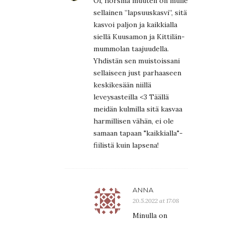
Oi, horsma muuten on mulle
sellainen ”lapsuuskasvi”, sitä
kasvoi paljon ja kaikkialla
siellä Kuusamon ja Kittilän-
mummolan taajuudella.
Yhdistän sen muistoissani
sellaiseen just parhaaseen
keskikesään niillä
leveysasteilla <3 Täällä
meidän kulmilla sitä kasvaa
harmillisen vähän, ei ole
samaan tapaan "kaikkialla"-
fiilistä kuin lapsena!
ANNA
20.5.2022 at 17:08
Minulla on