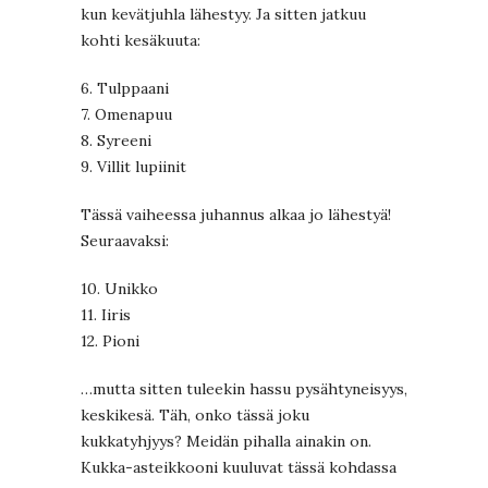
kun kevätjuhla lähestyy. Ja sitten jatkuu
kohti kesäkuuta:
6. Tulppaani
7. Omenapuu
8. Syreeni
9. Villit lupiinit
Tässä vaiheessa juhannus alkaa jo lähestyä!
Seuraavaksi:
10. Unikko
11. Iiris
12. Pioni
…mutta sitten tuleekin hassu pysähtyneisyys,
keskikesä. Täh, onko tässä joku
kukkatyhjyys? Meidän pihalla ainakin on.
Kukka-asteikkooni kuuluvat tässä kohdassa