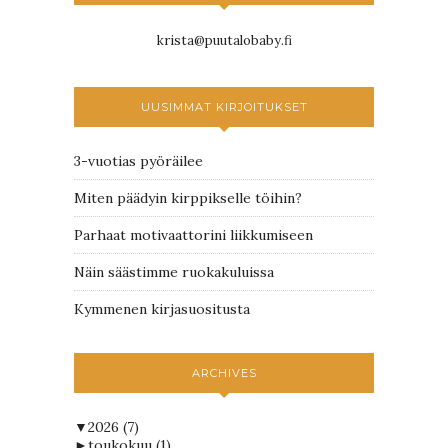
krista@puutalobaby.fi
UUSIMMAT KIRJOITUKSET
3-vuotias pyöräilee
Miten päädyin kirppikselle töihin?
Parhaat motivaattorini liikkumiseen
Näin säästimme ruokakuluissa
Kymmenen kirjasuositusta
ARCHIVES
▼
2026
(7)
►
toukokuu
(1)