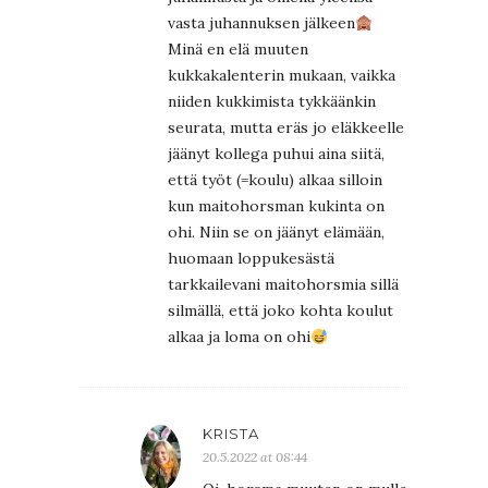
vasta juhannuksen jälkeen
Minä en elä muuten
kukkakalenterin mukaan, vaikka
niiden kukkimista tykkäänkin
seurata, mutta eräs jo eläkkeelle
jäänyt kollega puhui aina siitä,
että työt (=koulu) alkaa silloin
kun maitohorsman kukinta on
ohi. Niin se on jäänyt elämään,
huomaan loppukesästä
tarkkailevani maitohorsmia sillä
silmällä, että joko kohta koulut
alkaa ja loma on ohi
KRISTA
20.5.2022 at 08:44