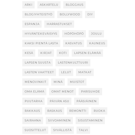
ARKI
ASKARTELU
BLOGGAUS
BLOGIYHTEISTYÖ
BOLLYWOOD
DIY
ESPANJA
HARRASTUKSET
HYVÄNTEKEVÄISYYS
HÖPÖHÖPÖ
JOULU
KAKSI PIENTÄ LASTA
KASVATUS
KAUNEUS
KESÄ
KIRJAT
KOTI
LAPSEN ELÄMÄÄ
LAPSEN SUUSTA
LASTENKULTTUURI
LASTEN VAATTEET
LELUT
MATKAT
MENOVINKIT
MINÄ
MUISTOT
OMA ELÄMÄ
OMAT MENOT
PARISUHDE
PUUTARHA
PÄIVÄN ASU
PÄÄSIÄINEN
RAKKAUS
RASKAUS
REMONTTI
RUOKA
SAIRAANA
SIIVOAMINEN
SISUSTAMINEN
SUOSITTELUT
SYVÄLLISTÄ
TALVI