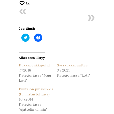
17
Jaa tämä:
Jaa
Jaa
Twitterissä(Avautuu
Facebookissa(Avautuu
uudessa
uudessa
ikkunassa)
ikkunassa)
Aiheeseen liittyy
Kukkapenkkipohdintaa
Syyskukkapuutteessa
7.7.2016
3.9.2021
Kategoriassa "Muu
Kategoriassa "koti"
koti"
Puutalon pihakukkia
(tunnistustehtävä)
10.7.2014
Kategoriassa
"Ajattelin tänään"