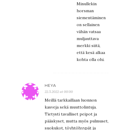
Minullekin
horsman
siementäminen
on sellainen
vähän vatsaa
muljauttava
merkki siitä,
että kesä alkaa
kohta olla ohi.
HEYA
22.5.2022 at 00:00
Meillä tarkkaillaan luonnon
kasveja sekä muuttolintuja.
Tietysti tavalliset peipot ja
pääskyset, mutta myös pulmuset,
suokukot, töyhtöhyypät ja