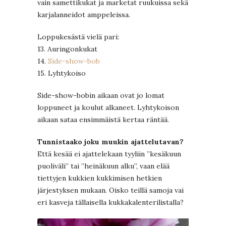
vain samettikukat ja marketat ruukuissa sekä
karjalanneidot amppeleissa.
Loppukesästä vielä pari:
13. Auringonkukat
14.
Side-show-bob
15. Lyhtykoiso
Side-show-bobin aikaan ovat jo lomat
loppuneet ja koulut alkaneet. Lyhtykoison
aikaan sataa ensimmäistä kertaa räntää.
Tunnistaako joku muukin ajattelutavan?
Että kesää ei ajattelekaan tyyliin ”kesäkuun
puoliväli” tai ”heinäkuun alku”, vaan elää
tiettyjen kukkien kukkimisen hetkien
järjestyksen mukaan. Oisko teillä samoja vai
eri kasveja tällaisella kukkakalenterilistalla?