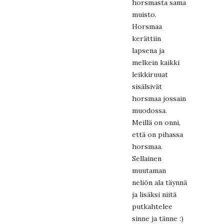
horsmasta sama
muisto.
Horsmaa
kerättiin
lapsena ja
melkein kaikki
leikkiruuat
sisälsivät
horsmaa jossain
muodossa.
Meillä on onni,
että on pihassa
horsmaa.
Sellainen
muutaman
neliön ala täynnä
ja lisäksi niitä
putkahtelee
sinne ja tänne :)