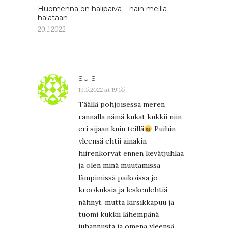
Huomenna on halipäivä – näin meillä
halataan
20.1.2022
SUIS
19.5.2022 at 19:55
Täällä pohjoisessa meren
rannalla nämä kukat kukkii niin
eri sijaan kuin teillä
Puihin
yleensä ehtii ainakin
hiirenkorvat ennen kevätjuhlaa
ja olen minä muutamissa
lämpimissä paikoissa jo
krookuksia ja leskenlehtiä
nähnyt, mutta kirsikkapuu ja
tuomi kukkii lähempänä
juhannusta ja omena yleensä