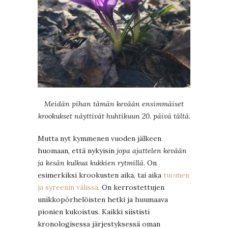
Meidän pihan tämän kevään ensimmäiset
krookukset näyttivät huhtikuun 20. päivä tältä.
Mutta nyt kymmenen vuoden jälkeen
huomaan, että nykyisin
jopa ajattelen kevään
ja kesän kulkua kukkien rytmillä
. On
esimerkiksi krookusten aika, tai aika
tuomen
ja syreenin välissä.
On kerrostettujen
unikkopörhelöisten hetki ja huumaava
pionien kukoistus. Kaikki siististi
kronologisessa järjestyksessä oman