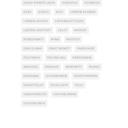
KAKSI PIENTÄ LASTA
KASVATUS
KAUNEUS
KESÄ
KIRJAT
KOTI
LAPSEN ELÄMÄÄ
LAPSEN SUUSTA
LASTENKULTTUURI
LASTEN VAATTEET
LELUT
MATKAT
MENOVINKIT
MINÄ
MUISTOT
OMA ELÄMÄ
OMAT MENOT
PARISUHDE
PUUTARHA
PÄIVÄN ASU
PÄÄSIÄINEN
RAKKAUS
RASKAUS
REMONTTI
RUOKA
SAIRAANA
SIIVOAMINEN
SISUSTAMINEN
SUOSITTELUT
SYVÄLLISTÄ
TALVI
VANHEMMUUS
VAUVAELÄMÄÄ
YHTEISKUNTA