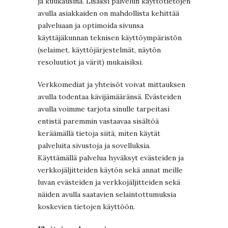
ja kuukausina. Lisäksi palvelun käyttötietojen
avulla asiakkaiden on mahdollista kehittää
palveluaan ja optimoida sivunsa
käyttäjäkunnan teknisen käyttöympäristön
(selaimet, käyttöjärjestelmät, näytön
resoluutiot ja värit) mukaisiksi.
Verkkomediat ja yhteisöt voivat mittauksen
avulla todentaa kävijämääränsä. Evästeiden
avulla voimme tarjota sinulle tarpeitasi
entistä paremmin vastaavaa sisältöä
keräämällä tietoja siitä, miten käytät
palveluita sivustoja ja sovelluksia.
Käyttämällä palvelua hyväksyt evästeiden ja
verkkojäljitteiden käytön sekä annat meille
luvan evästeiden ja verkkojäljitteiden sekä
näiden avulla saatavien selaintottumuksia
koskevien tietojen käyttöön.