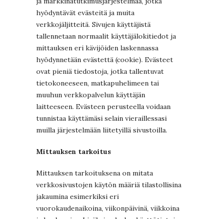
ja markkinatutkimusjärjestelmää, jotka
hyödyntävät evästeitä ja muita
verkkojäljitteitä. Sivujen käyttäjistä
tallennetaan normaalit käyttäjälokitiedot ja
mittauksen eri kävijöiden laskennassa
hyödynnetään evästettä (cookie). Evästeet
ovat pieniä tiedostoja, jotka tallentuvat
tietokoneeseen, matkapuhelimeen tai
muuhun verkkopalvelun käyttäjän
laitteeseen. Evästeen perusteella voidaan
tunnistaa käyttämäsi selain vieraillessasi
muilla järjestelmään liitetyillä sivustoilla.
Mittauksen tarkoitus
Mittauksen tarkoituksena on mitata
verkkosivustojen käytön määriä tilastollisina
jakaumina esimerkiksi eri
vuorokaudenaikoina, viikonpäivinä, viikkoina