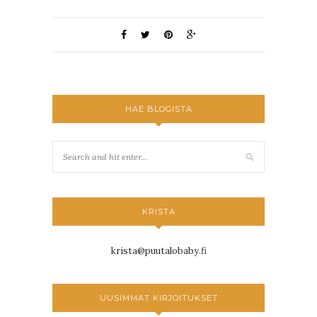
HAE BLOGISTA
KRISTA
krista@puutalobaby.fi
UUSIMMAT KIRJOITUKSET