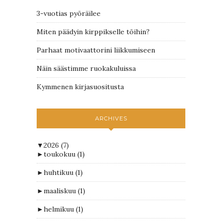
3-vuotias pyöräilee
Miten päädyin kirppikselle töihin?
Parhaat motivaattorini liikkumiseen
Näin säästimme ruokakuluissa
Kymmenen kirjasuositusta
ARCHIVES
▼
2026
(7)
►
toukokuu
(1)
►
huhtikuu
(1)
►
maaliskuu
(1)
►
helmikuu
(1)