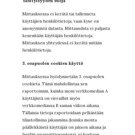
Yksityisyyden suoja
Mittauksessa ei kerätä tai tallenneta
käyttäjien henkilötietoja, vaan kyse on
anonyymistä datasta. Mittausdata ei paljasta
kenenkään käyttäjän henkilötietoja.
Mittauksen yhteydessä ei kerätä mitään
henkilötietoja.
3. osapuolen cookien käyttö
Mittauksessa hyödynnetään 3. osapuolen
cookieta. Tämä mahdollistaa sen
raportoinnin, kuinka moni verkkomedian A
käyttäjistä on vieraillut myös
verkkomediassa B saman viikon aikana.
Tällaisia tietoja raportoidaan pelkästään
tilastollisina jakaumina (kuinka monta
päällekkäistä käyttäjää on jakson aikana ja
heidän prosenttiosuutena), ei koskaan