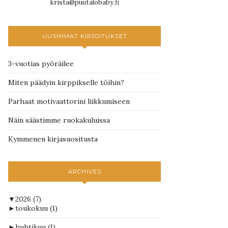
krista@puutalobaby.fi
UUSIMMAT KIRJOITUKSET
3-vuotias pyöräilee
Miten päädyin kirppikselle töihin?
Parhaat motivaattorini liikkumiseen
Näin säästimme ruokakuluissa
Kymmenen kirjasuositusta
ARCHIVES
▼
2026
(7)
►
toukokuu
(1)
►
huhtikuu
(1)