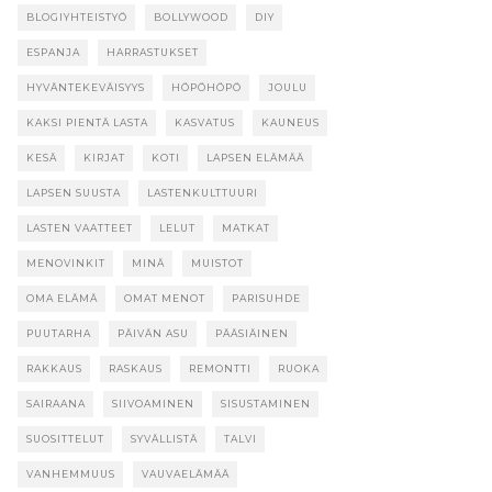
BLOGIYHTEISTYÖ
BOLLYWOOD
DIY
ESPANJA
HARRASTUKSET
HYVÄNTEKEVÄISYYS
HÖPÖHÖPÖ
JOULU
KAKSI PIENTÄ LASTA
KASVATUS
KAUNEUS
KESÄ
KIRJAT
KOTI
LAPSEN ELÄMÄÄ
LAPSEN SUUSTA
LASTENKULTTUURI
LASTEN VAATTEET
LELUT
MATKAT
MENOVINKIT
MINÄ
MUISTOT
OMA ELÄMÄ
OMAT MENOT
PARISUHDE
PUUTARHA
PÄIVÄN ASU
PÄÄSIÄINEN
RAKKAUS
RASKAUS
REMONTTI
RUOKA
SAIRAANA
SIIVOAMINEN
SISUSTAMINEN
SUOSITTELUT
SYVÄLLISTÄ
TALVI
VANHEMMUUS
VAUVAELÄMÄÄ