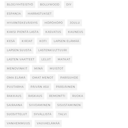
BLOGIYHTEISTYÖ
BOLLYWOOD
DIY
ESPANJA
HARRASTUKSET
HYVÄNTEKEVÄISYYS
HÖPÖHÖPÖ
JOULU
KAKSI PIENTÄ LASTA
KASVATUS
KAUNEUS
KESÄ
KIRJAT
KOTI
LAPSEN ELÄMÄÄ
LAPSEN SUUSTA
LASTENKULTTUURI
LASTEN VAATTEET
LELUT
MATKAT
MENOVINKIT
MINÄ
MUISTOT
OMA ELÄMÄ
OMAT MENOT
PARISUHDE
PUUTARHA
PÄIVÄN ASU
PÄÄSIÄINEN
RAKKAUS
RASKAUS
REMONTTI
RUOKA
SAIRAANA
SIIVOAMINEN
SISUSTAMINEN
SUOSITTELUT
SYVÄLLISTÄ
TALVI
VANHEMMUUS
VAUVAELÄMÄÄ