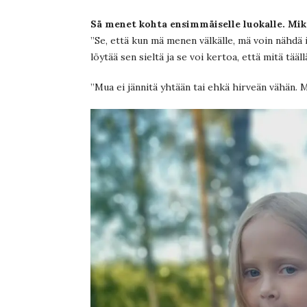
Sä menet kohta ensimmäiselle luokalle. Mikä
”Se, että kun mä menen välkälle, mä voin nähdä is
löytää sen sieltä ja se voi kertoa, että mitä tääll
”Mua ei jännitä yhtään tai ehkä hirveän vähän. M