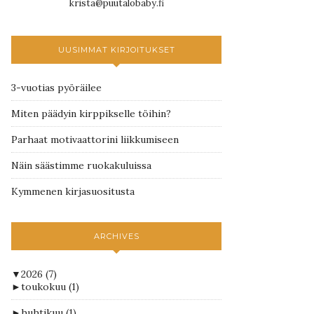
krista@puutalobaby.fi
UUSIMMAT KIRJOITUKSET
3-vuotias pyöräilee
Miten päädyin kirppikselle töihin?
Parhaat motivaattorini liikkumiseen
Näin säästimme ruokakuluissa
Kymmenen kirjasuositusta
ARCHIVES
▼
2026
(7)
►
toukokuu
(1)
►
huhtikuu
(1)