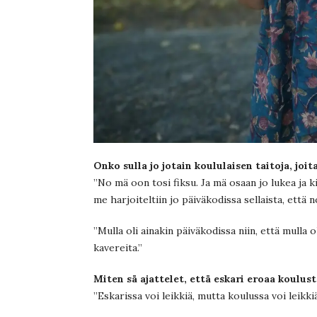
Onko sulla jo jotain koululaisen taitoja, joi
”No mä oon tosi fiksu. Ja mä osaan jo lukea ja ki
me harjoiteltiin jo päiväkodissa sellaista, että 
”Mulla oli ainakin päiväkodissa niin, että mulla 
kavereita.”
Miten sä ajattelet, että eskari eroaa koulus
”Eskarissa voi leikkiä, mutta koulussa voi leikkiä