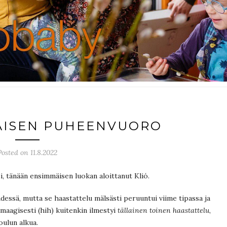
AISEN PUHEENVUORO
Posted on 11.8.2022
, tänään ensimmäisen luokan aloittanut Klió.
dessä, mutta se haastattelu mälsästi peruuntui viime tipassa ja
n maagisesti (hih) kuitenkin ilmestyi
tällainen toinen haastattelu
,
oulun alkua.