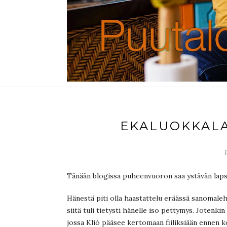
EKALUOKKAL
Tänään blogissa puheenvuoron saa ystävän lapsi
Hänestä piti olla haastattelu eräässä sanomaleh
siitä tuli tietysti hänelle iso pettymys. Jotenki
jossa Klió pääsee kertomaan fiiliksiään ennen k