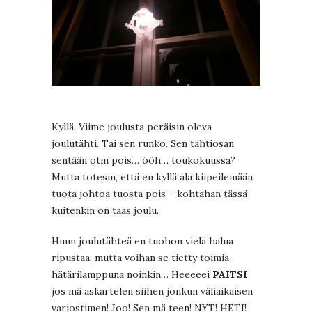
Kyllä. Viime joulusta peräisin oleva
joulutähti. Tai sen runko. Sen tähtiosan
sentään otin pois… ööh… toukokuussa?
Mutta totesin, että en kyllä ala kiipeilemään
tuota johtoa tuosta pois – kohtahan tässä
kuitenkin on taas joulu.
Hmm joulutähteä en tuohon vielä halua
ripustaa, mutta voihan se tietty toimia
hätärilamppuna noinkin… Heeeeei
PAITSI
jos mä askartelen siihen jonkun väliaikaisen
varjostimen! Joo! Sen mä teen! NYT! HETI!