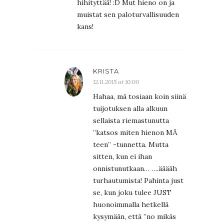
hihityttää! :D Mut hieno on ja
muistat sen paloturvallisuuden
kans!
KRISTA
12.11.2015 at 10:00
Hahaa, mä tosiaan koin siinä
tuijotuksen alla alkuun
sellaista riemastunutta
”katsos miten hienon MÄ
teen” -tunnetta. Mutta
sitten, kun ei ihan
onnistunutkaan… ….ääääh
turhautumista! Pahinta just
se, kun joku tulee JUST
huonoimmalla hetkellä
kysymään, että ”no mikäs