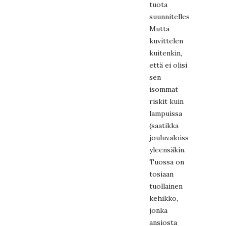
tuota
suunnitellessani.
Mutta
kuvittelen
kuitenkin,
että ei olisi
sen
isommat
riskit kuin
lampuissa
(saatikka
jouluvaloissa!)
yleensäkin.
Tuossa on
tosiaan
tuollainen
kehikko,
jonka
ansiosta