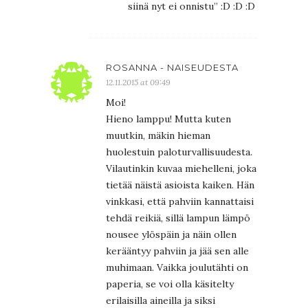
siinä nyt ei onnistu” :D :D :D
ROSANNA - NAISEUDESTA
12.11.2015 at 09:49
Moi!
Hieno lamppu! Mutta kuten
muutkin, mäkin hieman
huolestuin paloturvallisuudesta.
Vilautinkin kuvaa miehelleni, joka
tietää näistä asioista kaiken. Hän
vinkkasi, että pahviin kannattaisi
tehdä reikiä, sillä lampun lämpö
nousee ylöspäin ja näin ollen
kerääntyy pahviin ja jää sen alle
muhimaan. Vaikka joulutähti on
paperia, se voi olla käsitelty
erilaisilla aineilla ja siksi