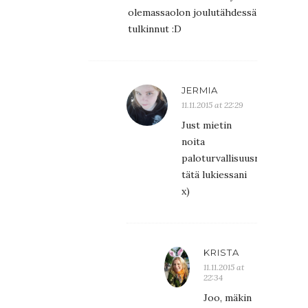
olemassaolon joulutähdessä
tulkinnut :D
JERMIA
11.11.2015 at 22:29
Just mietin
noita
paloturvallisuusriskejä
tätä lukiessani
x)
KRISTA
11.11.2015 at
22:34
Joo, mäkin