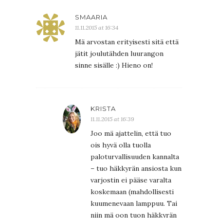
SMAARIA
11.11.2015 at 16:34
Mä arvostan erityisesti sitä että
jätit joulutähden luurangon
sinne sisälle :) Hieno on!
KRISTA
11.11.2015 at 16:39
Joo mä ajattelin, että tuo
ois hyvä olla tuolla
paloturvallisuuden kannalta
– tuo häkkyrän ansiosta kun
varjostin ei pääse varalta
koskemaan (mahdollisesti
kuumenevaan lamppuu. Tai
niin mä oon tuon häkkyrän