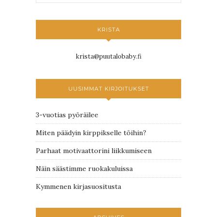
KRISTA
krista@puutalobaby.fi
UUSIMMAT KIRJOITUKSET
3-vuotias pyöräilee
Miten päädyin kirppikselle töihin?
Parhaat motivaattorini liikkumiseen
Näin säästimme ruokakuluissa
Kymmenen kirjasuositusta