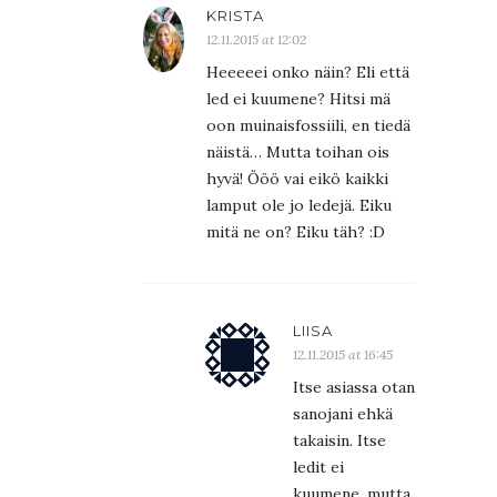
KRISTA
12.11.2015 at 12:02
Heeeeei onko näin? Eli että
led ei kuumene? Hitsi mä
oon muinaisfossiili, en tiedä
näistä… Mutta toihan ois
hyvä! Ööö vai eikö kaikki
lamput ole jo ledejä. Eiku
mitä ne on? Eiku täh? :D
LIISA
12.11.2015 at 16:45
Itse asiassa otan
sanojani ehkä
takaisin. Itse
ledit ei
kuumene, mutta