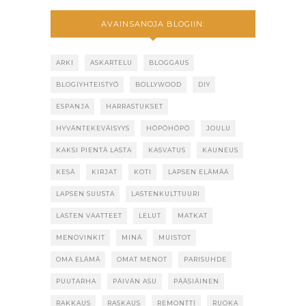
AVAINSANOJA BLOGIIN:
ARKI
ASKARTELU
BLOGGAUS
BLOGIYHTEISTYÖ
BOLLYWOOD
DIY
ESPANJA
HARRASTUKSET
HYVÄNTEKEVÄISYYS
HÖPÖHÖPÖ
JOULU
KAKSI PIENTÄ LASTA
KASVATUS
KAUNEUS
KESÄ
KIRJAT
KOTI
LAPSEN ELÄMÄÄ
LAPSEN SUUSTA
LASTENKULTTUURI
LASTEN VAATTEET
LELUT
MATKAT
MENOVINKIT
MINÄ
MUISTOT
OMA ELÄMÄ
OMAT MENOT
PARISUHDE
PUUTARHA
PÄIVÄN ASU
PÄÄSIÄINEN
RAKKAUS
RASKAUS
REMONTTI
RUOKA