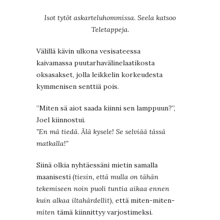
Isot tytöt askarteluhommissa. Seela katsoo
Teletappeja.
Välillä kävin ulkona vesisateessa
kaivamassa puutarhavälinelaatikosta
oksasakset, jolla leikkelin korkeudesta
kymmenisen senttiä pois.
”Miten sä aiot saada kiinni sen lamppuun?”,
Joel kiinnostui.
”En mä tiedä. Älä kysele!
Se selviää tässä
matkalla!”
Siinä olkia nyhtäessäni mietin samalla
maanisesti
(tiesin, että mulla on tähän
tekemiseen noin puoli tuntia aikaa ennen
kuin alkaa iltahärdellit
), että miten-miten-
miten
tämä kiinnittyy varjostimeksi.