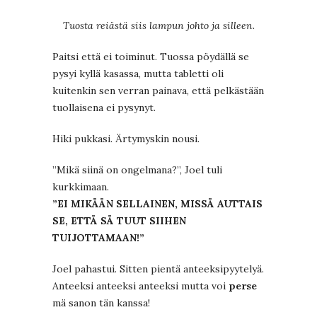
Tuosta reiästä siis lampun johto ja silleen.
Paitsi että ei toiminut. Tuossa pöydällä se
pysyi kyllä kasassa, mutta tabletti oli
kuitenkin sen verran painava, että pelkästään
tuollaisena ei pysynyt.
Hiki pukkasi. Ärtymyskin nousi.
”Mikä siinä on ongelmana?”, Joel tuli
kurkkimaan.
”EI MIKÄÄN SELLAINEN, MISSÄ AUTTAIS
SE, ETTÄ SÄ TUUT SIIHEN
TUIJOTTAMAAN!”
Joel pahastui. Sitten pientä anteeksipyytelyä.
Anteeksi anteeksi anteeksi mutta voi
perse
mä sanon tän kanssa!