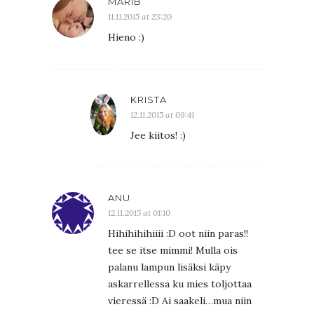
MARIB
11.11.2015 at 23:20
Hieno :)
KRISTA
12.11.2015 at 09:41
Jee kiitos! :)
ANU
12.11.2015 at 01:10
Hihihihihiiii :D oot niin paras!!
tee se itse mimmi! Mulla ois
palanu lampun lisäksi käpy
askarrellessa ku mies toljottaa
vieressä :D Ai saakeli…mua niin