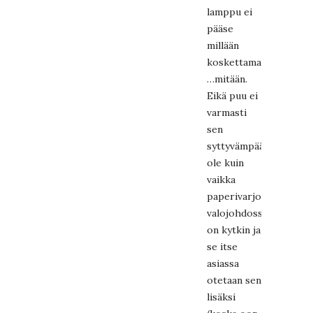
lamppu ei
pääse
millään
koskettamaan….
…mitään.
Eikä puu ei
varmasti
sen
syttyvämpää
ole kuin
vaikka
paperivarjostinkaan,
valojohdossa
on kytkin ja
se itse
asiassa
otetaan sen
lisäksi