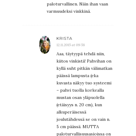
paloturvallinen. Näin ihan vaan
varmuudeksi vinkkinä.
KRISTA
12.11.2015 at 09:58
Aaa, täytyypä tehdä niin,
kiitos vinkistä! Pahvihan on
kyllä suht pitkän välimatkan
päässä lampusta (eka
kuvasta näkyy tuo systeemi
– pahvi tuolla korkealla
mustan osan yläpuolella
(etäisyys n. 20 cm), kun
alkuperäisessä
joulutähdessä se on vain n.
5 cm päässä. MUTTA
paloturvallisuusasioissa on