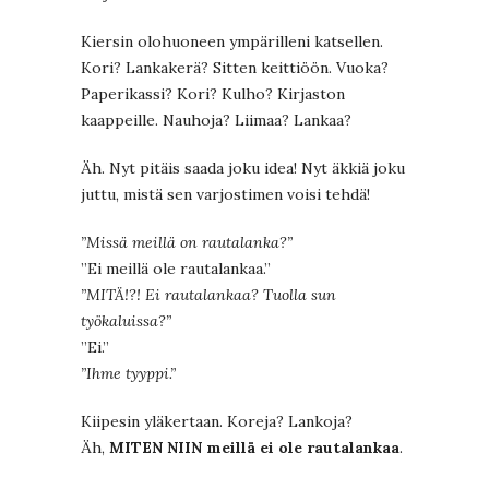
Kiersin olohuoneen ympärilleni katsellen.
Kori? Lankakerä? Sitten keittiöön. Vuoka?
Paperikassi? Kori? Kulho? Kirjaston
kaappeille. Nauhoja? Liimaa? Lankaa?
Äh. Nyt pitäis saada joku idea! Nyt äkkiä joku
juttu, mistä sen varjostimen voisi tehdä!
”Missä meillä on rautalanka?”
”Ei meillä ole rautalankaa.”
”MITÄ!?! Ei rautalankaa? Tuolla sun
työkaluissa?”
”Ei.”
”Ihme tyyppi.”
Kiipesin yläkertaan. Koreja? Lankoja?
Äh,
MITEN NIIN meillä ei ole rautalankaa
.