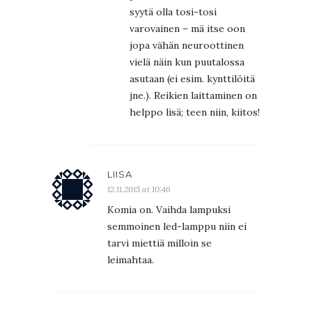
syytä olla tosi-tosi
varovainen – mä itse oon
jopa vähän neuroottinen
vielä näin kun puutalossa
asutaan (ei esim. kynttilöitä
jne.). Reikien laittaminen on
helppo lisä; teen niin, kiitos!
LIISA
12.11.2015 at 10:46
Komia on. Vaihda lampuksi
semmoinen led-lamppu niin ei
tarvi miettiä milloin se
leimahtaa.