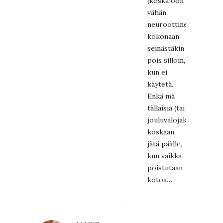
(koska oon
vähän
neuroottinen)
kokonaan
seinästäkin
pois silloin,
kun ei
käytetä.
Enkä mä
tällaisia (tai
jouluvalojakaan)
koskaan
jätä päälle,
kun vaikka
poistutaan
kotoa…