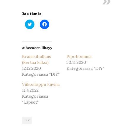
Jaa tämä:
Jaa
Jaa
Twitterissä(Avautuu
Facebookissa(Avautuu
uudessa
uudessa
ikkunassa)
ikkunassa)
Aiheeseen liittyy
Kranssihulluus
Pipohommia
(kertaa kaksi)
30.11.2020
12.12.2020
Kategoriassa "DIY"
Kategoriassa "DIY"
Viikonloppu kuvina
11.4.2022
Kategoriassa
"Lapset"
DIY