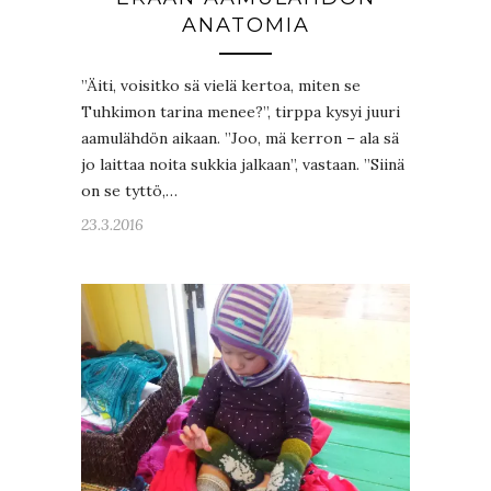
ANATOMIA
”Äiti, voisitko sä vielä kertoa, miten se
Tuhkimon tarina menee?”, tirppa kysyi juuri
aamulähdön aikaan. ”Joo, mä kerron – ala sä
jo laittaa noita sukkia jalkaan”, vastaan. ”Siinä
on se tyttö,…
23.3.2016