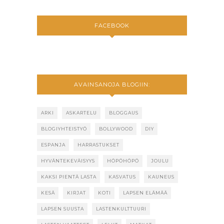
FACEBOOK
AVAINSANOJA BLOGIIN:
ARKI
ASKARTELU
BLOGGAUS
BLOGIYHTEISTYÖ
BOLLYWOOD
DIY
ESPANJA
HARRASTUKSET
HYVÄNTEKEVÄISYYS
HÖPÖHÖPÖ
JOULU
KAKSI PIENTÄ LASTA
KASVATUS
KAUNEUS
KESÄ
KIRJAT
KOTI
LAPSEN ELÄMÄÄ
LAPSEN SUUSTA
LASTENKULTTUURI