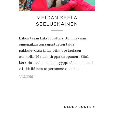
MEIDÄN SEELA
SEELUSKAINEN
Lähes tasan kaksi vuotta sitten makasin
ennenaikaisten supistusten takia
pakkolevossa ja kirjoitin postauksen
otsikolla ”Meidän tirppa tirppanen”. Siinä
kerroin, että millainen tyyppi tämä meidän 1
v 11 kk ikäinen naperomme oikein…
22.3.2016
OLDER POSTS