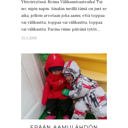
Yhteistyössä: Reima Välikausivaateaika! Tai
no: nipin napin. Ainakin meillä tämä on just se
aika, jolloin arvotaan joka aamu, että toppaa
vai välikautta, toppaa vai välikautta, toppaa
vai välikautta. Parina viime päivänä tytöt…
31.3.2016
ERÄÄN AAMULÄHDÖN