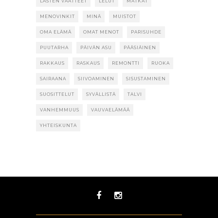
LASTEN VAATTEET
LELUT
MATKAT
MENOVINKIT
MINÄ
MUISTOT
OMA ELÄMÄ
OMAT MENOT
PARISUHDE
PUUTARHA
PÄIVÄN ASU
PÄÄSIÄINEN
RAKKAUS
RASKAUS
REMONTTI
RUOKA
SAIRAANA
SIIVOAMINEN
SISUSTAMINEN
SUOSITTELUT
SYVÄLLISTÄ
TALVI
VANHEMMUUS
VAUVAELÄMÄÄ
YHTEISKUNTA