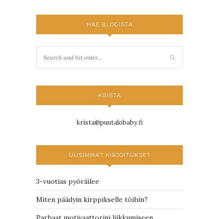
HAE BLOGISTA
KRISTA
krista@puutalobaby.fi
UUSIMMAT KIRJOITUKSET
3-vuotias pyöräilee
Miten päädyin kirppikselle töihin?
Parhaat motivaattorini liikkumiseen