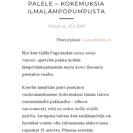
PALELE – KOKEMUKSIA
ILMALÄMPÖPUMPUSTA
Posted on 22.11.2016
Yhteistyössä:
LämpöYkkönen
Nyt kun täällä Fugessakin
sataa sataa
ropisee
, ajattelin palata noihin
lämpötilakuulumisiin myös koto-Suomen
puutalon osalta.
Kyselin nimittäin juuri puutalon
vuokralaisiltamme kokemuksia tämän talven
ensimmäisiltä pakkasilta – silleen
varovaisesti, että
no
onkos siellä sisällä
paleltu
. Aiempina talvina kun sisälämpötila on
hyvinkin voinut olla talviaamuna alakerrassa
rapsakat 15 astetta. Plussaa sentään.