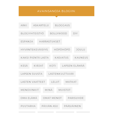
AVAINSANOJA BLOGIIN:
ARKI
ASKARTELU
BLOGGAUS
BLOGIYHTEISTYÖ
BOLLYWOOD
DIY
ESPANJA
HARRASTUKSET
HYVÄNTEKEVÄISYYS
HÖPÖHÖPÖ
JOULU
KAKSI PIENTÄ LASTA
KASVATUS
KAUNEUS
KESÄ
KIRJAT
KOTI
LAPSEN ELÄMÄÄ
LAPSEN SUUSTA
LASTENKULTTUURI
LASTEN VAATTEET
LELUT
MATKAT
MENOVINKIT
MINÄ
MUISTOT
OMA ELÄMÄ
OMAT MENOT
PARISUHDE
PUUTARHA
PÄIVÄN ASU
PÄÄSIÄINEN