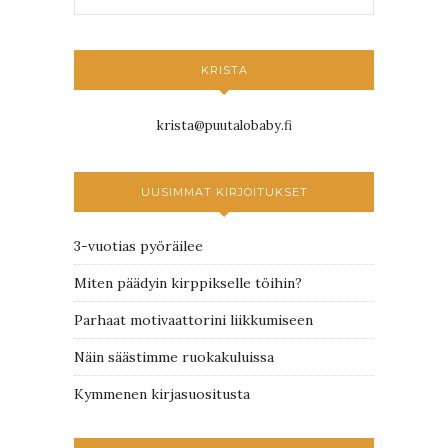
KRISTA
krista@puutalobaby.fi
UUSIMMAT KIRJOITUKSET
3-vuotias pyöräilee
Miten päädyin kirppikselle töihin?
Parhaat motivaattorini liikkumiseen
Näin säästimme ruokakuluissa
Kymmenen kirjasuositusta