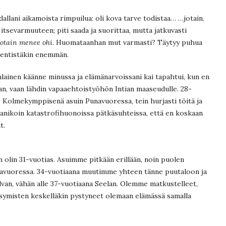
allani aikamoista rimpuilua: oli kova tarve todistaa… …jotain.
sevarmuuteen; piti saada ja suorittaa, mutta jatkuvasti
jotain menee ohi
. Huomataanhan mut varmasti? Täytyy puhua
n entistäkin enemmän.
inlainen käänne minussa ja elämänarvoissani kai tapahtui, kun en
n, vaan lähdin vapaaehtoistyöhön Intian maaseudulle. 28-
 Kolmekymppisenä asuin Punavuoressa, tein hurjasti töitä ja
a panikoin katastrofihuonoissa pätkäsuhteissa, että en koskaan
t.
un olin 31-vuotias. Asuimme pitkään erillään, noin puolen
navuoressa. 34-vuotiaana muutimme yhteen tänne puutaloon ja
Silvan, vähän alle 37-vuotiaana Seelan. Olemme matkustelleet,
väsymisten keskelläkin pystyneet olemaan elämässä samalla