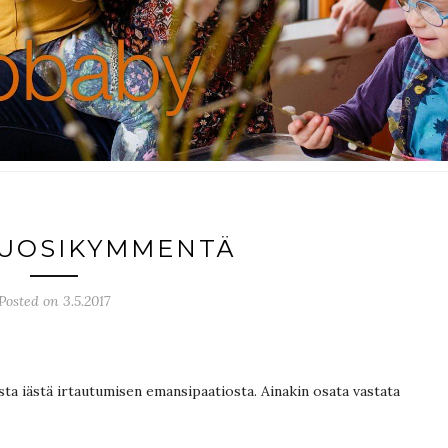
VUOSIKYMMENTÄ
Posted on 3.5.2017
isesta iästä irtautumisen emansipaatiosta. Ainakin osata vastata