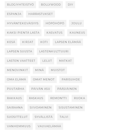
BLOGIYHTEISTYÖ
BOLLYWOOD
DIY
ESPANJA
HARRASTUKSET
HYVÄNTEKEVÄISYYS
HÖPÖHÖPÖ
JOULU
KAKSI PIENTÄ LASTA
KASVATUS
KAUNEUS
KESÄ
KIRJAT
KOTI
LAPSEN ELÄMÄÄ
LAPSEN SUUSTA
LASTENKULTTUURI
LASTEN VAATTEET
LELUT
MATKAT
MENOVINKIT
MINÄ
MUISTOT
OMA ELÄMÄ
OMAT MENOT
PARISUHDE
PUUTARHA
PÄIVÄN ASU
PÄÄSIÄINEN
RAKKAUS
RASKAUS
REMONTTI
RUOKA
SAIRAANA
SIIVOAMINEN
SISUSTAMINEN
SUOSITTELUT
SYVÄLLISTÄ
TALVI
VANHEMMUUS
VAUVAELÄMÄÄ