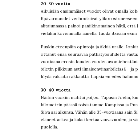
20-30 vuotta
Aikuisiän ensimmäiset vuodet olivat omalla kohd
Epävarmuudet verhoutuivat ylikorostuneeseen it
alitajunnassa painoi paniikinomainen hätä, että
vieläkin kovemmalla äänellä, tuoda itseään esii
Puskin eteenpäin opintoja ja äkkiä uralle. Jonk
ottanut enää seuraavaa pätkätyösuhdetta vastaa
vuotiaana erosin kuuden vuoden avomiehestäni.
biletin pilkkuun asti ilmaisenviinanbileissä – j
löydä vakaata rakkautta. Lapsia en edes halunnu
30-40 vuotta
Näihin vuosiin mahtui
paljon
. Tapasin Joelin, k
kilometrin päässä toisistamme Kampissa ja Pu
Silva sai alkunsa. Vähän alle 35-vuotiaana sain 
eläneet arkea ja kaksi kertaa vauvavuoden, ja 
puolella.