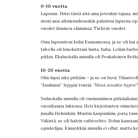
0-10 vuotta
Lapsuus. Hitsi tästä sitä aina jotenkin tajuaa, m
moni asia aikuisuudessakin palautuu lapsena opit
vuodet ihmisen elämässä. Tärkeät vuodet.
Oma lapsuuteni kului Kuusamossa, ja se oli kai a
talvella oli kinoksittain lunta, haha. Leikin barb
pitkin. Ekaluokalla minulla oli Peukaloisen Retk
10-20 vuotta
Olin lapsi aika pitkään – ja se on hyvä. Yläastee
”kuulunut” hyppiä tvistiä.
”Minä ainakin hypin!”
Ysiluokalla minulla oli ensimmäinen pitkäaikaine
vuosikausia lukiossa. Heti kirjoitusten viimeisen 
junalla Helsinkiin. Muutin kaupunkiin, josta tu
Viikistä; se oli halvin vaihtoehto. Solun kanss
opiskelijaa. Kännykkää minulla ei ollut, mutta k