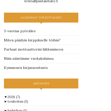
krista@puutalobaby.fi
UUSIMMAT KIRJOITUKSET
3-vuotias pyöräilee
Miten päädyin kirppikselle töihin?
Parhaat motivaattorini liikkumiseen
Näin säästimme ruokakuluissa
Kymmenen kirjasuositusta
ARCHIVES
▼
2026
(7)
►
toukokuu
(1)
►
huhtikuu
(1)